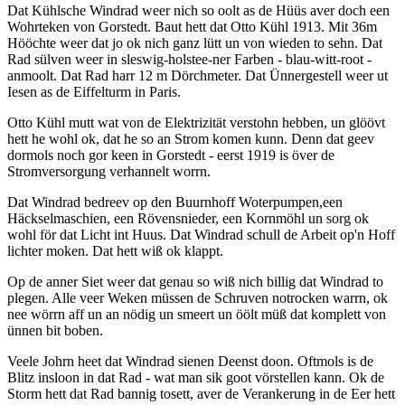
Dat Kühlsche Windrad weer nich so oolt as de Hüüs aver doch een
Wohrteken von Gorstedt. Baut hett dat Otto Kühl 1913. Mit 36m
Hööchte weer dat jo ok nich ganz lütt un von wieden to sehn. Dat
Rad sülven weer in sleswig-holstee-ner Farben - blau-witt-root -
anmoolt. Dat Rad harr 12 m Dörchmeter. Dat Ünnergestell weer ut
Iesen as de Eiffelturm in Paris.
Otto Kühl mutt wat von de Elektrizität verstohn hebben, un glöövt
hett he wohl ok, dat he so an Strom komen kunn. Denn dat geev
dormols noch gor keen in Gorstedt - eerst 1919 is över de
Stromversorgung verhannelt worrn.
Dat Windrad bedreev op den Buurnhoff Woterpumpen,een
Häckselmaschien, een Rövensnieder, een Kornmöhl un sorg ok
wohl för dat Licht int Huus. Dat Windrad schull de Arbeit op'n Hoff
lichter moken. Dat hett wiß ok klappt.
Op de anner Siet weer dat genau so wiß nich billig dat Windrad to
plegen. Alle veer Weken müssen de Schruven notrocken warrn, ok
nee wörrn aff un an nödig un smeert un öölt müß dat komplett von
ünnen bit boben.
Veele Johrn heet dat Windrad sienen Deenst doon. Oftmols is de
Blitz insloon in dat Rad - wat man sik goot vörstellen kann. Ok de
Storm hett dat Rad bannig tosett, aver de Verankerung in de Eer hett