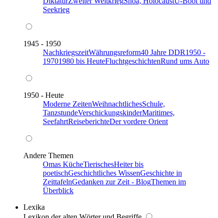
Diktatur
Zweiter Weltkrieg
Shoa, Holocaust
U-Boot und
Seekrieg
1945 - 1950
Nachkriegszeit
Währungsreform
40 Jahre DDR
1950 -
1970
1980 bis Heute
Fluchtgeschichten
Rund ums Auto
1950 - Heute
Moderne Zeiten
Weihnachtliches
Schule,
Tanzstunde
Verschickungskinder
Maritimes,
Seefahrt
Reiseberichte
Der vordere Orient
Andere Themen
Omas Küche
Tierisches
Heiter bis
poetisch
Geschichtliches Wissen
Geschichte in
Zeittafeln
Gedanken zur Zeit - Blog
Themen im
Überblick
Lexika
Lexikon der alten Wörter und Begriffe