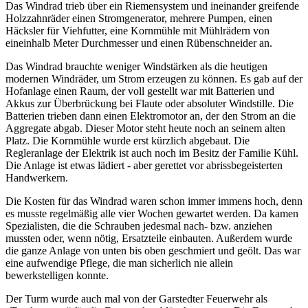
Das Windrad trieb über ein Riemensystem und ineinander greifende
Holzzahnräder einen Stromgenerator, mehrere Pumpen, einen
Häcksler für Viehfutter, eine Kornmühle mit Mühlrädern von
eineinhalb Meter Durchmesser und einen Rübenschneider an.
Das Windrad brauchte weniger Windstärken als die heutigen
modernen Windräder, um Strom erzeugen zu können. Es gab auf der
Hofanlage einen Raum, der voll gestellt war mit Batterien und
Akkus zur Überbrückung bei Flaute oder absoluter Windstille. Die
Batterien trieben dann einen Elektromotor an, der den Strom an die
Aggregate abgab. Dieser Motor steht heute noch an seinem alten
Platz. Die Kornmühle wurde erst kürzlich abgebaut. Die
Regleranlage der Elektrik ist auch noch im Besitz der Familie Kühl.
Die Anlage ist etwas lädiert - aber gerettet vor abrissbegeisterten
Handwerkern.
Die Kosten für das Windrad waren schon immer immens hoch, denn
es musste regelmäßig alle vier Wochen gewartet werden. Da kamen
Spezialisten, die die Schrauben jedesmal nach- bzw. anziehen
mussten oder, wenn nötig, Ersatzteile einbauten. Außerdem wurde
die ganze Anlage von unten bis oben geschmiert und geölt. Das war
eine aufwendige Pflege, die man sicherlich nie allein
bewerkstelligen konnte.
Der Turm wurde auch mal von der Garstedter Feuerwehr als