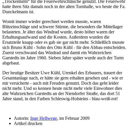
Trockenturm
für die Feuerwehrschläuche genutzt. Die Feuerwehr
hatte ihren Sitz damals noch in der alten Turnhalle, wo heute die Fa.
Dunckelmann ist.
Womit immer wieder gerechnet werden musste, waren
Blitzeinschläge und schwere Stürme, die besonders die Mittellager
belasteten. Je älter das Windrad wurde, desto höher waren der
Erhaltungsaufwand und die Kosten. Außerdem wurden die
Ersatzteile knapp oder es gab sie gar nicht mehr. Schließlich musste
sich Bruno Kühl - Sohn des Otto Kühl - für den Abbau entscheiden.
Zuerst verschwand das Windrad und damit ein Wahrzeichen
Garstedts im Jahre 1960. Sieben Jahre später wurde auch der Turm
abgebaut.
Der heutige Besitzer Uwe Kühl, Urenkel des Erbauers, trauert der
Gesamt­anlage nach, er hätte sie gern erhalten gesehen und - wie er
mir versicherte - auch mit Freuden genutzt. Doch das geht leider
nicht mehr. Und so kennen heute nicht mehr viele Einwohner dies
alte Wahrzeichen Garstedts an der Niendorfer Straße, das dort 51
Jahre stand, in den Farben Schleswig-Holsteins - blau-weiß-rot!
Autorin:
Inge Hellwege
, im Februar 2009
Artikel drucken