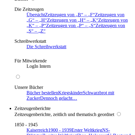
Die Zeitzeugen
Übersicht
Zeitzeugen von
B
–
F
Zeitzeugen von
G
–
H
Zeitzeugen von
H
–
K
Zeitzeugen von
K
–
P
Zeitzeugen von
P
–
S
Zeitzeugen von
S
–
Z
Schreibwerkstatt
Die Schreibwerkstatt
Für Mitwirkende
LogIn Intern
Unsere Bücher
Bücher bestellen
Kriegskinder
Schwarzbrot mit
Zucker
Dennoch gelacht…
Zeitzeugenberichte
Zeitzeugenberichte, zeitlich und thematisch geordnet
1850 - 1945
Kaiserreich
1900 - 1939
Erster Weltkrieg
NS-