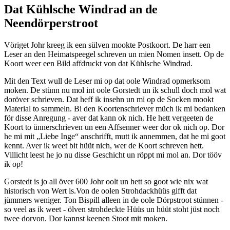
Dat Kühlsche Windrad an de
Neendörperstroot
Vöriget Johr kreeg ik een sülven mookte Postkoort. De harr een
Leser an den Heimatspeegel schreven un mien Nomen insett. Op de
Koort weer een Bild affdruckt von dat Kühlsche Windrad.
Mit den Text wull de Leser mi op dat oole Windrad opmerksom
moken. De stünn nu mol int oole Gorstedt un ik schull doch mol wat
doröver schrieven. Dat heff ik insehn un mi op de Socken mookt
Material to sammeln. Bi den Koortenschriever müch ik mi bedanken
för disse Anregung - aver dat kann ok nich. He hett vergeeten de
Koort to ünnerschrieven un een Affsenner weer dor ok nich op. Dor
he mi mit
Liebe Inge
anschrifft, mutt ik annemmen, dat he mi goot
kennt. Aver ik weet bit hüüt nich, wer de Koort schreven hett.
Villicht leest he jo nu disse Geschicht un röppt mi mol an. Dor tööv
ik op!
Gorstedt is jo all över 600 Johr oolt un hett so goot wie nix wat
historisch von Wert is.Von de oolen Strohdackhüüs gifft dat
jümmers weniger. Ton Bispill alleen in de oole Dörpstroot stünnen -
so veel as ik weet - ölven strohdeckte Hüüs un hüüt stoht jüst noch
twee dorvon. Dor kannst keenen Stoot mit moken.