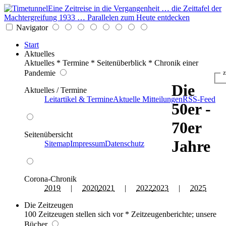
Eine Zeitreise in die Vergangenheit … die Zeittafel der
Machtergreifung 1933 … Parallelen zum Heute entdecken
Navigator
Start
Aktuelles
Aktuelles * Termine * Seitenüberblick * Chronik einer
Pandemie
z
Die
Aktuelles / Termine
Leitartikel & Termine
Aktuelle Mitteilungen
RSS-Feed
50er -
70er
Seitenübersicht
Jahre
Sitemap
Impressum
Datenschutz
Corona-Chronik
2019
|
2020
2021
|
2022
2023
|
2025
Die Zeitzeugen
100 Zeitzeugen stellen sich vor * Zeitzeugenberichte; unsere
Bücher