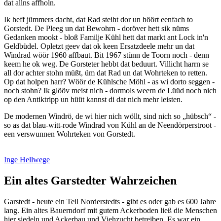
dat allns affholn.
Ik heff jümmers dacht, dat Rad steiht dor un höört eenfach to
Gorstedt. De Pleeg un dat Bewohrn - doröver hett sik nüms
Gedanken mookt - bloß Familje Kühl hett dat markt ant Lock in'n
Geldbüdel. Opletzt geev dat ok keen Ersatzdeele mehr un dat
Windrad wöör 1960 affbaut. Bit 1967 stünn de Toorn noch - denn
keem he ok weg. De Gorsteter hebbt dat beduurt. Villicht harrn se
all dor achter stohn müßt, üm dat Rad un dat Wohrteken to retten.
Op dat holpen harr? Wöör de Kühlsche Möhl - as wi dorto seggen -
noch stohn? Ik glööv meist nich - dormols weern de Lüüd noch nich
op den Antiktripp un hüüt kannst di dat nich mehr leisten.
De modernen Windrö, de wi hier nich wöllt, sind nich so
hübsch
-
so as dat blau-witt-rode Windrad von Kühl an de Neendörperstroot -
een verswunnen Wohrteken von Gorstedt.
Inge Hellwege
Ein altes Garstedter Wahrzeichen
Garstedt - heute ein Teil Norderstedts - gibt es oder gab es 600 Jahre
lang. Ein altes Bauerndorf mit gutem Ackerboden ließ die Menschen
hier siedeln und Ackerbau und Viehzucht betreiben. Es war ein