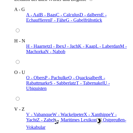
A - G
A - Aal
B - Baas
C - Calculus
D - dalbern
E -
Echauffieren
F - Fähe
G - Gabelfrühstück
H - N
H - Haarnetz
I - Ibex
J - Jach
K - Kaap
L - Laberdan
M -
Machorka
N - Nabob
O - U
O - Obers
P - Pachulke
Q - Quacksalber
R -
Rabattmarke
S - Sabberlatz
T - Tabernakel
U -
Ubiquisten
V - Z
V - Vabanque
W - Wackelpeter
X - Xanthippe
Y -
Yacht
Z - Zabel
️ Maritimes Lexikon
️ Ostpreußen-
Vokabular