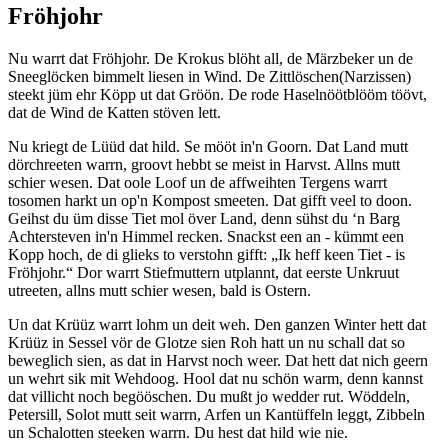
Fröhjohr
Nu warrt dat Fröhjohr. De Krokus blöht all, de Märzbeker un de
Sneeglöcken bimmelt liesen in Wind. De Zittlöschen(Narzissen)
steekt jüm ehr Köpp ut dat Gröön. De rode Haselnöötblööm töövt,
dat de Wind de Katten stöven lett.
Nu kriegt de Lüüd dat hild. Se mööt in'n Goorn. Dat Land mutt
dörchreeten warrn, groovt hebbt se meist in Harvst. Allns mutt
schier wesen. Dat oole Loof un de affweihten Tergens warrt
tosomen harkt un op'n Kompost smeeten. Dat gifft veel to doon.
Geihst du üm disse Tiet mol över Land, denn sühst du ‘n Barg
Achtersteven in'n Himmel recken. Snackst een an - kümmt een
Kopp hoch, de di glieks to verstohn gifft:
Ik heff keen Tiet - is
Fröhjohr.
Dor warrt Stiefmuttern utplannt, dat eerste Unkruut
utreeten, allns mutt schier wesen, bald is Ostern.
Un dat Krüüz warrt lohm un deit weh. Den ganzen Winter hett dat
Krüüz in Sessel vör de Glotze sien Roh hatt un nu schall dat so
beweglich sien, as dat in Harvst noch weer. Dat hett dat nich geern
un wehrt sik mit Wehdoog. Hool dat nu schön warm, denn kannst
dat villicht noch begööschen. Du mußt jo wedder rut. Wöddeln,
Petersill, Solot mutt seit warrn, Arfen un Kantüffeln leggt, Zibbeln
un Schalotten steeken warrn. Du hest dat hild wie nie.