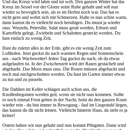
Und das Kreuz wird lahm und tut weh. Den ganzen Winter hat das
Kreuz im Sessel vor der Glotze seine Ruhe gehabt und soll nun
wieder so beweglich sein, als es im Herbst noch war. Das hat es
nicht gern und wehrt sich mit Schmerzen. Halte es nun schön warm,
dann kannst du es vielleicht noch beruhigen. Du musst ja wieder
raus. Wurzeln, Petersilie, Salat muss gesät werden, Erbsen und
Kartoffeln gelegt, Zwiebeln und Schalotten gesteckt werden. Du
hast einfach zu wenig Zeit.
Hast du zuletzt alles in der Erde, gibt es ein wenig Zeit zum
Luftholen. Jetzt guckst du nach warmen Regen und Sonnenschein
aus - nach Wachswetter! Jeden Tag guckst du nach, ob da etwas
aufgelaufen ist. In der Zwischenzeit wird der Rasen gestachelt und
abgeharkt. Das Moos muss raus. Die Rosen müssen abgehackt und
noch mal nachgeschnitten werden. Du hast im Garten immer etwas
zu tun und zu pusseln.
Die Dahlien im Keller schlagen auch schon aus, die
Knollenbegonien werden geil, wenn sie nicht raus kommen. Sollte
es noch einmal Frost geben in der Nacht, holst du den ganzen Kram
wieder rein - du bist immer in Bewegung - faul im Liegestuhl liegen,
das kannst du dir nicht leisten. Vielleicht hinterm Haus, da sieht es ja
keiner!
Ostern haben wir nun gehabt und nun kommt Pfingsten. Dann wird