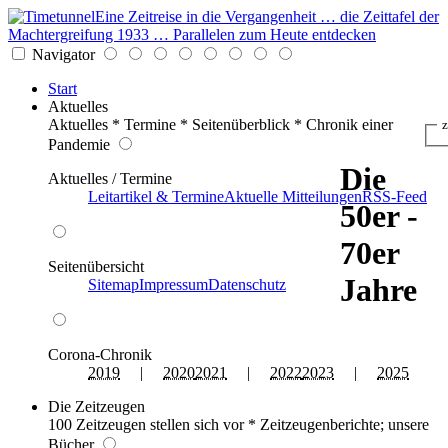
Eine Zeitreise in die Vergangenheit … die Zeittafel der
Machtergreifung 1933 … Parallelen zum Heute entdecken
Navigator
Start
Aktuelles
Aktuelles * Termine * Seitenüberblick * Chronik einer
z
Pandemie
Die
Aktuelles / Termine
Leitartikel & Termine
Aktuelle Mitteilungen
RSS-Feed
50er -
70er
Seitenübersicht
Jahre
Sitemap
Impressum
Datenschutz
Corona-Chronik
2019
|
2020
2021
|
2022
2023
|
2025
Die Zeitzeugen
100 Zeitzeugen stellen sich vor * Zeitzeugenberichte; unsere
Bücher