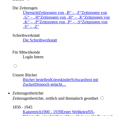
Die Zeitzeugen
Übersicht
Zeitzeugen von
B
–
F
Zeitzeugen von
G
–
H
Zeitzeugen von
H
–
K
Zeitzeugen von
K
–
P
Zeitzeugen von
P
–
S
Zeitzeugen von
S
–
Z
Schreibwerkstatt
Die Schreibwerkstatt
Für Mitwirkende
LogIn Intern
Unsere Bücher
Bücher bestellen
Kriegskinder
Schwarzbrot mit
Zucker
Dennoch gelacht…
Zeitzeugenberichte
Zeitzeugenberichte, zeitlich und thematisch geordnet
1850 - 1945
Kaiserreich
1900 - 1939
Erster Weltkrieg
NS-