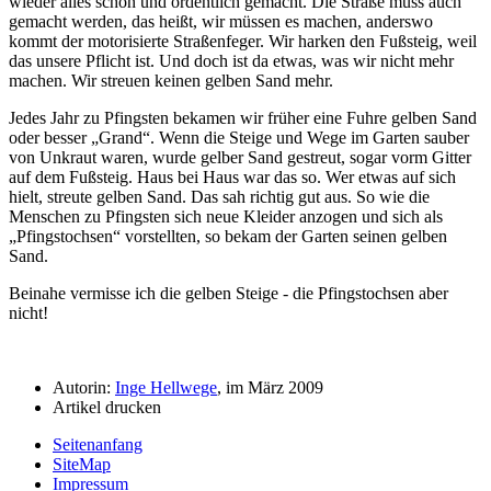
wieder alles schön und ordentlich gemacht. Die Straße muss auch
gemacht werden, das heißt, wir müssen es machen, anderswo
kommt der motorisierte Straßenfeger. Wir harken den Fußsteig, weil
das unsere Pflicht ist. Und doch ist da etwas, was wir nicht mehr
machen. Wir streuen keinen gelben Sand mehr.
Jedes Jahr zu Pfingsten bekamen wir früher eine Fuhre gelben Sand
oder besser
Grand
. Wenn die Steige und Wege im Garten sauber
von Unkraut waren, wurde gelber Sand gestreut, sogar vorm Gitter
auf dem Fußsteig. Haus bei Haus war das so. Wer etwas auf sich
hielt, streute gelben Sand. Das sah richtig gut aus. So wie die
Menschen zu Pfingsten sich neue Kleider anzogen und sich als
Pfingstochsen
vorstellten, so bekam der Garten seinen gelben
Sand.
Beinahe vermisse ich die gelben Steige - die Pfingstochsen aber
nicht!
Autorin:
Inge Hellwege
, im März 2009
Artikel drucken
Seitenanfang
SiteMap
Impressum