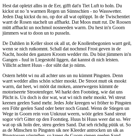
Hest dat opletzt allns in de Eer, gifft dat'n Tiet Luft to holn. Du
kickst ut no 'n warmen Regen un Sünnschien - no Wasswetter.
Jeden Dag kickst du no, op dor all wat oplöppt. In de Twischentiet
warrt de Rosen stachelt un affharkt. Dat Moos mutt rut. De Roosen
mütt affhackt un nochmol nosneeden warrn. Du hest in'n Goorn
jümmers wat to doon un to pusseln.
De Dahlien in Keller sloot ok all ut, de Knollenbegonien warrt geil,
wenn se nich rutkommt. Schall dat nochmol Frost geven in de
Nacht, hoolst den ganzen Kroom wedder rin. Du büst jümmers in'n
Gangen - fuul in Liegestohl liggen, dat kannst di nich leisten.
Villicht achtert Huus - dor süht dat jo nüms.
Ostern hebbt wi nu all achter uns un nu kümmt Pingsten. Denn
warrt wedder allns schön schier mookt. De Stroot mutt ok mookt
warrn, dat heet, wi mööt dat moken, annerwegens kümmt de
motoriseerte Strootenfeger. Wi harkt den Footstieg, wie dat uns
Plicht is. Un doch is dor wat, wat wi nich mehr mookt. Wi streut
keenen geelen Sand mehr. Jedes Johr kreegen wi fröher to Pingsten
een Föhr geelen Sand oder beter noch Grand. Wenn de Stiegen un
Wege in Goorn rein von Unkruut weern, wöör gelen Sand streut
sogor vör't Gitter op den Footstieg. Huus bi Huus weer dat so. Wer
wat op sik holn dee, streu geelen Sand. Dat seh richdig püük ut. So
as de Minschen to Pingsten sik nee Kleeder antrocken un sik as
Pingstossen vörstellen, so kreeg de Goorn sienen geelen Sand.