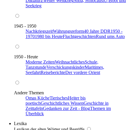
Diktatur
Zweiter Weltkrieg
Shoa, Holocaust
U-Boot und
Seekrieg
1945 - 1950
Nachkriegszeit
Währungsreform
40 Jahre DDR
1950 -
1970
1980 bis Heute
Fluchtgeschichten
Rund ums Auto
1950 - Heute
Moderne Zeiten
Weihnachtliches
Schule,
Tanzstunde
Verschickungskinder
Maritimes,
Seefahrt
Reiseberichte
Der vordere Orient
Andere Themen
Omas Küche
Tierisches
Heiter bis
poetisch
Geschichtliches Wissen
Geschichte in
Zeittafeln
Gedanken zur Zeit - Blog
Themen im
Überblick
Lexika
Lexikon der alten Wörter und Begriffe