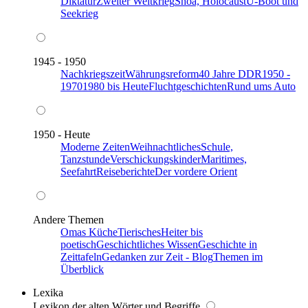
Diktatur
Zweiter Weltkrieg
Shoa, Holocaust
U-Boot und
Seekrieg
1945 - 1950
Nachkriegszeit
Währungsreform
40 Jahre DDR
1950 -
1970
1980 bis Heute
Fluchtgeschichten
Rund ums Auto
1950 - Heute
Moderne Zeiten
Weihnachtliches
Schule,
Tanzstunde
Verschickungskinder
Maritimes,
Seefahrt
Reiseberichte
Der vordere Orient
Andere Themen
Omas Küche
Tierisches
Heiter bis
poetisch
Geschichtliches Wissen
Geschichte in
Zeittafeln
Gedanken zur Zeit - Blog
Themen im
Überblick
Lexika
Lexikon der alten Wörter und Begriffe