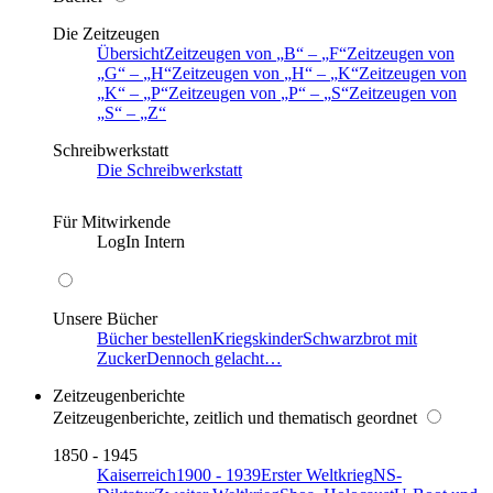
Die Zeitzeugen
Übersicht
Zeitzeugen von
B
–
F
Zeitzeugen von
G
–
H
Zeitzeugen von
H
–
K
Zeitzeugen von
K
–
P
Zeitzeugen von
P
–
S
Zeitzeugen von
S
–
Z
Schreibwerkstatt
Die Schreibwerkstatt
Für Mitwirkende
LogIn Intern
Unsere Bücher
Bücher bestellen
Kriegskinder
Schwarzbrot mit
Zucker
Dennoch gelacht…
Zeitzeugenberichte
Zeitzeugenberichte, zeitlich und thematisch geordnet
1850 - 1945
Kaiserreich
1900 - 1939
Erster Weltkrieg
NS-