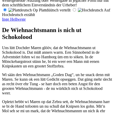
weitergehende Nutzung oder Weitergabe in jeglicher Form nur mit
dem schriftlichem Einverständnis der Urheber!
Op Plattdüütsch vertellt
Auf
Hochdeutsch erzählt
Inge Hellwege
De Wiehnachtsmann is nich ut
Schokolood
Uns lütt Dochder Maren glööv, dat de Wiehnachtsmann ut
Schokolood is. Dat müß anners warrn. Een Sünnobend in de
Adventstiet fohrn wi no Hamborg üm em to söken. In de
Mönckebargstroot stünn he, bi em weer een Mann mit eenen
Knipskasten un een grootet Stoffzebra.
Wi sään den Wiehnachtsmann
Goden Dag
, un he snack denn mit
Maren. Se kunn ok een lütt Gedicht opseggen. Dat güng mehr slecht
as recht över ehr Tung - se harr doch een beten Angst för den
grooten Wiehnachtsmann - de nu würklich nich ut Schokolood
weer.
Opletzt hebbt wi Maren op dat Zebra sett, de Wiehnachtsmann harr
se bi de Hand tofooten un nu schull dat Knipsen los gohn. Mit’n
Mol seh se mi un mark, dat de Wiehnachtsmannm un nich ik ehr