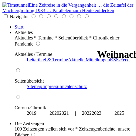
Eine Zeitreise in die Vergangenheit … die Zeittafel der
Machtergreifung 1933 … Parallelen zum Heute entdecken
Navigator
Start
Aktuelles
Aktuelles * Termine * Seitenüberblick * Chronik einer
Pandemie
Weihnach
Aktuelles / Termine
Leitartikel & Termine
Aktuelle Mitteilungen
RSS-Feed
Seitenübersicht
Sitemap
Impressum
Datenschutz
Corona-Chronik
2019
|
2020
2021
|
2022
2023
|
2025
Die Zeitzeugen
100 Zeitzeugen stellen sich vor * Zeitzeugenberichte; unsere
Bücher