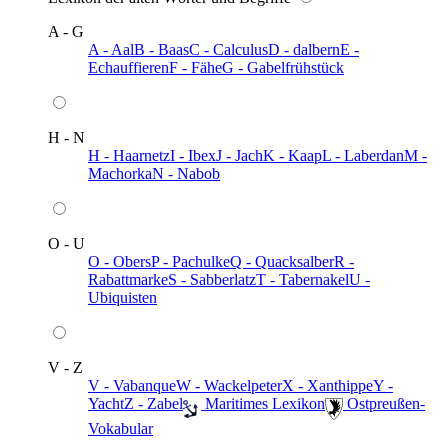
A - G
A - Aal
B - Baas
C - Calculus
D - dalbern
E -
Echauffieren
F - Fähe
G - Gabelfrühstück
H - N
H - Haarnetz
I - Ibex
J - Jach
K - Kaap
L - Laberdan
M -
Machorka
N - Nabob
O - U
O - Obers
P - Pachulke
Q - Quacksalber
R -
Rabattmarke
S - Sabberlatz
T - Tabernakel
U -
Ubiquisten
V - Z
V - Vabanque
W - Wackelpeter
X - Xanthippe
Y -
Yacht
Z - Zabel
️ Maritimes Lexikon
️ Ostpreußen-
Vokabular