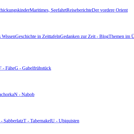
chickungskinder
Maritimes, Seefahrt
Reiseberichte
Der vordere Orient
s Wissen
Geschichte in Zeittafeln
Gedanken zur Zeit - Blog
Themen im Ü
F - Fähe
G - Gabelfrühstück
achorka
N - Nabob
 - Sabberlatz
T - Tabernakel
U - Ubiquisten