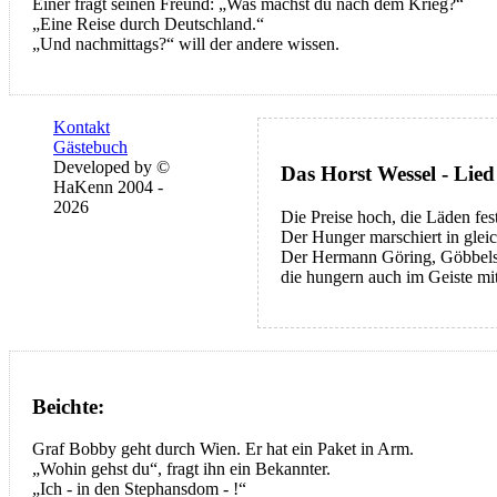
Einer fragt seinen Freund:
Was machst du nach dem Krieg?
Eine Reise durch Deutschland.
Und nachmittags?
will der andere wissen.
Kontakt
Gästebuch
Developed by ©
Das Horst Wessel - Lied
HaKenn 2004 -
2026
Die Preise hoch, die Läden fes
Der Hunger marschiert in gleic
Der Hermann Göring, Göbbels
die hungern auch im Geiste mit
Beichte:
Graf Bobby geht durch Wien. Er hat ein Paket in Arm.
Wohin gehst du
, fragt ihn ein Bekannter.
Ich - in den Stephansdom - !