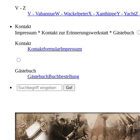
V - Z
V - Vabanque
W - Wackelpeter
X - Xanthippe
Y - Yacht
Z 
Kontakt
Impressum * Kontakt zur Erinnerungswerkstatt * Gästebuch
Kontakt
Kontaktformular
Impressum
Gästebuch
Gästebuch
Buchbestellung