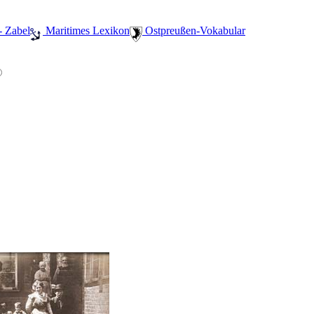
- Zabel
️ Maritimes Lexikon
️ Ostpreußen-Vokabular