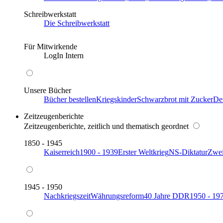
Schreibwerkstatt
Die Schreibwerkstatt
Für Mitwirkende
LogIn Intern
Unsere Bücher
Bücher bestellen
Kriegskinder
Schwarzbrot mit Zucker
De
Zeitzeugenberichte
Zeitzeugenberichte, zeitlich und thematisch geordnet
1850 - 1945
Kaiserreich
1900 - 1939
Erster Weltkrieg
NS-Diktatur
Zwei
1945 - 1950
Nachkriegszeit
Währungsreform
40 Jahre DDR
1950 - 19