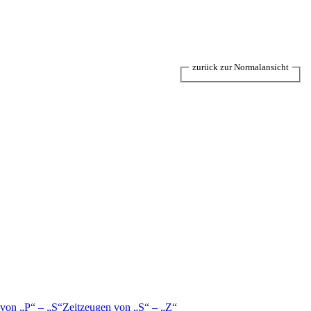
zurück zur Normalansicht
 von
P
–
S
Zeitzeugen von
S
–
Z