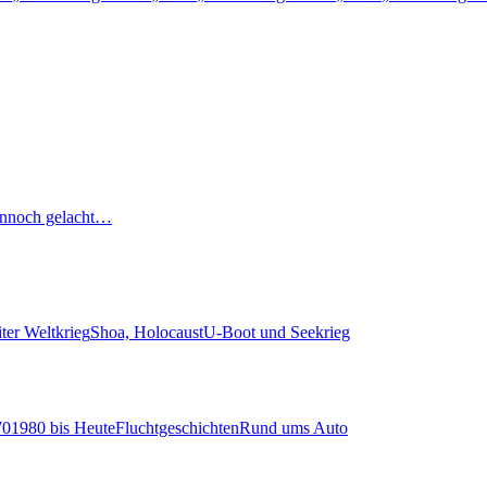
nnoch gelacht…
ter Weltkrieg
Shoa, Holocaust
U-Boot und Seekrieg
70
1980 bis Heute
Fluchtgeschichten
Rund ums Auto