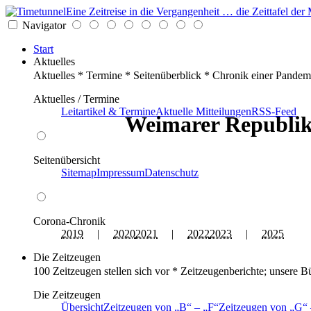
Eine Zeitreise in die Vergangenheit … die Zeittafel d
Navigator
Start
Aktuelles
Aktuelles * Termine * Seitenüberblick * Chronik einer Pandem
Aktuelles / Termine
Leitartikel & Termine
Aktuelle Mitteilungen
RSS-Feed
Weimarer Republik
Seitenübersicht
Sitemap
Impressum
Datenschutz
Corona-Chronik
2019
|
2020
2021
|
2022
2023
|
2025
Die Zeitzeugen
100 Zeitzeugen stellen sich vor * Zeitzeugenberichte; unsere B
Die Zeitzeugen
Übersicht
Zeitzeugen von
B
–
F
Zeitzeugen von
G