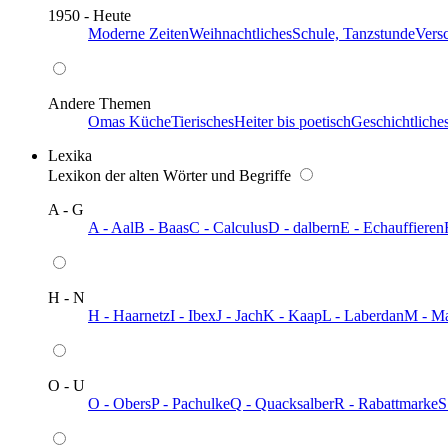
1950 - Heute
Moderne Zeiten
Weihnachtliches
Schule, Tanzstunde
Vers
Andere Themen
Omas Küche
Tierisches
Heiter bis poetisch
Geschichtliche
Lexika
Lexikon der alten Wörter und Begriffe
A - G
A - Aal
B - Baas
C - Calculus
D - dalbern
E - Echauffieren
H - N
H - Haarnetz
I - Ibex
J - Jach
K - Kaap
L - Laberdan
M - M
O - U
O - Obers
P - Pachulke
Q - Quacksalber
R - Rabattmarke
S