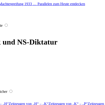
er Machtergreifung 1933 … Parallelen zum Heute entdecken
ie
 und NS-Diktatur
ücher
–
H
Zeitzeugen von
H
–
K
Zeitzeugen von
K
–
P
Zeitzeugen