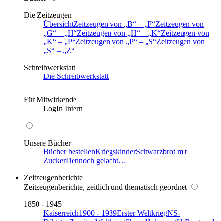
Die Zeitzeugen
Übersicht
Zeitzeugen von
B
–
F
Zeitzeugen von
G
–
H
Zeitzeugen von
H
–
K
Zeitzeugen von
K
–
P
Zeitzeugen von
P
–
S
Zeitzeugen von
S
–
Z
Schreibwerkstatt
Die Schreibwerkstatt
Für Mitwirkende
LogIn Intern
Unsere Bücher
Bücher bestellen
Kriegskinder
Schwarzbrot mit
Zucker
Dennoch gelacht…
Zeitzeugenberichte
Zeitzeugenberichte, zeitlich und thematisch geordnet
1850 - 1945
Kaiserreich
1900 - 1939
Erster Weltkrieg
NS-