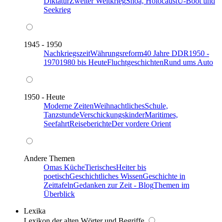
Diktatur
Zweiter Weltkrieg
Shoa, Holocaust
U-Boot und
Seekrieg
1945 - 1950
Nachkriegszeit
Währungsreform
40 Jahre DDR
1950 -
1970
1980 bis Heute
Fluchtgeschichten
Rund ums Auto
1950 - Heute
Moderne Zeiten
Weihnachtliches
Schule,
Tanzstunde
Verschickungskinder
Maritimes,
Seefahrt
Reiseberichte
Der vordere Orient
Andere Themen
Omas Küche
Tierisches
Heiter bis
poetisch
Geschichtliches Wissen
Geschichte in
Zeittafeln
Gedanken zur Zeit - Blog
Themen im
Überblick
Lexika
Lexikon der alten Wörter und Begriffe