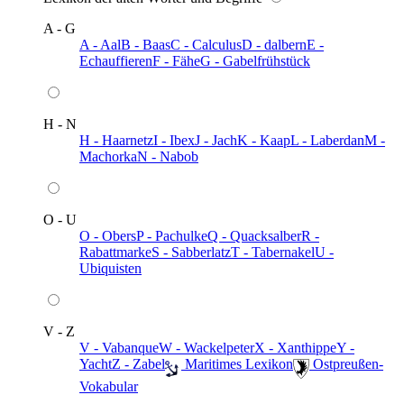
A - G
A - Aal
B - Baas
C - Calculus
D - dalbern
E -
Echauffieren
F - Fähe
G - Gabelfrühstück
H - N
H - Haarnetz
I - Ibex
J - Jach
K - Kaap
L - Laberdan
M -
Machorka
N - Nabob
O - U
O - Obers
P - Pachulke
Q - Quacksalber
R -
Rabattmarke
S - Sabberlatz
T - Tabernakel
U -
Ubiquisten
V - Z
V - Vabanque
W - Wackelpeter
X - Xanthippe
Y -
Yacht
Z - Zabel
️ Maritimes Lexikon
️ Ostpreußen-
Vokabular