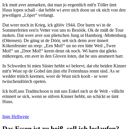
Ick mutt aver anmarken, dat man jo eegentlich mit'n Töller ümt
Huus lopen schall - dat hebbt wi aver nich doon un ok nich von den
jeweiligen
Löper
verlangt.
Dat weer noch in Krieg, ick glööv 1944. Dor harrn wi in de
Sommerferien een'n Vetter von uns to Besöök. Ok de müß de Tour
moken. Dat weer aver son plietschen Jung ut Hamborg -Mottenburg
(Ottensen). De güng ut de Döör, sett sick denn aver ünnert
Kökenfenster un reep:
Een Mol!
un no een lütte Weil
Twee
Mol!
un
Dree Mol!
keem denn ok noch. Wi harrn dat glieks
mitkreegen, em aver in den Gloven loten, dat he uns ansmeert harr.
In Schweden bi mien Süster hebbt wi beleevt, dat ehr beiden Kinner
mit'n Wust op de Gobel üm jüm ehr Ferienhuus rennt sind. As se
wedder trüüch keemen, weer de Wust nich koolt - se weer
twüschendöörch opeten.
Ick hoff,uns Traditschoon is mit uns Enkel nich ut de Welt - villicht
erinnert se sick, wenn se sülven Kinner hebbt, un schickt se ümt
Huus.
Inge Hellwege
Das Essen ist zu heiß, soll ich loslaufen?