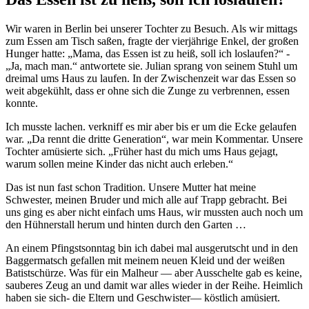
Wir waren in Berlin bei unserer Tochter zu Besuch. Als wir mittags
zum Essen am Tisch saßen, fragte der vierjährige Enkel, der großen
Hunger hatte:
Mama, das Essen ist zu heiß, soll ich loslaufen?
-
Ja, mach man.
antwortete sie. Julian sprang von seinem Stuhl um
dreimal ums Haus zu laufen. In der Zwischenzeit war das Essen so
weit abgekühlt, dass er ohne sich die Zunge zu verbrennen, essen
konnte.
Ich musste lachen. verkniff es mir aber bis er um die Ecke gelaufen
war.
Da rennt die dritte Generation
, war mein Kommentar. Unsere
Tochter amüsierte sich.
Früher hast du mich ums Haus gejagt,
warum sollen meine Kinder das nicht auch erleben.
Das ist nun fast schon Tradition. Unsere Mutter hat meine
Schwester, meinen Bruder und mich alle auf Trapp gebracht. Bei
uns ging es aber nicht einfach ums Haus, wir mussten auch noch um
den Hühnerstall herum und hinten durch den Garten …
An einem Pfingstsonntag bin ich dabei mal ausgerutscht und in den
Baggermatsch gefallen mit meinem neuen Kleid und der weißen
Batistschürze. Was für ein Malheur — aber Ausschelte gab es keine,
sauberes Zeug an und damit war alles wieder in der Reihe. Heimlich
haben sie sich- die Eltern und Geschwister— köstlich amüsiert.