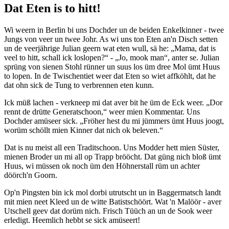
Dat Eten is to hitt!
Wi weern in Berlin bi uns Dochder un de beiden Enkelkinner - twee
Jungs von veer un twee Johr. As wi uns ton Eten an'n Disch setten
un de veerjährige Julian geern wat eten wull, sä he:
Mama, dat is
veel to hitt, schall ick loslopen?
-
Jo, mook man
, anter se. Julian
sprüng von sienen Stohl rünner un suus los üm dree Mol ümt Huus
to lopen. In de Twischentiet weer dat Eten so wiet affköhlt, dat he
dat ohn sick de Tung to verbrennen eten kunn.
Ick müß lachen - verkneep mi dat aver bit he üm de Eck weer.
Dor
rennt de drütte Generatschoon,
weer mien Kommentar. Uns
Dochder amüseer sick.
Fröher hest du mi jümmers ümt Huus joogt,
worüm schöllt mien Kinner dat nich ok beleven.
Dat is nu meist all een Traditschoon. Uns Modder hett mien Süster,
mienen Broder un mi all op Trapp brööcht. Dat güng nich bloß ümt
Huus, wi müssen ok noch üm den Höhnerstall rüm un achter
döörch'n Goorn.
Op'n Pingsten bin ick mol dorbi utrutscht un in Baggermatsch landt
mit mien neet Kleed un de witte Batistschöört. Wat 'n Malöör - aver
Utschell geev dat dorüm nich. Frisch Tüüch an un de Sook weer
erledigt. Heemlich hebbt se sick amüseert!