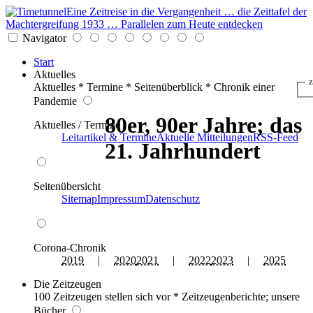
Eine Zeitreise in die Vergangenheit … die Zeittafel der
Machtergreifung 1933 … Parallelen zum Heute entdecken
Navigator
Start
Aktuelles
z
Aktuelles * Termine * Seitenüberblick * Chronik einer
Pandemie
80er, 90er Jahre; das
Aktuelles / Termine
Leitartikel & Termine
Aktuelle Mitteilungen
RSS-Feed
21. Jahrhundert
Seitenübersicht
Sitemap
Impressum
Datenschutz
Corona-Chronik
2019
|
2020
2021
|
2022
2023
|
2025
Die Zeitzeugen
100 Zeitzeugen stellen sich vor * Zeitzeugenberichte; unsere
Bücher