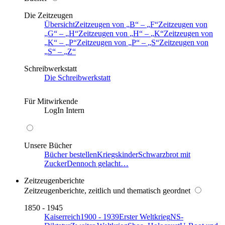
Die Zeitzeugen
Übersicht
Zeitzeugen von
B
–
F
Zeitzeugen von
G
–
H
Zeitzeugen von
H
–
K
Zeitzeugen von
K
–
P
Zeitzeugen von
P
–
S
Zeitzeugen von
S
–
Z
Schreibwerkstatt
Die Schreibwerkstatt
Für Mitwirkende
LogIn Intern
Unsere Bücher
Bücher bestellen
Kriegskinder
Schwarzbrot mit
Zucker
Dennoch gelacht…
Zeitzeugenberichte
Zeitzeugenberichte, zeitlich und thematisch geordnet
1850 - 1945
Kaiserreich
1900 - 1939
Erster Weltkrieg
NS-