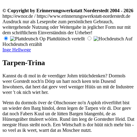
© Copyright by Erinnerungswerkstatt Norderstedt 2004 - 2026
https://ewnor.de / https://www.erinnerungswerkstatt-norderstedt.de
Ausdruck nur als Leseprobe zum persönlichen Gebrauch,
weitergehende Nutzung oder Weitergabe in jeglicher Form nur mit
dem schriftlichem Einverständnis der Urheber!
Op Plattdüütsch vertellt
Auf
Hochdeutsch erzählt
Inge Hellwege
Tarpen-Trina
Kannst du di mol in de veerdiger Johrn trüüchdenken? Dormols
weer Gorstedt noch'n Dörp un harr noch keen tein Dusend
Inwohners, dat heet dat geev veel weniger Hüüs un mit de Industree
weer 't ok nich wiet her.
Wenn du dormols över de Ohschossee no'n Asploh röverföhrt bist
un wieder den Barg hindol, denn legen de Tarpen vör di. Dor geev
dat noch Fabers Kuul un de lütten Bargen blangenbi, de as
Hünengräber tituleert wöörn. Rund üm leeg de Gorstedter Heid. Dat
neegste Huus steiht noch. Een Wirtschaft is dor hüüt nich mehr bin -
so veel as ik weet, warrt dat as Moschee nutzt.