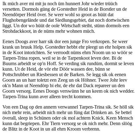
Ik müch aver mi mit ju noch üm hunnert Johr wieder trüüch
versetten. Dormols güng de Gorstedter Heid in de Borstler un de
Neendörper Heid över. Se weer wohl so groot as hüüt dat
Flughobengelände und dat Siedlungsgebiet, dat noch dortwischen
liggt. Un dor wo hüüt de oole Wirtschaft steiht, stünn dormols een
Strohdackkoot, in de nüms mehr wohnen müch.
Eenes Doogs aver harr sik dor een junge Fro verkropen. Se weer
krank un bruuk Help. Gorstedter hebbt ehr pleegt un ehr holpen sik
in de Koot intorichten. Se verroodt nüms ehrn Noom un so wöör se
Tarpen-Trina ropen, weil se in de Tarpenkoot leven dee. Bi de
Buurns arbeidt se op'n Hoff. Se verding sik rundüm, dormit se leven
kunn. Ut de Heid, de vör ehr Döör wassen dee, bünn se
Pottschrubber un Riesbessen ut de Barken. Se legg sik ok eenen
Goorn an un harr toletzt een Zeeg un ok Höhner. Twee Johr leev
ok'n Mann ut Neendörp bi ehr, de ehr dat Dack repareer un den
Goorn versorg. Eenes Doogs verswünn he un keem ok nich wedder.
Tarpen-Trina kunn aver alleen trecht kommen.
Von een Dag op den annern verwannel Tarpen-Trina sik. Se höll sik
nich mehr rein, arbeidt nich mehr un füng dat Drinken an. Se bettel
överall, sleep in Schünen oder ok mol achtern Knick. Keen Mensch
kunn dat begriepen. Ehr Tiern versorg se ok nich mehr. Denn slöög
de Blitz in de Koot in un all ehrn Kroom verbrenn.