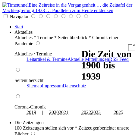
Eine Zeitreise in die Vergangenheit … die Zeittafel der
Machtergreifung 1933 … Parallelen zum Heute entdecken
Navigator
Start
Aktuelles
Aktuelles * Termine * Seitenüberblick * Chronik einer
Pandemie
z
Die Zeit von
Aktuelles / Termine
Leitartikel & Termine
Aktuelle Mitteilungen
RSS-Feed
1900 bis
1939
Seitenübersicht
Sitemap
Impressum
Datenschutz
Corona-Chronik
2019
|
2020
2021
|
2022
2023
|
2025
Die Zeitzeugen
100 Zeitzeugen stellen sich vor * Zeitzeugenberichte; unsere
Bücher