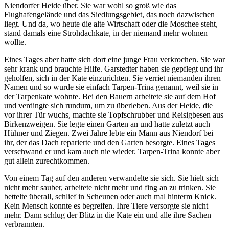
Niendorfer Heide über. Sie war wohl so groß wie das
Flughafengelände und das Siedlungsgebiet, das noch dazwischen
liegt. Und da, wo heute die alte Wirtschaft oder die Moschee steht,
stand damals eine Strohdachkate, in der niemand mehr wohnen
wollte.
Eines Tages aber hatte sich dort eine junge Frau verkrochen. Sie war
sehr krank und brauchte Hilfe. Garstedter haben sie gepflegt und ihr
geholfen, sich in der Kate einzurichten. Sie verriet niemanden ihren
Namen und so wurde sie einfach Tarpen-Trina genannt, weil sie in
der Tarpenkate wohnte. Bei den Bauern arbeitete sie auf dem Hof
und verdingte sich rundum, um zu überleben. Aus der Heide, die
vor ihrer Tür wuchs, machte sie Topfschrubber und Reisigbesen aus
Birkenzweigen. Sie legte einen Garten an und hatte zuletzt auch
Hühner und Ziegen. Zwei Jahre lebte ein Mann aus Niendorf bei
ihr, der das Dach reparierte und den Garten besorgte. Eines Tages
verschwand er und kam auch nie wieder. Tarpen-Trina konnte aber
gut allein zurechtkommen.
Von einem Tag auf den anderen verwandelte sie sich. Sie hielt sich
nicht mehr sauber, arbeitete nicht mehr und fing an zu trinken. Sie
bettelte überall, schlief in Scheunen oder auch mal hinterm Knick.
Kein Mensch konnte es begreifen. Ihre Tiere versorgte sie nicht
mehr. Dann schlug der Blitz in die Kate ein und alle ihre Sachen
verbrannten.