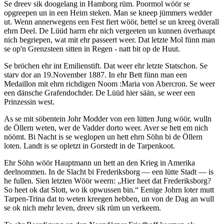
Se dreev sik doogelang in Hamborg rüm. Poormol wöör se
opgreepen un in een Heim steken. Man se kneep jümmers wedder
ut. Wenn annerwegens een Fest fiert wöör, bettel se un kreeg överall
ehrn Deel. De Lüüd harrn ehr nich vergeeten un kunnen överhaupt
nich begriepen, wat mit ehr passeert weer. Dat letzte Mol fünn man
se op'n Grenzsteen sitten in Regen - natt bit op de Huut.
Se bröchen ehr int Emilienstift. Dat weer ehr letzte Statschon. Se
starv dor an 19.November 1887. In ehr Bett fünn man een
Medaillon mit ehrn richdigen Noom :Maria von Abercron. Se weer
een dänsche Grafendochder. De Lüüd hier sään, se weer een
Prinzessin west.
As se mit söbentein Johr Modder von een lütten Jung wöör, wulln
de Öllern weten, wer de Vadder dorto weer. Aver se hett em nich
nöömt. Bi Nacht is se weglopen un hett ehrn Söhn bi de Öllern
loten. Landt is se opletzt in Gorstedt in de Tarpenkoot.
Ehr Söhn wöör Hauptmann un hett an den Krieg in Amerika
deelnommen. In de Slacht bi Frederiksborg — een lütte Stadt — is
he fullen. Sien letzten Wöör weern:
Hier heet dat Frederiksborg?
So heet ok dat Slott, wo ik opwussen bin.
Eenige Johrn loter mutt
Tarpen-Trina dat to weten kreegen hebben, un von de Dag an wull
se ok nich mehr leven, dreev sik rüm un verkeem.