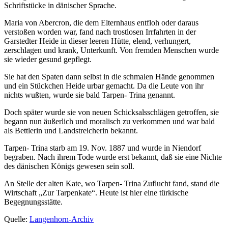
Schriftstücke in dänischer Sprache.
Maria von Abercron, die dem Elternhaus entfloh oder daraus
verstoßen worden war, fand nach trostlosen Irrfahrten in der
Garstedter Heide in dieser leeren Hütte, elend, verhungert,
zerschlagen und krank, Unterkunft. Von fremden Menschen wurde
sie wieder gesund gepflegt.
Sie hat den Spaten dann selbst in die schmalen Hände genommen
und ein Stückchen Heide urbar gemacht. Da die Leute von ihr
nichts wußten, wurde sie bald Tarpen- Trina genannt.
Doch später wurde sie von neuen Schicksalsschlägen getroffen, sie
begann nun äußerlich und moralisch zu verkommen und war bald
als Bettlerin und Landstreicherin bekannt.
Tarpen- Trina starb am 19. Nov. 1887 und wurde in Niendorf
begraben. Nach ihrem Tode wurde erst bekannt, daß sie eine Nichte
des dänischen Königs gewesen sein soll.
An Stelle der alten Kate, wo Tarpen- Trina Zuflucht fand, stand die
Wirtschaft
Zur Tarpenkate
. Heute ist hier eine türkische
Begegnungsstätte.
Quelle:
Langenhorn-Archiv