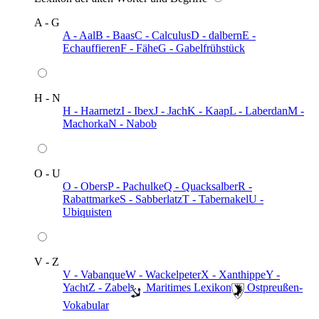
A - G
A - Aal
B - Baas
C - Calculus
D - dalbern
E -
Echauffieren
F - Fähe
G - Gabelfrühstück
H - N
H - Haarnetz
I - Ibex
J - Jach
K - Kaap
L - Laberdan
M -
Machorka
N - Nabob
O - U
O - Obers
P - Pachulke
Q - Quacksalber
R -
Rabattmarke
S - Sabberlatz
T - Tabernakel
U -
Ubiquisten
V - Z
V - Vabanque
W - Wackelpeter
X - Xanthippe
Y -
Yacht
Z - Zabel
️ Maritimes Lexikon
️ Ostpreußen-
Vokabular