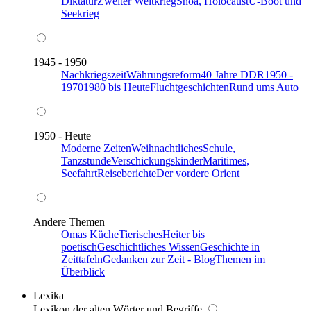
Diktatur
Zweiter Weltkrieg
Shoa, Holocaust
U-Boot und
Seekrieg
1945 - 1950
Nachkriegszeit
Währungsreform
40 Jahre DDR
1950 -
1970
1980 bis Heute
Fluchtgeschichten
Rund ums Auto
1950 - Heute
Moderne Zeiten
Weihnachtliches
Schule,
Tanzstunde
Verschickungskinder
Maritimes,
Seefahrt
Reiseberichte
Der vordere Orient
Andere Themen
Omas Küche
Tierisches
Heiter bis
poetisch
Geschichtliches Wissen
Geschichte in
Zeittafeln
Gedanken zur Zeit - Blog
Themen im
Überblick
Lexika
Lexikon der alten Wörter und Begriffe