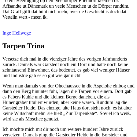
To ehr Beerdigung op den Neendörper Friedhoff keemen ok
Affsandte ut Dänemark un veele Menschen ut de Dörper rundüm.
Dat Graff gifft dat hüüt nich mehr, aver de Geschicht is doch dat
Vertelln wert - meen ik.
Inge Hellwege
Tarpen Trina
Versetze dich mal in die vierziger Jahre des vorigen Jahrhunderts
zurück. Damals war Garstedt noch ein Dorf und hatte noch keine
zehntausend Einwohner, das bedeutet, es gab viel weniger Häuser
und Industrie gab es so gut wie gar nicht.
Wenn man damals von der Ohechaussee in die Aspelohe einbog und
dann den Berg hinunter fuhr, lagen die Tarpen vor einem. Dort gab
es Fabers Kuhle und die kleinen Berge daneben, die als
Hünengräber tituliert wurden, aber keine waren. Rundum lag die
Garstedter Heide. Das einzige, alte Haus dort steht noch, es ist aber
keine Wirtschaft mehr- sie hieß
Zur Tarpenkate
. Soviel ich weiß,
wird sie als Moschee genutzt.
Ich möchte mich mit dir noch um weitere hundert Jahre zurück
versetzen. Damals ging die Garstedter Heide in die Borsteler und