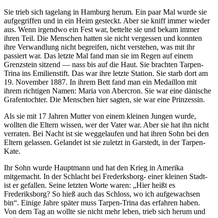
Sie trieb sich tagelang in Hamburg herum. Ein paar Mal wurde sie
aufgegriffen und in ein Heim gesteckt. Aber sie kniff immer wieder
aus. Wenn irgendwo ein Fest war, bettelte sie und bekam immer
ihren Teil. Die Menschen hatten sie nicht vergessen und konnten
ihre Verwandlung nicht begreifen, nicht verstehen, was mit ihr
passiert war. Das letzte Mal fand man sie im Regen auf einem
Grenzstein sitzend — nass bis auf die Haut. Sie brachten Tarpen-
Trina ins Emilienstift. Das war ihre letzte Station. Sie starb dort am
19. November 1887. In ihrem Bett fand man ein Medaillon mit
ihrem richtigen Namen: Maria von Abercron. Sie war eine dänische
Grafentochter. Die Menschen hier sagten, sie war eine Prinzessin.
Als sie mit 17 Jahren Mutter von einem kleinen Jungen wurde,
wollten die Eltern wissen, wer der Vater war. Aber sie hat ihn nicht
verraten. Bei Nacht ist sie weggelaufen und hat ihren Sohn bei den
Eltern gelassen. Gelandet ist sie zuletzt in Garstedt, in der Tarpen-
Kate.
Ihr Sohn wurde Hauptmann und hat den Krieg in Amerika
mitgemacht. In der Schlacht bei Frederksborg- einer kleinen Stadt-
ist er gefallen. Seine letzten Worte waren:
Hier heißt es
Frederiksborg? So hieß auch das Schloss, wo ich aufgewachsen
bin
. Einige Jahre später muss Tarpen-Trina das erfahren haben.
Von dem Tag an wollte sie nicht mehr leben, trieb sich herum und