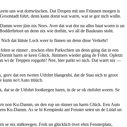
 keem uns wat dortwüschen. Dat Dropen mit uns Frünnen morgen is
ootstadt fohrt, denn kann dorut wat warrn, wat se gor nich wulln.
Damm weer jüm nix Nees. Aver dat wat dor nu allns baut worrn is un
 Bodderbrtoot un denn nix wie dorhin, wo all de Baukrans stoht.
 Nich dat lüttste Lock weer to finnen un denn disse Verkehr!
ohrn se rünner , trocken ehrn Parkschien un denn güng dat in een
e. Dormit harrn se keen Glück. Jümmers wieder güng de Fohrt. Opletzt
n wi de Treppen ropgoht? Nee, hier parkt wi nich. Dat warrt nix —
 geev dat een tweten Utfohrt blangenbi, dat de Stau nich to groot
e kunn no't Auto trüüch.
 dat se de Utfohrt footkregen harrn, in de se ok rinfohrt weern. Se
fohrn non Ku-Damm, un den rop un rünner un harrn Glück. Een Auto
 övern Ku-Damm. As se bi Kempinski ant Fenster seten un de Lüüd un
rn se nix mitkreegen. Froh un glücklich över ehrn Fensterplatz,