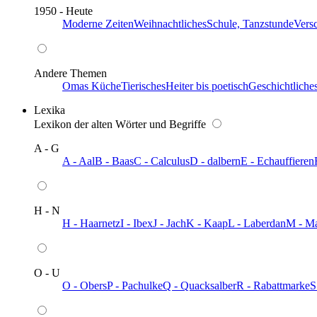
1950 - Heute
Moderne Zeiten
Weihnachtliches
Schule, Tanzstunde
Vers
Andere Themen
Omas Küche
Tierisches
Heiter bis poetisch
Geschichtliche
Lexika
Lexikon der alten Wörter und Begriffe
A - G
A - Aal
B - Baas
C - Calculus
D - dalbern
E - Echauffieren
H - N
H - Haarnetz
I - Ibex
J - Jach
K - Kaap
L - Laberdan
M - M
O - U
O - Obers
P - Pachulke
Q - Quacksalber
R - Rabattmarke
S