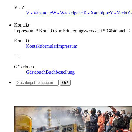
V - Z
V - Vabanque
W - Wackelpeter
X - Xanthippe
Y - Yacht
Z 
Kontakt
Impressum * Kontakt zur Erinnerungswerkstatt * Gästebuch
Kontakt
Kontaktformular
Impressum
Gästebuch
Gästebuch
Buchbestellung