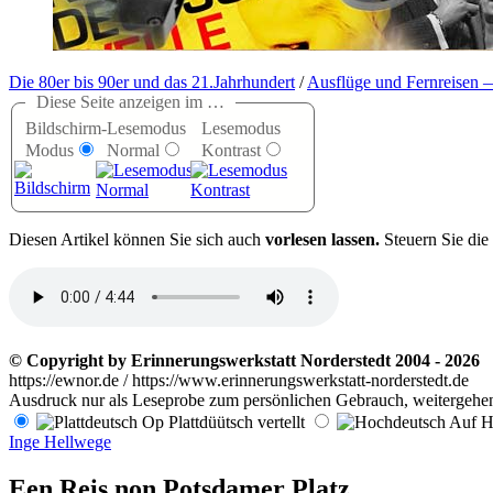
Die 80er bis 90er und das 21.Jahrhundert
/
Ausflüge und Fernreisen 
Diese Seite anzeigen im …
Bildschirm-
Lesemodus
Lesemodus
Modus
Normal
Kontrast
D
iesen Artikel können Sie sich auch
vorlesen lassen.
Steuern Sie die
© Copyright by Erinnerungswerkstatt Norderstedt 2004 - 2026
https://ewnor.de / https://www.erinnerungswerkstatt-norderstedt.de
Ausdruck nur als Leseprobe zum persönlichen Gebrauch, weitergehend
Op Plattdüütsch vertellt
Auf Ho
Inge Hellwege
Een Reis non Potsdamer Platz