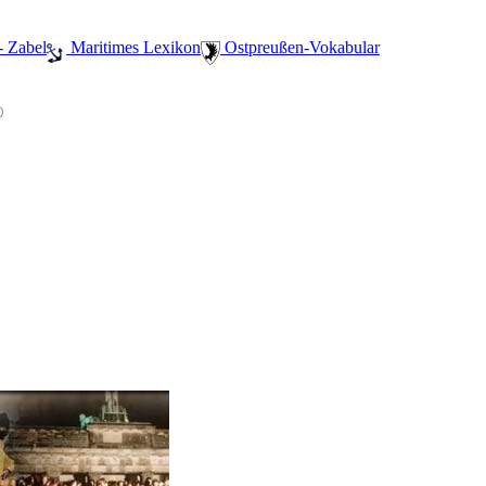
- Zabel
️ Maritimes Lexikon
️ Ostpreußen-Vokabular