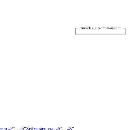
zurück zur Normalansicht
 von
P
–
S
Zeitzeugen von
S
–
Z