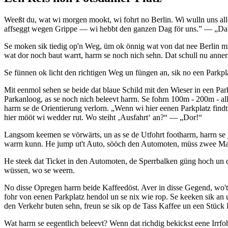
Weeßt du, wat wi morgen mookt, wi fohrt no Berlin. Wi wulln uns a
affseggt wegen Grippe — wi hebbt den ganzen Dag för uns.” —
Dat
Se moken sik tiedig op'n Weg, üm ok önnig wat von dat nee Berlin 
wat dor noch baut warrt, harrn se noch nich sehn. Dat schull nu anne
Se fünnen ok licht den richtigen Weg un füngen an, sik no een Parkpla
Mit eenmol sehen se beide dat blaue Schild mit den Wieser in een P
Parkanloog, as se noch nich beleevt harrn. Se fohrn 100m - 200m - al
harrn se de Orientierung verlorn.
Wenn wi hier eenen Parkplatz find
hier mööt wi wedder rut. Wo steiht
Ausfahrt
an?
—
Dor!
Langsom keemen se vörwärts, un as se de Utfohrt footharrn, harrn se 
warrn kunn. He jump ut't Auto, sööch den Automoten, müss zwee Mark
He steek dat Ticket in den Automoten, de Sperrbalken güng hoch un den
wüssen, wo se weern.
No disse Opregen harrn beide Kaffeedöst. Aver in disse Gegend, wo'
fohr von eenen Parkplatz hendol un se nix wie rop. Se keeken sik an
den Verkehr buten sehn, freun se sik op de Tass Kaffee un een Stück
Wat harrn se eegentlich beleevt? Wenn dat richdig bekickst eene Irrfo