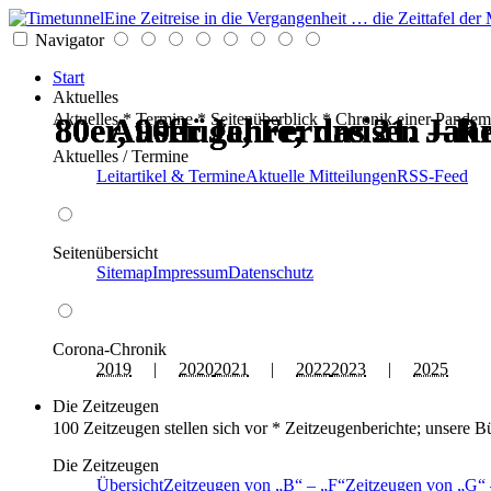
Eine Zeitreise in die Vergangenheit … die Zeittafel d
Navigator
Start
Aktuelles
Aktuelles * Termine * Seitenüberblick * Chronik einer Pandem
80er, 90er Jahre; das 21. Ja
80er, 90er Jahre; das 21. Ja
80er, 90er Jahre; das 21. Ja
80er, 90er Jahre; das 21. Ja
Ausflüge, Fernreisen – Re
Ausflüge, Fernreisen – Re
Aktuelles / Termine
Leitartikel & Termine
Aktuelle Mitteilungen
RSS-Feed
Seitenübersicht
Sitemap
Impressum
Datenschutz
Corona-Chronik
2019
|
2020
2021
|
2022
2023
|
2025
Die Zeitzeugen
100 Zeitzeugen stellen sich vor * Zeitzeugenberichte; unsere B
Die Zeitzeugen
Übersicht
Zeitzeugen von
B
–
F
Zeitzeugen von
G