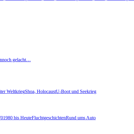
nnoch gelacht…
ter Weltkrieg
Shoa, Holocaust
U-Boot und Seekrieg
70
1980 bis Heute
Fluchtgeschichten
Rund ums Auto