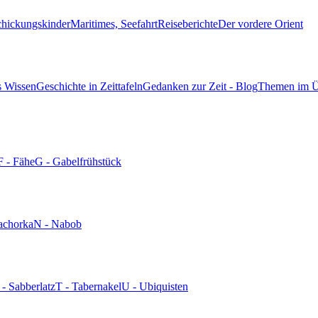
chickungskinder
Maritimes, Seefahrt
Reiseberichte
Der vordere Orient
s Wissen
Geschichte in Zeittafeln
Gedanken zur Zeit - Blog
Themen im Ü
F - Fähe
G - Gabelfrühstück
achorka
N - Nabob
 - Sabberlatz
T - Tabernakel
U - Ubiquisten