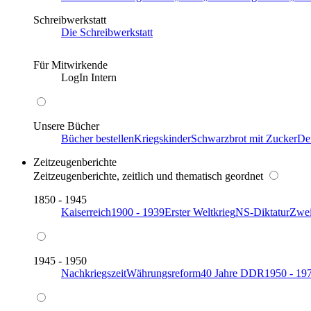
Schreibwerkstatt
Die Schreibwerkstatt
Für Mitwirkende
LogIn Intern
Unsere Bücher
Bücher bestellen
Kriegskinder
Schwarzbrot mit Zucker
De
Zeitzeugenberichte
Zeitzeugenberichte, zeitlich und thematisch geordnet
1850 - 1945
Kaiserreich
1900 - 1939
Erster Weltkrieg
NS-Diktatur
Zwei
1945 - 1950
Nachkriegszeit
Währungsreform
40 Jahre DDR
1950 - 19