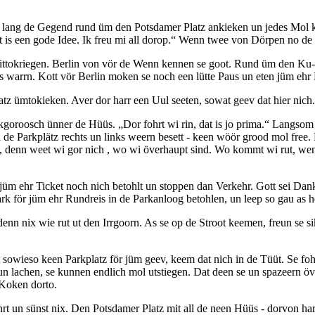
ll lang de Gegend rund üm den Potsdamer Platz ankieken un jedes Mol
 is een gode Idee. Ik freu mi all dorop.
Wenn twee von Dörpen no de Gr
mittokriegen. Berlin von vör de Wenn kennen se goot. Rund üm den Ku-
rs warrn. Kott vör Berlin moken se noch een lütte Paus un eten jüm ehr
tz ümtokieken. Aver dor harr een Uul seeten, sowat geev dat hier nich.
arkgoroosch ünner de Hüüs.
Dor fohrt wi rin, dat is jo prima.
Langsom f
l de Parkplätz rechts un links weern besett - keen wöör grood mol fre
t, denn weet wi gor nich , wo wi överhaupt sind. Wo kommt wi rut, wen
jüm ehr Ticket noch nich betohlt un stoppen dan Verkehr. Gott sei Dank,
 för jüm ehr Rundreis in de Parkanloog betohlen, un leep so gau as h
n nix wie rut ut den Irrgoorn. As se op de Stroot keemen, freun se sik,
t sowieso keen Parkplatz för jüm geev, keem dat nich in de Tüüt. Se 
 un lachen, se kunnen endlich mol utstiegen. Dat deen se un spazeern
 Koken dorto.
hrt un sünst nix. Den Potsdamer Platz mit all de neen Hüüs - dorvon har