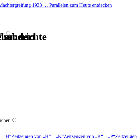
er Machtergreifung 1933 … Parallelen zum Heute entdecken
ie
hrhundert
hrhundert
hrhundert
hrhundert
iseberichte
iseberichte
ücher
–
H
Zeitzeugen von
H
–
K
Zeitzeugen von
K
–
P
Zeitzeugen