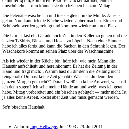
damit fertig bin, kommt ein Esslöffel Zucker darüber, einmal
umschütteln — nun können sie durchziehen bis zum Mittag.
Die Petersilie wasche ich und tue sie gleich in die Mühle. Alles ist
getan. Nun kann ich die Küche wieder sauber machen. Eimer und
Schüsseln werden gereinigt und kommen wieder an ihren Platz.
Die Uhr ist fast elf. Gerade noch Zeit in den Keller zu gehen und die
letzten T-Shirts, Blusen und Hosen zu bügeln. Nach einer Stunde
habe ich alles fertig und kann die Sachen in den Schrank legen. Der
Wäschekorb kommt an seinen Platz über der Waschmaschine.
Als ich wieder in der Küche bin, höre ich, wie mein Mann die
Haustür aufschließt und hereinkommt. Er hat die Zeitung in der
Hand und fragt mich:
Warum hast du dir denn die Zeitung nicht
reingeholt? Du hast keine Zeit gehabt? Was hast du denn den
ganzen Morgen gemacht?
Darauf weiß ich keine Antwort, was soll
ich denn sagen? Ich sehe meine Hände an und weiß, was ich getan
habe. Mittag vorbereitet und ein bisschen gebügelt — mehr nicht. Ist
ja alles keine Arbeit, kostet aber Zeit und muss gemacht werden.
So'n bisschen Haushalt.
Autorin:
Inge Hellwege
, Juli 1993 / 29. Juli 2011