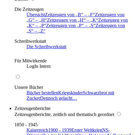
Die Zeitzeugen
Übersicht
Zeitzeugen von
B
–
F
Zeitzeugen von
G
–
H
Zeitzeugen von
H
–
K
Zeitzeugen von
K
–
P
Zeitzeugen von
P
–
S
Zeitzeugen von
S
–
Z
Schreibwerkstatt
Die Schreibwerkstatt
Für Mitwirkende
LogIn Intern
Unsere Bücher
Bücher bestellen
Kriegskinder
Schwarzbrot mit
Zucker
Dennoch gelacht…
Zeitzeugenberichte
Zeitzeugenberichte, zeitlich und thematisch geordnet
1850 - 1945
Kaiserreich
1900 - 1939
Erster Weltkrieg
NS-