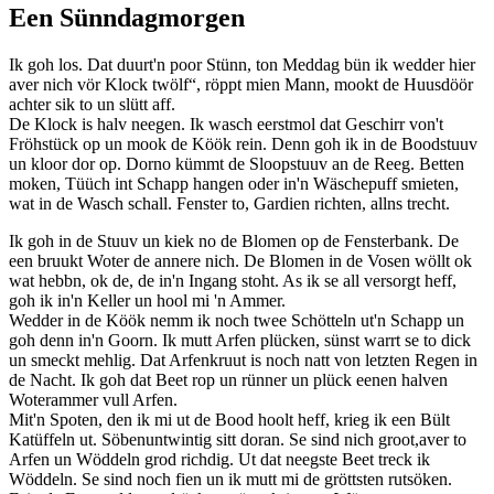
Een Sünndagmorgen
Ik goh los. Dat duurt'n poor Stünn, ton Meddag bün ik wedder hier
aver nich vör Klock twölf“, röppt mien Mann, mookt de Huusdöör
achter sik to un slütt aff.
De Klock is halv neegen. Ik wasch eerstmol dat Geschirr von't
Fröhstück op un mook de Köök rein. Denn goh ik in de Boodstuuv
un kloor dor op. Dorno kümmt de Sloopstuuv an de Reeg. Betten
moken, Tüüch int Schapp hangen oder in'n Wäschepuff smieten,
wat in de Wasch schall. Fenster to, Gardien richten, allns trecht.
Ik goh in de Stuuv un kiek no de Blomen op de Fensterbank. De
een bruukt Woter de annere nich. De Blomen in de Vosen wöllt ok
wat hebbn, ok de, de in'n Ingang stoht. As ik se all versorgt heff,
goh ik in'n Keller un hool mi 'n Ammer.
Wedder in de Köök nemm ik noch twee Schötteln ut'n Schapp un
goh denn in'n Goorn. Ik mutt Arfen plücken, sünst warrt se to dick
un smeckt mehlig. Dat Arfenkruut is noch natt von letzten Regen in
de Nacht. Ik goh dat Beet rop un rünner un plück eenen halven
Woterammer vull Arfen.
Mit'n Spoten, den ik mi ut de Bood hoolt heff, krieg ik een Bült
Katüffeln ut. Söbenuntwintig sitt doran. Se sind nich groot,aver to
Arfen un Wöddeln grod richdig. Ut dat neegste Beet treck ik
Wöddeln. Se sind noch fien un ik mutt mi de gröttsten rutsöken.