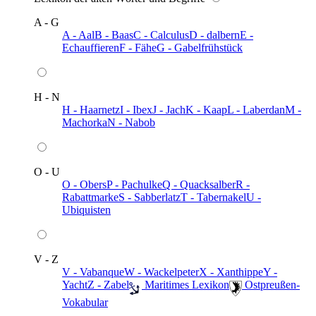
A - G
A - Aal
B - Baas
C - Calculus
D - dalbern
E -
Echauffieren
F - Fähe
G - Gabelfrühstück
H - N
H - Haarnetz
I - Ibex
J - Jach
K - Kaap
L - Laberdan
M -
Machorka
N - Nabob
O - U
O - Obers
P - Pachulke
Q - Quacksalber
R -
Rabattmarke
S - Sabberlatz
T - Tabernakel
U -
Ubiquisten
V - Z
V - Vabanque
W - Wackelpeter
X - Xanthippe
Y -
Yacht
Z - Zabel
️ Maritimes Lexikon
️ Ostpreußen-
Vokabular