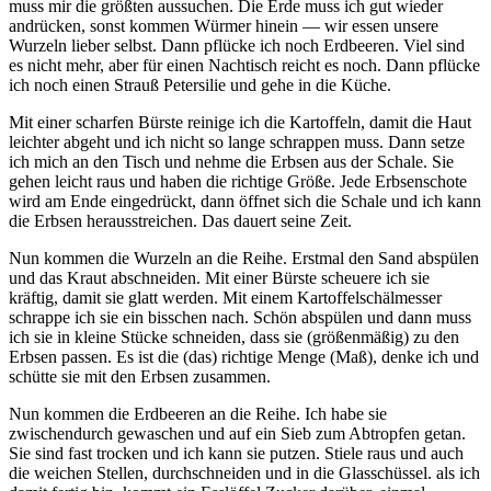
muss mir die größten aussuchen. Die Erde muss ich gut wieder
andrücken, sonst kommen Würmer hinein — wir essen unsere
Wurzeln lieber selbst. Dann pflücke ich noch Erdbeeren. Viel sind
es nicht mehr, aber für einen Nachtisch reicht es noch. Dann pflücke
ich noch einen Strauß Petersilie und gehe in die Küche.
Mit einer scharfen Bürste reinige ich die Kartoffeln, damit die Haut
leichter abgeht und ich nicht so lange schrappen muss. Dann setze
ich mich an den Tisch und nehme die Erbsen aus der Schale. Sie
gehen leicht raus und haben die richtige Größe. Jede Erbsenschote
wird am Ende eingedrückt, dann öffnet sich die Schale und ich kann
die Erbsen herausstreichen. Das dauert seine Zeit.
Nun kommen die Wurzeln an die Reihe. Erstmal den Sand abspülen
und das Kraut abschneiden. Mit einer Bürste scheuere ich sie
kräftig, damit sie glatt werden. Mit einem Kartoffelschälmesser
schrappe ich sie ein bisschen nach. Schön abspülen und dann muss
ich sie in kleine Stücke schneiden, dass sie (größenmäßig) zu den
Erbsen passen. Es ist die (das) richtige Menge (Maß), denke ich und
schütte sie mit den Erbsen zusammen.
Nun kommen die Erdbeeren an die Reihe. Ich habe sie
zwischendurch gewaschen und auf ein Sieb zum Abtropfen getan.
Sie sind fast trocken und ich kann sie putzen. Stiele raus und auch
die weichen Stellen, durchschneiden und in die Glasschüssel. als ich