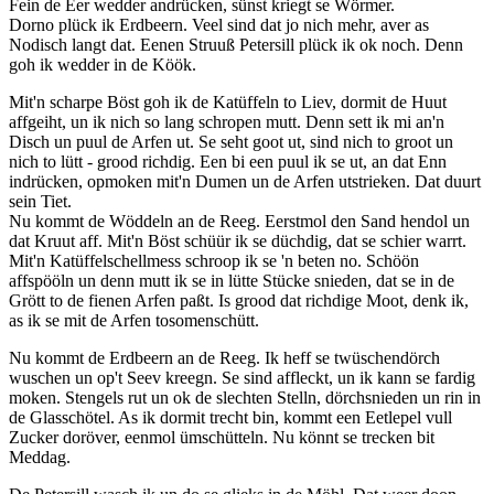
Fein de Eer wedder andrücken, sünst kriegt se Wörmer.
Dorno plück ik Erdbeern. Veel sind dat jo nich mehr, aver as
Nodisch langt dat. Eenen Struuß Petersill plück ik ok noch. Denn
goh ik wedder in de Köök.
Mit'n scharpe Böst goh ik de Katüffeln to Liev, dormit de Huut
affgeiht, un ik nich so lang schropen mutt. Denn sett ik mi an'n
Disch un puul de Arfen ut. Se seht goot ut, sind nich to groot un
nich to lütt - grood richdig. Een bi een puul ik se ut, an dat Enn
indrücken, opmoken mit'n Dumen un de Arfen utstrieken. Dat duurt
sein Tiet.
Nu kommt de Wöddeln an de Reeg. Eerstmol den Sand hendol un
dat Kruut aff. Mit'n Böst schüür ik se düchdig, dat se schier warrt.
Mit'n Katüffelschellmess schroop ik se 'n beten no. Schöön
affspööln un denn mutt ik se in lütte Stücke snieden, dat se in de
Grött to de fienen Arfen paßt. Is grood dat richdige Moot, denk ik,
as ik se mit de Arfen tosomenschütt.
Nu kommt de Erdbeern an de Reeg. Ik heff se twüschendörch
wuschen un op't Seev kreegn. Se sind affleckt, un ik kann se fardig
moken. Stengels rut un ok de slechten Stelln, dörchsnieden un rin in
de Glasschötel. As ik dormit trecht bin, kommt een Eetlepel vull
Zucker doröver, eenmol ümschütteln. Nu könnt se trecken bit
Meddag.