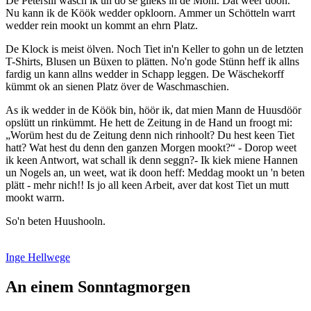
De Petersill wasch ik un do se glieks in de Möhl. Dat weer doon.
Nu kann ik de Köök wedder opkloorn. Ammer un Schötteln warrt
wedder rein mookt un kommt an ehrn Platz.
De Klock is meist ölven. Noch Tiet in'n Keller to gohn un de letzten
T-Shirts, Blusen un Büxen to plätten. No'n gode Stünn heff ik allns
fardig un kann allns wedder in Schapp leggen. De Wäschekorff
kümmt ok an sienen Platz över de Waschmaschien.
As ik wedder in de Köök bin, höör ik, dat mien Mann de Huusdöör
opslütt un rinkümmt. He hett de Zeitung in de Hand un froogt mi:
Worüm hest du de Zeitung denn nich rinhoolt? Du hest keen Tiet
hatt? Wat hest du denn den ganzen Morgen mookt?
- Dorop weet
ik keen Antwort, wat schall ik denn seggn?- Ik kiek miene Hannen
un Nogels an, un weet, wat ik doon heff: Meddag mookt un 'n beten
plätt - mehr nich!! Is jo all keen Arbeit, aver dat kost Tiet un mutt
mookt warrn.
So'n beten Huushooln.
Inge Hellwege
An einem Sonntagmorgen