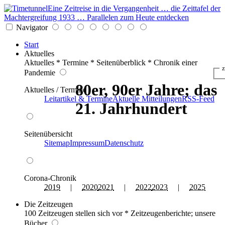
Eine Zeitreise in die Vergangenheit … die Zeittafel der
Machtergreifung 1933 … Parallelen zum Heute entdecken
Navigator
Start
Aktuelles
Aktuelles * Termine * Seitenüberblick * Chronik einer
z
Pandemie
80er, 90er Jahre; das
Aktuelles / Termine
Leitartikel & Termine
Aktuelle Mitteilungen
RSS-Feed
21. Jahrhundert
Seitenübersicht
Sitemap
Impressum
Datenschutz
Corona-Chronik
2019
|
2020
2021
|
2022
2023
|
2025
Die Zeitzeugen
100 Zeitzeugen stellen sich vor * Zeitzeugenberichte; unsere
Bücher