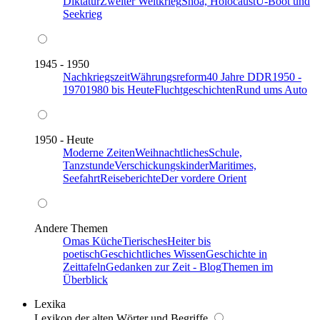
Diktatur
Zweiter Weltkrieg
Shoa, Holocaust
U-Boot und
Seekrieg
1945 - 1950
Nachkriegszeit
Währungsreform
40 Jahre DDR
1950 -
1970
1980 bis Heute
Fluchtgeschichten
Rund ums Auto
1950 - Heute
Moderne Zeiten
Weihnachtliches
Schule,
Tanzstunde
Verschickungskinder
Maritimes,
Seefahrt
Reiseberichte
Der vordere Orient
Andere Themen
Omas Küche
Tierisches
Heiter bis
poetisch
Geschichtliches Wissen
Geschichte in
Zeittafeln
Gedanken zur Zeit - Blog
Themen im
Überblick
Lexika
Lexikon der alten Wörter und Begriffe