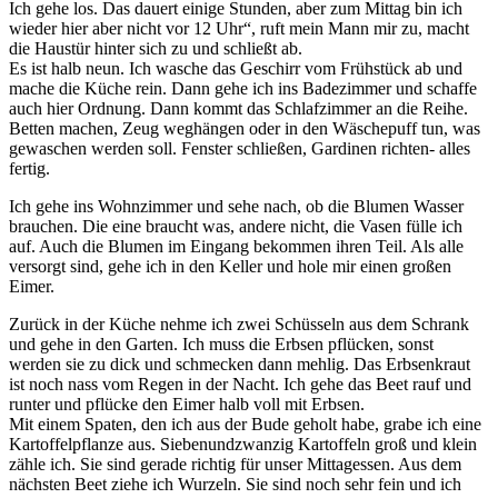
Ich gehe los. Das dauert einige Stunden, aber zum Mittag bin ich
wieder hier aber nicht vor 12 Uhr“, ruft mein Mann mir zu, macht
die Haustür hinter sich zu und schließt ab.
Es ist halb neun. Ich wasche das Geschirr vom Frühstück ab und
mache die Küche rein. Dann gehe ich ins Badezimmer und schaffe
auch hier Ordnung. Dann kommt das Schlafzimmer an die Reihe.
Betten machen, Zeug weghängen oder in den Wäschepuff tun, was
gewaschen werden soll. Fenster schließen, Gardinen richten- alles
fertig.
Ich gehe ins Wohnzimmer und sehe nach, ob die Blumen Wasser
brauchen. Die eine braucht was, andere nicht, die Vasen fülle ich
auf. Auch die Blumen im Eingang bekommen ihren Teil. Als alle
versorgt sind, gehe ich in den Keller und hole mir einen großen
Eimer.
Zurück in der Küche nehme ich zwei Schüsseln aus dem Schrank
und gehe in den Garten. Ich muss die Erbsen pflücken, sonst
werden sie zu dick und schmecken dann mehlig. Das Erbsenkraut
ist noch nass vom Regen in der Nacht. Ich gehe das Beet rauf und
runter und pflücke den Eimer halb voll mit Erbsen.
Mit einem Spaten, den ich aus der Bude geholt habe, grabe ich eine
Kartoffelpflanze aus. Siebenundzwanzig Kartoffeln groß und klein
zähle ich. Sie sind gerade richtig für unser Mittagessen. Aus dem
nächsten Beet ziehe ich Wurzeln. Sie sind noch sehr fein und ich