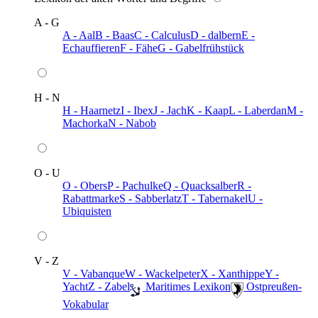
A - G
A - Aal
B - Baas
C - Calculus
D - dalbern
E -
Echauffieren
F - Fähe
G - Gabelfrühstück
H - N
H - Haarnetz
I - Ibex
J - Jach
K - Kaap
L - Laberdan
M -
Machorka
N - Nabob
O - U
O - Obers
P - Pachulke
Q - Quacksalber
R -
Rabattmarke
S - Sabberlatz
T - Tabernakel
U -
Ubiquisten
V - Z
V - Vabanque
W - Wackelpeter
X - Xanthippe
Y -
Yacht
Z - Zabel
️ Maritimes Lexikon
️ Ostpreußen-
Vokabular