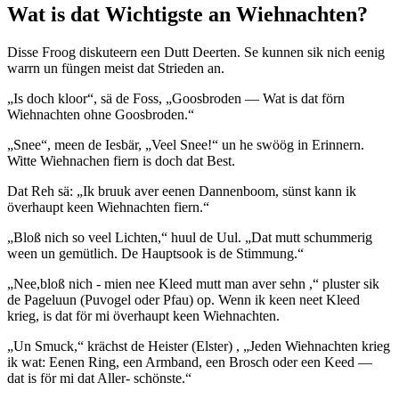
Wat is dat Wichtigste an Wiehnachten?
Disse Froog diskuteern een Dutt Deerten. Se kunnen sik nich eenig
warrn un füngen meist dat Strieden an.
Is doch kloor
, sä de Foss,
Goosbroden — Wat is dat förn
Wiehnachten ohne Goosbroden.
Snee
, meen de Iesbär,
Veel Snee!
un he swöög in Erinnern.
Witte Wiehnachen fiern is doch dat Best.
Dat Reh sä:
Ik bruuk aver eenen Dannenboom, sünst kann ik
överhaupt keen Wiehnachten fiern.
Bloß nich so veel Lichten,
huul de Uul.
Dat mutt schummerig
ween un gemütlich. De Hauptsook is de Stimmung.
Nee,bloß nich - mien nee Kleed mutt man aver sehn ,
pluster sik
de Pageluun (Puvogel oder Pfau) op. Wenn ik keen neet Kleed
krieg, is dat för mi överhaupt keen Wiehnachten.
Un Smuck,
krächst de Heister (Elster) ,
Jeden Wiehnachten krieg
ik wat: Eenen Ring, een Armband, een Brosch oder een Keed —
dat is för mi dat Aller- schönste.