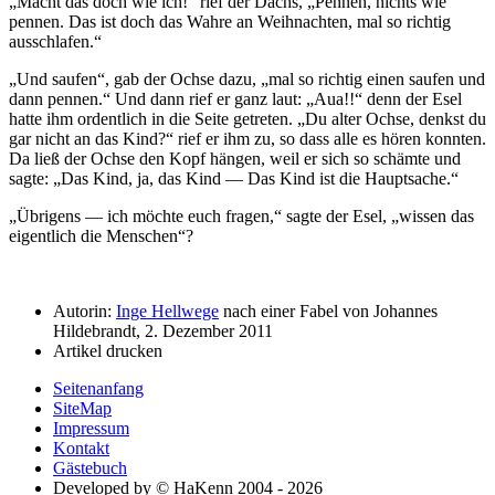
Macht das doch wie ich!
rief der Dachs,
Pennen, nichts wie
pennen. Das ist doch das Wahre an Weihnachten, mal so richtig
ausschlafen.
Und saufen
, gab der Ochse dazu,
mal so richtig einen saufen und
dann pennen.
Und dann rief er ganz laut:
Aua!!
denn der Esel
hatte ihm ordentlich in die Seite getreten.
Du alter Ochse, denkst du
gar nicht an das Kind?
rief er ihm zu, so dass alle es hören konnten.
Da ließ der Ochse den Kopf hängen, weil er sich so schämte und
sagte:
Das Kind, ja, das Kind — Das Kind ist die Hauptsache.
Übrigens — ich möchte euch fragen,
sagte der Esel,
wissen das
eigentlich die Menschen
?
Autorin:
Inge Hellwege
nach einer Fabel von Johannes
Hildebrandt, 2. Dezember 2011
Artikel drucken
Seitenanfang
SiteMap
Impressum
Kontakt
Gästebuch
Developed by © HaKenn 2004 - 2026