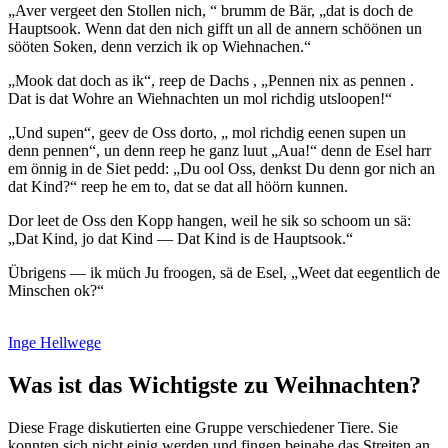
Aver vergeet den Stollen nich,
brumm de Bär,
dat is doch de
Hauptsook. Wenn dat den nich gifft un all de annern schöönen un
sööten Soken, denn verzich ik op Wiehnachen.
Mook dat doch as ik
, reep de Dachs ,
Pennen nix as pennen .
Dat is dat Wohre an Wiehnachten un mol richdig utsloopen!
Und supen
, geev de Oss dorto,
mol richdig eenen supen un
denn pennen
, un denn reep he ganz luut
Aua!
denn de Esel harr
em önnig in de Siet pedd:
Du ool Oss, denkst Du denn gor nich an
dat Kind?
reep he em to, dat se dat all höörn kunnen.
Dor leet de Oss den Kopp hangen, weil he sik so schoom un sä:
Dat Kind, jo dat Kind — Dat Kind is de Hauptsook.
Übrigens — ik müch Ju froogen, sä de Esel,
Weet dat eegentlich de
Minschen ok?
Inge Hellwege
Was ist das Wichtigste zu Weihnachten?
Diese Frage diskutierten eine Gruppe verschiedener Tiere. Sie
konnten sich nicht einig werden und fingen beinahe das Streiten an.