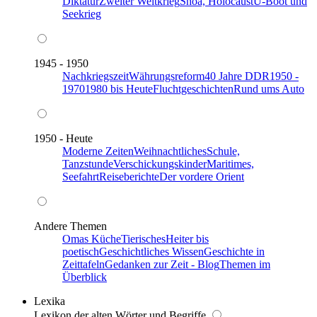
Diktatur
Zweiter Weltkrieg
Shoa, Holocaust
U-Boot und
Seekrieg
1945 - 1950
Nachkriegszeit
Währungsreform
40 Jahre DDR
1950 -
1970
1980 bis Heute
Fluchtgeschichten
Rund ums Auto
1950 - Heute
Moderne Zeiten
Weihnachtliches
Schule,
Tanzstunde
Verschickungskinder
Maritimes,
Seefahrt
Reiseberichte
Der vordere Orient
Andere Themen
Omas Küche
Tierisches
Heiter bis
poetisch
Geschichtliches Wissen
Geschichte in
Zeittafeln
Gedanken zur Zeit - Blog
Themen im
Überblick
Lexika
Lexikon der alten Wörter und Begriffe