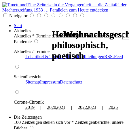
Eine Zeitreise in die Vergangenheit … die Zeittafel der
Machtergreifung 1933 … Parallelen zum Heute entdecken
Navigator
Start
Aktuelles
Heiter,
Heiter,
Weihnachtsgesch
Weihnachtsgesch
Weihnachtsgesch
Weihnachtsgesch
z
Aktuelles * Termine * Seitenüberblick * Chronik einer
Pandemie
philosophisch,
philosophisch,
Aktuelles / Termine
poetisch
poetisch
Leitartikel & Termine
Aktuelle Mitteilungen
RSS-Feed
Seitenübersicht
Sitemap
Impressum
Datenschutz
Corona-Chronik
2019
|
2020
2021
|
2022
2023
|
2025
Die Zeitzeugen
100 Zeitzeugen stellen sich vor * Zeitzeugenberichte; unsere
Bücher