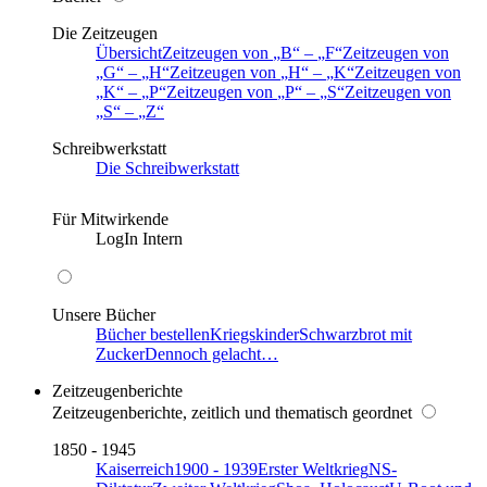
Die Zeitzeugen
Übersicht
Zeitzeugen von
B
–
F
Zeitzeugen von
G
–
H
Zeitzeugen von
H
–
K
Zeitzeugen von
K
–
P
Zeitzeugen von
P
–
S
Zeitzeugen von
S
–
Z
Schreibwerkstatt
Die Schreibwerkstatt
Für Mitwirkende
LogIn Intern
Unsere Bücher
Bücher bestellen
Kriegskinder
Schwarzbrot mit
Zucker
Dennoch gelacht…
Zeitzeugenberichte
Zeitzeugenberichte, zeitlich und thematisch geordnet
1850 - 1945
Kaiserreich
1900 - 1939
Erster Weltkrieg
NS-