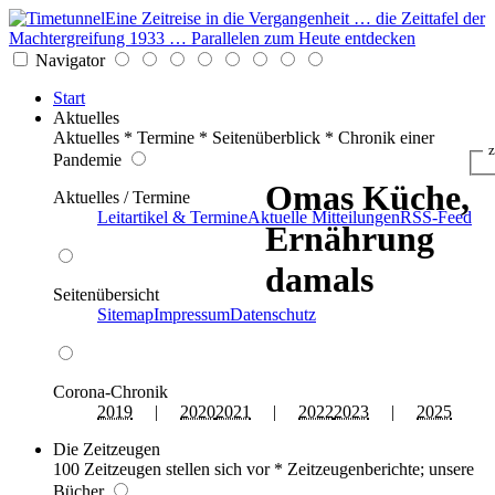
Eine Zeitreise in die Vergangenheit … die Zeittafel der
Machtergreifung 1933 … Parallelen zum Heute entdecken
Navigator
Start
Aktuelles
Aktuelles * Termine * Seitenüberblick * Chronik einer
z
Pandemie
Omas Küche,
Aktuelles / Termine
Leitartikel & Termine
Aktuelle Mitteilungen
RSS-Feed
Ernährung
damals
Seitenübersicht
Sitemap
Impressum
Datenschutz
Corona-Chronik
2019
|
2020
2021
|
2022
2023
|
2025
Die Zeitzeugen
100 Zeitzeugen stellen sich vor * Zeitzeugenberichte; unsere
Bücher