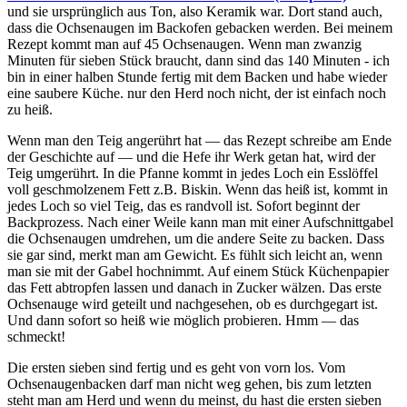
und sie ursprünglich aus Ton, also Keramik war. Dort stand auch,
dass die Ochsenaugen im Backofen gebacken werden. Bei meinem
Rezept kommt man auf 45 Ochsenaugen. Wenn man zwanzig
Minuten für sieben Stück braucht, dann sind das 140 Minuten - ich
bin in einer halben Stunde fertig mit dem Backen und habe wieder
eine saubere Küche. nur den Herd noch nicht, der ist einfach noch
zu heiß.
Wenn man den Teig angerührt hat — das Rezept schreibe am Ende
der Geschichte auf — und die Hefe ihr Werk getan hat, wird der
Teig umgerührt. In die Pfanne kommt in jedes Loch ein Esslöffel
voll geschmolzenem Fett z.B. Biskin. Wenn das heiß ist, kommt in
jedes Loch so viel Teig, das es randvoll ist. Sofort beginnt der
Backprozess. Nach einer Weile kann man mit einer Aufschnittgabel
die Ochsenaugen umdrehen, um die andere Seite zu backen. Dass
sie gar sind, merkt man am Gewicht. Es fühlt sich leicht an, wenn
man sie mit der Gabel hochnimmt. Auf einem Stück Küchenpapier
das Fett abtropfen lassen und danach in Zucker wälzen. Das erste
Ochsenauge wird geteilt und nachgesehen, ob es durchgegart ist.
Und dann sofort so heiß wie möglich probieren. Hmm — das
schmeckt!
Die ersten sieben sind fertig und es geht von vorn los. Vom
Ochsenaugenbacken darf man nicht weg gehen, bis zum letzten
steht man am Herd und wenn du meinst, du hast die ersten sieben