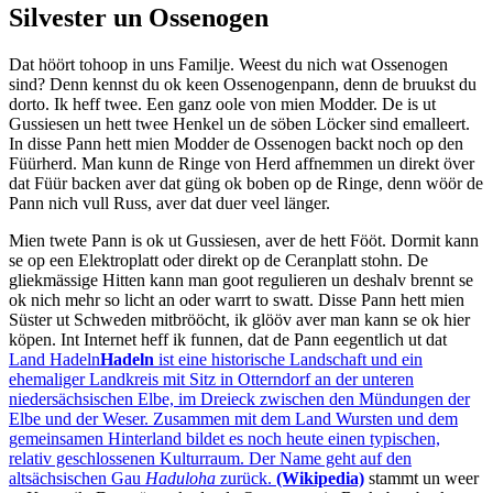
Silvester un Ossenogen
Dat höört tohoop in uns Familje. Weest du nich wat Ossenogen
sind? Denn kennst du ok keen Ossenogenpann, denn de bruukst du
dorto. Ik heff twee. Een ganz oole von mien Modder. De is ut
Gussiesen un hett twee Henkel un de söben Löcker sind emalleert.
In disse Pann hett mien Modder de Ossenogen backt noch op den
Füürherd. Man kunn de Ringe von Herd affnemmen un direkt över
dat Füür backen aver dat güng ok boben op de Ringe, denn wöör de
Pann nich vull Russ, aver dat duer veel länger.
Mien twete Pann is ok ut Gussiesen, aver de hett Fööt. Dormit kann
se op een Elektroplatt oder direkt op de Ceranplatt stohn. De
gliekmässige Hitten kann man goot regulieren un deshalv brennt se
ok nich mehr so licht an oder warrt to swatt. Disse Pann hett mien
Süster ut Schweden mitbrööcht, ik glööv aver man kann se ok hier
köpen. Int Internet heff ik funnen, dat de Pann eegentlich ut dat
Land Hadeln
Hadeln
ist eine historische Landschaft und ein
ehemaliger Landkreis mit Sitz in Otterndorf an der unteren
niedersächsischen Elbe, im Dreieck zwischen den Mündungen der
Elbe und der Weser. Zusammen mit dem Land Wursten und dem
gemeinsamen Hinterland bildet es noch heute einen typischen,
relativ geschlossenen Kulturraum. Der Name geht auf den
altsächsischen Gau
Haduloha
zurück.
(Wikipedia)
stammt un weer