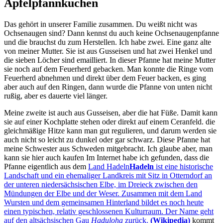
Apfelpfannkuchen
Das gehört in unserer Familie zusammen. Du weißt nicht was
Ochsenaugen sind? Dann kennst du auch keine Ochsenaugenpfanne
und die brauchst du zum Herstellen. Ich habe zwei. Eine ganz alte
von meiner Mutter. Sie ist aus Gusseisen und hat zwei Henkel und
die sieben Löcher sind emailliert. In dieser Pfanne hat meine Mutter
sie noch auf dem Feuerherd gebacken. Man konnte die Ringe vom
Feuerherd abnehmen und direkt über dem Feuer backen, es ging
aber auch auf den Ringen, dann wurde die Pfanne von unten nicht
rußig, aber es dauerte viel länger.
Meine zweite ist auch aus Gusseisen, aber die hat Füße. Damit kann
sie auf einer Kochplatte stehen oder direkt auf einem Ceranfeld. die
gleichmäßige Hitze kann man gut regulieren, und darum werden sie
auch nicht so leicht zu dunkel oder gar schwarz. Diese Pfanne hat
meine Schwester aus Schweden mitgebracht. Ich glaube aber, man
kann sie hier auch kaufen Im Internet habe ich gefunden, dass die
Pfanne eigentlich aus dem
Land Hadeln
Hadeln
ist eine historische
Landschaft und ein ehemaliger Landkreis mit Sitz in Otterndorf an
der unteren niedersächsischen Elbe, im Dreieck zwischen den
Mündungen der Elbe und der Weser. Zusammen mit dem Land
Wursten und dem gemeinsamen Hinterland bildet es noch heute
einen typischen, relativ geschlossenen Kulturraum. Der Name geht
auf den altsächsischen Gau
Haduloha
zurück.
(Wikipedia)
kommt