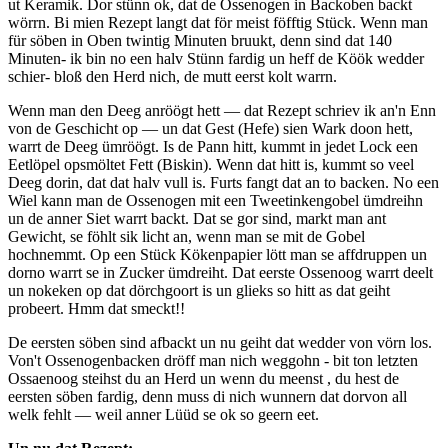
ut Keramik. Dor stünn ok, dat de Ossenogen in Backoben backt
wörrn. Bi mien Rezept langt dat för meist föfftig Stück. Wenn man
für söben in Oben twintig Minuten bruukt, denn sind dat 140
Minuten- ik bin no een halv Stünn fardig un heff de Köök wedder
schier- bloß den Herd nich, de mutt eerst kolt warrn.
Wenn man den Deeg anröögt hett — dat Rezept schriev ik an'n Enn
von de Geschicht op — un dat Gest (Hefe) sien Wark doon hett,
warrt de Deeg ümröögt. Is de Pann hitt, kummt in jedet Lock een
Eetlöpel opsmöltet Fett (Biskin). Wenn dat hitt is, kummt so veel
Deeg dorin, dat dat halv vull is. Furts fangt dat an to backen. No een
Wiel kann man de Ossenogen mit een Tweetinkengobel ümdreihn
un de anner Siet warrt backt. Dat se gor sind, markt man ant
Gewicht, se föhlt sik licht an, wenn man se mit de Gobel
hochnemmt. Op een Stück Kökenpapier lött man se affdruppen un
dorno warrt se in Zucker ümdreiht. Dat eerste Ossenoog warrt deelt
un nokeken op dat dörchgoort is un glieks so hitt as dat geiht
probeert. Hmm dat smeckt!!
De eersten söben sind afbackt un nu geiht dat wedder von vörn los.
Von't Ossenogenbacken dröff man nich weggohn - bit ton letzten
Ossaenoog steihst du an Herd un wenn du meenst , du hest de
eersten söben fardig, denn muss di nich wunnern dat dorvon all
welk fehlt — weil anner Lüüd se ok so geern eet.