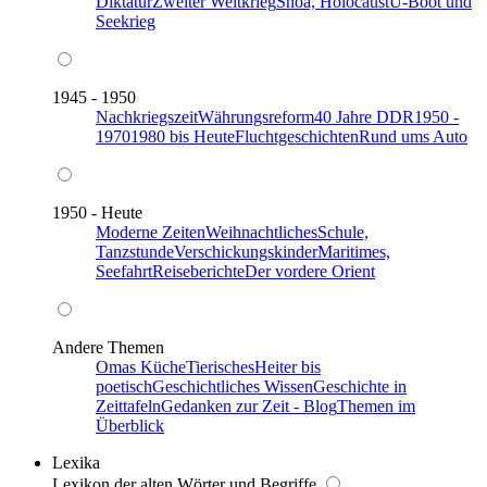
Diktatur
Zweiter Weltkrieg
Shoa, Holocaust
U-Boot und
Seekrieg
1945 - 1950
Nachkriegszeit
Währungsreform
40 Jahre DDR
1950 -
1970
1980 bis Heute
Fluchtgeschichten
Rund ums Auto
1950 - Heute
Moderne Zeiten
Weihnachtliches
Schule,
Tanzstunde
Verschickungskinder
Maritimes,
Seefahrt
Reiseberichte
Der vordere Orient
Andere Themen
Omas Küche
Tierisches
Heiter bis
poetisch
Geschichtliches Wissen
Geschichte in
Zeittafeln
Gedanken zur Zeit - Blog
Themen im
Überblick
Lexika
Lexikon der alten Wörter und Begriffe