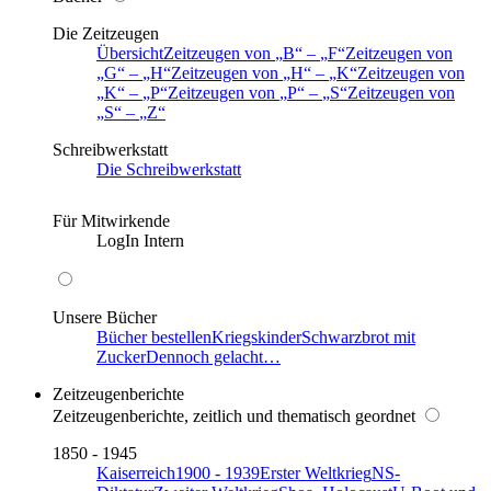
Die Zeitzeugen
Übersicht
Zeitzeugen von
B
–
F
Zeitzeugen von
G
–
H
Zeitzeugen von
H
–
K
Zeitzeugen von
K
–
P
Zeitzeugen von
P
–
S
Zeitzeugen von
S
–
Z
Schreibwerkstatt
Die Schreibwerkstatt
Für Mitwirkende
LogIn Intern
Unsere Bücher
Bücher bestellen
Kriegskinder
Schwarzbrot mit
Zucker
Dennoch gelacht…
Zeitzeugenberichte
Zeitzeugenberichte, zeitlich und thematisch geordnet
1850 - 1945
Kaiserreich
1900 - 1939
Erster Weltkrieg
NS-