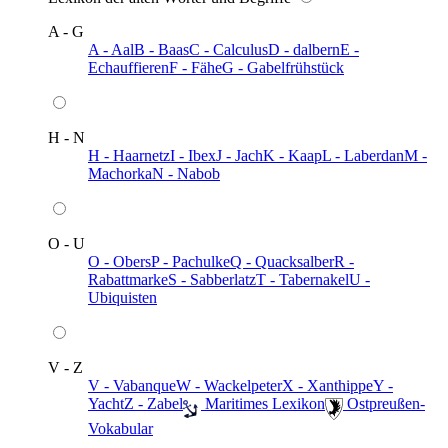
A - G
A - Aal
B - Baas
C - Calculus
D - dalbern
E -
Echauffieren
F - Fähe
G - Gabelfrühstück
H - N
H - Haarnetz
I - Ibex
J - Jach
K - Kaap
L - Laberdan
M -
Machorka
N - Nabob
O - U
O - Obers
P - Pachulke
Q - Quacksalber
R -
Rabattmarke
S - Sabberlatz
T - Tabernakel
U -
Ubiquisten
V - Z
V - Vabanque
W - Wackelpeter
X - Xanthippe
Y -
Yacht
Z - Zabel
️ Maritimes Lexikon
️ Ostpreußen-
Vokabular