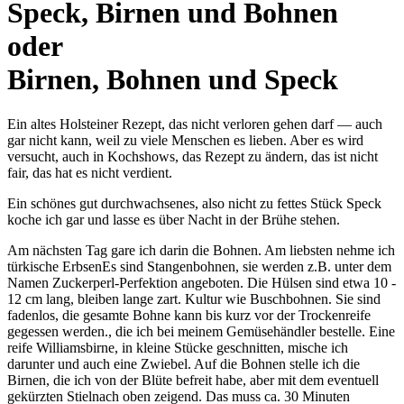
Speck, Birnen und Bohnen
oder
Birnen, Bohnen und Speck
Ein altes Holsteiner Rezept, das nicht verloren gehen darf — auch
gar nicht kann, weil zu viele Menschen es lieben. Aber es wird
versucht, auch in Kochshows, das Rezept zu ändern, das ist nicht
fair, das hat es nicht verdient.
Ein schönes gut durchwachsenes, also nicht zu fettes Stück Speck
koche ich gar und lasse es über Nacht in der Brühe stehen.
Am nächsten Tag gare ich darin die Bohnen. Am liebsten nehme ich
türkische Erbsen
Es sind Stangenbohnen, sie werden z.B. unter dem
Namen Zuckerperl-Perfektion angeboten. Die Hülsen sind etwa 10 -
12 cm lang, bleiben lange zart. Kultur wie Buschbohnen. Sie sind
fadenlos, die gesamte Bohne kann bis kurz vor der Trockenreife
gegessen werden.
, die ich bei meinem Gemüsehändler bestelle. Eine
reife Williamsbirne, in kleine Stücke geschnitten, mische ich
darunter und auch eine Zwiebel. Auf die Bohnen stelle ich die
Birnen, die ich von der Blüte befreit habe, aber mit dem eventuell
gekürzten Stielnach oben zeigend. Das muss ca. 30 Minuten