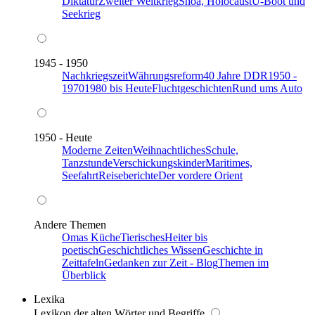
Diktatur
Zweiter Weltkrieg
Shoa, Holocaust
U-Boot und
Seekrieg
1945 - 1950
Nachkriegszeit
Währungsreform
40 Jahre DDR
1950 -
1970
1980 bis Heute
Fluchtgeschichten
Rund ums Auto
1950 - Heute
Moderne Zeiten
Weihnachtliches
Schule,
Tanzstunde
Verschickungskinder
Maritimes,
Seefahrt
Reiseberichte
Der vordere Orient
Andere Themen
Omas Küche
Tierisches
Heiter bis
poetisch
Geschichtliches Wissen
Geschichte in
Zeittafeln
Gedanken zur Zeit - Blog
Themen im
Überblick
Lexika
Lexikon der alten Wörter und Begriffe