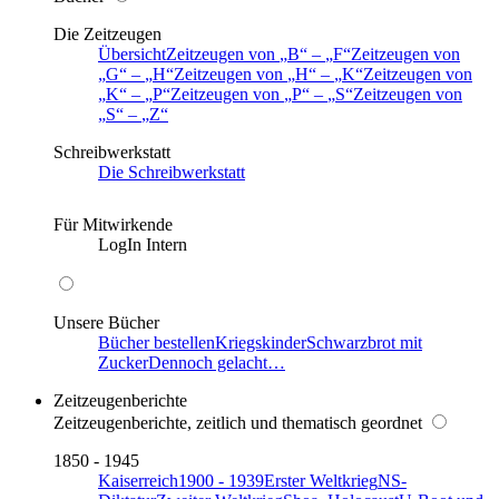
Die Zeitzeugen
Übersicht
Zeitzeugen von
B
–
F
Zeitzeugen von
G
–
H
Zeitzeugen von
H
–
K
Zeitzeugen von
K
–
P
Zeitzeugen von
P
–
S
Zeitzeugen von
S
–
Z
Schreibwerkstatt
Die Schreibwerkstatt
Für Mitwirkende
LogIn Intern
Unsere Bücher
Bücher bestellen
Kriegskinder
Schwarzbrot mit
Zucker
Dennoch gelacht…
Zeitzeugenberichte
Zeitzeugenberichte, zeitlich und thematisch geordnet
1850 - 1945
Kaiserreich
1900 - 1939
Erster Weltkrieg
NS-