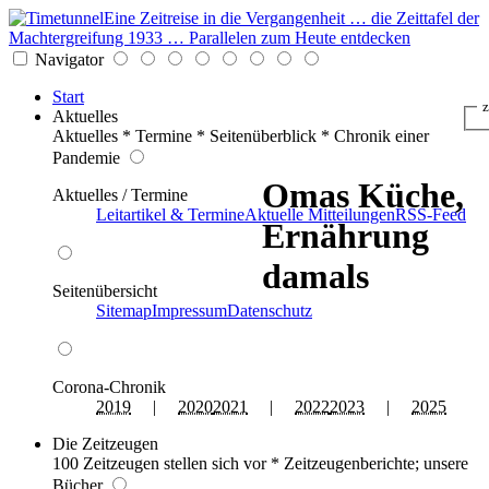
Eine Zeitreise in die Vergangenheit … die Zeittafel der
Machtergreifung 1933 … Parallelen zum Heute entdecken
Navigator
Start
z
Aktuelles
Aktuelles * Termine * Seitenüberblick * Chronik einer
Pandemie
Omas Küche,
Aktuelles / Termine
Leitartikel & Termine
Aktuelle Mitteilungen
RSS-Feed
Ernährung
damals
Seitenübersicht
Sitemap
Impressum
Datenschutz
Corona-Chronik
2019
|
2020
2021
|
2022
2023
|
2025
Die Zeitzeugen
100 Zeitzeugen stellen sich vor * Zeitzeugenberichte; unsere
Bücher