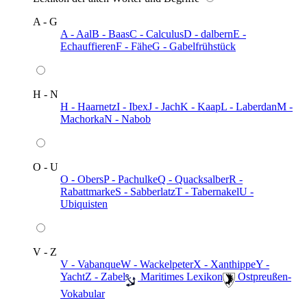
A - G
A - Aal
B - Baas
C - Calculus
D - dalbern
E -
Echauffieren
F - Fähe
G - Gabelfrühstück
H - N
H - Haarnetz
I - Ibex
J - Jach
K - Kaap
L - Laberdan
M -
Machorka
N - Nabob
O - U
O - Obers
P - Pachulke
Q - Quacksalber
R -
Rabattmarke
S - Sabberlatz
T - Tabernakel
U -
Ubiquisten
V - Z
V - Vabanque
W - Wackelpeter
X - Xanthippe
Y -
Yacht
Z - Zabel
️ Maritimes Lexikon
️ Ostpreußen-
Vokabular