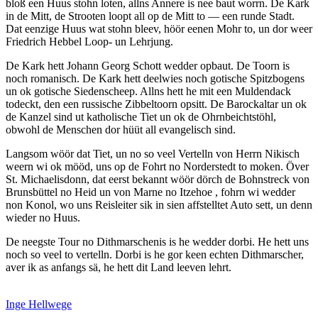
bloß een Huus stohn loten, allns Annere is nee baut worrn. De Kark
in de Mitt, de Strooten loopt all op de Mitt to — een runde Stadt.
Dat eenzige Huus wat stohn bleev, höör eenen Mohr to, un dor weer
Friedrich Hebbel Loop- un Lehrjung.
De Kark hett Johann Georg Schott wedder opbaut. De Toorn is
noch romanisch. De Kark hett deelwies noch gotische Spitzbogens
un ok gotische Siedenscheep. Allns hett he mit een Muldendack
todeckt, den een russische Zibbeltoorn opsitt. De Barockaltar un ok
de Kanzel sind ut katholische Tiet un ok de Ohrnbeichtstöhl,
obwohl de Menschen dor hüüt all evangelisch sind.
Langsom wöör dat Tiet, un no so veel Vertelln von Herrn Nikisch
weern wi ok mööd, uns op de Fohrt no Norderstedt to moken. Över
St. Michaelisdonn, dat eerst bekannt wöör dörch de Bohnstreck von
Brunsbüttel no Heid un von Marne no Itzehoe , fohrn wi wedder
non Konol, wo uns Reisleiter sik in sien affstelltet Auto sett, un denn
wieder no Huus.
De neegste Tour no Dithmarschenis is he wedder dorbi. He hett uns
noch so veel to vertelln. Dorbi is he gor keen echten Dithmarscher,
aver ik as anfangs sä, he hett dit Land leeven lehrt.
Inge Hellwege