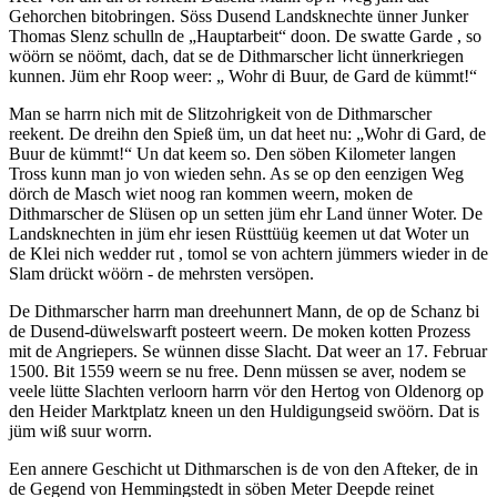
Gehorchen bitobringen. Söss Dusend Landsknechte ünner Junker
Thomas Slenz schulln de
Hauptarbeit
doon. De swatte Garde , so
wöörn se nöömt, dach, dat se de Dithmarscher licht ünnerkriegen
kunnen. Jüm ehr Roop weer:
Wohr di Buur, de Gard de kümmt!
Man se harrn nich mit de Slitzohrigkeit von de Dithmarscher
reekent. De dreihn den Spieß üm, un dat heet nu:
Wohr di Gard, de
Buur de kümmt!
Un dat keem so. Den söben Kilometer langen
Tross kunn man jo von wieden sehn. As se op den eenzigen Weg
dörch de Masch wiet noog ran kommen weern, moken de
Dithmarscher de Slüsen op un setten jüm ehr Land ünner Woter. De
Landsknechten in jüm ehr iesen Rüsttüüg keemen ut dat Woter un
de Klei nich wedder rut , tomol se von achtern jümmers wieder in de
Slam drückt wöörn - de mehrsten versöpen.
De Dithmarscher harrn man dreehunnert Mann, de op de Schanz bi
de Dusend-düwelswarft posteert weern. De moken kotten Prozess
mit de Angriepers. Se wünnen disse Slacht. Dat weer an 17. Februar
1500. Bit 1559 weern se nu free. Denn müssen se aver, nodem se
veele lütte Slachten verloorn harrn vör den Hertog von Oldenorg op
den Heider Marktplatz kneen un den Huldigungseid swöörn. Dat is
jüm wiß suur worrn.
Een annere Geschicht ut Dithmarschen is de von den Afteker, de in
de Gegend von Hemmingstedt in söben Meter Deepde reinet