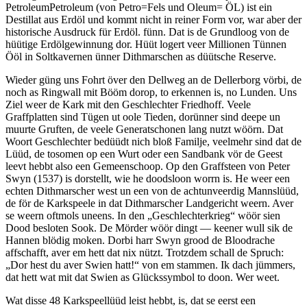
Petroleum
Petroleum (von Petro=Fels und Oleum= ÖL) ist ein
Destillat aus Erdöl und kommt nicht in reiner Form vor, war aber der
historische Ausdruck für Erdöl.
fünn. Dat is de Grundloog von de
hüütige Erdölgewinnung dor. Hüüt logert veer Millionen Tünnen
Ööl in Soltkavernen ünner Dithmarschen as düütsche Reserve.
Wieder güng uns Fohrt över den Dellweg an de Dellerborg vörbi, de
noch as Ringwall mit Bööm dorop, to erkennen is, no Lunden. Uns
Ziel weer de Kark mit den Geschlechter Friedhoff. Veele
Graffplatten sind Tügen ut oole Tieden, dorünner sind deepe un
muurte Gruften, de veele Generatschonen lang nutzt wöörn. Dat
Woort Geschlechter bedüüdt nich bloß Familje, veelmehr sind dat de
Lüüd, de tosomen op een Wurt oder een Sandbank vör de Geest
leevt hebbt also een Gemeenschoop. Op den Graffsteen von Peter
Swyn (1537) is dorstellt, wie he doodsloon worrn is. He weer een
echten Dithmarscher west un een von de achtunveerdig Mannslüüd,
de för de Karkspeele in dat Dithmarscher Landgericht weern. Aver
se weern oftmols uneens. In den
Geschlechterkrieg
wöör sien
Dood besloten Sook. De Mörder wöör dingt — keener wull sik de
Hannen blödig moken. Dorbi harr Swyn grood de Bloodrache
affschafft, aver em hett dat nix nützt. Trotzdem schall de Spruch:
Dor hest du aver Swien hatt!
von em stammen. Ik dach jümmers,
dat hett wat mit dat Swien as Glückssymbol to doon. Wer weet.
Wat disse 48 Karkspeellüüd leist hebbt, is, dat se eerst een