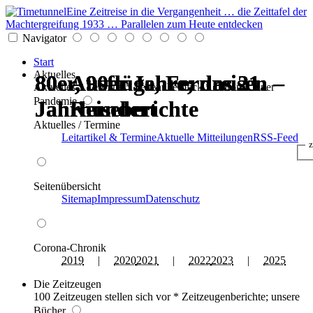
Eine Zeitreise in die Vergangenheit … die Zeittafel der
Machtergreifung 1933 … Parallelen zum Heute entdecken
Navigator
Start
Aktuelles
80er, 90er Jahre; das 21.
80er, 90er Jahre; das 21.
80er, 90er Jahre; das 21.
80er, 90er Jahre; das 21.
Ausflüge, Fernreisen –
Ausflüge, Fernreisen –
Aktuelles * Termine * Seitenüberblick * Chronik einer
Pandemie
Jahrhundert
Jahrhundert
Jahrhundert
Jahrhundert
Reiseberichte
Reiseberichte
Aktuelles / Termine
Leitartikel & Termine
Aktuelle Mitteilungen
RSS-Feed
z
Seitenübersicht
Sitemap
Impressum
Datenschutz
Corona-Chronik
2019
|
2020
2021
|
2022
2023
|
2025
Die Zeitzeugen
100 Zeitzeugen stellen sich vor * Zeitzeugenberichte; unsere
Bücher