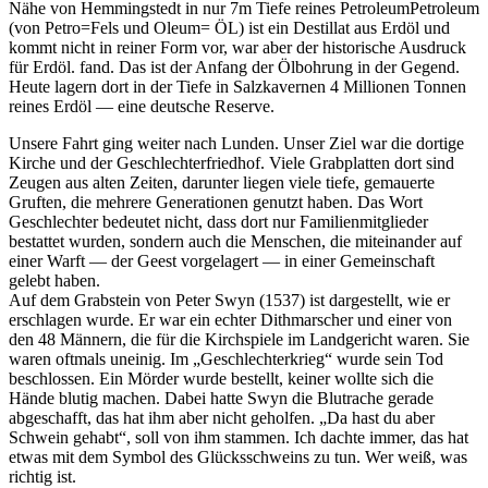
Nähe von Hemmingstedt in nur 7m Tiefe reines
Petroleum
Petroleum
(von Petro=Fels und Oleum= ÖL) ist ein Destillat aus Erdöl und
kommt nicht in reiner Form vor, war aber der historische Ausdruck
für Erdöl.
fand. Das ist der Anfang der Ölbohrung in der Gegend.
Heute lagern dort in der Tiefe in Salzkavernen 4 Millionen Tonnen
reines Erdöl — eine deutsche Reserve.
Unsere Fahrt ging weiter nach Lunden. Unser Ziel war die dortige
Kirche und der Geschlechterfriedhof. Viele Grabplatten dort sind
Zeugen aus alten Zeiten, darunter liegen viele tiefe, gemauerte
Gruften, die mehrere Generationen genutzt haben. Das Wort
Geschlechter bedeutet nicht, dass dort nur Familienmitglieder
bestattet wurden, sondern auch die Menschen, die miteinander auf
einer Warft — der Geest vorgelagert — in einer Gemeinschaft
gelebt haben.
Auf dem Grabstein von Peter Swyn (1537) ist dargestellt, wie er
erschlagen wurde. Er war ein echter Dithmarscher und einer von
den 48 Männern, die für die Kirchspiele im Landgericht waren. Sie
waren oftmals uneinig. Im
Geschlechterkrieg
wurde sein Tod
beschlossen. Ein Mörder wurde bestellt, keiner wollte sich die
Hände blutig machen. Dabei hatte Swyn die Blutrache gerade
abgeschafft, das hat ihm aber nicht geholfen.
Da hast du aber
Schwein gehabt
, soll von ihm stammen. Ich dachte immer, das hat
etwas mit dem Symbol des Glücksschweins zu tun. Wer weiß, was
richtig ist.