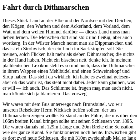
Fahrt durch Dithmarschen
Dieses Stück Land an der Elbe und der Nordsee mit den Deichen,
den Kögen, den Warften und dem Ackerland, dem Vorland, dem
Watt und dem weiten Himmel darüber — dieses Land muss man
lieben lernen. Die Menschen dort sind stolz und fleißig, aber auch
wortkarg. In der Wilster Marsch nennt man sie Dippmarscher, und
das ist ein Strohwisch, der ein Loch im Sack stopfen soll. Sie
meinen, solch Flicken hält mehr als sieben Dithmarscher, die nichts
in der Hand haben. Nicht ein bisschen nett, denke ich. In meinem
plattdeutschen Lexikon steht es so und auch, dass die Dithmarscher
in ihrem Wappen einen Mehlbüdel und einen Schweinekopf und
Sirup haben. Das steht da wirklich, ich habe es zweimal gelesen-
aber ob das wahr ist, das steht nicht dabei. Jeder kann glauben, was
er will — ich auch. Das Schlimme ist, fragen mag man auch nicht,
man könnte sich ja blamieren. Das vorweg.
Wir waren mit dem Bus unterwegs nach Brunsbüttel, wo wir
unseren Reiseleiter Herrn Nickisch treffen sollten, der uns
Dithmarschen zeigen wollte. Er stand an der Fähre, die uns über den
166m breiten Kanal bringen sollte mit seinen Schleusen von 1895.
Die waren damals mit 129m Länge und 20m Breite eine Sensation
wie der ganze Kanal. Sie funktionieren noch heute. Inzwischen gibt
es dort zwei neue Schleusen, die mit 310m zweieinhalb Mal so lang