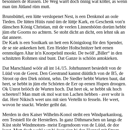
besonners de Russen. De Weg warrt doch önnig wat kötter, as wenn
man üm Jütland rüm mutt.
Brunsbüttel, een lütte verslopenet Nest, is een Denkmol an oole
Tieden. De lütten Hüüs rund üm de lüttje Kark, en Geschenk von'n
dänschen König Christian, mit de veelen Linnenbööm dorüm hebbt
jüm ehr Goorns no achtern. Se stoht dicht an dicht, een lehnt sik an
dat annere.
De Kark is een Soolkark un hett een Königsloog för den Spender,
de se nie ankeeken hett. Een Heider Holtschnitzer hett eenen
eenmoligen Altar in'n Knorpelstil mookt. De twölf
Biller
in den
schnitzten Rohmen sind bunt. Dat Ganze is schöön antokieken.
Dat Marschland wöör all int 14./15. Johrhunnert besiedelt von de
Lüüd von de Geest. Den Geestrand kannst düütlich von de B5, de
Stroot op den Diek nöömt, sehn. De Siedler hebbt Wurten baut, dat
heet, se hebbt in jüm ehr Schörten de Eer op eenen Hupen droogen.
Ok Unrot brööch de Wurten hoch. Dat heet ok, se hebbt sik hoch
scheeten!! Man mutt ok mol wat ton Lachen hebben - aver wohr is
dat. Herr Nikisch weet uns mit sien Vertelln to fesseln. He weet,
wovon he snackt. Wieder geiht dat.
Merden in den Kaiser Wilhelm-Konol steiht een Windparkanloog,
een Teststell för de Herstellers. In ganz Dithmarschen un langs de
Küst stoht Windmotorn- meist Eegendoom von de Lüüd, de dor