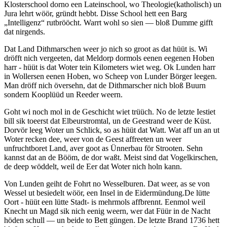
Klosterschool dorno een Lateinschool, wo Theologie(katholisch) un
Jura lehrt wöör, gründt hebbt. Disse School hett een Barg
Intelligenz
rutbrööcht. Warrt wohl so sien — bloß Dumme gifft
dat nirgends.
Dat Land Dithmarschen weer jo nich so groot as dat hüüt is. Wi
dröfft nich vergeeten, dat Meldorp dormols eenen eegenen Hoben
harr - hüüt is dat Woter tein Kilometers wiet weg. Ok Lunden harr
in Wollersen eenen Hoben, wo Scheep von Lunder Börger leegen.
Man dröff nich översehn, dat de Dithmarscher nich bloß Buurn
sondern Kooplüüd un Reeder weern.
Goht wi noch mol in de Geschicht wiet trüüch. No de letzte Iestiet
bill sik toeerst dat Elbeurstromtal, un de Geestrand weer de Küst.
Dorvör leeg Woter un Schlick, so as hüüt dat Watt. Wat aff un an ut
Woter recken dee, weer von de Geest affreeten un weer
unfruchtboret Land, aver goot as Ünnerbau för Strooten. Sehn
kannst dat an de Bööm, de dor waßt. Meist sind dat Vogelkirschen,
de deep wöddelt, weil de Eer dat Woter nich holn kann.
Von Lunden geiht de Fohrt no Wesselburen. Dat weer, as se von
Wessel ut besiedelt wöör, een Insel in de Eidermündung.De lütte
Oort - hüüt een lütte Stadt- is mehrmols affbrennt. Eenmol weil
Knecht un Magd sik nich eenig weern, wer dat Füür in de Nacht
höden schull — un beide to Bett güngen. De letzte Brand 1736 hett