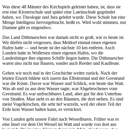
Was diese 48 Männer des Kirchspiels geleistet haben, ist, dass sie
erst eine Klosterschule und später eine Lateinschule gegründet
haben, wo Theologie und Jura gelehrt wurde. Diese Schule hat eine
Menge Intelligenz hervorgebracht, heißt es. Wird wohl stimmen, nur
Dumme gibt es nirgendwo.
Das Land Dithmarschen war damals nicht so groß, wie es heute ist.
Wir dürfen nicht vergessen, dass Meldorf einmal einen eigenen
Hafen hatte — und heute ist der nächste 10 km entfernt. Auch
Lunden hatte in Wollersen einen eigenen Hafen, wo die
Landesbürger ihre eigenen Schiffe liegen hatten. Die Dithmarscher
waren also nicht nur Bauern, sonder auch Reeder und Kaufleute.
Gehen wir noch mal in der Geschichte weiter zurück. Nach der
letzten Eiszeit bildete sich zuerst das Elbstromtal und der Geestrand
war die Küste. Davor war Wasser und Schlick, wie heute das Watt.
Was ab und zu aus dem Wasser ragte, war Abgebrochenes vom
Geestrand. Es war unfruchtbares Land, aber gut für den Unterbau
von Straßen. Man sieht es an den Bäumen, die dort stehen. Es sind
meist Vogelkirschen, die sehr tief wurzeln, weil der obere Teil der
Erde kein Wasser halten kann, es versickert.
Von Lunden geht unsere Fahrt nach Wesselburen. Früher war es
eine Insel vor dem Ort Wessel im Watt und wurde von dort aus