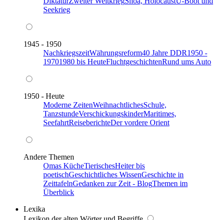
Diktatur
Zweiter Weltkrieg
Shoa, Holocaust
U-Boot und
Seekrieg
1945 - 1950
Nachkriegszeit
Währungsreform
40 Jahre DDR
1950 -
1970
1980 bis Heute
Fluchtgeschichten
Rund ums Auto
1950 - Heute
Moderne Zeiten
Weihnachtliches
Schule,
Tanzstunde
Verschickungskinder
Maritimes,
Seefahrt
Reiseberichte
Der vordere Orient
Andere Themen
Omas Küche
Tierisches
Heiter bis
poetisch
Geschichtliches Wissen
Geschichte in
Zeittafeln
Gedanken zur Zeit - Blog
Themen im
Überblick
Lexika
Lexikon der alten Wörter und Begriffe