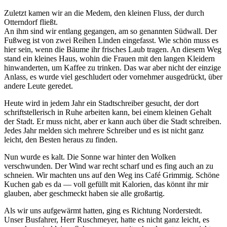
Zuletzt kamen wir an die Medem, den kleinen Fluss, der durch
Otterndorf fließt.
An ihm sind wir entlang gegangen, am so genannten Südwall. Der
Fußweg ist von zwei Reihen Linden eingefasst. Wie schön muss es
hier sein, wenn die Bäume ihr frisches Laub tragen. An diesem Weg
stand ein kleines Haus, wohin die Frauen mit den langen Kleidern
hinwanderten, um Kaffee zu trinken. Das war aber nicht der einzige
Anlass, es wurde viel geschludert oder vornehmer ausgedrückt, über
andere Leute geredet.
Heute wird in jedem Jahr ein Stadtschreiber gesucht, der dort
schriftstellerisch in Ruhe arbeiten kann, bei einem kleinen Gehalt
der Stadt. Er muss nicht, aber er kann auch über die Stadt schreiben.
Jedes Jahr melden sich mehrere Schreiber und es ist nicht ganz
leicht, den Besten heraus zu finden.
Nun wurde es kalt. Die Sonne war hinter den Wolken
verschwunden. Der Wind war recht scharf und es fing auch an zu
schneien. Wir machten uns auf den Weg ins Café Grimmig. Schöne
Kuchen gab es da — voll gefüllt mit Kalorien, das könnt ihr mir
glauben, aber geschmeckt haben sie alle großartig.
Als wir uns aufgewärmt hatten, ging es Richtung Norderstedt.
Unser Busfahrer, Herr Ruschmeyer, hatte es nicht ganz leicht, es