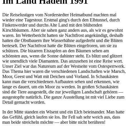
Im Land Hadeln 1991
Die Reiselustigen vom Norderstedter Heimatbund machten mal
wieder eine Tagestour. Erstmal ging's durch den Elbtunnel, durch
Finkenwerder und durchs Alte Land mit den blühenden
Kirschbäumen. Aber sie sahen ganz anders aus, als wir es gewohnt
waren. Im Wetterbericht hatten sie Nachtfrost angekündigt, deshalb
hatten die Obstbauern ihre Wasserhähne aufgedreht und die Blüten
berieselt. Der Nachtfrost hatte die Blüten eingefroren, um sie zu
schützen. Die bizarren Eiszapfen an den Bäumen sehen am
schönsten aus, wenn die Sonne dahinter steht. Es blitzt und glitzert
wie unendlich viele Diamanten. Das anzusehen ist eine Reise wert.
Unser Ziel war das Natureum auf der Westseite vom Ostesperrwerk.
Das Thema hier waren die verschiedenen Landschaften wie Marsch,
Moor, Geest und Watt mit Deichen und Vorland. In Schaukästen
kann man die verschiedenen Aufbauten sehen und erkennen, wie
lange es dauert, um ein Moor zu werden. In großen Schaukästen
sind die Tiere ausgestellt, die zur jeweiligen Landschaft gehören —
ausgestopfte natürlich. Die ganze Ausstellung ist mit viel Liebe zum
Detail gemacht worden.
In der Mitte standen ein Wisent und ein Elch beieinander. Man hatte
das Gefühl, gleich laufen sie los. Ihr Fell sah sehr weich aus, dass
man beide streicheln möchte — aber bitte nicht berühren!