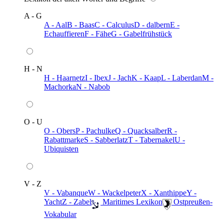
A - G
A - Aal
B - Baas
C - Calculus
D - dalbern
E -
Echauffieren
F - Fähe
G - Gabelfrühstück
H - N
H - Haarnetz
I - Ibex
J - Jach
K - Kaap
L - Laberdan
M -
Machorka
N - Nabob
O - U
O - Obers
P - Pachulke
Q - Quacksalber
R -
Rabattmarke
S - Sabberlatz
T - Tabernakel
U -
Ubiquisten
V - Z
V - Vabanque
W - Wackelpeter
X - Xanthippe
Y -
Yacht
Z - Zabel
️ Maritimes Lexikon
️ Ostpreußen-
Vokabular