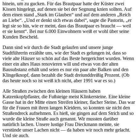
hinein, um zu gucken. Für das Brautpaar hatte der Küster zwei
Kissen hingelegt, auf denen sie bei der Segnung knien sollten. Auf
dem einen stand
Stark im Glauben
und auf dem anderen
Reich
an Liebe
.
Und er denkt sich etwas dabei
, sagte die Pastorin,
er
legt sie so hin, wie er meint, dass das Brautpaar es braucht — weil
er sie kennt
. Bei nur 6.000 Einwohnern weiß er wohl über seine
Kunden Bescheid.
Dann sind wir durch die Stadt gelaufen und unsere junge
Stadtführerin erzählte uns, wie der Stadt es gelungen ist, dass so
viele alte Häuser so schön auf das Beste hergerichtet wurden. Wenn
einer ein altes Haus renovieren will und etwas von der alten
Bausubstanz erhält und seien es nur ein paar alte Balken und den
Klingelknopf, dann bezahlt die Stadt dreiunddreißig Prozent. (Ob
das heute noch so ist weiß ich nicht, aber 1991 war es so.)
Alle Straßen zwischen den kleinen Häusern haben
Katzenkopfpflaster, die Fußsteige meist Klinkersteine. Eine kleine
Gasse hat in der Mitte einen Streifen kleiner, flacher Steine. Das war
für die Frauen mit ihren langen Kleidern, so konnten sie nicht den
Straßendreck aufnehmen. Es hieß, sie gingen auf dem Strich und so
wurde die kleine Straße auch genannt. Wir mussten darüber
natürlich lachen. Unsere lustige Frau Dieckmann meinte, sie
verstünde unser Lachen nicht — da haben wir noch mehr gelacht.
Und sie auch.