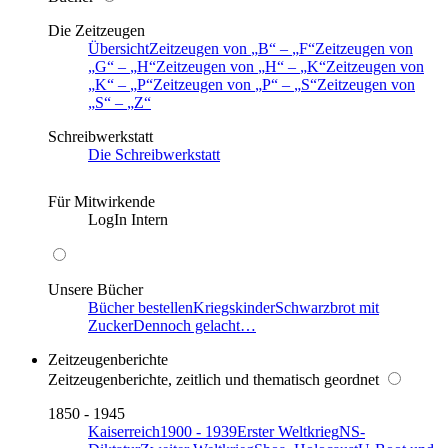
Die Zeitzeugen
Übersicht
Zeitzeugen von
B
–
F
Zeitzeugen von
G
–
H
Zeitzeugen von
H
–
K
Zeitzeugen von
K
–
P
Zeitzeugen von
P
–
S
Zeitzeugen von
S
–
Z
Schreibwerkstatt
Die Schreibwerkstatt
Für Mitwirkende
LogIn Intern
Unsere Bücher
Bücher bestellen
Kriegskinder
Schwarzbrot mit
Zucker
Dennoch gelacht…
Zeitzeugenberichte
Zeitzeugenberichte, zeitlich und thematisch geordnet
1850 - 1945
Kaiserreich
1900 - 1939
Erster Weltkrieg
NS-