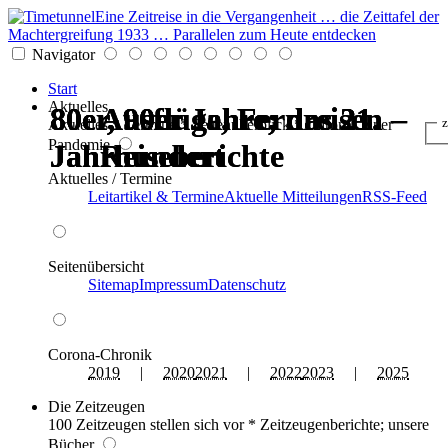
Eine Zeitreise in die Vergangenheit … die Zeittafel der
Machtergreifung 1933 … Parallelen zum Heute entdecken
Navigator
Start
Aktuelles
80er, 90er Jahre; das 21.
80er, 90er Jahre; das 21.
80er, 90er Jahre; das 21.
80er, 90er Jahre; das 21.
Ausflüge, Fernreisen –
Ausflüge, Fernreisen –
z
Aktuelles * Termine * Seitenüberblick * Chronik einer
Pandemie
Jahrhundert
Jahrhundert
Jahrhundert
Jahrhundert
Reiseberichte
Reiseberichte
Aktuelles / Termine
Leitartikel & Termine
Aktuelle Mitteilungen
RSS-Feed
Seitenübersicht
Sitemap
Impressum
Datenschutz
Corona-Chronik
2019
|
2020
2021
|
2022
2023
|
2025
Die Zeitzeugen
100 Zeitzeugen stellen sich vor * Zeitzeugenberichte; unsere
Bücher