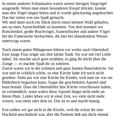
In einem anderen Schaukasten waren unsere hiesigen Singvögel
ausgestellt. Wenn man einen besonderen Knopf drückte, konnte
man den Vogel singen hören und er wurde gleichzeitig angeleuchtet.
Das hat vielen von uns Spaß gemacht.
Wir sind dann noch ein Stück durch einen kleinen Wald gelaufen,
um zu einer Aussichtshütte zu kommen. Von dort konnten wir
Rotschenkel, große Brachvögel, Austernfischer und andere Vögel
bei der Futtersuche beobachten, die hier bei ablaufendem Wasser
unterwegs waren.
Nach einem guten Mittagessen fuhren wir weiter nach Otterndorf.
Eine junge Frau zeigte uns ihre kleine Stadt. Sie war mit viel Liebe
dabei. Sie mochte auch gern erzählen, es ging ihr leicht über die
Zunge — es machte Spaß ihr zu zuhören.
Zuerst waren wir in der schönen und ganz bunten Bauernkirche. Sie
war und ist wirklich schön, so eine Kirche hatte ich noch nicht
gesehen. Sieht aus wie eine Kirche für Kinder, weil man sie wie ein
Bilderbuch begucken kann. Sogar die geschnitzten Apostel sind
bunt bemalt. Dass die Otterndörfer ihre Kirche verschlossen halten,
ist verständlich. sonst wären diese Apostel längst nicht mehr an
ihrem Platz. Leider leben wir in einer Zeit, wo viele nicht mehr
wissen, was mein oder dein ist. Das ist so und macht traurig.
Erst sollten wir gar nicht in die Kirche, weil die schon für eine
Hochzeit geschmückt war, aber die Pastorin ließ uns doch einmal