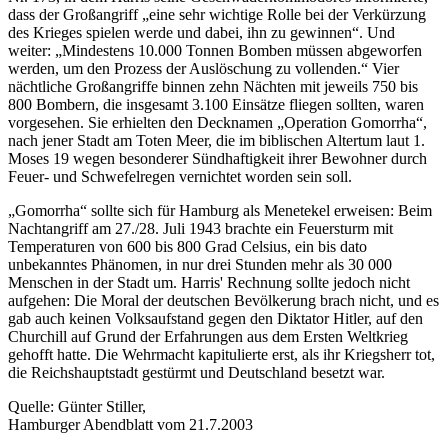
dass der Großangriff
eine sehr wichtige Rolle bei der Verkürzung
des Krieges spielen werde und dabei, ihn zu gewinnen
. Und
weiter:
Mindestens 10.000 Tonnen Bomben müssen abgeworfen
werden, um den Prozess der Auslöschung zu vollenden.
Vier
nächtliche Großangriffe binnen zehn Nächten mit jeweils 750 bis
800 Bombern, die insgesamt 3.100 Einsätze fliegen sollten, waren
vorgesehen. Sie erhielten den Decknamen
Operation Gomorrha
,
nach jener Stadt am Toten Meer, die im biblischen Altertum laut 1.
Moses 19 wegen besonderer Sündhaftigkeit ihrer Bewohner durch
Feuer- und Schwefelregen vernichtet worden sein soll.
Gomorrha
sollte sich für Hamburg als Menetekel erweisen: Beim
Nachtangriff am 27./28. Juli 1943 brachte ein Feuersturm mit
Temperaturen von 600 bis 800 Grad Celsius, ein bis dato
unbekanntes Phänomen, in nur drei Stunden mehr als 30 000
Menschen in der Stadt um. Harris' Rechnung sollte jedoch nicht
aufgehen: Die Moral der deutschen Bevölkerung brach nicht, und es
gab auch keinen Volksaufstand gegen den Diktator Hitler, auf den
Churchill auf Grund der Erfahrungen aus dem Ersten Weltkrieg
gehofft hatte. Die Wehrmacht kapitulierte erst, als ihr Kriegsherr tot,
die Reichshauptstadt gestürmt und Deutschland besetzt war.
Quelle: Günter Stiller,
Hamburger Abendblatt vom 21.7.2003