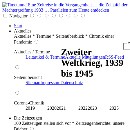
Eine Zeitreise in die Vergangenheit … die Zeittafel der
Machtergreifung 1933 … Parallelen zum Heute entdecken
Navigator
Start
Aktuelles
Aktuelles * Termine * Seitenüberblick * Chronik einer
Pandemie
z
Zweiter
Aktuelles / Termine
Leitartikel & Termine
Aktuelle Mitteilungen
RSS-Feed
Weltkrieg, 1939
bis 1945
Seitenübersicht
Sitemap
Impressum
Datenschutz
Corona-Chronik
2019
|
2020
2021
|
2022
2023
|
2025
Die Zeitzeugen
100 Zeitzeugen stellen sich vor * Zeitzeugenberichte; unsere
Bücher