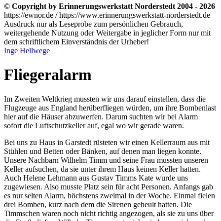
© Copyright by Erinnerungswerkstatt Norderstedt 2004 - 2026
https://ewnor.de / https://www.erinnerungswerkstatt-norderstedt.de
Ausdruck nur als Leseprobe zum persönlichen Gebrauch,
weitergehende Nutzung oder Weitergabe in jeglicher Form nur mit
dem schriftlichem Einverständnis der Urheber!
Inge Hellwege
Fliegeralarm
Im Zweiten Weltkrieg mussten wir uns darauf einstellen, dass die
Flugzeuge aus England herüberfliegen würden, um ihre Bombenlast
hier auf die Häuser abzuwerfen. Darum suchten wir bei Alarm
sofort die Luftschutzkeller auf, egal wo wir gerade waren.
Bei uns zu Haus in Garstedt rüsteten wir einen Kellerraum aus mit
Stühlen und Betten oder Bänken, auf denen man liegen konnte.
Unsere Nachbarn Wilhelm Timm und seine Frau mussten unseren
Keller aufsuchen, da sie unter ihrem Haus keinen Keller hatten.
Auch Helene Lehmann aus Gustav Timms Kate wurde uns
zugewiesen. Also musste Platz sein für acht Personen. Anfangs gab
es nur selten Alarm, höchstens zweimal in der Woche. Einmal fielen
drei Bomben, kurz nach dem die Sirenen geheult hatten. Die
Timmschen waren noch nicht richtig angezogen, als sie zu uns über