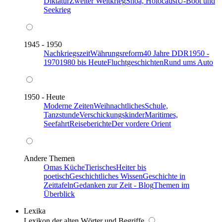
Diktatur
Zweiter Weltkrieg
Shoa, Holocaust
U-Boot und
Seekrieg
1945 - 1950
Nachkriegszeit
Währungsreform
40 Jahre DDR
1950 -
1970
1980 bis Heute
Fluchtgeschichten
Rund ums Auto
1950 - Heute
Moderne Zeiten
Weihnachtliches
Schule,
Tanzstunde
Verschickungskinder
Maritimes,
Seefahrt
Reiseberichte
Der vordere Orient
Andere Themen
Omas Küche
Tierisches
Heiter bis
poetisch
Geschichtliches Wissen
Geschichte in
Zeittafeln
Gedanken zur Zeit - Blog
Themen im
Überblick
Lexika
Lexikon der alten Wörter und Begriffe