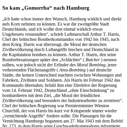
So kam
Gomorrha
nach Hamburg
Ich hatte schon immer den Wunsch, Hamburg wirklich und direkt
aufs Korn nehmen zu können. Es war die zweitgrößte Stadt
Deutschlands, und ich wollte dort einmal wirklich etwas
Ungeheures veranstalten
, schrieb Luftmarschall Arthur T. Harris,
Chef des britischen Bomberkommandos von 1942 bis 1945, nach
dem Krieg. Harris war überzeugt, die Moral der deutschen
Zivilbevölkerung durch Luftangriffe brechen und Deutschland in
die Kapitulation bomben zu können. Arthur T. Harris, den seine
Bomberbesatzungen später den
Schlächter
(
Butcher
) nennen
sollten, war jedoch nicht der Erfinder des
Moral Bombing
, jener
verheerenden Flächenangriffe (
Area-Bombing
) auf deutsche
Städte, die keinen Unterschied machten zwischen Wohnungen und
Fabriken, Zivilisten und Soldaten. Als Harris im Februar 1942 das
Kommando übernahm, befahl ihm eine Direktive der Regierung
vom 14. Februar 1942, Deutschland
ohne Einschränkung
zu
bombardieren mit dem Ziel,
die Moral der feindlichen
Zivilbevölkerung und besonders der Industriearbeiter zu zerstören
.
Chef der britischen Regierung war Premierminister Winston
Churchill, der von Harris bis kurz vor Kriegsende immer wieder
vernichtende Angriffe
fordern sollte. Die Planungen für die
Vernichtung Hamburgs begannen am 27. Mai 1943 mit dem Befehl
Nr. 173, in dem Harris seine Geschwaderkommodores informierte,