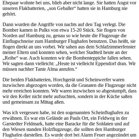
Ehepaar wohnte bei uns, blieb aber nicht lange. Sie hatten Angst vor
unseren Flakbatterien,
son Geballer
hatten sie in Hamburg nie
gehört.
Dann wurden die Angriffe von nachts auf den Tag verlegt. Die
Bomber kamen in Pulks von etwa 15-20 Stück. Sie flogen von
Norden auf Hamburg zu, genau so wie heute die Flugzeuge die
Einflugschneise zum Hamburger Flughafen benutzen. Das heißt, sie
flogen direkt an uns vorbei. Wir sahen aus dem Schlafzimmerfenster
meiner Eltern und konnten sehen, welcher Stadtteil heute an der
Reihe
war. Auch konnten wir die Bombenteppiche fallen sehen.
Wir sagten dann vielleicht:
Heute ist vielleicht Eppendorf dran. Wir
müssen nachher Tante Alma anrufen.
Die beiden Flakbatterien, Horchgerät und Scheinwerfer waren
inzwischen abgezogen worden, da die Granaten die Flugzeuge nicht
mehr erreichen konnten. Wir waren inzwischen so abgestumpft, dass
wir den Keller nicht mehr aufsuchten, sondern in der Küche saßen
und gemeinsam zu Mittag aßen.
Was ich vergessen habe, ist den sogenannten Scheinflughafen zu
erwähnen. Es war ein Gelände an Pauls Ort, ein Feldweg in der
Garstedter Feldmark, hatte eine Baracke für die Soldaten und auf
den Wiesen standen Holzflugzeuge, die sollten den Hamburger
Flughafen darstellen. Es wurde dort bei Alarm Feuer angezündet um