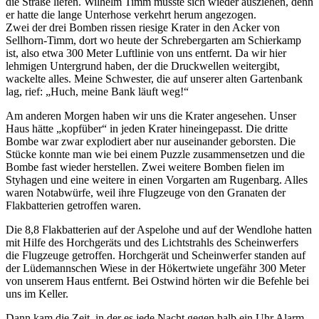
die Straße liefen. Wilhelm Timm musste sich wieder ausziehen, denn
er hatte die lange Unterhose verkehrt herum angezogen.
Zwei der drei Bomben rissen riesige Krater in den Acker von
Sellhorn-Timm, dort wo heute der Schrebergarten am Schierkamp
ist, also etwa 300 Meter Luftlinie von uns entfernt. Da wir hier
lehmigen Untergrund haben, der die Druckwellen weitergibt,
wackelte alles. Meine Schwester, die auf unserer alten Gartenbank
lag, rief:
Huch, meine Bank läuft weg!
Am anderen Morgen haben wir uns die Krater angesehen. Unser
Haus hätte
kopfüber
in jeden Krater hineingepasst. Die dritte
Bombe war zwar explodiert aber nur auseinander geborsten. Die
Stücke konnte man wie bei einem Puzzle zusammensetzen und die
Bombe fast wieder herstellen. Zwei weitere Bomben fielen im
Styhagen und eine weitere in einen Vorgarten am Rugenbarg. Alles
waren Notabwürfe, weil ihre Flugzeuge von den Granaten der
Flakbatterien getroffen waren.
Die 8,8 Flakbatterien auf der Aspelohe und auf der Wendlohe hatten
mit Hilfe des Horchgeräts und des Lichtstrahls des Scheinwerfers
die Flugzeuge getroffen. Horchgerät und Scheinwerfer standen auf
der Lüdemannschen Wiese in der Hökertwiete ungefähr 300 Meter
von unserem Haus entfernt. Bei Ostwind hörten wir die Befehle bei
uns im Keller.
Dann kam die Zeit, in der es jede Nacht gegen halb ein Uhr Alarm