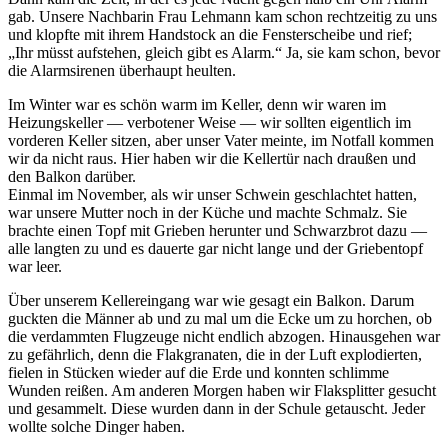
gab. Unsere Nachbarin Frau Lehmann kam schon rechtzeitig zu uns
und klopfte mit ihrem Handstock an die Fensterscheibe und rief;
Ihr müsst aufstehen, gleich gibt es Alarm.
Ja, sie kam schon, bevor
die Alarmsirenen überhaupt heulten.
Im Winter war es schön warm im Keller, denn wir waren im
Heizungskeller — verbotener Weise — wir sollten eigentlich im
vorderen Keller sitzen, aber unser Vater meinte, im Notfall kommen
wir da nicht raus. Hier haben wir die Kellertür nach draußen und
den Balkon darüber.
Einmal im November, als wir unser Schwein geschlachtet hatten,
war unsere Mutter noch in der Küche und machte Schmalz. Sie
brachte einen Topf mit Grieben herunter und Schwarzbrot dazu —
alle langten zu und es dauerte gar nicht lange und der Griebentopf
war leer.
Über unserem Kellereingang war wie gesagt ein Balkon. Darum
guckten die Männer ab und zu mal um die Ecke um zu horchen, ob
die verdammten Flugzeuge nicht endlich abzogen. Hinausgehen war
zu gefährlich, denn die Flakgranaten, die in der Luft explodierten,
fielen in Stücken wieder auf die Erde und konnten schlimme
Wunden reißen. Am anderen Morgen haben wir Flaksplitter gesucht
und gesammelt. Diese wurden dann in der Schule getauscht. Jeder
wollte solche Dinger haben.