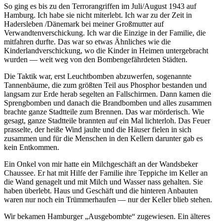
So ging es bis zu den Terrorangriffen im Juli/August 1943 auf
Hamburg. Ich habe sie nicht miterlebt. Ich war zu der Zeit in
Hadersleben /Dänemark bei meiner Großmutter auf
Verwandtenverschickung. Ich war die Einzige in der Familie, die
mitfahren durfte. Das war so etwas Ähnliches wie die
Kinderlandverschickung, wo die Kinder in Heimen untergebracht
wurden — weit weg von den Bombengefährdeten Städten.
Die Taktik war, erst Leuchtbomben abzuwerfen, sogenannte
Tannenbäume, die zum größten Teil aus Phosphor bestanden und
langsam zur Erde herab segelten an Fallschirmen. Dann kamen die
Sprengbomben und danach die Brandbomben und alles zusammen
brachte ganze Stadtteile zum Brennen. Das war mörderisch. Wie
gesagt, ganze Stadtteile brannten auf ein Mal lichterloh. Das Feuer
prasselte, der heiße Wind jaulte und die Häuser fielen in sich
zusammen und für die Menschen in den Kellern darunter gab es
kein Entkommen.
Ein Onkel von mir hatte ein Milchgeschäft an der Wandsbeker
Chaussee. Er hat mit Hilfe der Familie ihre Teppiche im Keller an
die Wand genagelt und mit Milch und Wasser nass gehalten. Sie
haben überlebt. Haus und Geschäft und die hinteren Anbauten
waren nur noch ein Trümmerhaufen — nur der Keller blieb stehen.
Wir bekamen Hamburger
Ausgebombte
zugewiesen. Ein älteres