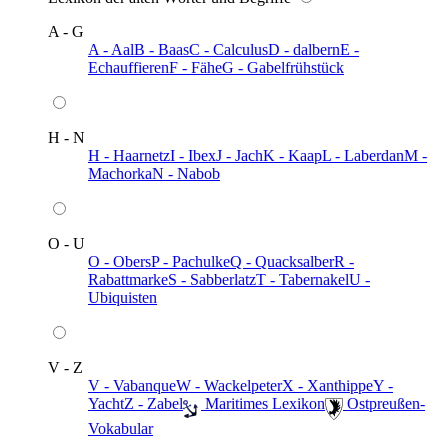
A - G
A - Aal
B - Baas
C - Calculus
D - dalbern
E -
Echauffieren
F - Fähe
G - Gabelfrühstück
H - N
H - Haarnetz
I - Ibex
J - Jach
K - Kaap
L - Laberdan
M -
Machorka
N - Nabob
O - U
O - Obers
P - Pachulke
Q - Quacksalber
R -
Rabattmarke
S - Sabberlatz
T - Tabernakel
U -
Ubiquisten
V - Z
V - Vabanque
W - Wackelpeter
X - Xanthippe
Y -
Yacht
Z - Zabel
️ Maritimes Lexikon
️ Ostpreußen-
Vokabular