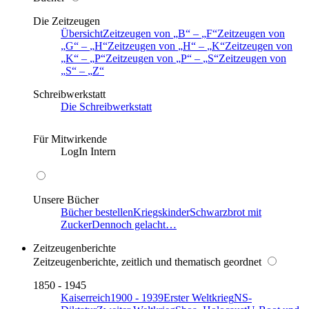
Die Zeitzeugen
Übersicht
Zeitzeugen von
B
–
F
Zeitzeugen von
G
–
H
Zeitzeugen von
H
–
K
Zeitzeugen von
K
–
P
Zeitzeugen von
P
–
S
Zeitzeugen von
S
–
Z
Schreibwerkstatt
Die Schreibwerkstatt
Für Mitwirkende
LogIn Intern
Unsere Bücher
Bücher bestellen
Kriegskinder
Schwarzbrot mit
Zucker
Dennoch gelacht…
Zeitzeugenberichte
Zeitzeugenberichte, zeitlich und thematisch geordnet
1850 - 1945
Kaiserreich
1900 - 1939
Erster Weltkrieg
NS-