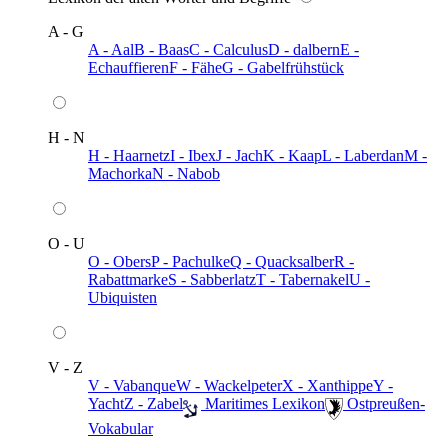
A - G
A - Aal
B - Baas
C - Calculus
D - dalbern
E -
Echauffieren
F - Fähe
G - Gabelfrühstück
H - N
H - Haarnetz
I - Ibex
J - Jach
K - Kaap
L - Laberdan
M -
Machorka
N - Nabob
O - U
O - Obers
P - Pachulke
Q - Quacksalber
R -
Rabattmarke
S - Sabberlatz
T - Tabernakel
U -
Ubiquisten
V - Z
V - Vabanque
W - Wackelpeter
X - Xanthippe
Y -
Yacht
Z - Zabel
️ Maritimes Lexikon
️ Ostpreußen-
Vokabular