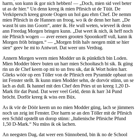
harrn, son kunn ik gor nich hebben! —
Doch, mien sid veel beter
ut as de hier.
Un denn kreeg ik mien Pfirsich ut de Tüüt. De
Verköpersch kreeg groote Oogen un hol gau ehrn Chef. De nemm
mien Pfirsich in de Hannen un froog, wo ik de denn her harr.
De
wasst bi uns inn Goorn
, anter ik. He wull weten, wieveel ik denn
ann Freedag Morgen bringen kunn.
Dat weet ik nich, ik heff noch
nie Pfirsich wogen — aver eenen grooten Spoonkorff vull, kann ik
Morgen fröh bringen.
—
Morgen fröh halv neegen mütt se hier
sien
geev he mi to Antwort. Dat weer uns Verdrag.
Annern Morgen weern mien Modder un ik pünktlich bin Loden.
Mien Modder bleev buten un harr mien Schooltasch bi sik. Ik güng
rin un de Chef keem op mi to un freu sik, dat ik Wort holen harr.
Glieks wöör op een Töller von de Pfirsich een Pyramide opbaut un
int Fenster stellt. Ik kunn mien Modder sehn, de dorvör stünn, un se
lach as dull. Ik hannel mit den Chef den Pries ut un kreeg 1,20 D-
Mark för dat Pund. Dat weer veel Geld, denn ik harr 34 Pund
bröcht. Dorför kreeg ik wiss een Büx.
As ik vör de Döör keem un no mien Modder güng, lach se jümmers
noch un zeig int Fenster. Dor harrn se an den Töller mit de Pfirsich
een Schild opstellt un dorop stünn:
Italienische Pfirsiche Pfund
1,50 D-Mark.
Nu müss ik ok lachen.
An neegsten Dag, dat weer een Sünnobend, bin ik no de School