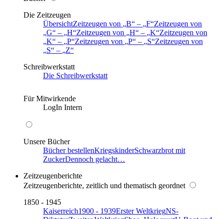
Die Zeitzeugen
Übersicht
Zeitzeugen von
B
–
F
Zeitzeugen von
G
–
H
Zeitzeugen von
H
–
K
Zeitzeugen von
K
–
P
Zeitzeugen von
P
–
S
Zeitzeugen von
S
–
Z
Schreibwerkstatt
Die Schreibwerkstatt
Für Mitwirkende
LogIn Intern
Unsere Bücher
Bücher bestellen
Kriegskinder
Schwarzbrot mit
Zucker
Dennoch gelacht…
Zeitzeugenberichte
Zeitzeugenberichte, zeitlich und thematisch geordnet
1850 - 1945
Kaiserreich
1900 - 1939
Erster Weltkrieg
NS-