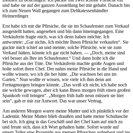
und habe sie auf der ganzen Ausstellung bei mir gehabt. Danach bin
ich zum Neuen Wall gegangen zum Delikatessenhändler
Heimerdinger.
Erst habe ich mir die Pfirsiche, die sie im Schaufenster zum Verkauf
ausgestellt hatten, angesehen und bin dann hineingegangen. Eine
Verkäuferin fragte mich, was ich denn haben möchte. Ich
antwortete:
Gar nichts. Ich möchte Ihnen Pfirsiche verkaufen
. Sie
guckte mich schief an und meinte, solche Pfirsiche, wie sie zum
Verkauf hätten, könnte ich gar nicht haben. —
Doch, meine sind
viel besser als Ihre im Schaufenster.
Und dann holte ich die
Pfirsiche aus der Tüte. Die Verkäuferin machte große Augen und
holte sofort ihren Chef. Der nahm meine Pfirsiche in die Hand und
wollte wissen, wo ich die her hätte.
Die wachsen bei uns im
Garten.
Nun wollte er wissen, wie viele ich ihm denn am
Freitagmorgen bringen könnte.
Das weiß ich nicht, ich habe noch
nie welche gewogen, aber ich kann Ihnen morgen früh einen großen
Spankorb voll bringen
.
Morgen früh halb neun müssen sie hier
sein
, gab er mir zur Antwort. Das war unser Vertrag.
Am anderen Morgen waren meine Mutter und ich pünktlich vor der
Ladentür. Meine Mutter blieb draußen und hatte meine Schultasche
bei sich. Ich ging in das Geschäft und der Chef kam auf mich zu
und freute sich, dass ich Wort gehalten hatte. Sofort wurde auf
einem Teller eine Pyramide aus meinen Pfirsichen aufgebaut und ins