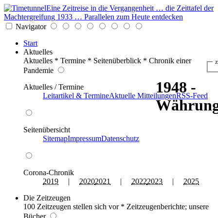
Eine Zeitreise in die Vergangenheit … die Zeittafel der
Machtergreifung 1933 … Parallelen zum Heute entdecken
Navigator
Start
Aktuelles
Aktuelles * Termine * Seitenüberblick * Chronik einer
z
Pandemie
1948 -
Aktuelles / Termine
Leitartikel & Termine
Aktuelle Mitteilungen
RSS-Feed
Währung
Seitenübersicht
Sitemap
Impressum
Datenschutz
Corona-Chronik
2019
|
2020
2021
|
2022
2023
|
2025
Die Zeitzeugen
100 Zeitzeugen stellen sich vor * Zeitzeugenberichte; unsere
Bücher