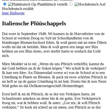
Op Plattdüütsch vertellt
Auf
Hochdeutsch erzählt
Inge Hellwege
Italiensche Plüüschappels
Dat weer in September 1948. Wi kunnen in de Harvstferien von de
School ut veertein Doog no Sylt int Schoollandheim von de
Hamborger Bismarckschool fohrn. Ik wull geern mit un mien Öllern
wulln mi dat ok betohln. Man ik wull geern een lange nee Büx
hebben un een Blus dorto, aver dorför harrn se eenfach dat Geld
nich.
Mien Modder sä to mi:
Wenn du uns Pfirsich verköffst, kannst du
dat Geld hebben un di de Soken köpen.
Wo schull ik de verköpen?
Ik harr een Idee. An Dünnersdad weern wi von de School ut to een
Utstellung in Platen un Blomen. Ik pack mi twee schööne Pfirsich in
un heff se op de ganze Utstellung bi mi hatt. Dorno bin ik non Neen
Wall gohn no dat Delikatessengeschäft Heimerdinger.
Eerst heff ik mi de Pfirsich, de se dor ton Verköpen harrn, int
Schaufenster ankeken un denn bin ik rin gohn. Een Verköpersch
froog mi, wat ik hebben wull. Ik anter:
Gor nix, ik will Pfirsich
verköpen.
Se keek mi scheef an un meen, son Pfirsich as se dor