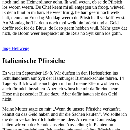
noch mol no Heimerdinger gohn. Ik wull weten, ob se de Pfirsich
los woorn weern. De Chef keem mi all entgegen un froog, wieveel
ik denn hüüt bi mi harr. He weer trurig, he harr geern noch welk
hatt, denn ann Freedag Meddag weern de Pfirsich all verköfft west.
An Mondag heff ik denn noch mol welk hin bröcht und at Geld
dorför reck för de Bluus, de ik so geern hebben wull. Mehr geev dat
nich, de Boom weer leerplückt un de Reis no Sylt kunn los gohn.
Inge Hellwege
Italienische Pfirsiche
Es war im September 1948. Wir durften in den Herbstferien ins
Schullandheim auf Sylt der Hamburger Bismarckschule fahren. 14
Tage Sylt! Ich wollte auch gern mit und meine Eltern wollten es
auch für mich bezahlen. Aber ich wünschte mir dafür eine neue
Hose mit passender Bluse dazu. Aber dafür hatten sie das Geld
nicht.
Meine Mutter sagte zu mir:
Wenn du unsere Pfirsiche verkaufst,
kannst du das Geld haben und dir die Sachen kaufen
. Wo sollte ich
die denn verkaufen? Ich hatte eine Idee. An einem Donnerstag
hatten wir von der Schule aus eine Ausstellung in Planten un
Blomen zu besichtigen. Ich packte mir zwei schöne Pfirsiche ein