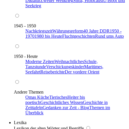
Diktatur
Zweiter Weltkrieg
Shoa, Holocaust
U-Boot und
Seekrieg
1945 - 1950
Nachkriegszeit
Währungsreform
40 Jahre DDR
1950 -
1970
1980 bis Heute
Fluchtgeschichten
Rund ums Auto
1950 - Heute
Moderne Zeiten
Weihnachtliches
Schule,
Tanzstunde
Verschickungskinder
Maritimes,
Seefahrt
Reiseberichte
Der vordere Orient
Andere Themen
Omas Küche
Tierisches
Heiter bis
poetisch
Geschichtliches Wissen
Geschichte in
Zeittafeln
Gedanken zur Zeit - Blog
Themen im
Überblick
Lexika
Lexikon der alten Wörter und Begriffe