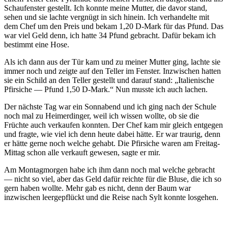
Schaufenster gestellt. Ich konnte meine Mutter, die davor stand,
sehen und sie lachte vergnügt in sich hinein. Ich verhandelte mit
dem Chef um den Preis und bekam 1,20 D-Mark für das Pfund. Das
war viel Geld denn, ich hatte 34 Pfund gebracht. Dafür bekam ich
bestimmt eine Hose.
Als ich dann aus der Tür kam und zu meiner Mutter ging, lachte sie
immer noch und zeigte auf den Teller im Fenster. Inzwischen hatten
sie ein Schild an den Teller gestellt und darauf stand:
Italienische
Pfirsiche — Pfund 1,50 D-Mark.
Nun musste ich auch lachen.
Der nächste Tag war ein Sonnabend und ich ging nach der Schule
noch mal zu Heimerdinger, weil ich wissen wollte, ob sie die
Früchte auch verkaufen konnten. Der Chef kam mir gleich entgegen
und fragte, wie viel ich denn heute dabei hätte. Er war traurig, denn
er hätte gerne noch welche gehabt. Die Pfirsiche waren am Freitag-
Mittag schon alle verkauft gewesen, sagte er mir.
Am Montagmorgen habe ich ihm dann noch mal welche gebracht
— nicht so viel, aber das Geld dafür reichte für die Bluse, die ich so
gern haben wollte. Mehr gab es nicht, denn der Baum war
inzwischen leergepflückt und die Reise nach Sylt konnte losgehen.