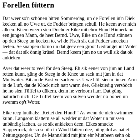
Forellen füttern
Dat weer so'n schönen hitten Sommerdag, un de Forellen in'n Diek
keeken all no Uwe ut, de Fudder bringen schull. He keem aver nich
alleen. Bi em weern sien Dochder Eike mit ehrn Hund Hinnerk un
een jungen Mann, de heet Bernd. Uwe, Eike un de Hund stünnen
op den Steeg un keeken to, wi de Fisch sik dat Fudder smecken
leeten. Se snappen dorno un dat geev een groot Gedrängel int Woter
— dat dat sik önnig krüsel. Bernd keem jüm no un wull sik dat ok
ankieken.
Aver dat weer to veel för den Steeg. Eh sik eener von jüm an Land
retten kunn, güng de Steeg in de Knee un sack mit jüm in dat
Muttwoter. Bit an de Bost versacken se. Uwe höll sien'n linken Arm
in de Luft, dat de Klock nich natt warrn dee. Gliektiedig versööch
he no sien Tüffel to dükern, denn he verloorn harr. Dat güng
natürlich nich. De Tüffel keem von sülven wedder no boben un
swemm op't Woter.
Eike reep luuthals:
Rettet den Hund!
As wenn de nich swimmen
kunn. Langsom klattern se all wedder ut dat Woter un müssen
unbändig lachen, as se sik ankieken deen. Eikes smucke
Slapperrock, de so schön in Wind flattern dee, hüng dol as nattet
Zeitungspopier. Un de Mannslüüd mit jüm ehr Muttbeen sehn ok