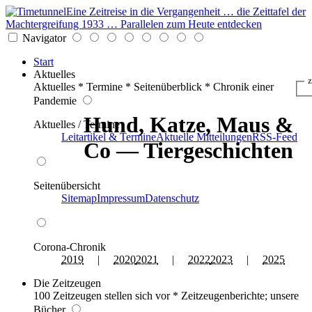
Eine Zeitreise in die Vergangenheit … die Zeittafel der
Machtergreifung 1933 … Parallelen zum Heute entdecken
Navigator
Start
Aktuelles
z
Aktuelles * Termine * Seitenüberblick * Chronik einer
Pandemie
Hund, Katze, Maus &
Aktuelles / Termine
Leitartikel & Termine
Aktuelle Mitteilungen
RSS-Feed
Co — Tiergeschichten
Seitenübersicht
Sitemap
Impressum
Datenschutz
Corona-Chronik
2019
|
2020
2021
|
2022
2023
|
2025
Die Zeitzeugen
100 Zeitzeugen stellen sich vor * Zeitzeugenberichte; unsere
Bücher