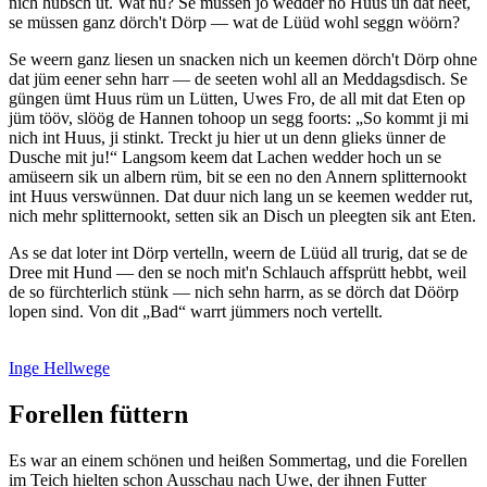
nich hübsch ut. Wat nu? Se müssen jo wedder no Huus un dat heet,
se müssen ganz dörch't Dörp — wat de Lüüd wohl seggn wöörn?
Se weern ganz liesen un snacken nich un keemen dörch't Dörp ohne
dat jüm eener sehn harr — de seeten wohl all an Meddagsdisch. Se
güngen ümt Huus rüm un Lütten, Uwes Fro, de all mit dat Eten op
jüm tööv, slöög de Hannen tohoop un segg foorts:
So kommt ji mi
nich int Huus, ji stinkt. Treckt ju hier ut un denn glieks ünner de
Dusche mit ju!
Langsom keem dat Lachen wedder hoch un se
amüseern sik un albern rüm, bit se een no den Annern splitternookt
int Huus verswünnen. Dat duur nich lang un se keemen wedder rut,
nich mehr splitternookt, setten sik an Disch un pleegten sik ant Eten.
As se dat loter int Dörp vertelln, weern de Lüüd all trurig, dat se de
Dree mit Hund — den se noch mit'n Schlauch affsprütt hebbt, weil
de so fürchterlich stünk — nich sehn harrn, as se dörch dat Döörp
lopen sind. Von dit
Bad
warrt jümmers noch vertellt.
Inge Hellwege
Forellen füttern
Es war an einem schönen und heißen Sommertag, und die Forellen
im Teich hielten schon Ausschau nach Uwe, der ihnen Futter