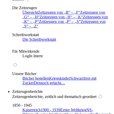
Die Zeitzeugen
Übersicht
Zeitzeugen von
B
–
F
Zeitzeugen von
G
–
H
Zeitzeugen von
H
–
K
Zeitzeugen von
K
–
P
Zeitzeugen von
P
–
S
Zeitzeugen von
S
–
Z
Schreibwerkstatt
Die Schreibwerkstatt
Für Mitwirkende
LogIn Intern
Unsere Bücher
Bücher bestellen
Kriegskinder
Schwarzbrot mit
Zucker
Dennoch gelacht…
Zeitzeugenberichte
Zeitzeugenberichte, zeitlich und thematisch geordnet
1850 - 1945
Kaiserreich
1900 - 1939
Erster Weltkrieg
NS-