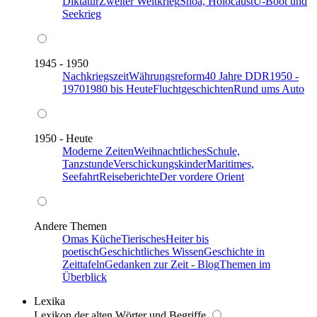
Diktatur
Zweiter Weltkrieg
Shoa, Holocaust
U-Boot und
Seekrieg
1945 - 1950
Nachkriegszeit
Währungsreform
40 Jahre DDR
1950 -
1970
1980 bis Heute
Fluchtgeschichten
Rund ums Auto
1950 - Heute
Moderne Zeiten
Weihnachtliches
Schule,
Tanzstunde
Verschickungskinder
Maritimes,
Seefahrt
Reiseberichte
Der vordere Orient
Andere Themen
Omas Küche
Tierisches
Heiter bis
poetisch
Geschichtliches Wissen
Geschichte in
Zeittafeln
Gedanken zur Zeit - Blog
Themen im
Überblick
Lexika
Lexikon der alten Wörter und Begriffe