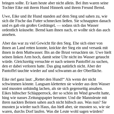
bringen sollte. Er kam heute aber nicht allein. Bei ihm waren seine
Tochter Eike mit ihrem Hund Hinnerk und ihrem Freund Bernd.
Uwe, Eike und ihr Hund standen auf dem Steg und sahen zu, wie
sich die Fische das Futter schmecken ließen. Sie schnappten danach
und es gab ein großes Gedrängel, — sodass sich das Wasser
ordentlich kräuselte. Bernd kam ihnen nach, er wollte sich das auch
ansehen.
Aber das war zu viel Gewicht für den Steg. Ehe sich einer von
ihnen an Land retten konnte, knickte der Steg ein und versank mit
ihnen in dem Muttwasser. Bis an die Brust versackten sie. Uwe hielt
seinen linken Arm hoch, damit seine Uhr nicht ins Wasser getaucht
würde. Gleichzeitig versuchte er nach seinem Pantoffel zu suchen,
den er dabei verloren hatte. Das ging natürlich nicht. Aber der
Pantoffel tauchte wieder auf und schwamm an der Oberfläche.
Eike rief ganz laut:
Rettet den Hund!
Als wenn der nicht
schwimmen könnte. Langsam kletterten sie wieder aus dem Wasser
und mussten unbändig lachen, als sie sich gegenseitig ansahen.
Eikes hübscher Schlapperrock, der so schön im Wind geweht hatte,
hing wie nasses Zeitungspapier herunter. Und die Mannsleute mit
ihren nackten Beinen sahen auch nicht hübsch aus. Was nun? Sie
mussten ja wieder nach Haus, das hieß aber, sie mussten so, wie sie
waren, durchs Dorf laufen. Was die Leute wohl sagen würden?