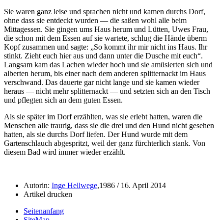
Sie waren ganz leise und sprachen nicht und kamen durchs Dorf,
ohne dass sie entdeckt wurden — die saßen wohl alle beim
Mittagessen. Sie gingen ums Haus herum und Lütten, Uwes Frau,
die schon mit dem Essen auf sie wartete, schlug die Hände überm
Kopf zusammen und sagte:
So kommt ihr mir nicht ins Haus. Ihr
stinkt. Zieht euch hier aus und dann unter die Dusche mit euch
.
Langsam kam das Lachen wieder hoch und sie amüsierten sich und
alberten herum, bis einer nach dem anderen splitternackt im Haus
verschwand. Das dauerte gar nicht lange und sie kamen wieder
heraus — nicht mehr splitternackt — und setzten sich an den Tisch
und pflegten sich an dem guten Essen.
Als sie später im Dorf erzählten, was sie erlebt hatten, waren die
Menschen alle traurig, dass sie die drei und den Hund nicht gesehen
hatten, als sie durchs Dorf liefen. Der Hund wurde mit dem
Gartenschlauch abgespritzt, weil der ganz fürchterlich stank. Von
diesem Bad wird immer wieder erzählt.
Autorin:
Inge Hellwege
,1986 / 16. April 2014
Artikel drucken
Seitenanfang
SiteMap