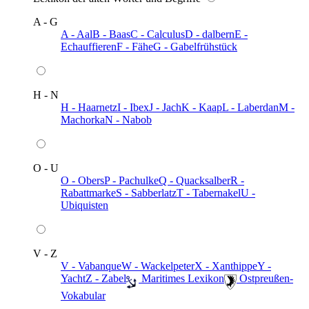
A - G
A - Aal
B - Baas
C - Calculus
D - dalbern
E -
Echauffieren
F - Fähe
G - Gabelfrühstück
H - N
H - Haarnetz
I - Ibex
J - Jach
K - Kaap
L - Laberdan
M -
Machorka
N - Nabob
O - U
O - Obers
P - Pachulke
Q - Quacksalber
R -
Rabattmarke
S - Sabberlatz
T - Tabernakel
U -
Ubiquisten
V - Z
V - Vabanque
W - Wackelpeter
X - Xanthippe
Y -
Yacht
Z - Zabel
️ Maritimes Lexikon
️ Ostpreußen-
Vokabular