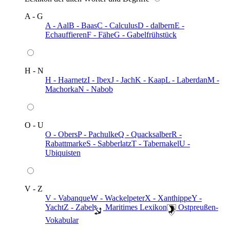
A - G
A - Aal
B - Baas
C - Calculus
D - dalbern
E -
Echauffieren
F - Fähe
G - Gabelfrühstück
H - N
H - Haarnetz
I - Ibex
J - Jach
K - Kaap
L - Laberdan
M -
Machorka
N - Nabob
O - U
O - Obers
P - Pachulke
Q - Quacksalber
R -
Rabattmarke
S - Sabberlatz
T - Tabernakel
U -
Ubiquisten
V - Z
V - Vabanque
W - Wackelpeter
X - Xanthippe
Y -
Yacht
Z - Zabel
️ Maritimes Lexikon
️ Ostpreußen-
Vokabular