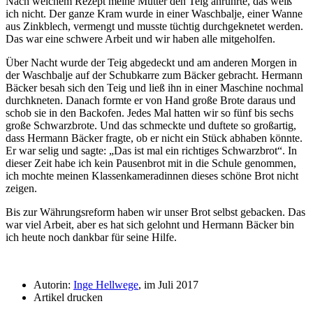
Nach welchem Rezept meine Mutter den Teig anrührte, das weiß
ich nicht. Der ganze Kram wurde in einer Waschbalje, einer Wanne
aus Zinkblech, vermengt und musste tüchtig durchgeknetet werden.
Das war eine schwere Arbeit und wir haben alle mitgeholfen.
Über Nacht wurde der Teig abgedeckt und am anderen Morgen in
der Waschbalje auf der Schubkarre zum Bäcker gebracht. Hermann
Bäcker besah sich den Teig und ließ ihn in einer Maschine nochmal
durchkneten. Danach formte er von Hand große Brote daraus und
schob sie in den Backofen. Jedes Mal hatten wir so fünf bis sechs
große Schwarzbrote. Und das schmeckte und duftete so großartig,
dass Hermann Bäcker fragte, ob er nicht ein Stück abhaben könnte.
Er war selig und sagte:
Das ist mal ein richtiges Schwarzbrot
. In
dieser Zeit habe ich kein Pausenbrot mit in die Schule genommen,
ich mochte meinen Klassenkameradinnen dieses schöne Brot nicht
zeigen.
Bis zur Währungsreform haben wir unser Brot selbst gebacken. Das
war viel Arbeit, aber es hat sich gelohnt und Hermann Bäcker bin
ich heute noch dankbar für seine Hilfe.
Autorin:
Inge Hellwege
, im Juli 2017
Artikel drucken