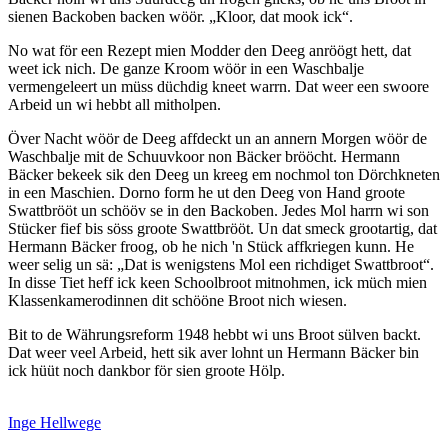
sienen Backoben backen wöör.
Kloor, dat mook ick
.
No wat för een Rezept mien Modder den Deeg anröögt hett, dat
weet ick nich. De ganze Kroom wöör in een Waschbalje
vermengeleert un müss düchdig kneet warrn. Dat weer een swoore
Arbeid un wi hebbt all mitholpen.
Över Nacht wöör de Deeg affdeckt un an annern Morgen wöör de
Waschbalje mit de Schuuvkoor non Bäcker brööcht. Hermann
Bäcker bekeek sik den Deeg un kreeg em nochmol ton Dörchkneten
in een Maschien. Dorno form he ut den Deeg von Hand groote
Swattbrööt un schööv se in den Backoben. Jedes Mol harrn wi son
Stücker fief bis söss groote Swattbrööt. Un dat smeck grootartig, dat
Hermann Bäcker froog, ob he nich 'n Stück affkriegen kunn. He
weer selig un sä:
Dat is wenigstens Mol een richdiget Swattbroot
.
In disse Tiet heff ick keen Schoolbroot mitnohmen, ick müch mien
Klassenkamerodinnen dit schööne Broot nich wiesen.
Bit to de Währungsreform 1948 hebbt wi uns Broot sülven backt.
Dat weer veel Arbeid, hett sik aver lohnt un Hermann Bäcker bin
ick hüüt noch dankbor för sien groote Hölp.
Inge Hellwege