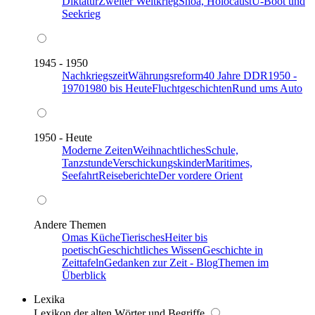
Diktatur
Zweiter Weltkrieg
Shoa, Holocaust
U-Boot und
Seekrieg
1945 - 1950
Nachkriegszeit
Währungsreform
40 Jahre DDR
1950 -
1970
1980 bis Heute
Fluchtgeschichten
Rund ums Auto
1950 - Heute
Moderne Zeiten
Weihnachtliches
Schule,
Tanzstunde
Verschickungskinder
Maritimes,
Seefahrt
Reiseberichte
Der vordere Orient
Andere Themen
Omas Küche
Tierisches
Heiter bis
poetisch
Geschichtliches Wissen
Geschichte in
Zeittafeln
Gedanken zur Zeit - Blog
Themen im
Überblick
Lexika
Lexikon der alten Wörter und Begriffe