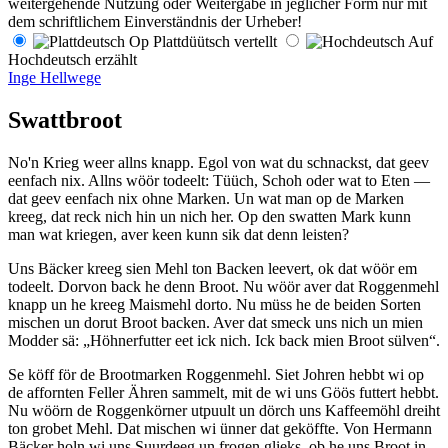
weitergehende Nutzung oder Weitergabe in jeglicher Form nur mit
dem schriftlichem Einverständnis der Urheber!
Op Plattdüütsch vertellt
Auf
Hochdeutsch erzählt
Inge Hellwege
Swattbroot
No'n Krieg weer allns knapp. Egol von wat du schnackst, dat geev
eenfach nix. Allns wöör todeelt: Tüüch, Schoh oder wat to Eten —
dat geev eenfach nix ohne Marken. Un wat man op de Marken
kreeg, dat reck nich hin un nich her. Op den swatten Mark kunn
man wat kriegen, aver keen kunn sik dat denn leisten?
Uns Bäcker kreeg sien Mehl ton Backen leevert, ok dat wöör em
todeelt. Dorvon back he denn Broot. Nu wöör aver dat Roggenmehl
knapp un he kreeg Maismehl dorto. Nu müss he de beiden Sorten
mischen un dorut Broot backen. Aver dat smeck uns nich un mien
Modder sä:
Höhnerfutter eet ick nich. Ick back mien Broot sülven
.
Se köff för de Brootmarken Roggenmehl. Siet Johren hebbt wi op
de affornten Feller Ähren sammelt, mit de wi uns Göös futtert hebbt.
Nu wöörn de Roggenkörner utpuult un dörch uns Kaffeemöhl dreiht
ton grobet Mehl. Dat mischen wi ünner dat geköffte. Von Hermann
Bäcker holn wi uns Suurdeeg un frogen glieks, ob he uns Broot in