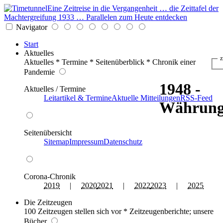
Eine Zeitreise in die Vergangenheit … die Zeittafel der
Machtergreifung 1933 … Parallelen zum Heute entdecken
Navigator
Start
Aktuelles
z
Aktuelles * Termine * Seitenüberblick * Chronik einer
Pandemie
1948 -
Aktuelles / Termine
Leitartikel & Termine
Aktuelle Mitteilungen
RSS-Feed
Währung
Seitenübersicht
Sitemap
Impressum
Datenschutz
Corona-Chronik
2019
|
2020
2021
|
2022
2023
|
2025
Die Zeitzeugen
100 Zeitzeugen stellen sich vor * Zeitzeugenberichte; unsere
Bücher