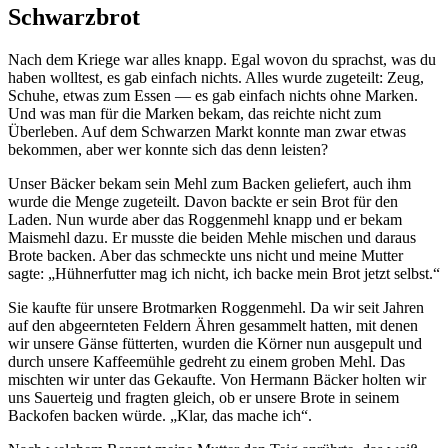
Schwarzbrot
Nach dem Kriege war alles knapp. Egal wovon du sprachst, was du
haben wolltest, es gab einfach nichts. Alles wurde zugeteilt: Zeug,
Schuhe, etwas zum Essen — es gab einfach nichts ohne Marken.
Und was man für die Marken bekam, das reichte nicht zum
Überleben. Auf dem Schwarzen Markt konnte man zwar etwas
bekommen, aber wer konnte sich das denn leisten?
Unser Bäcker bekam sein Mehl zum Backen geliefert, auch ihm
wurde die Menge zugeteilt. Davon backte er sein Brot für den
Laden. Nun wurde aber das Roggenmehl knapp und er bekam
Maismehl dazu. Er musste die beiden Mehle mischen und daraus
Brote backen. Aber das schmeckte uns nicht und meine Mutter
sagte:
Hühnerfutter mag ich nicht, ich backe mein Brot jetzt selbst.
Sie kaufte für unsere Brotmarken Roggenmehl. Da wir seit Jahren
auf den abgeernteten Feldern Ähren gesammelt hatten, mit denen
wir unsere Gänse fütterten, wurden die Körner nun ausgepult und
durch unsere Kaffeemühle gedreht zu einem groben Mehl. Das
mischten wir unter das Gekaufte. Von Hermann Bäcker holten wir
uns Sauerteig und fragten gleich, ob er unsere Brote in seinem
Backofen backen würde.
Klar, das mache ich
.