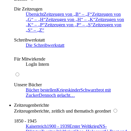
Die Zeitzeugen
Übersicht
Zeitzeugen von
B
–
F
Zeitzeugen von
G
–
H
Zeitzeugen von
H
–
K
Zeitzeugen von
K
–
P
Zeitzeugen von
P
–
S
Zeitzeugen von
S
–
Z
Schreibwerkstatt
Die Schreibwerkstatt
Für Mitwirkende
LogIn Intern
Unsere Bücher
Bücher bestellen
Kriegskinder
Schwarzbrot mit
Zucker
Dennoch gelacht…
Zeitzeugenberichte
Zeitzeugenberichte, zeitlich und thematisch geordnet
1850 - 1945
Kaiserreich
1900 - 1939
Erster Weltkrieg
NS-