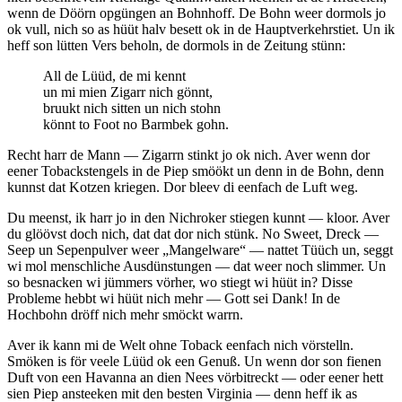
wenn de Döörn opgüngen an Bohnhoff. De Bohn weer dormols jo
ok vull, nich so as hüüt halv besett ok in de Hauptverkehrstiet. Un ik
heff son lütten Vers beholn, de dormols in de Zeitung stünn:
All de Lüüd, de mi kennt
un mi mien Zigarr nich gönnt,
bruukt nich sitten un nich stohn
könnt to Foot no Barmbek gohn.
Recht harr de Mann — Zigarrn stinkt jo ok nich. Aver wenn dor
eener Tobackstengels in de Piep smöökt un denn in de Bohn, denn
kunnst dat Kotzen kriegen. Dor bleev di eenfach de Luft weg.
Du meenst, ik harr jo in den Nichroker stiegen kunnt — kloor. Aver
du glöövst doch nich, dat dat dor nich stünk. No Sweet, Dreck —
Seep un Sepenpulver weer
Mangelware
— nattet Tüüch un, seggt
wi mol menschliche Ausdünstungen — dat weer noch slimmer. Un
so besnacken wi jümmers vörher, wo stiegt wi hüüt in? Disse
Probleme hebbt wi hüüt nich mehr — Gott sei Dank! In de
Hochbohn dröff nich mehr smöckt warrn.
Aver ik kann mi de Welt ohne Toback eenfach nich vörstelln.
Smöken is för veele Lüüd ok een Genuß. Un wenn dor son fienen
Duft von een Havanna an dien Nees vörbitreckt — oder eener hett
sien Piep ansteeken mit den besten Virginia — denn heff ik as