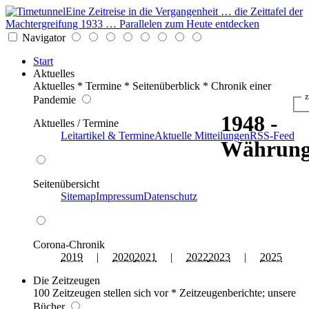
Eine Zeitreise in die Vergangenheit … die Zeittafel der
Machtergreifung 1933 … Parallelen zum Heute entdecken
Navigator
Start
Aktuelles
Aktuelles * Termine * Seitenüberblick * Chronik einer
z
Pandemie
1948 -
Aktuelles / Termine
Leitartikel & Termine
Aktuelle Mitteilungen
RSS-Feed
Währung
Seitenübersicht
Sitemap
Impressum
Datenschutz
Corona-Chronik
2019
|
2020
2021
|
2022
2023
|
2025
Die Zeitzeugen
100 Zeitzeugen stellen sich vor * Zeitzeugenberichte; unsere
Bücher