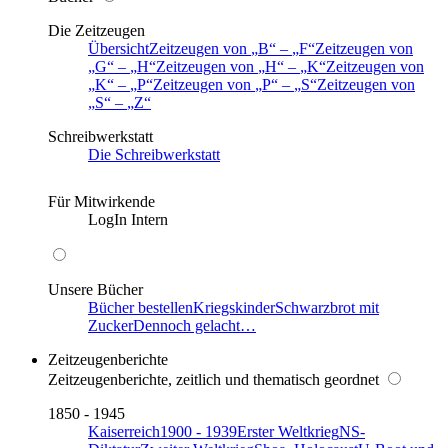
Die Zeitzeugen
Übersicht
Zeitzeugen von
B
–
F
Zeitzeugen von
G
–
H
Zeitzeugen von
H
–
K
Zeitzeugen von
K
–
P
Zeitzeugen von
P
–
S
Zeitzeugen von
S
–
Z
Schreibwerkstatt
Die Schreibwerkstatt
Für Mitwirkende
LogIn Intern
Unsere Bücher
Bücher bestellen
Kriegskinder
Schwarzbrot mit
Zucker
Dennoch gelacht…
Zeitzeugenberichte
Zeitzeugenberichte, zeitlich und thematisch geordnet
1850 - 1945
Kaiserreich
1900 - 1939
Erster Weltkrieg
NS-