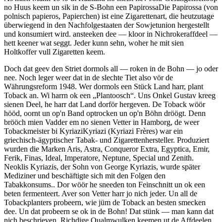
no Huus keem un sik in de S-Bohn een
Papirossa
Die Papirossa (von
polnisch papieros, Papierchen) ist eine Zigarettenart, die heutzutage
überwiegend in den Nachfolgestaaten der Sowjetunion hergestellt
und konsumiert wird.
ansteeken dee — kloor in Nichrokeraffdeel —
hett keener wat seggt. Jeder kunn sehn, woher he mit sien
Holtkoffer vull Zigaretten keem.
Doch dat geev den Striet dormols all — roken in de Bohn — jo oder
nee. Noch leger weer dat in de slechte Tiet also vör de
Währungsreform 1948. Wer dormols een Stück Land harr, plant
Toback an. Wi harrn ok een
Plantoosch
. Uns Onkel Gustav kreeg
sienen Deel, he harr dat Land dorför hergeven. De Toback wöör
hööd, oornt un op'n Band optrocken un op'n Böhn dröögt. Denn
brööch mien Vadder em no sienen Vetter in Hamborg, de weer
Tobackmeister bi
Kyriazi
Kyriazi (Kyriazi Frères) war ein
griechisch-ägyptischer Tabak- und Zigarettenhersteller. Produziert
wurden die Marken Aris, Astra, Conqueror Extra, Egyptica, Emir,
Ferik, Finas, Ideal, Imperatore, Neptune, Special und Zenith.
Neoklis Kyriazis, der Sohn von George Kyriazis, wurde später
Mediziner und beschäftigte sich mit den Folgen den
Tabakkonsums.
. Dor wöör he sneeden ton Feinschnitt un ok een
beten fermenteert. Aver son Vetter harr jo nich jeder. Un all de
Tobackplanters probeern, wie jüm de Toback an besten smecken
dee. Un dat probeern se ok in de Bohn! Dat stünk — man kann dat
nich beschrieven. Richdige Qualmwulken keemen ut de Affdeelen,