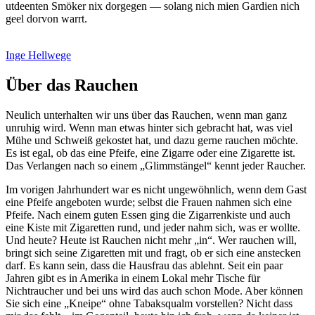
utdeenten Smöker nix dorgegen — solang nich mien Gardien nich
geel dorvon warrt.
Inge Hellwege
Über das Rauchen
Neulich unterhalten wir uns über das Rauchen, wenn man ganz
unruhig wird. Wenn man etwas hinter sich gebracht hat, was viel
Mühe und Schweiß gekostet hat, und dazu gerne rauchen möchte.
Es ist egal, ob das eine Pfeife, eine Zigarre oder eine Zigarette ist.
Das Verlangen nach so einem
Glimmstängel
kennt jeder Raucher.
Im vorigen Jahrhundert war es nicht ungewöhnlich, wenn dem Gast
eine Pfeife angeboten wurde; selbst die Frauen nahmen sich eine
Pfeife. Nach einem guten Essen ging die Zigarrenkiste und auch
eine Kiste mit Zigaretten rund, und jeder nahm sich, was er wollte.
Und heute? Heute ist Rauchen nicht mehr
in
. Wer rauchen will,
bringt sich seine Zigaretten mit und fragt, ob er sich eine anstecken
darf. Es kann sein, dass die Hausfrau das ablehnt. Seit ein paar
Jahren gibt es in Amerika in einem Lokal mehr Tische für
Nichtraucher und bei uns wird das auch schon Mode. Aber können
Sie sich eine
Kneipe
ohne Tabaksqualm vorstellen? Nicht dass