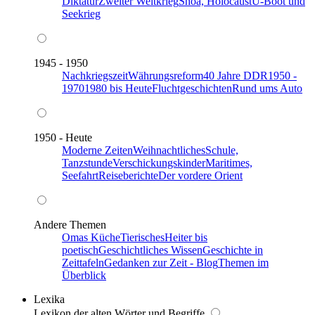
Diktatur
Zweiter Weltkrieg
Shoa, Holocaust
U-Boot und
Seekrieg
1945 - 1950
Nachkriegszeit
Währungsreform
40 Jahre DDR
1950 -
1970
1980 bis Heute
Fluchtgeschichten
Rund ums Auto
1950 - Heute
Moderne Zeiten
Weihnachtliches
Schule,
Tanzstunde
Verschickungskinder
Maritimes,
Seefahrt
Reiseberichte
Der vordere Orient
Andere Themen
Omas Küche
Tierisches
Heiter bis
poetisch
Geschichtliches Wissen
Geschichte in
Zeittafeln
Gedanken zur Zeit - Blog
Themen im
Überblick
Lexika
Lexikon der alten Wörter und Begriffe