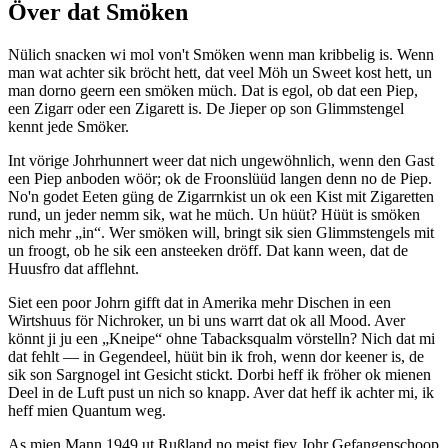
Över dat Smöken
Nülich snacken wi mol von't Smöken wenn man kribbelig is. Wenn
man wat achter sik bröcht hett, dat veel Möh un Sweet kost hett, un
man dorno geern een smöken müch. Dat is egol, ob dat een Piep,
een Zigarr oder een Zigarett is. De Jieper op son Glimmstengel
kennt jede Smöker.
Int vörige Johrhunnert weer dat nich ungewöhnlich, wenn den Gast
een Piep anboden wöör; ok de Froonslüüd langen denn no de Piep.
No'n godet Eeten güng de Zigarrnkist un ok een Kist mit Zigaretten
rund, un jeder nemm sik, wat he müch. Un hüüt? Hüüt is smöken
nich mehr
in
. Wer smöken will, bringt sik sien Glimmstengels mit
un froogt, ob he sik een ansteeken dröff. Dat kann ween, dat de
Huusfro dat afflehnt.
Siet een poor Johrn gifft dat in Amerika mehr Dischen in een
Wirtshuus för Nichroker, un bi uns warrt dat ok all Mood. Aver
könnt ji ju een
Kneipe
ohne Tabacksqualm vörstelln? Nich dat mi
dat fehlt — in Gegendeel, hüüt bin ik froh, wenn dor keener is, de
sik son Sargnogel int Gesicht stickt. Dorbi heff ik fröher ok mienen
Deel in de Luft pust un nich so knapp. Aver dat heff ik achter mi, ik
heff mien Quantum weg.
As mien Mann 1949 ut Rußland no meist fiev Johr Gefangenschoop