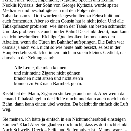
Neoklis Kyriazis, der Sohn von George Kyriazis, wurde später
Mediziner und beschäftigte sich mit den Folgen den
Tabakkonsums.
. Dort wurden sie geschnitten zu Feinschnitt und
auch fermentiert. Aber so einen Cousin hat ja nicht jeder. Und alle
Tabakpflanzer probieren, wie ihnen der Tabak am besten schmeckt.
Und das probieren sie auch in der Bahn! Das stinkt derart, man kann
es nicht beschreiben. Richtige Quellwolken kommen aus den
Abteilen, wenn die Türen im Bahnhof aufspringen. Die Bahn war
damals ja auch voll, nicht so wie heute halb besetzt, selbst in der
Hauptverkehrszeit. Ich erinnere mich an so ein kleines Gedicht, das
damals in der Zeitung stand:
Alle Leute, die mich kennen
und mir meine Zigarre nicht gönnen,
brauchen nicht sitzen und nicht steh'n
können zu Fuß nach Barmbek geh'n.
Recht hat der Mann, Zigarren stinken ja auch nicht. Aber wenn da
jemand Tabakstängel in der Pfeife raucht und dann auch noch in der
Bahn, dann kann einem übel werden. Da beleibt dir einfach die Luft
weg.
Sie meinen, ich hätte ja einfach in ein Nichtraucherabteil einsteigen
können? Klar! Aber Sie glauben doch nicht, dass es dort nicht stinkt.
Nach Schweiß, Dreck – Seife und Seifenpulver ist
Mangelware
–