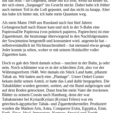
mir das fehlt – im Gegenteil, heute bin ich froh, wenn da keiner ist,
der sich einen
Sargnagel
ins Gesicht steckt. Dabei habe ich früher
auch meinen Teil in die Luft gepustet, und das nicht zu knapp. Aber
das habe ich hinter mir, ich habe mein Quantum weg.
Als mein Mann 1949 aus Russland nach fast fünf Jahren
Gefangenschaft nach Hause kam und sich in der S-Bahn eine
Papirossa
Die Papirossa (von polnisch papieros, Papierchen) ist eine
Zigarettenart, die heutzutage überwiegend in den Nachfolgestaaten
der Sowjetunion hergestellt und konsumiert wird.
angesteckt hat –
selbstverständlich im Nichtraucherabteil – hat niemand etwas gesagt.
Jeder konnte ja sehen, woher er mit seinem Holzkoffer voller
Zigaretten kam.
Doch es gab den Streit damals schon – rauchen in der Bahn, ja oder
nein. Noch schlimmer war es in der schlechten Zeit, also vor der
Währungsreform 1948. Wer damals ein Stück Land hatte, pflanzte
Tabak an. Wir hatten auch eine
Plantage
. Unser Onkel Gustav
bekam dafür seinen Anteil, er hatte das Land dafür hergegeben. Die
Tabakblätter wurden geerntet, sortiert, auf ein Band aufgezogen und
auf dem Boden getrocknet. Dann brachte mein Vater die trockenen
Blätter zu seinem Cousin nach Hamburg, denn der war
Tabakmeister bei
Kyriazi
Kyriazi (Kyriazi Frères) war ein
griechisch-ägyptischer Tabak- und Zigarettenhersteller. Produziert
wurden die Marken Aris, Astra, Conqueror Extra, Egyptica, Emir,
Ferik, Finas, Ideal, Imperatore, Neptune, Special und Zenith.