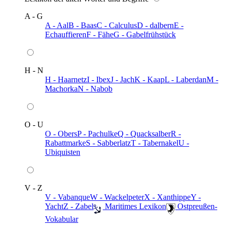
A - G
A - Aal
B - Baas
C - Calculus
D - dalbern
E -
Echauffieren
F - Fähe
G - Gabelfrühstück
H - N
H - Haarnetz
I - Ibex
J - Jach
K - Kaap
L - Laberdan
M -
Machorka
N - Nabob
O - U
O - Obers
P - Pachulke
Q - Quacksalber
R -
Rabattmarke
S - Sabberlatz
T - Tabernakel
U -
Ubiquisten
V - Z
V - Vabanque
W - Wackelpeter
X - Xanthippe
Y -
Yacht
Z - Zabel
️ Maritimes Lexikon
️ Ostpreußen-
Vokabular