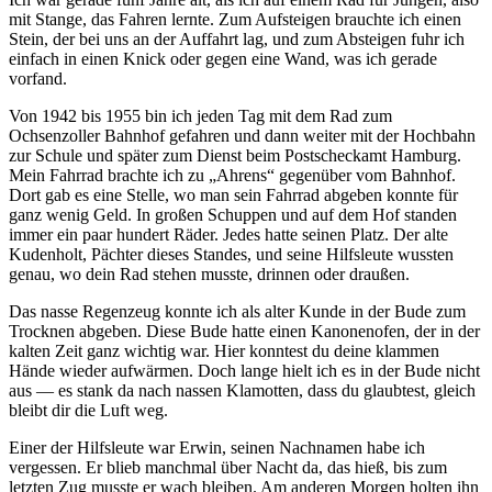
mit Stange, das Fahren lernte. Zum Aufsteigen brauchte ich einen
Stein, der bei uns an der Auffahrt lag, und zum Absteigen fuhr ich
einfach in einen Knick oder gegen eine Wand, was ich gerade
vorfand.
Von 1942 bis 1955 bin ich jeden Tag mit dem Rad zum
Ochsenzoller Bahnhof gefahren und dann weiter mit der Hochbahn
zur Schule und später zum Dienst beim Postscheckamt Hamburg.
Mein Fahrrad brachte ich zu
Ahrens
gegenüber vom Bahnhof.
Dort gab es eine Stelle, wo man sein Fahrrad abgeben konnte für
ganz wenig Geld. In großen Schuppen und auf dem Hof standen
immer ein paar hundert Räder. Jedes hatte seinen Platz. Der alte
Kudenholt, Pächter dieses Standes, und seine Hilfsleute wussten
genau, wo dein Rad stehen musste, drinnen oder draußen.
Das nasse Regenzeug konnte ich als alter Kunde in der Bude zum
Trocknen abgeben. Diese Bude hatte einen Kanonenofen, der in der
kalten Zeit ganz wichtig war. Hier konntest du deine klammen
Hände wieder aufwärmen. Doch lange hielt ich es in der Bude nicht
aus — es stank da nach nassen Klamotten, dass du glaubtest, gleich
bleibt dir die Luft weg.
Einer der Hilfsleute war Erwin, seinen Nachnamen habe ich
vergessen. Er blieb manchmal über Nacht da, das hieß, bis zum
letzten Zug musste er wach bleiben. Am anderen Morgen holten ihn