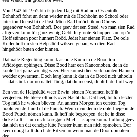
een Wand, wat grood dor weer.
Von 1942 bit 1955 bin ik jeden Dag mit Rad non Ossentoller
Bohnhoff fohrt un denn wieder mit de Hochbohn no School oder
loter ton Deenst bi de Post. Mien Rad brööch ik no Ohrens
gegenöver von Bohnhoff. Dor geev dat een Steed, wo man sien Rad
affgeven kunn för ganz wenig Geld. In groote Schuppens un op 'n
Hoff stünnen poor hunnert Rööd. Jedet harr sienen Platz. De oole
Kudenholt un sien Helpslüüd wüssen genau, wo dien Rad
hingehöör buten oder binnen.
Dat natte Regentüüg kunn ik as oole Kunn in de Bood ton
Affdrögen ophingen. Disse Bood harr een Kanoonoben, de in de
koole Tiet ganz wichtig weer. Hier kunnst dien verklaamten Hannen
wedder opwarmen. Doch lang kunn ik dat in de Bood nich uthooln
— dat stünk dor no nattet Tüüg, dat du meenst, di blifft de Luft weg.
Een von de Helpslüüd weer Erwin, sienen Nonomen heff ik
vergeeten. He bleev oftmols över Nacht dor. Dat heet, bit ton letzten
Tog müß he woken blieven. An annern Morgen ton eersten Tog
hooln em de Lüüd ut de Puuch. Wenn man denn de oole Liege in de
Bood Puuch nömen kunn. Ik heff nie begreepen, dat he in disse
dicke Luft — üm nich to seggen Mief — slopen kunn. Lüftung geev
dat nich un dat eenzige lütte Fenster kunn man nich opmoken. Dor
keem noog Luft dörch de Ritzen un wenn man de Döör opmoken
dee.