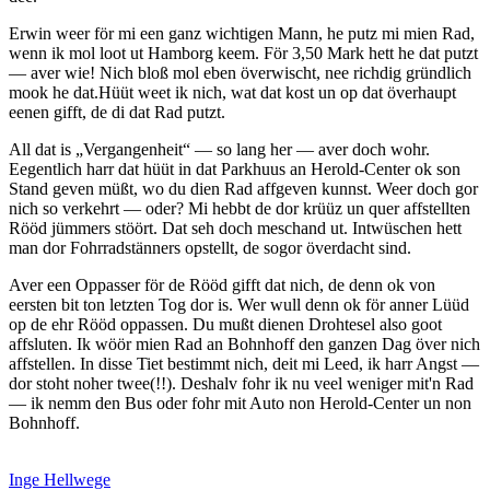
Erwin weer för mi een ganz wichtigen Mann, he putz mi mien Rad,
wenn ik mol loot ut Hamborg keem. För 3,50 Mark hett he dat putzt
— aver wie! Nich bloß mol eben överwischt, nee richdig gründlich
mook he dat.Hüüt weet ik nich, wat dat kost un op dat överhaupt
eenen gifft, de di dat Rad putzt.
All dat is
Vergangenheit
— so lang her — aver doch wohr.
Eegentlich harr dat hüüt in dat Parkhuus an Herold-Center ok son
Stand geven müßt, wo du dien Rad affgeven kunnst. Weer doch gor
nich so verkehrt — oder? Mi hebbt de dor krüüz un quer affstellten
Rööd jümmers stöört. Dat seh doch meschand ut. Intwüschen hett
man dor Fohrradstänners opstellt, de sogor överdacht sind.
Aver een Oppasser för de Rööd gifft dat nich, de denn ok von
eersten bit ton letzten Tog dor is. Wer wull denn ok för anner Lüüd
op de ehr Rööd oppassen. Du mußt dienen Drohtesel also goot
affsluten. Ik wöör mien Rad an Bohnhoff den ganzen Dag över nich
affstellen. In disse Tiet bestimmt nich, deit mi Leed, ik harr Angst —
dor stoht noher twee(!!). Deshalv fohr ik nu veel weniger mit'n Rad
— ik nemm den Bus oder fohr mit Auto non Herold-Center un non
Bohnhoff.
Inge Hellwege