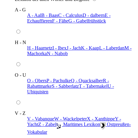
A - G
A - Aal
B - Baas
C - Calculus
D - dalbern
E -
Echauffieren
F - Fähe
G - Gabelfrühstück
H - N
H - Haarnetz
I - Ibex
J - Jach
K - Kaap
L - Laberdan
M -
Machorka
N - Nabob
O - U
O - Obers
P - Pachulke
Q - Quacksalber
R -
Rabattmarke
S - Sabberlatz
T - Tabernakel
U -
Ubiquisten
V - Z
V - Vabanque
W - Wackelpeter
X - Xanthippe
Y -
Yacht
Z - Zabel
️ Maritimes Lexikon
️ Ostpreußen-
Vokabular