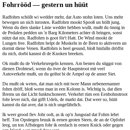
Fohrrööd — gestern un hüüt
Radfohrn schöllt wi wedder mehr, dat Auto stohn loten. Uns mehr
bewegen un nich inrosten. Radfohrn mookt Spooß un höllt jung.
Wenn du dien slanke Linie wedder hebben wullt, mußt du önnig in
de Pedalen pedden un 'n Barg Kilometers achter di bringen, sonst
nützt dat nix. Radfohrn is goot för't Hatt. De Wind mookt de
Lungen free. Radfohrn helpt de Muskeln in de Been to aktiveern un
dormit diene Venen. Radfohrn is heel gesund, bloß hinfalln dröffst
du nich, dorbi kannst di de Knoken breeken.
Ok mußt du de Verkehrsregeln kennen. Am besten du stiggst von
dienen Drohtesel, wenn du över de Hauptstroot mit veel
Autoverkehr mußt, un du geihst bi de Ampel op de anner Siet.
Du mußt ok weten, dat man nich mit twee Mann nebeneenanner
fohrn dröff, bloß wenn man in een Kolonn is. Wichtig is, dat dien
Brems un dat Licht funktschoneert. Verkehrt rüm een Eenbohnstroot
fohr lever nich, dat gifft Udels, de markt dat. Dat weer so, hüüt
kannst du dat aver, dat is nich ungefährlich.
Ik weer grood fiev Johr oolt, as ik op'n Jungsrad dat Fohrn lehrt
heff. Ton Opstiegen bruuk ik eenen groten Steen, de an de Opfohrt
leeg, un ton Affstiegen fohr ik eenfach in eenen Knick oder gegen