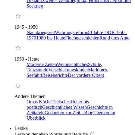
Diktatur
Zweiter Weltkrieg
Shoa, Holocaust
U-Boot und
Seekrieg
1945 - 1950
Nachkriegszeit
Währungsreform
40 Jahre DDR
1950 -
1970
1980 bis Heute
Fluchtgeschichten
Rund ums Auto
1950 - Heute
Moderne Zeiten
Weihnachtliches
Schule,
Tanzstunde
Verschickungskinder
Maritimes,
Seefahrt
Reiseberichte
Der vordere Orient
Andere Themen
Omas Küche
Tierisches
Heiter bis
poetisch
Geschichtliches Wissen
Geschichte in
Zeittafeln
Gedanken zur Zeit - Blog
Themen im
Überblick
Lexika
Lexikon der alten Wörter und Begriffe