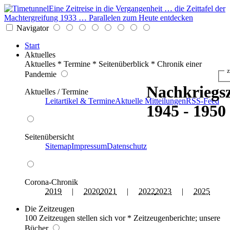
Eine Zeitreise in die Vergangenheit … die Zeittafel der
Machtergreifung 1933 … Parallelen zum Heute entdecken
Navigator
Start
Aktuelles
Aktuelles * Termine * Seitenüberblick * Chronik einer
z
Pandemie
Nachkriegsz
Aktuelles / Termine
Leitartikel & Termine
Aktuelle Mitteilungen
RSS-Feed
1945 - 1950
Seitenübersicht
Sitemap
Impressum
Datenschutz
Corona-Chronik
2019
|
2020
2021
|
2022
2023
|
2025
Die Zeitzeugen
100 Zeitzeugen stellen sich vor * Zeitzeugenberichte; unsere
Bücher