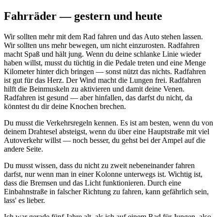
Fahrräder — gestern und heute
Wir sollten mehr mit dem Rad fahren und das Auto stehen lassen.
Wir sollten uns mehr bewegen, um nicht einzurosten. Radfahren
macht Spaß und hält jung. Wenn du deine schlanke Linie wieder
haben willst, musst du tüchtig in die Pedale treten und eine Menge
Kilometer hinter dich bringen — sonst nützt das nichts. Radfahren
ist gut für das Herz. Der Wind macht die Lungen frei. Radfahren
hilft die Beinmuskeln zu aktivieren und damit deine Venen.
Radfahren ist gesund — aber hinfallen, das darfst du nicht, da
könntest du dir deine Knochen brechen.
Du musst die Verkehrsregeln kennen. Es ist am besten, wenn du von
deinem Drahtesel absteigst, wenn du über eine Hauptstraße mit viel
Autoverkehr willst — noch besser, du gehst bei der Ampel auf die
andere Seite.
Du musst wissen, dass du nicht zu zweit nebeneinander fahren
darfst, nur wenn man in einer Kolonne unterwegs ist. Wichtig ist,
dass die Bremsen und das Licht funktionieren. Durch eine
Einbahnstraße in falscher Richtung zu fahren, kann gefährlich sein,
lass' es lieber.
Ich war gerade fünf Jahre alt, als ich auf einem Rad für Jungen, also