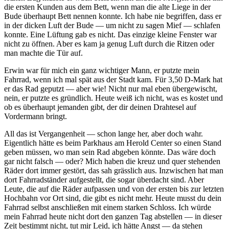
die ersten Kunden aus dem Bett, wenn man die alte Liege in der
Bude überhaupt Bett nennen konnte. Ich habe nie begriffen, dass er
in der dicken Luft der Bude — um nicht zu sagen Mief — schlafen
konnte. Eine Lüftung gab es nicht. Das einzige kleine Fenster war
nicht zu öffnen. Aber es kam ja genug Luft durch die Ritzen oder
man machte die Tür auf.
Erwin war für mich ein ganz wichtiger Mann, er putzte mein
Fahrrad, wenn ich mal spät aus der Stadt kam. Für 3,50 D-Mark hat
er das Rad geputzt — aber wie! Nicht nur mal eben übergewischt,
nein, er putzte es gründlich. Heute weiß ich nicht, was es kostet und
ob es überhaupt jemanden gibt, der dir deinen Drahtesel auf
Vordermann bringt.
All das ist Vergangenheit — schon lange her, aber doch wahr.
Eigentlich hätte es beim Parkhaus am Herold Center so einen Stand
geben müssen, wo man sein Rad abgeben könnte. Das wäre doch
gar nicht falsch — oder? Mich haben die kreuz und quer stehenden
Räder dort immer gestört, das sah grässlich aus. Inzwischen hat man
dort Fahrradständer aufgestellt, die sogar überdacht sind. Aber
Leute, die auf die Räder aufpassen und von der ersten bis zur letzten
Hochbahn vor Ort sind, die gibt es nicht mehr. Heute musst du dein
Fahrrad selbst anschließen mit einem starken Schloss. Ich würde
mein Fahrrad heute nicht dort den ganzen Tag abstellen — in dieser
Zeit bestimmt nicht, tut mir Leid, ich hätte Angst — da stehen