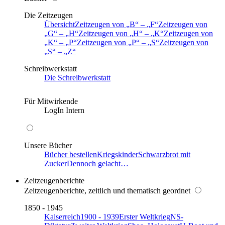
Die Zeitzeugen
Übersicht
Zeitzeugen von
B
–
F
Zeitzeugen von
G
–
H
Zeitzeugen von
H
–
K
Zeitzeugen von
K
–
P
Zeitzeugen von
P
–
S
Zeitzeugen von
S
–
Z
Schreibwerkstatt
Die Schreibwerkstatt
Für Mitwirkende
LogIn Intern
Unsere Bücher
Bücher bestellen
Kriegskinder
Schwarzbrot mit
Zucker
Dennoch gelacht…
Zeitzeugenberichte
Zeitzeugenberichte, zeitlich und thematisch geordnet
1850 - 1945
Kaiserreich
1900 - 1939
Erster Weltkrieg
NS-