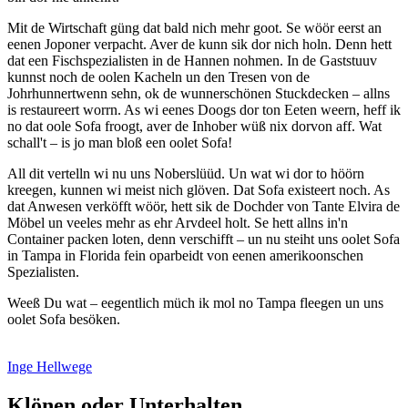
Mit de Wirtschaft güng dat bald nich mehr goot. Se wöör eerst an
eenen Joponer verpacht. Aver de kunn sik dor nich holn. Denn hett
dat een Fischspezialisten in de Hannen nohmen. In de Gaststuuv
kunnst noch de oolen Kacheln un den Tresen von de
Johrhunnertwenn sehn, ok de wunnerschönen Stuckdecken – allns
is restaureert worrn. As wi eenes Doogs dor ton Eeten weern, heff ik
no dat oole Sofa froogt, aver de Inhober wüß nix dorvon aff. Wat
schall't ‒ is jo man bloß een oolet Sofa!
All dit vertelln wi nu uns Noberslüüd. Un wat wi dor to höörn
kreegen, kunnen wi meist nich glöven. Dat Sofa existeert noch. As
dat Anwesen verköfft wöör, hett sik de Dochder von Tante Elvira de
Möbel un veeles mehr as ehr Arvdeel holt. Se hett allns in'n
Container packen loten, denn verschifft ‒ un nu steiht uns oolet Sofa
in Tampa in Florida fein oparbeidt von eenen amerikoonschen
Spezialisten.
Weeß Du wat ‒ eegentlich müch ik mol no Tampa fleegen un uns
oolet Sofa besöken.
Inge Hellwege
Klönen oder Unterhalten