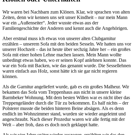
Wir waren bei Nachbarn zum Klönen. Klar, wir sprachen von alten
Zeiten, denn wir kennen uns seit unser Kindheit – nur mein Mann
war ein
Außenseiter
. Jeder wusste etwas aus der
Familiengeschichte der Anderen und kennt auch die Angehörigen.
Aber erstmal muss ich etwas von unserer alten Clubgarnitur
erzählen – unserem Sofa mit den beiden Sesseln. Wir hatten uns vor
unserer Hochzeit ‒ das ist heute über sechzig Jahre her – ein großes
Sofa mit einer hohen Lehne machen lassen. Mein Mann wollte
unbedingt etwas haben, wo er seinen Kopf anlehnen konnte. Das
war ein Sofa mit Backen, wie das genannt wurde. Die Sessellehnen
waren einfach aus Holz, sonst hätte ich sie gar nicht regieren
können.
Als die Garnitur angeliefert wurde, gab es ein großes Malheur. Wir
bekamen das Sofa vom Treppenhaus aus nicht in unsere kleine
Barmbeker Wohnung. Mit dem besten Willen war es nicht über das
Treppengeländer durch die Tür zu bekommen. Es half nichts – der
Polsterer musste die beiden hinteren Beine absägen. Als es denn
endlich im Wohnzimmer stand, wurden sie wieder angeleimt und
angeschraubt. Nach dieser Prozedur waren wir alle fertig mit der
Welt – aber froh, dass es doch noch geklappt hatte.
Als wir vier Jahre später wieder auszogen, erzählten wir das den