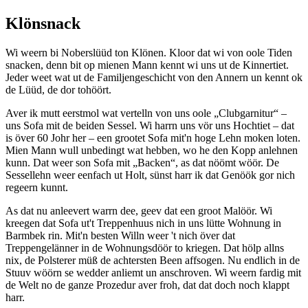
Klönsnack
Wi weern bi Noberslüüd ton Klönen. Kloor dat wi von oole Tiden
snacken, denn bit op mienen Mann kennt wi uns ut de Kinnertiet.
Jeder weet wat ut de Familjengeschicht von den Annern un kennt ok
de Lüüd, de dor tohöört.
Aver ik mutt eerstmol wat vertelln von uns oole
Clubgarnitur
‒
uns Sofa mit de beiden Sessel. Wi harrn uns vör uns Hochtiet ‒ dat
is över 60 Johr her ‒ een grootet Sofa mit'n hoge Lehn moken loten.
Mien Mann wull unbedingt wat hebben, wo he den Kopp anlehnen
kunn. Dat weer son Sofa mit
Backen
, as dat nöömt wöör. De
Sessellehn weer eenfach ut Holt, sünst harr ik dat Genöök gor nich
regeern kunnt.
As dat nu anleevert warrn dee, geev dat een groot Malöör. Wi
kreegen dat Sofa ut't Treppenhuus nich in uns lütte Wohnung in
Barmbek rin. Mit'n besten Willn weer 't nich över dat
Treppengelänner in de Wohnungsdöör to kriegen. Dat hölp allns
nix, de Polsterer müß de achtersten Been affsogen. Nu endlich in de
Stuuv wöörn se wedder anliemt un anschroven. Wi weern fardig mit
de Welt no de ganze Prozedur aver froh, dat dat doch noch klappt
harr.