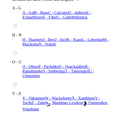
A - G
A - Aal
B - Baas
C - Calculus
D - dalbern
E -
Echauffieren
F - Fähe
G - Gabelfrühstück
H - N
H - Haarnetz
I - Ibex
J - Jach
K - Kaap
L - Laberdan
M -
Machorka
N - Nabob
O - U
O - Obers
P - Pachulke
Q - Quacksalber
R -
Rabattmarke
S - Sabberlatz
T - Tabernakel
U -
Ubiquisten
V - Z
V - Vabanque
W - Wackelpeter
X - Xanthippe
Y -
Yacht
Z - Zabel
️ Maritimes Lexikon
️ Ostpreußen-
Vokabular