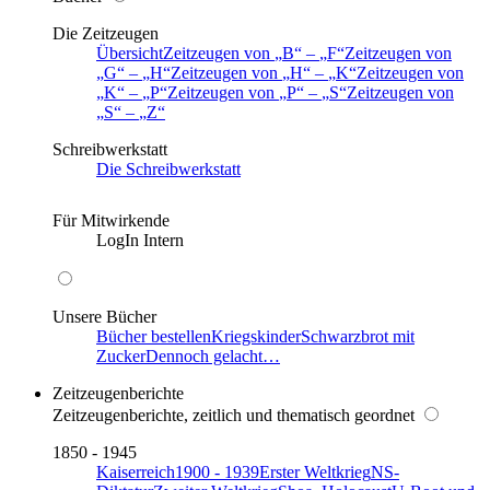
Die Zeitzeugen
Übersicht
Zeitzeugen von
B
–
F
Zeitzeugen von
G
–
H
Zeitzeugen von
H
–
K
Zeitzeugen von
K
–
P
Zeitzeugen von
P
–
S
Zeitzeugen von
S
–
Z
Schreibwerkstatt
Die Schreibwerkstatt
Für Mitwirkende
LogIn Intern
Unsere Bücher
Bücher bestellen
Kriegskinder
Schwarzbrot mit
Zucker
Dennoch gelacht…
Zeitzeugenberichte
Zeitzeugenberichte, zeitlich und thematisch geordnet
1850 - 1945
Kaiserreich
1900 - 1939
Erster Weltkrieg
NS-