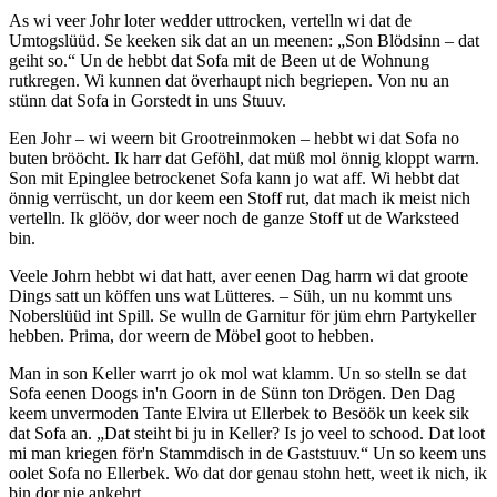
As wi veer Johr loter wedder uttrocken, vertelln wi dat de
Umtogslüüd. Se keeken sik dat an un meenen:
Son Blödsinn ‒ dat
geiht so.
Un de hebbt dat Sofa mit de Been ut de Wohnung
rutkregen. Wi kunnen dat överhaupt nich begriepen. Von nu an
stünn dat Sofa in Gorstedt in uns Stuuv.
Een Johr ‒ wi weern bit Grootreinmoken ‒ hebbt wi dat Sofa no
buten brööcht. Ik harr dat Geföhl, dat müß mol önnig kloppt warrn.
Son mit Epinglee betrockenet Sofa kann jo wat aff. Wi hebbt dat
önnig verrüscht, un dor keem een Stoff rut, dat mach ik meist nich
vertelln. Ik glööv, dor weer noch de ganze Stoff ut de Warksteed
bin.
Veele Johrn hebbt wi dat hatt, aver eenen Dag harrn wi dat groote
Dings satt un köffen uns wat Lütteres. ‒ Süh, un nu kommt uns
Noberslüüd int Spill. Se wulln de Garnitur för jüm ehrn Partykeller
hebben. Prima, dor weern de Möbel goot to hebben.
Man in son Keller warrt jo ok mol wat klamm. Un so stelln se dat
Sofa eenen Doogs in'n Goorn in de Sünn ton Drögen. Den Dag
keem unvermoden Tante Elvira ut Ellerbek to Besöök un keek sik
dat Sofa an.
Dat steiht bi ju in Keller? Is jo veel to schood. Dat loot
mi man kriegen för'n Stammdisch in de Gaststuuv.
Un so keem uns
oolet Sofa no Ellerbek. Wo dat dor genau stohn hett, weet ik nich, ik
bin dor nie ankehrt.