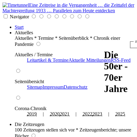
Eine Zeitreise in die Vergangenheit … die Zeittafel der
Machtergreifung 1933 … Parallelen zum Heute entdecken
Navigator
Start
Aktuelles
Aktuelles * Termine * Seitenüberblick * Chronik einer
z
Pandemie
Die
Aktuelles / Termine
Leitartikel & Termine
Aktuelle Mitteilungen
RSS-Feed
50er -
70er
Seitenübersicht
Jahre
Sitemap
Impressum
Datenschutz
Corona-Chronik
2019
|
2020
2021
|
2022
2023
|
2025
Die Zeitzeugen
100 Zeitzeugen stellen sich vor * Zeitzeugenberichte; unsere
Bücher