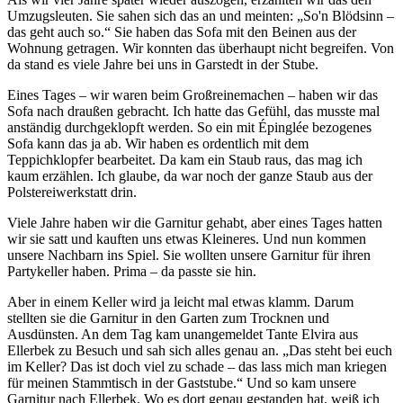
Umzugsleuten. Sie sahen sich das an und meinten:
So'n Blödsinn –
das geht auch so.
Sie haben das Sofa mit den Beinen aus der
Wohnung getragen. Wir konnten das überhaupt nicht begreifen. Von
da stand es viele Jahre bei uns in Garstedt in der Stube.
Eines Tages – wir waren beim Großreinemachen ‒ haben wir das
Sofa nach draußen gebracht. Ich hatte das Gefühl, das musste mal
anständig durchgeklopft werden. So ein mit Épinglée bezogenes
Sofa kann das ja ab. Wir haben es ordentlich mit dem
Teppichklopfer bearbeitet. Da kam ein Staub raus, das mag ich
kaum erzählen. Ich glaube, da war noch der ganze Staub aus der
Polstereiwerkstatt drin.
Viele Jahre haben wir die Garnitur gehabt, aber eines Tages hatten
wir sie satt und kauften uns etwas Kleineres. Und nun kommen
unsere Nachbarn ins Spiel. Sie wollten unsere Garnitur für ihren
Partykeller haben. Prima – da passte sie hin.
Aber in einem Keller wird ja leicht mal etwas klamm. Darum
stellten sie die Garnitur in den Garten zum Trocknen und
Ausdünsten. An dem Tag kam unangemeldet Tante Elvira aus
Ellerbek zu Besuch und sah sich alles genau an.
Das steht bei euch
im Keller? Das ist doch viel zu schade – das lass mich man kriegen
für meinen Stammtisch in der Gaststube.
Und so kam unsere
Garnitur nach Ellerbek. Wo es dort genau gestanden hat, weiß ich