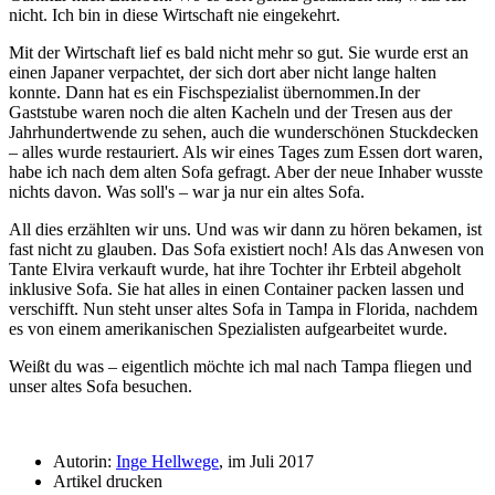
nicht. Ich bin in diese Wirtschaft nie eingekehrt.
Mit der Wirtschaft lief es bald nicht mehr so gut. Sie wurde erst an
einen Japaner verpachtet, der sich dort aber nicht lange halten
konnte. Dann hat es ein Fischspezialist übernommen.In der
Gaststube waren noch die alten Kacheln und der Tresen aus der
Jahrhundertwende zu sehen, auch die wunderschönen Stuckdecken
– alles wurde restauriert. Als wir eines Tages zum Essen dort waren,
habe ich nach dem alten Sofa gefragt. Aber der neue Inhaber wusste
nichts davon. Was soll's – war ja nur ein altes Sofa.
All dies erzählten wir uns. Und was wir dann zu hören bekamen, ist
fast nicht zu glauben. Das Sofa existiert noch! Als das Anwesen von
Tante Elvira verkauft wurde, hat ihre Tochter ihr Erbteil abgeholt
inklusive Sofa. Sie hat alles in einen Container packen lassen und
verschifft. Nun steht unser altes Sofa in Tampa in Florida, nachdem
es von einem amerikanischen Spezialisten aufgearbeitet wurde.
Weißt du was – eigentlich möchte ich mal nach Tampa fliegen und
unser altes Sofa besuchen.
Autorin:
Inge Hellwege
, im Juli 2017
Artikel drucken