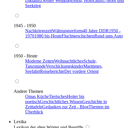
Diktatur
Zweiter Weltkrieg
Shoa, Holocaust
U-Boot und
Seekrieg
1945 - 1950
Nachkriegszeit
Währungsreform
40 Jahre DDR
1950 -
1970
1980 bis Heute
Fluchtgeschichten
Rund ums Auto
1950 - Heute
Moderne Zeiten
Weihnachtliches
Schule,
Tanzstunde
Verschickungskinder
Maritimes,
Seefahrt
Reiseberichte
Der vordere Orient
Andere Themen
Omas Küche
Tierisches
Heiter bis
poetisch
Geschichtliches Wissen
Geschichte in
Zeittafeln
Gedanken zur Zeit - Blog
Themen im
Überblick
Lexika
Lexikon der alten Wörter und Begriffe