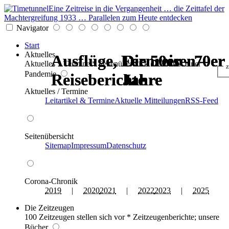
Eine Zeitreise in die Vergangenheit … die Zeittafel der
Machtergreifung 1933 … Parallelen zum Heute entdecken
Navigator
Start
Aktuelles
Ausflüge, Fernreisen –
Ausflüge, Fernreisen –
Die 50er - 70er
Die 50er - 70er
Die 50er - 70er
Die 50er - 70er
Aktuelles * Termine * Seitenüberblick * Chronik einer
z
Pandemie
Reiseberichte
Reiseberichte
Jahre
Jahre
Jahre
Jahre
Aktuelles / Termine
Leitartikel & Termine
Aktuelle Mitteilungen
RSS-Feed
Seitenübersicht
Sitemap
Impressum
Datenschutz
Corona-Chronik
2019
|
2020
2021
|
2022
2023
|
2025
Die Zeitzeugen
100 Zeitzeugen stellen sich vor * Zeitzeugenberichte; unsere
Bücher