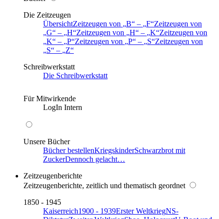
Die Zeitzeugen
Übersicht
Zeitzeugen von
B
–
F
Zeitzeugen von
G
–
H
Zeitzeugen von
H
–
K
Zeitzeugen von
K
–
P
Zeitzeugen von
P
–
S
Zeitzeugen von
S
–
Z
Schreibwerkstatt
Die Schreibwerkstatt
Für Mitwirkende
LogIn Intern
Unsere Bücher
Bücher bestellen
Kriegskinder
Schwarzbrot mit
Zucker
Dennoch gelacht…
Zeitzeugenberichte
Zeitzeugenberichte, zeitlich und thematisch geordnet
1850 - 1945
Kaiserreich
1900 - 1939
Erster Weltkrieg
NS-