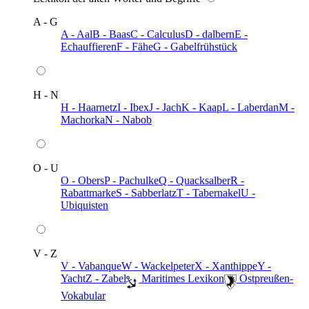
A - G
A - Aal
B - Baas
C - Calculus
D - dalbern
E -
Echauffieren
F - Fähe
G - Gabelfrühstück
H - N
H - Haarnetz
I - Ibex
J - Jach
K - Kaap
L - Laberdan
M -
Machorka
N - Nabob
O - U
O - Obers
P - Pachulke
Q - Quacksalber
R -
Rabattmarke
S - Sabberlatz
T - Tabernakel
U -
Ubiquisten
V - Z
V - Vabanque
W - Wackelpeter
X - Xanthippe
Y -
Yacht
Z - Zabel
️ Maritimes Lexikon
️ Ostpreußen-
Vokabular