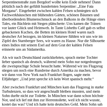
Serpentinenstraße zum Bergdorf wollte kein Ende nehmen! Dann
plötzlich nach der gefühlt hundertsten Serpentine:
Eine Fata
Morgana
. Eingebettet zwischen kahlen Felsen schmiegten sich
Fachwerkhäuschen mit blühenden Gärten, schönen Bäumen und
überbordendem Blumenschmuck an den Balkons in die Hänge eines
Tales, ein Bächlein mit Stegen plätscherte: Uns kamen die Tränen
vor lauter Glück und Heimweh. In Tante Lisbeths Café gab es selbst
gebackenen Kuchen, die Betten im kleinen Hotel waren nach
deutscher Art bezogen, im kleinen Natursee fühlten wir uns wie im
Zipfel des Starnberger Sees, wir waren zu Hause. Nur die Silhouette
eines Indios mit seinem Esel auf dem Grat der kahlen Felsen
erinnerte uns an Südamerika.
Als wir nach Deutschland zurückkehrten, sprach meine Tochter
lieber spanisch als deutsch, während mein Sohn nur notgedrungen
die zweisprachige Schule besucht hatte. Während wir ins Flugzeug
stiegen um noch eine Rundreise durch Amerika zu machen, bevor
wir dann von New York nach Frankfurt flogen, sagte mein
Elfjähriger:
Und jetzt spreche ich kein Wort spanisch mehr.
Aber zwischen Frankfurt und München kam das Flugzeug in starke
Turbulenzen, so dass wir angeschnallt bleiben mussten, und mein
Sohn durfte nicht zur Toilette. In München war dann schon höchste
Not, und ich lief mit ihm zur Herrentoilette, weil ich nicht wusste,
kostet das was? Und ich hatte kein deutsches Geld. Mein Sohn sah