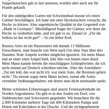
Suppenknochen gab es fast umsonst, wurden aber auch nur für
Hunde gekauft.
Für den mittelgroßen Garten mit Schwimmbad musste ich einen
Gärtner beschäftigen. Ich hatte mit einer Heckenschere versucht, die
Hecke zu kürzen. Aber argentinische Qualität ist das Gegenteil von
Made in Germany
. Missbilligend fragte der Gärtner, wer denn die
Hecke so verdorben hätte, und ich gab es zu. Darauf er:
Für die
Señora ist das recht gut!
– So ein lieber Kerl.
Buenos Aires ist ein Häusermeer mit damals 13 Millionen
Einwohnern, man braucht von West nach Ost ohne Stau über drei
Stunden. Rote Ampeln werden möglichst ignoriert. Als mein Mann
mal an einer roten Ampel hielt, fuhr ihm von hinten einer drauf.
Mein Mann kannte bereits die einschlägigen Schimpfwörter, die ich
nicht einmal auf Deutsch schreiben möchte. Aber der Autofahrer:
Tut mir leid, das war nicht ich, war mein Auto, die Bremsen gehen
nicht.
Da musste sogar mein Mann lachen, zumal alle Autos
verstärkte Stoßstangenhaben, mit denen man dicht aneinander parkt.
Meine schönsten Erinnerungen sind unsere Ferienaufenthalte im
Norden Argentiniens. Da gibt es in den Anden ein Dorf, von
Süddeutschen und Schweizern gegründet. Wir brauchten für die
2.000 Kilometer mehrere Tage mit 400 Kilometern Pampa und
Hotels mit Kakerlaken in der Dusche. Und die nichtgepflasterte