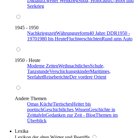
Diktatur
Zweiter Weltkrieg
Shoa, Holocaust
U-Boot und
Seekrieg
1945 - 1950
Nachkriegszeit
Währungsreform
40 Jahre DDR
1950 -
1970
1980 bis Heute
Fluchtgeschichten
Rund ums Auto
1950 - Heute
Moderne Zeiten
Weihnachtliches
Schule,
Tanzstunde
Verschickungskinder
Maritimes,
Seefahrt
Reiseberichte
Der vordere Orient
Andere Themen
Omas Küche
Tierisches
Heiter bis
poetisch
Geschichtliches Wissen
Geschichte in
Zeittafeln
Gedanken zur Zeit - Blog
Themen im
Überblick
Lexika
Lexikon der alten Wörter und Begriffe