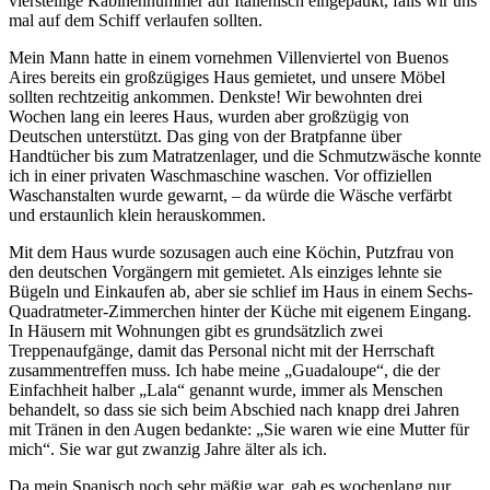
vierstellige Kabinennummer auf Italienisch eingepaukt, falls wir uns
mal auf dem Schiff verlaufen sollten.
Mein Mann hatte in einem vornehmen Villenviertel von Buenos
Aires bereits ein großzügiges Haus gemietet, und unsere Möbel
sollten rechtzeitig ankommen. Denkste! Wir bewohnten drei
Wochen lang ein leeres Haus, wurden aber großzügig von
Deutschen unterstützt. Das ging von der Bratpfanne über
Handtücher bis zum Matratzenlager, und die Schmutzwäsche konnte
ich in einer privaten Waschmaschine waschen. Vor offiziellen
Waschanstalten wurde gewarnt, – da würde die Wäsche verfärbt
und erstaunlich klein herauskommen.
Mit dem Haus wurde sozusagen auch eine Köchin, Putzfrau von
den deutschen Vorgängern mit gemietet. Als einziges lehnte sie
Bügeln und Einkaufen ab, aber sie schlief im Haus in einem Sechs-
Quadratmeter-Zimmerchen hinter der Küche mit eigenem Eingang.
In Häusern mit Wohnungen gibt es grundsätzlich zwei
Treppenaufgänge, damit das Personal nicht mit der Herrschaft
zusammentreffen muss. Ich habe meine
Guadaloupe
, die der
Einfachheit halber
Lala
genannt wurde, immer als Menschen
behandelt, so dass sie sich beim Abschied nach knapp drei Jahren
mit Tränen in den Augen bedankte:
Sie waren wie eine Mutter für
mich
. Sie war gut zwanzig Jahre älter als ich.
Da mein Spanisch noch sehr mäßig war, gab es wochenlang nur