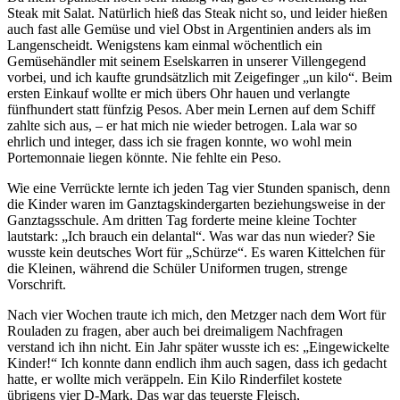
Steak mit Salat. Natürlich hieß das Steak nicht so, und leider hießen
auch fast alle Gemüse und viel Obst in Argentinien anders als im
Langenscheidt. Wenigstens kam einmal wöchentlich ein
Gemüsehändler mit seinem Eselskarren in unserer Villengegend
vorbei, und ich kaufte grundsätzlich mit Zeigefinger
un kilo
. Beim
ersten Einkauf wollte er mich übers Ohr hauen und verlangte
fünfhundert statt fünfzig Pesos. Aber mein Lernen auf dem Schiff
zahlte sich aus, – er hat mich nie wieder betrogen. Lala war so
ehrlich und integer, dass ich sie fragen konnte, wo wohl mein
Portemonnaie liegen könnte. Nie fehlte ein Peso.
Wie eine Verrückte lernte ich jeden Tag vier Stunden spanisch, denn
die Kinder waren im Ganztagskindergarten beziehungsweise in der
Ganztagsschule. Am dritten Tag forderte meine kleine Tochter
lautstark:
Ich brauch ein delantal
. Was war das nun wieder? Sie
wusste kein deutsches Wort für
Schürze
. Es waren Kittelchen für
die Kleinen, während die Schüler Uniformen trugen, strenge
Vorschrift.
Nach vier Wochen traute ich mich, den Metzger nach dem Wort für
Rouladen zu fragen, aber auch bei dreimaligem Nachfragen
verstand ich ihn nicht. Ein Jahr später wusste ich es:
Eingewickelte
Kinder!
Ich konnte dann endlich ihm auch sagen, dass ich gedacht
hatte, er wollte mich veräppeln. Ein Kilo Rinderfilet kostete
übrigens vier D-Mark. Das war das teuerste Fleisch,