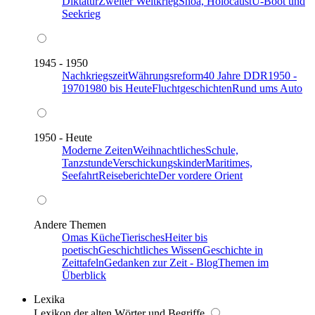
Diktatur
Zweiter Weltkrieg
Shoa, Holocaust
U-Boot und
Seekrieg
1945 - 1950
Nachkriegszeit
Währungsreform
40 Jahre DDR
1950 -
1970
1980 bis Heute
Fluchtgeschichten
Rund ums Auto
1950 - Heute
Moderne Zeiten
Weihnachtliches
Schule,
Tanzstunde
Verschickungskinder
Maritimes,
Seefahrt
Reiseberichte
Der vordere Orient
Andere Themen
Omas Küche
Tierisches
Heiter bis
poetisch
Geschichtliches Wissen
Geschichte in
Zeittafeln
Gedanken zur Zeit - Blog
Themen im
Überblick
Lexika
Lexikon der alten Wörter und Begriffe