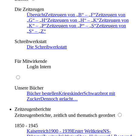
Die Zeitzeugen
Übersicht
Zeitzeugen von
B
–
F
Zeitzeugen von
G
–
H
Zeitzeugen von
H
–
K
Zeitzeugen von
K
–
P
Zeitzeugen von
P
–
S
Zeitzeugen von
S
–
Z
Schreibwerkstatt
Die Schreibwerkstatt
Für Mitwirkende
LogIn Intern
Unsere Bücher
Bücher bestellen
Kriegskinder
Schwarzbrot mit
Zucker
Dennoch gelacht…
Zeitzeugenberichte
Zeitzeugenberichte, zeitlich und thematisch geordnet
1850 - 1945
Kaiserreich
1900 - 1939
Erster Weltkrieg
NS-