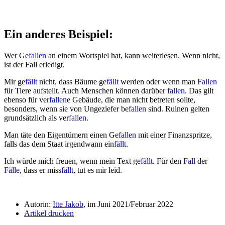
Ein anderes Beispiel:
Wer Ge
fallen
an einem Wortspiel hat, kann weiterlesen. Wenn nicht,
ist der Fall erledigt.
Mir ge
fällt
nicht, dass Bäume ge
fällt
werden oder wenn man
Fallen
für Tiere aufstellt. Auch Menschen können darüber
fallen
. Das gilt
ebenso für ver
fallen
e Gebäude, die man nicht betreten sollte,
besonders, wenn sie von Ungeziefer be
fallen
sind. Ruinen gelten
grundsätzlich als ver
fallen
.
Man täte den Eigentümern einen Ge
fallen
mit einer Finanzspritze,
falls das dem Staat irgendwann ein
fällt
.
Ich würde mich freuen, wenn mein Text ge
fällt
. Für den
Fall
der
Fälle
, dass er miss
fällt
, tut es mir leid.
Autorin:
Itte Jakob
, im Juni 2021/Februar 2022
Artikel drucken