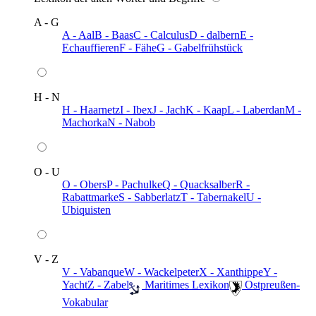
A - G
A - Aal
B - Baas
C - Calculus
D - dalbern
E -
Echauffieren
F - Fähe
G - Gabelfrühstück
H - N
H - Haarnetz
I - Ibex
J - Jach
K - Kaap
L - Laberdan
M -
Machorka
N - Nabob
O - U
O - Obers
P - Pachulke
Q - Quacksalber
R -
Rabattmarke
S - Sabberlatz
T - Tabernakel
U -
Ubiquisten
V - Z
V - Vabanque
W - Wackelpeter
X - Xanthippe
Y -
Yacht
Z - Zabel
️ Maritimes Lexikon
️ Ostpreußen-
Vokabular