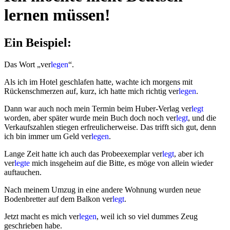
lernen müssen!
Ein Beispiel:
Das Wort
ver
legen
.
Als ich im Hotel geschlafen hatte, wachte ich morgens mit
Rückenschmerzen auf, kurz, ich hatte mich richtig ver
legen
.
Dann war auch noch mein Termin beim Huber-Verlag ver
legt
worden, aber später wurde mein Buch doch noch ver
legt
, und die
Verkaufszahlen stiegen erfreulicherweise. Das trifft sich gut, denn
ich bin immer um Geld ver
legen
.
Lange Zeit hatte ich auch das Probeexemplar ver
legt
, aber ich
ver
legte
mich insgeheim auf die Bitte, es möge von allein wieder
auftauchen.
Nach meinem Umzug in eine andere Wohnung wurden neue
Bodenbretter auf dem Balkon ver
legt
.
Jetzt macht es mich ver
legen
, weil ich so viel dummes Zeug
geschrieben habe.