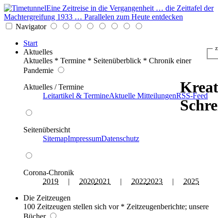
Eine Zeitreise in die Vergangenheit … die Zeittafel der
Machtergreifung 1933 … Parallelen zum Heute entdecken
Navigator
Start
z
Aktuelles
Aktuelles * Termine * Seitenüberblick * Chronik einer
Pandemie
Kreat
Aktuelles / Termine
Leitartikel & Termine
Aktuelle Mitteilungen
RSS-Feed
Schre
Seitenübersicht
Sitemap
Impressum
Datenschutz
Corona-Chronik
2019
|
2020
2021
|
2022
2023
|
2025
Die Zeitzeugen
100 Zeitzeugen stellen sich vor * Zeitzeugenberichte; unsere
Bücher