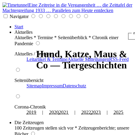
Eine Zeitreise in die Vergangenheit … die Zeittafel der
Machtergreifung 1933 … Parallelen zum Heute entdecken
Navigator
Start
Aktuelles
z
Aktuelles * Termine * Seitenüberblick * Chronik einer
Pandemie
Hund, Katze, Maus &
Aktuelles / Termine
Leitartikel & Termine
Aktuelle Mitteilungen
RSS-Feed
Co — Tiergeschichten
Seitenübersicht
Sitemap
Impressum
Datenschutz
Corona-Chronik
2019
|
2020
2021
|
2022
2023
|
2025
Die Zeitzeugen
100 Zeitzeugen stellen sich vor * Zeitzeugenberichte; unsere
Bücher