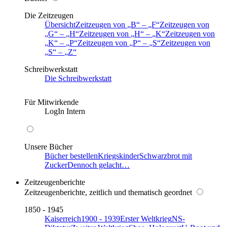
Die Zeitzeugen
Übersicht
Zeitzeugen von
B
–
F
Zeitzeugen von
G
–
H
Zeitzeugen von
H
–
K
Zeitzeugen von
K
–
P
Zeitzeugen von
P
–
S
Zeitzeugen von
S
–
Z
Schreibwerkstatt
Die Schreibwerkstatt
Für Mitwirkende
LogIn Intern
Unsere Bücher
Bücher bestellen
Kriegskinder
Schwarzbrot mit
Zucker
Dennoch gelacht…
Zeitzeugenberichte
Zeitzeugenberichte, zeitlich und thematisch geordnet
1850 - 1945
Kaiserreich
1900 - 1939
Erster Weltkrieg
NS-