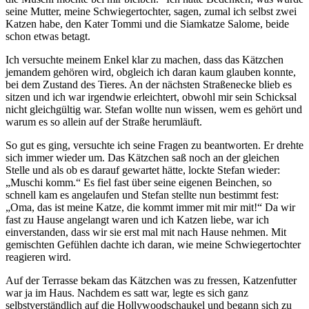
seine Mutter, meine Schwiegertochter, sagen, zumal ich selbst zwei
Katzen habe, den Kater Tommi und die Siamkatze Salome, beide
schon etwas betagt.
Ich versuchte meinem Enkel klar zu machen, dass das Kätzchen
jemandem gehören wird, obgleich ich daran kaum glauben konnte,
bei dem Zustand des Tieres. An der nächsten Straßenecke blieb es
sitzen und ich war irgendwie erleichtert, obwohl mir sein Schicksal
nicht gleichgültig war. Stefan wollte nun wissen, wem es gehört und
warum es so allein auf der Straße herumläuft.
So gut es ging, versuchte ich seine Fragen zu beantworten. Er drehte
sich immer wieder um. Das Kätzchen saß noch an der gleichen
Stelle und als ob es darauf gewartet hätte, lockte Stefan wieder:
Muschi komm.
Es fiel fast über seine eigenen Beinchen, so
schnell kam es angelaufen und Stefan stellte nun bestimmt fest:
Oma, das ist meine Katze, die kommt immer mit mir mit!
Da wir
fast zu Hause angelangt waren und ich Katzen liebe, war ich
einverstanden, dass wir sie erst mal mit nach Hause nehmen. Mit
gemischten Gefühlen dachte ich daran, wie meine Schwiegertochter
reagieren wird.
Auf der Terrasse bekam das Kätzchen was zu fressen, Katzenfutter
war ja im Haus. Nachdem es satt war, legte es sich ganz
selbstverständlich auf die Hollywoodschaukel und begann sich zu