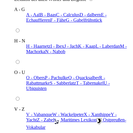
A - G
A - Aal
B - Baas
C - Calculus
D - dalbern
E -
Echauffieren
F - Fähe
G - Gabelfrühstück
H - N
H - Haarnetz
I - Ibex
J - Jach
K - Kaap
L - Laberdan
M -
Machorka
N - Nabob
O - U
O - Obers
P - Pachulke
Q - Quacksalber
R -
Rabattmarke
S - Sabberlatz
T - Tabernakel
U -
Ubiquisten
V - Z
V - Vabanque
W - Wackelpeter
X - Xanthippe
Y -
Yacht
Z - Zabel
️ Maritimes Lexikon
️ Ostpreußen-
Vokabular