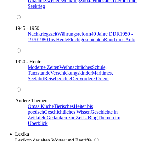
Diktatur
Zweiter Weltkrieg
Shoa, Holocaust
U-Boot und
Seekrieg
1945 - 1950
Nachkriegszeit
Währungsreform
40 Jahre DDR
1950 -
1970
1980 bis Heute
Fluchtgeschichten
Rund ums Auto
1950 - Heute
Moderne Zeiten
Weihnachtliches
Schule,
Tanzstunde
Verschickungskinder
Maritimes,
Seefahrt
Reiseberichte
Der vordere Orient
Andere Themen
Omas Küche
Tierisches
Heiter bis
poetisch
Geschichtliches Wissen
Geschichte in
Zeittafeln
Gedanken zur Zeit - Blog
Themen im
Überblick
Lexika
Lexikon der alten Wörter und Begriffe