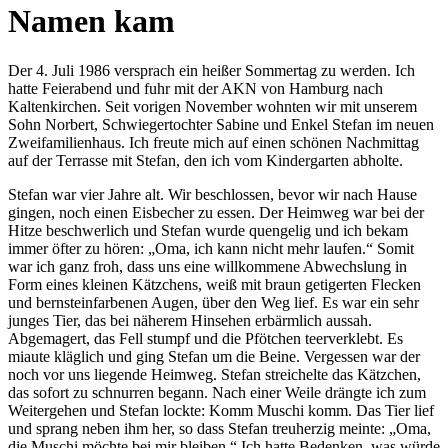
Namen kam
Der 4. Juli 1986 versprach ein heißer Sommertag zu werden. Ich
hatte Feierabend und fuhr mit der AKN von Hamburg nach
Kaltenkirchen. Seit vorigen November wohnten wir mit unserem
Sohn Norbert, Schwiegertochter Sabine und Enkel Stefan im neuen
Zweifamilienhaus. Ich freute mich auf einen schönen Nachmittag
auf der Terrasse mit Stefan, den ich vom Kindergarten abholte.
Stefan war vier Jahre alt. Wir beschlossen, bevor wir nach Hause
gingen, noch einen Eisbecher zu essen. Der Heimweg war bei der
Hitze beschwerlich und Stefan wurde quengelig und ich bekam
immer öfter zu hören:
Oma, ich kann nicht mehr laufen.
Somit
war ich ganz froh, dass uns eine willkommene Abwechslung in
Form eines kleinen Kätzchens, weiß mit braun getigerten Flecken
und bernsteinfarbenen Augen, über den Weg lief. Es war ein sehr
junges Tier, das bei näherem Hinsehen erbärmlich aussah.
Abgemagert, das Fell stumpf und die Pfötchen teerverklebt. Es
miaute kläglich und ging Stefan um die Beine. Vergessen war der
noch vor uns liegende Heimweg. Stefan streichelte das Kätzchen,
das sofort zu schnurren begann. Nach einer Weile drängte ich zum
Weitergehen und Stefan lockte: Komm Muschi komm. Das Tier lief
und sprang neben ihm her, so dass Stefan treuherzig meinte:
Oma,
die Muschi möchte bei mir bleiben.
Ich hatte Bedenken, was würde