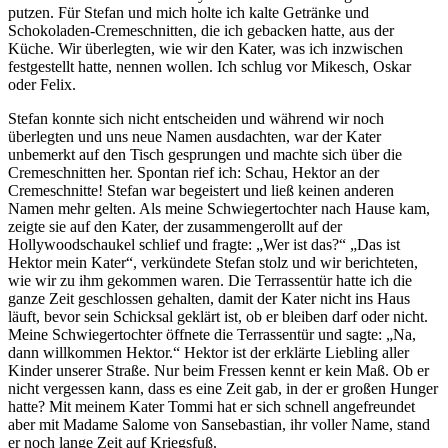
putzen. Für Stefan und mich holte ich kalte Getränke und
Schokoladen-Cremeschnitten, die ich gebacken hatte, aus der
Küche. Wir überlegten, wie wir den Kater, was ich inzwischen
festgestellt hatte, nennen wollen. Ich schlug vor Mikesch, Oskar
oder Felix.
Stefan konnte sich nicht entscheiden und während wir noch
überlegten und uns neue Namen ausdachten, war der Kater
unbemerkt auf den Tisch gesprungen und machte sich über die
Cremeschnitten her. Spontan rief ich: Schau, Hektor an der
Cremeschnitte! Stefan war begeistert und ließ keinen anderen
Namen mehr gelten. Als meine Schwiegertochter nach Hause kam,
zeigte sie auf den Kater, der zusammengerollt auf der
Hollywoodschaukel schlief und fragte:
Wer ist das?
Das ist
Hektor mein Kater
, verkündete Stefan stolz und wir berichteten,
wie wir zu ihm gekommen waren. Die Terrassentür hatte ich die
ganze Zeit geschlossen gehalten, damit der Kater nicht ins Haus
läuft, bevor sein Schicksal geklärt ist, ob er bleiben darf oder nicht.
Meine Schwiegertochter öffnete die Terrassentür und sagte:
Na,
dann willkommen Hektor.
Hektor ist der erklärte Liebling aller
Kinder unserer Straße. Nur beim Fressen kennt er kein Maß. Ob er
nicht vergessen kann, dass es eine Zeit gab, in der er großen Hunger
hatte? Mit meinem Kater Tommi hat er sich schnell angefreundet
aber mit Madame Salome von Sansebastian, ihr voller Name, stand
er noch lange Zeit auf Kriegsfuß.