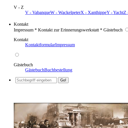
V - Z
V - Vabanque
W - Wackelpeter
X - Xanthippe
Y - Yacht
Z 
Kontakt
Impressum * Kontakt zur Erinnerungswerkstatt * Gästebuch
Kontakt
Kontaktformular
Impressum
Gästebuch
Gästebuch
Buchbestellung