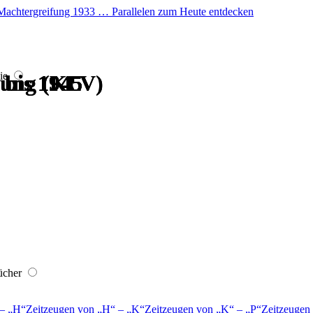
er Machtergreifung 1933 … Parallelen zum Heute entdecken
ie
 bis 1945
 bis 1945
 bis 1945
 bis 1945
kung (KLV)
kung (KLV)
ücher
–
H
Zeitzeugen von
H
–
K
Zeitzeugen von
K
–
P
Zeitzeugen