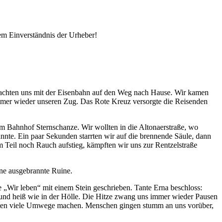
em Einverständnis der Urheber!
machten uns mit der Eisenbahn auf den Weg nach Hause. Wir kamen
immer wieder unseren Zug. Das Rote Kreuz versorgte die Reisenden
m Bahnhof Sternschanze. Wir wollten in die Altonaerstraße, wo
annte. Ein paar Sekunden starrten wir auf die brennende Säule, dann
Teil noch Rauch aufstieg, kämpften wir uns zur Rentzelstraße
ine ausgebrannte Ruine.
te
Wir leben
mit einem Stein geschrieben. Tante Erna beschloss:
und heiß wie in der Hölle. Die Hitze zwang uns immer wieder Pausen
ssten viele Umwege machen. Menschen gingen stumm an uns vorüber,