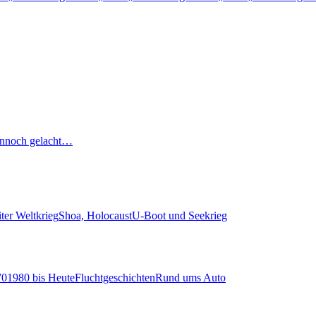
nnoch gelacht…
ter Weltkrieg
Shoa, Holocaust
U-Boot und Seekrieg
70
1980 bis Heute
Fluchtgeschichten
Rund ums Auto