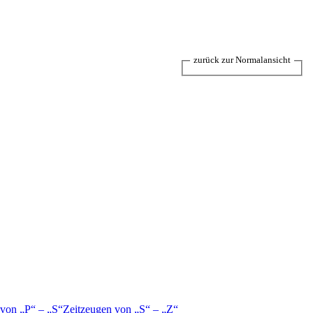
zurück zur Normalansicht
 von
P
–
S
Zeitzeugen von
S
–
Z