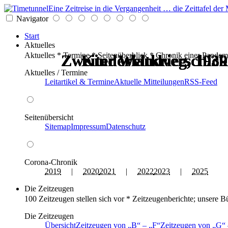
Eine Zeitreise in die Vergangenheit … die Zeittafel d
Navigator
Start
Aktuelles
Aktuelles * Termine * Seitenüberblick * Chronik einer Pandem
Zweiter Weltkrieg, 1939
Zweiter Weltkrieg, 1939
Zweiter Weltkrieg, 1939
Zweiter Weltkrieg, 1939
Kinderlandverschic
Kinderlandverschic
Aktuelles / Termine
Leitartikel & Termine
Aktuelle Mitteilungen
RSS-Feed
Seitenübersicht
Sitemap
Impressum
Datenschutz
Corona-Chronik
2019
|
2020
2021
|
2022
2023
|
2025
Die Zeitzeugen
100 Zeitzeugen stellen sich vor * Zeitzeugenberichte; unsere B
Die Zeitzeugen
Übersicht
Zeitzeugen von
B
–
F
Zeitzeugen von
G