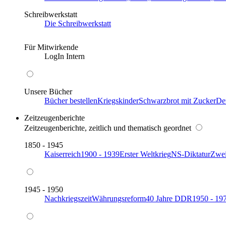
Schreibwerkstatt
Die Schreibwerkstatt
Für Mitwirkende
LogIn Intern
Unsere Bücher
Bücher bestellen
Kriegskinder
Schwarzbrot mit Zucker
De
Zeitzeugenberichte
Zeitzeugenberichte, zeitlich und thematisch geordnet
1850 - 1945
Kaiserreich
1900 - 1939
Erster Weltkrieg
NS-Diktatur
Zwei
1945 - 1950
Nachkriegszeit
Währungsreform
40 Jahre DDR
1950 - 19