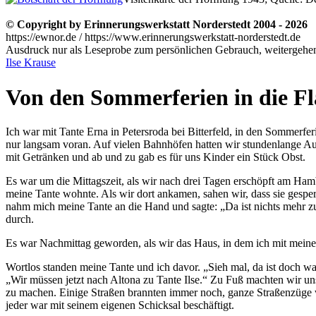
© Copyright by Erinnerungswerkstatt Norderstedt 2004 - 2026
https://ewnor.de / https://www.erinnerungswerkstatt-norderstedt.de
Ausdruck nur als Leseprobe zum persönlichen Gebrauch, weitergehend
Ilse Krause
Von den Sommerferien in die F
Ich war mit Tante Erna in Petersroda bei Bitterfeld, in den Somme
nur langsam voran. Auf vielen Bahnhöfen hatten wir stundenlange Au
mit Getränken und ab und zu gab es für uns Kinder ein Stück Obst.
Es war um die Mittagszeit, als wir nach drei Tagen erschöpft am Ha
meine Tante wohnte. Als wir dort ankamen, sahen wir, dass sie gesper
nahm mich meine Tante an die Hand und sagte:
Da ist nichts mehr zu
durch.
Es war Nachmittag geworden, als wir das Haus, in dem ich mit meine
Wortlos standen meine Tante und ich davor.
Sieh mal, da ist doch wa
Wir müssen jetzt nach Altona zu Tante Ilse.
Zu Fuß machten wir uns
zu machen. Einige Straßen brannten immer noch, ganze Straßenzüge
jeder war mit seinem eigenen Schicksal beschäftigt.