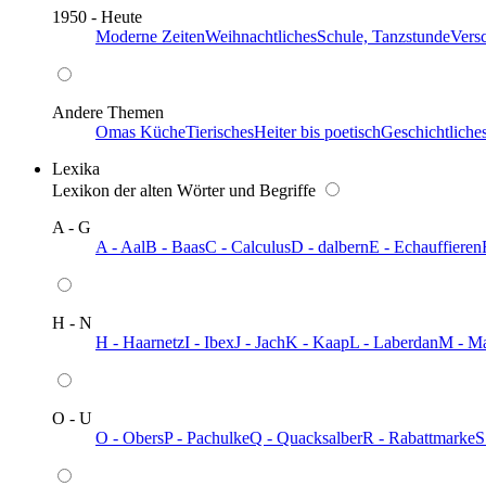
1950 - Heute
Moderne Zeiten
Weihnachtliches
Schule, Tanzstunde
Vers
Andere Themen
Omas Küche
Tierisches
Heiter bis poetisch
Geschichtliche
Lexika
Lexikon der alten Wörter und Begriffe
A - G
A - Aal
B - Baas
C - Calculus
D - dalbern
E - Echauffieren
H - N
H - Haarnetz
I - Ibex
J - Jach
K - Kaap
L - Laberdan
M - M
O - U
O - Obers
P - Pachulke
Q - Quacksalber
R - Rabattmarke
S