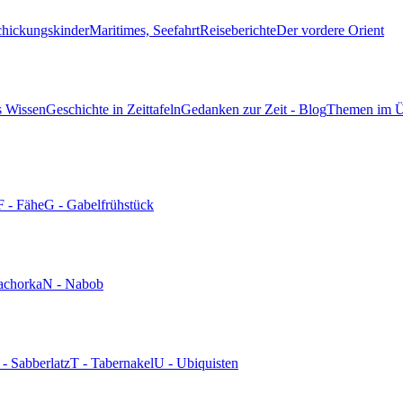
chickungskinder
Maritimes, Seefahrt
Reiseberichte
Der vordere Orient
s Wissen
Geschichte in Zeittafeln
Gedanken zur Zeit - Blog
Themen im Ü
F - Fähe
G - Gabelfrühstück
achorka
N - Nabob
 - Sabberlatz
T - Tabernakel
U - Ubiquisten