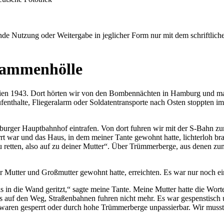
e Nutzung oder Weitergabe in jeglicher Form nur mit dem schriftlich
lammenhölle
rferien 1943. Dort hörten wir von den Bombennächten in Hamburg und 
fenthalte, Fliegeralarm oder Soldatentransporte nach Osten stoppten 
mburger Hauptbahnhof eintrafen. Von dort fuhren wir mit der S-Bahn zu
rt war und das Haus, in dem meiner Tante gewohnt hatte, lichterloh br
 retten, also auf zu deiner Mutter
. Über Trümmerberge, aus denen zum 
r Mutter und Großmutter gewohnt hatte, erreichten. Es war nur noch e
s in die Wand geritzt,
sagte meine Tante. Meine Mutter hatte die Wor
 auf den Weg, Straßenbahnen fuhren nicht mehr. Es war gespenstisch 
 waren gesperrt oder durch hohe Trümmerberge unpassierbar. Wir mu