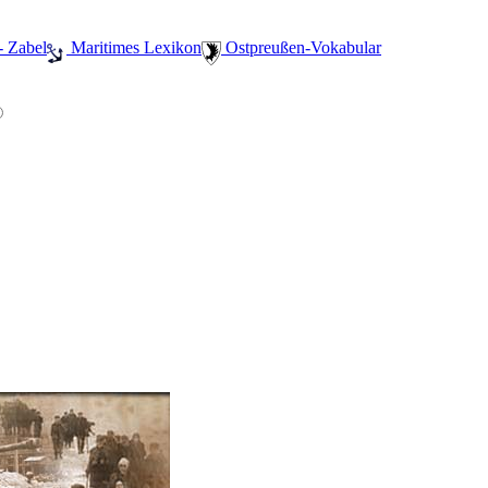
- Zabel
️ Maritimes Lexikon
️ Ostpreußen-Vokabular