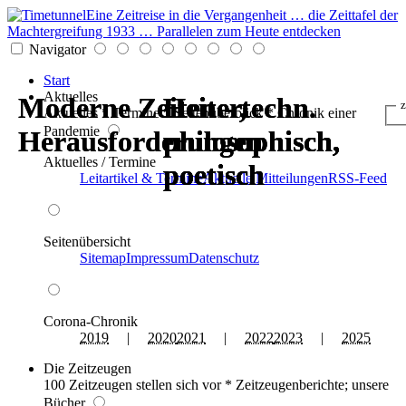
Eine Zeitreise in die Vergangenheit … die Zeittafel der
Machtergreifung 1933 … Parallelen zum Heute entdecken
Navigator
Start
Aktuelles
Moderne Zeiten - techn.
Moderne Zeiten - techn.
Heiter,
Heiter,
Heiter,
Heiter,
z
Aktuelles * Termine * Seitenüberblick * Chronik einer
Pandemie
Herausforderungen
Herausforderungen
philosophisch,
philosophisch,
philosophisch,
philosophisch,
Aktuelles / Termine
poetisch
poetisch
poetisch
poetisch
Leitartikel & Termine
Aktuelle Mitteilungen
RSS-Feed
Seitenübersicht
Sitemap
Impressum
Datenschutz
Corona-Chronik
2019
|
2020
2021
|
2022
2023
|
2025
Die Zeitzeugen
100 Zeitzeugen stellen sich vor * Zeitzeugenberichte; unsere
Bücher