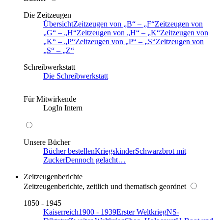
Die Zeitzeugen
Übersicht
Zeitzeugen von
B
–
F
Zeitzeugen von
G
–
H
Zeitzeugen von
H
–
K
Zeitzeugen von
K
–
P
Zeitzeugen von
P
–
S
Zeitzeugen von
S
–
Z
Schreibwerkstatt
Die Schreibwerkstatt
Für Mitwirkende
LogIn Intern
Unsere Bücher
Bücher bestellen
Kriegskinder
Schwarzbrot mit
Zucker
Dennoch gelacht…
Zeitzeugenberichte
Zeitzeugenberichte, zeitlich und thematisch geordnet
1850 - 1945
Kaiserreich
1900 - 1939
Erster Weltkrieg
NS-