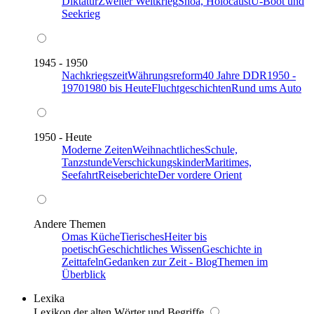
Diktatur
Zweiter Weltkrieg
Shoa, Holocaust
U-Boot und
Seekrieg
1945 - 1950
Nachkriegszeit
Währungsreform
40 Jahre DDR
1950 -
1970
1980 bis Heute
Fluchtgeschichten
Rund ums Auto
1950 - Heute
Moderne Zeiten
Weihnachtliches
Schule,
Tanzstunde
Verschickungskinder
Maritimes,
Seefahrt
Reiseberichte
Der vordere Orient
Andere Themen
Omas Küche
Tierisches
Heiter bis
poetisch
Geschichtliches Wissen
Geschichte in
Zeittafeln
Gedanken zur Zeit - Blog
Themen im
Überblick
Lexika
Lexikon der alten Wörter und Begriffe