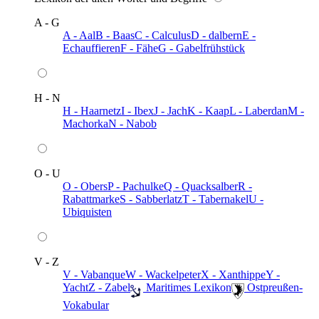
A - G
A - Aal
B - Baas
C - Calculus
D - dalbern
E -
Echauffieren
F - Fähe
G - Gabelfrühstück
H - N
H - Haarnetz
I - Ibex
J - Jach
K - Kaap
L - Laberdan
M -
Machorka
N - Nabob
O - U
O - Obers
P - Pachulke
Q - Quacksalber
R -
Rabattmarke
S - Sabberlatz
T - Tabernakel
U -
Ubiquisten
V - Z
V - Vabanque
W - Wackelpeter
X - Xanthippe
Y -
Yacht
Z - Zabel
️ Maritimes Lexikon
️ Ostpreußen-
Vokabular