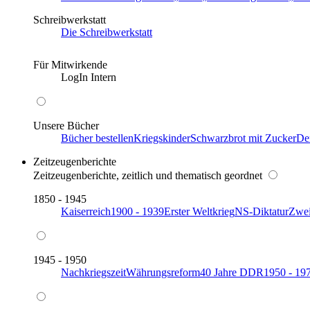
Schreibwerkstatt
Die Schreibwerkstatt
Für Mitwirkende
LogIn Intern
Unsere Bücher
Bücher bestellen
Kriegskinder
Schwarzbrot mit Zucker
De
Zeitzeugenberichte
Zeitzeugenberichte, zeitlich und thematisch geordnet
1850 - 1945
Kaiserreich
1900 - 1939
Erster Weltkrieg
NS-Diktatur
Zwei
1945 - 1950
Nachkriegszeit
Währungsreform
40 Jahre DDR
1950 - 19