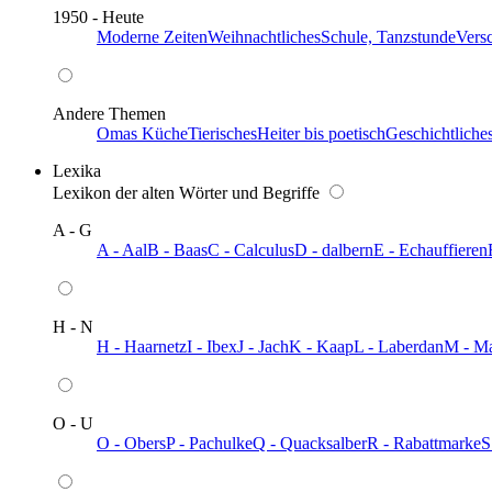
1950 - Heute
Moderne Zeiten
Weihnachtliches
Schule, Tanzstunde
Vers
Andere Themen
Omas Küche
Tierisches
Heiter bis poetisch
Geschichtliche
Lexika
Lexikon der alten Wörter und Begriffe
A - G
A - Aal
B - Baas
C - Calculus
D - dalbern
E - Echauffieren
H - N
H - Haarnetz
I - Ibex
J - Jach
K - Kaap
L - Laberdan
M - M
O - U
O - Obers
P - Pachulke
Q - Quacksalber
R - Rabattmarke
S