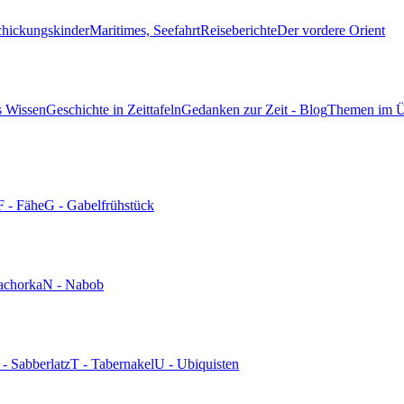
chickungskinder
Maritimes, Seefahrt
Reiseberichte
Der vordere Orient
s Wissen
Geschichte in Zeittafeln
Gedanken zur Zeit - Blog
Themen im Ü
F - Fähe
G - Gabelfrühstück
achorka
N - Nabob
 - Sabberlatz
T - Tabernakel
U - Ubiquisten