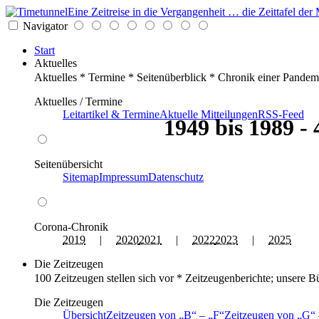
Eine Zeitreise in die Vergangenheit … die Zeittafel d
Navigator
Start
Aktuelles
Aktuelles * Termine * Seitenüberblick * Chronik einer Pandem
Aktuelles / Termine
Leitartikel & Termine
Aktuelle Mitteilungen
RSS-Feed
1949 bis 1989 -
Seitenübersicht
Sitemap
Impressum
Datenschutz
Corona-Chronik
2019
|
2020
2021
|
2022
2023
|
2025
Die Zeitzeugen
100 Zeitzeugen stellen sich vor * Zeitzeugenberichte; unsere B
Die Zeitzeugen
Übersicht
Zeitzeugen von
B
–
F
Zeitzeugen von
G