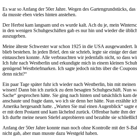
Es war so Anfang der 50er Jahre. Wegen des Gartengrundstücks, das w
da musste eben vieles hinten anstehen.
Der Herbst kam langsam und es wurde kalt. Ach du je, mein Winterschu
in den wenigen Schuhgeschäften gab es nur hin und wieder die übliche
auszugeben.
Meine älteste Schwester war schon 1925 in die USA ausgewandert. In 
blieb bestehen. In jeden Brief, den sie schrieb, legte sie einige de
eintauschen konnte. Alle verbrauchten wir jedenfalls nicht, so dass wir
Ich fuhr nach Westberlin und erkundigte mich in einem kleinen Schuhg
genügend Westbriefmarken. Ich sagte jedoch nichts über die Coupons
denn nicht?
Ein paar Tage später fuhr ich wieder nach Westberlin, bin mit meinen
wissen! Dann bin ich zurück zu dem besagten Schuhgeschäft. Nun war a
Sache
gesprochen hätte. Sie ging nach hinten und tatsächlich kam der
anschaute und fragte dann, wo ich sie denn her hätte. Nun erzählte ich
Amerika hergesandt hatte.
Warten Sie mal einen Augenblick
sagte e
er mit dem Postamt und kam lächelnd zurück. Offenbar hatte ihm der
Ich durfte meine neuen Stiefel anprobieren und bezahlte sie schlie
Anfang der 50er Jahre konnte man noch ohne Kontrolle mit der S-Bah
nicht gab, aber man musste dazu Westgeld haben.