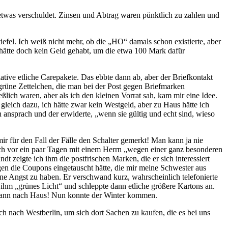
 etwas verschuldet. Zinsen und Abtrag waren pünktlich zu zahlen und
efel. Ich weiß nicht mehr, ob die
HO
damals schon existierte, aber
h hätte doch kein Geld gehabt, um die etwa 100 Mark dafür
tive etliche Carepakete. Das ebbte dann ab, aber der Briefkontakt
 grüne Zettelchen, die man bei der Post gegen Briefmarken
ießlich waren, aber als ich den kleinen Vorrat sah, kam mir eine Idee.
gleich dazu, ich hätte zwar kein Westgeld, aber zu Haus hätte ich
h ansprach und der erwiderte,
wenn sie gültig und echt sind, wieso
ir für den Fall der Fälle den Schalter gemerkt! Man kann ja nie
 ich vor ein paar Tagen mit einem Herrn
wegen einer ganz besonderen
t zeigte ich ihm die postfrischen Marken, die er sich interessiert
en die Coupons eingetauscht hätte, die mir meine Schwester aus
eine Angst zu haben. Er verschwand kurz, wahrscheinlich telefonierte
n ihm
grünes Licht
und schleppte dann etliche größere Kartons an.
s dann nach Haus! Nun konnte der Winter kommen.
h nach Westberlin, um sich dort Sachen zu kaufen, die es bei uns