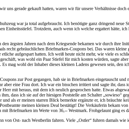
ir uns gerade gekauft hatten, waren wir für unsere Verhältnisse doch
hzeug war ja total aufgebraucht. Ich benötigte ganz dringend neue Sti
n Einheitsstiefel. Trotzdem, auch wenn ich welche ergattert hätte, ic
den ärgsten Jahren nach dem Kriegsende bekamen wir durch ihre Initia
r damals recht gebräuchlichen Briefmarken-Coupons bei. Das waren kleine
 etliche aufgespart hatten. Ich weiß heute nicht mehr, wie viele es schl
eschäft, was wohl ein Paar Stiefel für mich kosten würden, sagte aber 
. Es mag wohl der Inhaber dieses kleinen Ladens gewesen sein, den ic
 Coupons zur Post gegangen, hab sie in Briefmarken eingetauscht und m
ber eine Frau dort. Ich war ein bisschen irritiert und sagte ihr, dass
 Herr mit heraus, mit dem ich neulich gesprochen hatte. Etwas abgewand
 ihm, dass ich sie auf der hiesigen Poststelle am Schalter
sowieso
geg
r und als er meinen starren Blick bemerkte ergänzte er, ich bräuchte k
 Postbeamte meinen kleinen Deal bestätigt! Die Verkäuferin bekam vo
ßlich mit Briefmarken im Werte von 36,-- Westmark. Frohgelaunt ging e
n von Ost- nach Westberlin fahren. Viele
Ostler
fuhren damals wie ic