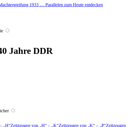
er Machtergreifung 1933 … Parallelen zum Heute entdecken
ie
 40 Jahre DDR
ücher
–
H
Zeitzeugen von
H
–
K
Zeitzeugen von
K
–
P
Zeitzeugen