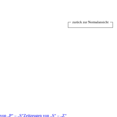
zurück zur Normalansicht
 von
P
–
S
Zeitzeugen von
S
–
Z