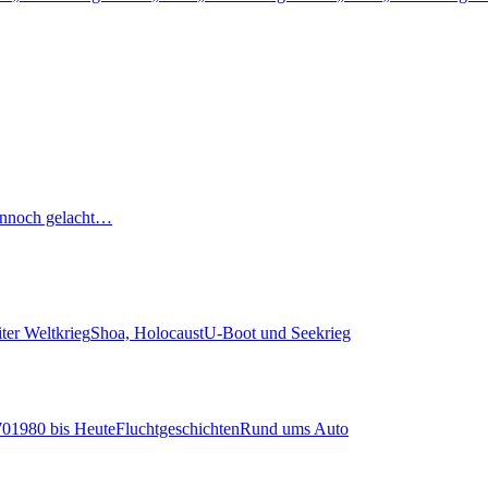
nnoch gelacht…
ter Weltkrieg
Shoa, Holocaust
U-Boot und Seekrieg
70
1980 bis Heute
Fluchtgeschichten
Rund ums Auto