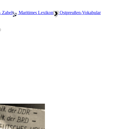
- Zabel
️ Maritimes Lexikon
️ Ostpreußen-Vokabular