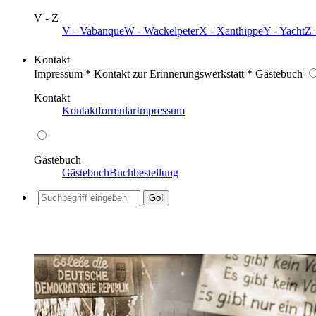
V - Z
V - Vabanque
W - Wackelpeter
X - Xanthippe
Y - Yacht
Z 
Kontakt
Impressum * Kontakt zur Erinnerungswerkstatt * Gästebuch
Kontakt
Kontaktformular
Impressum
Gästebuch
Gästebuch
Buchbestellung