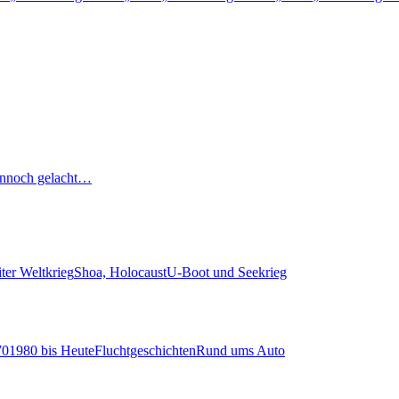
nnoch gelacht…
ter Weltkrieg
Shoa, Holocaust
U-Boot und Seekrieg
70
1980 bis Heute
Fluchtgeschichten
Rund ums Auto