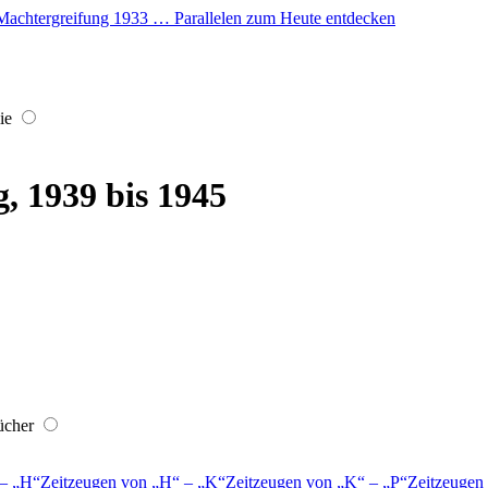
er Machtergreifung 1933 … Parallelen zum Heute entdecken
ie
, 1939 bis 1945
ücher
–
H
Zeitzeugen von
H
–
K
Zeitzeugen von
K
–
P
Zeitzeugen