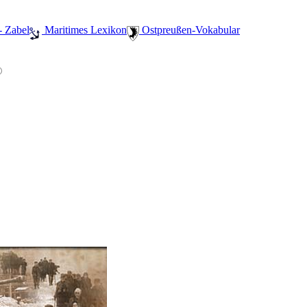
- Zabel
️ Maritimes Lexikon
️ Ostpreußen-Vokabular