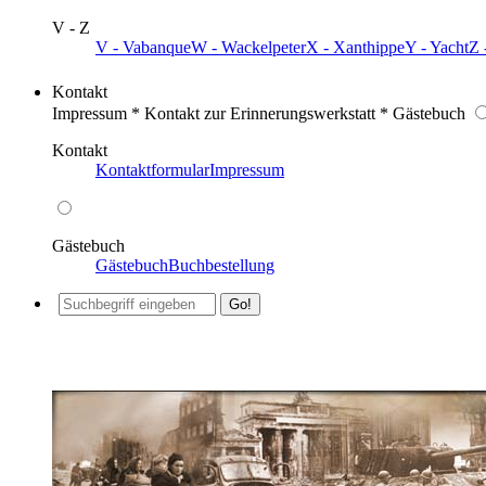
V - Z
V - Vabanque
W - Wackelpeter
X - Xanthippe
Y - Yacht
Z 
Kontakt
Impressum * Kontakt zur Erinnerungswerkstatt * Gästebuch
Kontakt
Kontaktformular
Impressum
Gästebuch
Gästebuch
Buchbestellung