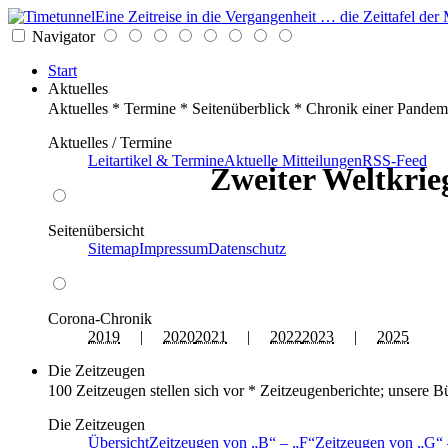
Eine Zeitreise in die Vergangenheit … die Zeittafel d
Navigator
Start
Aktuelles
Aktuelles * Termine * Seitenüberblick * Chronik einer Pandem
Aktuelles / Termine
Leitartikel & Termine
Aktuelle Mitteilungen
RSS-Feed
Zweiter Weltkrieg
Seitenübersicht
Sitemap
Impressum
Datenschutz
Corona-Chronik
2019
|
2020
2021
|
2022
2023
|
2025
Die Zeitzeugen
100 Zeitzeugen stellen sich vor * Zeitzeugenberichte; unsere B
Die Zeitzeugen
Übersicht
Zeitzeugen von
B
–
F
Zeitzeugen von
G