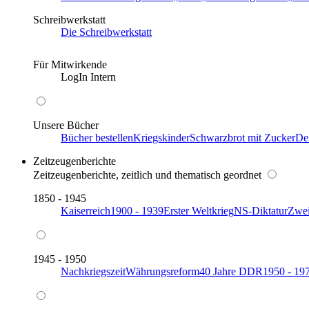
Schreibwerkstatt
Die Schreibwerkstatt
Für Mitwirkende
LogIn Intern
Unsere Bücher
Bücher bestellen
Kriegskinder
Schwarzbrot mit Zucker
De
Zeitzeugenberichte
Zeitzeugenberichte, zeitlich und thematisch geordnet
1850 - 1945
Kaiserreich
1900 - 1939
Erster Weltkrieg
NS-Diktatur
Zwei
1945 - 1950
Nachkriegszeit
Währungsreform
40 Jahre DDR
1950 - 19