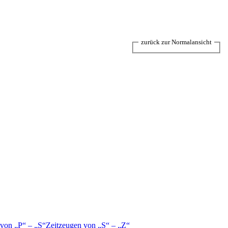
zurück zur Normalansicht
 von
P
–
S
Zeitzeugen von
S
–
Z