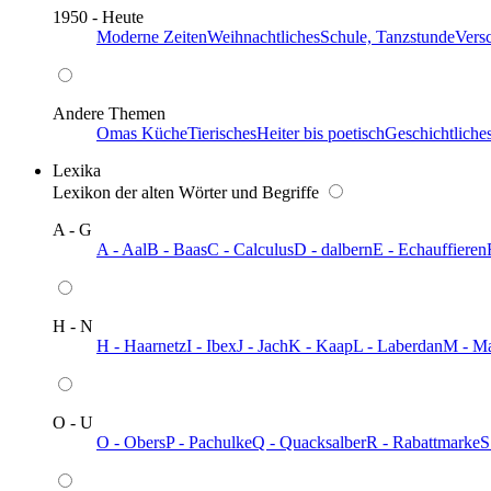
1950 - Heute
Moderne Zeiten
Weihnachtliches
Schule, Tanzstunde
Vers
Andere Themen
Omas Küche
Tierisches
Heiter bis poetisch
Geschichtliche
Lexika
Lexikon der alten Wörter und Begriffe
A - G
A - Aal
B - Baas
C - Calculus
D - dalbern
E - Echauffieren
H - N
H - Haarnetz
I - Ibex
J - Jach
K - Kaap
L - Laberdan
M - M
O - U
O - Obers
P - Pachulke
Q - Quacksalber
R - Rabattmarke
S