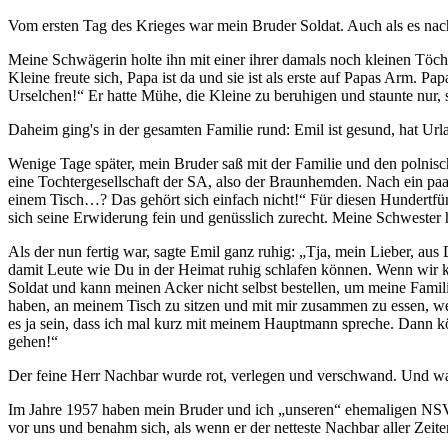
Vom ersten Tag des Krieges war mein Bruder Soldat. Auch als es nach
Meine Schwägerin holte ihn mit einer ihrer damals noch kleinen Töch
Kleine freute sich, Papa ist da und sie ist als erste auf Papas Arm. Pap
Urselchen!
Er hatte Mühe, die Kleine zu beruhigen und staunte nur, 
Daheim ging's in der gesamten Familie rund: Emil ist gesund, hat Url
Wenige Tage später, mein Bruder saß mit der Familie und den polnisc
eine Tochtergesellschaft der SA, also der Braunhemden. Nach ein pa
einem Tisch…? Das gehört sich einfach nicht!
Für diesen Hundertfün
sich seine Erwiderung fein und genüsslich zurecht. Meine Schwester h
Als der nun fertig war, sagte Emil ganz ruhig:
Tja, mein Lieber, aus 
damit Leute wie Du in der Heimat ruhig schlafen können. Wenn wir ke
Soldat und kann meinen Acker nicht selbst bestellen, um meine Famil
haben, an meinem Tisch zu sitzen und mit mir zusammen zu essen, wenn 
es ja sein, dass ich mal kurz mit meinem Hauptmann spreche. Dann kön
gehen!
Der feine Herr Nachbar wurde rot, verlegen und verschwand. Und wa
Im Jahre 1957 haben mein Bruder und ich
unseren
ehemaligen NSV-
vor uns und benahm sich, als wenn er der netteste Nachbar aller Zei