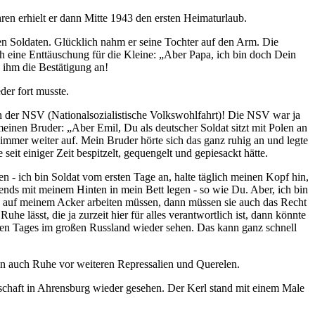
en erhielt er dann Mitte 1943 den ersten Heimaturlaub.
en Soldaten. Glücklich nahm er seine Tochter auf den Arm. Die
 eine Enttäuschung für die Kleine:
Aber Papa, ich bin doch Dein
 ihm die Bestätigung an!
der fort musste.
on der NSV (Nationalsozialistische Volkswohlfahrt)! Die NSV war ja
 meinen Bruder:
Aber Emil, Du als deutscher Soldat sitzt mit Polen an
immer weiter auf. Mein Bruder hörte sich das ganz ruhig an und legte
it einiger Zeit bespitzelt, gequengelt und gepiesackt hätte.
en - ich bin Soldat vom ersten Tage an, halte täglich meinen Kopf hin,
nds mit meinem Hinten in mein Bett legen - so wie Du. Aber, ich bin
at, auf meinem Acker arbeiten müssen, dann müssen sie auch das Recht
 lässt, die ja zurzeit hier für alles verantwortlich ist, dann könnte
ernen Tages im großen Russland wieder sehen. Das kann ganz schnell
nn auch Ruhe vor weiteren Repressalien und Querelen.
haft in Ahrensburg wieder gesehen. Der Kerl stand mit einem Male