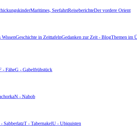
chickungskinder
Maritimes, Seefahrt
Reiseberichte
Der vordere Orient
s Wissen
Geschichte in Zeittafeln
Gedanken zur Zeit - Blog
Themen im Ü
F - Fähe
G - Gabelfrühstück
achorka
N - Nabob
 - Sabberlatz
T - Tabernakel
U - Ubiquisten