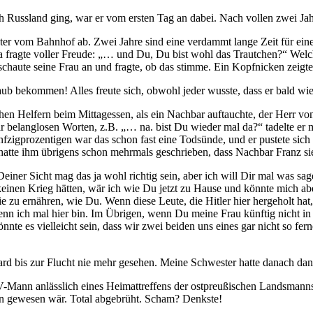
 Russland ging, war er vom ersten Tag an dabei. Nach vollen zwei Jahr
ter vom Bahnhof ab. Zwei Jahre sind eine verdammt lange Zeit für ein
a fragte voller Freude:
… und Du, Du bist wohl das Trautchen?
Welch
schaute seine Frau an und fragte, ob das stimme. Ein Kopfnicken zeigte
aub bekommen! Alles freute sich, obwohl jeder wusste, dass er bald wie
hen Helfern beim Mittagessen, als ein Nachbar auftauchte, der Herr v
ar belanglosen Worten, z.B.
… na. bist Du wieder mal da?
tadelte er
fzigprozentigen war das schon fast eine Todsünde, und er pustete sich 
atte ihm übrigens schon mehrmals geschrieben, dass Nachbar Franz sie se
Deiner Sicht mag das ja wohl richtig sein, aber ich will Dir mal was sag
inen Krieg hätten, wär ich wie Du jetzt zu Hause und könnte mich abe
ie zu ernähren, wie Du. Wenn diese Leute, die Hitler hier hergeholt h
ich mal hier bin. Im Übrigen, wenn Du meine Frau künftig nicht in Ruhe
nte es vielleicht sein, dass wir zwei beiden uns eines gar nicht so f
rd bis zur Flucht nie mehr gesehen. Meine Schwester hatte danach da
Mann anlässlich eines Heimattreffens der ostpreußischen Landsmannsc
ten gewesen wär. Total abgebrüht. Scham? Denkste!