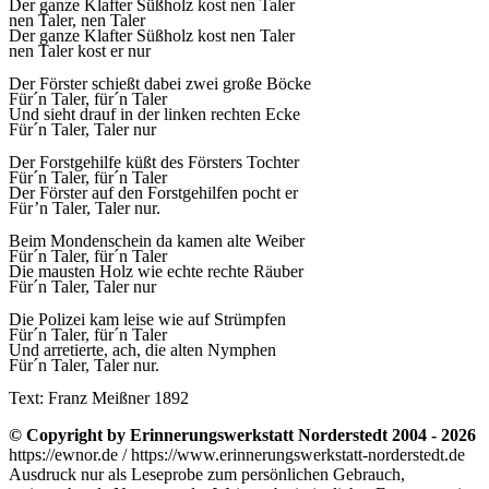
Der ganze Klafter Süßholz kost nen Taler
nen Taler, nen Taler
Der ganze Klafter Süßholz kost nen Taler
nen Taler kost er nur
Der Förster schießt dabei zwei große Böcke
Für´n Taler, für´n Taler
Und sieht drauf in der linken rechten Ecke
Für´n Taler, Taler nur
Der Forstgehilfe küßt des Försters Tochter
Für´n Taler, für´n Taler
Der Förster auf den Forstgehilfen pocht er
Für’n Taler, Taler nur.
Beim Mondenschein da kamen alte Weiber
Für´n Taler, für´n Taler
Die mausten Holz wie echte rechte Räuber
Für´n Taler, Taler nur
Die Polizei kam leise wie auf Strümpfen
Für´n Taler, für´n Taler
Und arretierte, ach, die alten Nymphen
Für´n Taler, Taler nur.
Text: Franz Meißner 1892
© Copyright by Erinnerungswerkstatt Norderstedt 2004 - 2026
https://ewnor.de / https://www.erinnerungswerkstatt-norderstedt.de
Ausdruck nur als Leseprobe zum persönlichen Gebrauch,