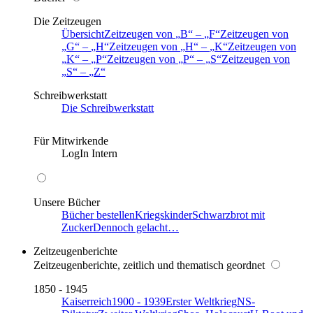
Die Zeitzeugen
Übersicht
Zeitzeugen von
B
–
F
Zeitzeugen von
G
–
H
Zeitzeugen von
H
–
K
Zeitzeugen von
K
–
P
Zeitzeugen von
P
–
S
Zeitzeugen von
S
–
Z
Schreibwerkstatt
Die Schreibwerkstatt
Für Mitwirkende
LogIn Intern
Unsere Bücher
Bücher bestellen
Kriegskinder
Schwarzbrot mit
Zucker
Dennoch gelacht…
Zeitzeugenberichte
Zeitzeugenberichte, zeitlich und thematisch geordnet
1850 - 1945
Kaiserreich
1900 - 1939
Erster Weltkrieg
NS-