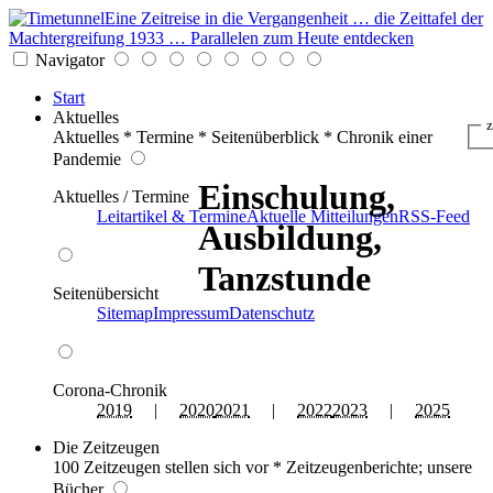
Eine Zeitreise in die Vergangenheit … die Zeittafel der
Machtergreifung 1933 … Parallelen zum Heute entdecken
Navigator
Start
Aktuelles
z
Aktuelles * Termine * Seitenüberblick * Chronik einer
Pandemie
Einschulung,
Aktuelles / Termine
Leitartikel & Termine
Aktuelle Mitteilungen
RSS-Feed
Ausbildung,
Tanzstunde
Seitenübersicht
Sitemap
Impressum
Datenschutz
Corona-Chronik
2019
|
2020
2021
|
2022
2023
|
2025
Die Zeitzeugen
100 Zeitzeugen stellen sich vor * Zeitzeugenberichte; unsere
Bücher