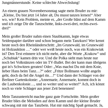
Jungmännerstunde. Keine schlechte Abwechslung!
An einem grauen Novembersonntag sagte mein Bruder zu mir:
Kleine, Du bist jetzt 14 Jahre alt, Du musst tanzen lernen!
Aber
wo, wie? Kein Problem, meinte er,
der Große bläst auf dem Kamm
und ich zeige Dir die Tanzschritte, links-zwei-drei, rechts-zwei-
drei!
Mein großer Bruder nahm einen Staubkamm, legte etwas
Seidenpapier darüber und schon begann mein Tanzkurs! Wer kennt
heute noch den Rheinländerschritt:
Im Grunewald, im Grunewald
ist Holzauktion …
oder wer weiß heute noch, was ein Krakowiak
ist? Den Text erinnere ich nicht mehr, aber die Worte
Krakow
und
Schubiak
kamen drin vor. Und die Polka sieht man heute nur
noch bei Volkstänzen oder im TV-Ballet. Bei der kann man übrigens
gut in's Schwitzen geraten! Oder:
Was machst Du mit dem Knie,
lieber Hans beim Tanz…?
oder:
Fritze Bollmann wollte angeln
geht, doch da fiel die Angel rin…!
Und dann der Schlager von der
Berliner Gartenkolonie:
Annemarie, Annemarie, kommt doch in
die Laubenkolonie…, und so weiter und so weiter!
Ach, ich könnt
noch so viele Schlager aus jener Zeit benennen!
Mein Tanzunterricht machte ganz gute Fortschritte. Mein großer
Bruder blies die Melodien auf dem Kamm und der kleine Bruder
schwang mit mir das Tanzbein. Hat mir mächtig Spaß gemacht. Ja,