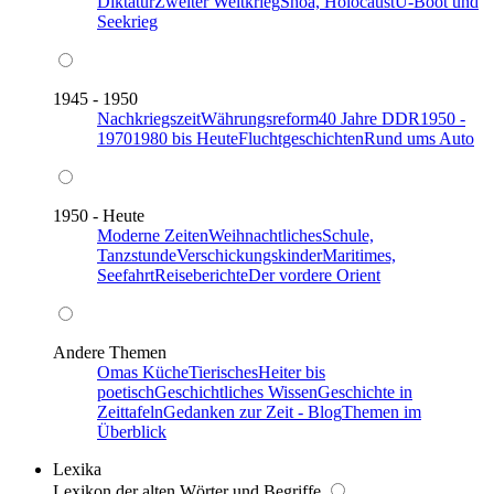
Diktatur
Zweiter Weltkrieg
Shoa, Holocaust
U-Boot und
Seekrieg
1945 - 1950
Nachkriegszeit
Währungsreform
40 Jahre DDR
1950 -
1970
1980 bis Heute
Fluchtgeschichten
Rund ums Auto
1950 - Heute
Moderne Zeiten
Weihnachtliches
Schule,
Tanzstunde
Verschickungskinder
Maritimes,
Seefahrt
Reiseberichte
Der vordere Orient
Andere Themen
Omas Küche
Tierisches
Heiter bis
poetisch
Geschichtliches Wissen
Geschichte in
Zeittafeln
Gedanken zur Zeit - Blog
Themen im
Überblick
Lexika
Lexikon der alten Wörter und Begriffe