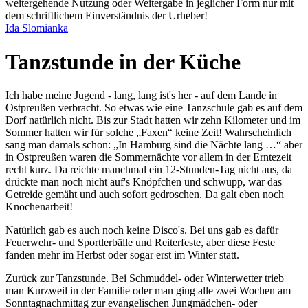
weitergehende Nutzung oder Weitergabe in jeglicher Form nur mit
dem schriftlichem Einverständnis der Urheber!
Ida Slomianka
Tanzstunde in der Küche
Ich habe meine Jugend - lang, lang ist's her - auf dem Lande in
Ostpreußen verbracht. So etwas wie eine Tanzschule gab es auf dem
Dorf natürlich nicht. Bis zur Stadt hatten wir zehn Kilometer und im
Sommer hatten wir für solche
Faxen
keine Zeit! Wahrscheinlich
sang man damals schon:
In Hamburg sind die Nächte lang …
aber
in Ostpreußen waren die Sommernächte vor allem in der Erntezeit
recht kurz. Da reichte manchmal ein 12-Stunden-Tag nicht aus, da
drückte man noch nicht auf's Knöpfchen und schwupp, war das
Getreide gemäht und auch sofort gedroschen. Da galt eben noch
Knochenarbeit!
Natürlich gab es auch noch keine Disco's. Bei uns gab es dafür
Feuerwehr- und Sportlerbälle und Reiterfeste, aber diese Feste
fanden mehr im Herbst oder sogar erst im Winter statt.
Zurück zur Tanzstunde. Bei Schmuddel- oder Winterwetter trieb
man Kurzweil in der Familie oder man ging alle zwei Wochen am
Sonntagnachmittag zur evangelischen Jungmädchen- oder