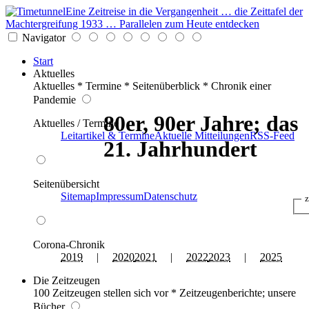
Eine Zeitreise in die Vergangenheit … die Zeittafel der
Machtergreifung 1933 … Parallelen zum Heute entdecken
Navigator
Start
Aktuelles
Aktuelles * Termine * Seitenüberblick * Chronik einer
Pandemie
80er, 90er Jahre; das
Aktuelles / Termine
Leitartikel & Termine
Aktuelle Mitteilungen
RSS-Feed
21. Jahrhundert
Seitenübersicht
Sitemap
Impressum
Datenschutz
z
Corona-Chronik
2019
|
2020
2021
|
2022
2023
|
2025
Die Zeitzeugen
100 Zeitzeugen stellen sich vor * Zeitzeugenberichte; unsere
Bücher