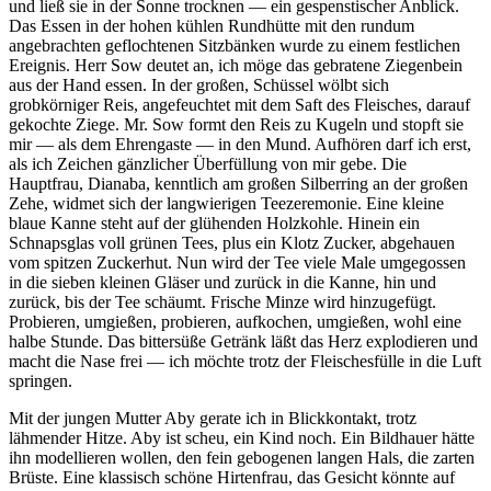
und ließ sie in der Sonne trocknen — ein gespenstischer Anblick.
Das Essen in der hohen kühlen Rundhütte mit den rundum
angebrachten geflochtenen Sitzbänken wurde zu einem festlichen
Ereignis. Herr Sow deutet an, ich möge das gebratene Ziegenbein
aus der Hand essen. In der großen, Schüssel wölbt sich
grobkörniger Reis, angefeuchtet mit dem Saft des Fleisches, darauf
gekochte Ziege. Mr. Sow formt den Reis zu Kugeln und stopft sie
mir — als dem Ehrengaste — in den Mund. Aufhören darf ich erst,
als ich Zeichen gänzlicher Überfüllung von mir gebe. Die
Hauptfrau, Dianaba, kenntlich am großen Silberring an der großen
Zehe, widmet sich der langwierigen Teezeremonie. Eine kleine
blaue Kanne steht auf der glühenden Holzkohle. Hinein ein
Schnapsglas voll grünen Tees, plus ein Klotz Zucker, abgehauen
vom spitzen Zuckerhut. Nun wird der Tee viele Male umgegossen
in die sieben kleinen Gläser und zurück in die Kanne, hin und
zurück, bis der Tee schäumt. Frische Minze wird hinzugefügt.
Probieren, umgießen, probieren, aufkochen, umgießen, wohl eine
halbe Stunde. Das bittersüße Getränk läßt das Herz explodieren und
macht die Nase frei — ich möchte trotz der Fleischesfülle in die Luft
springen.
Mit der jungen Mutter Aby gerate ich in Blickkontakt, trotz
lähmender Hitze. Aby ist scheu, ein Kind noch. Ein Bildhauer hätte
ihn modellieren wollen, den fein gebogenen langen Hals, die zarten
Brüste. Eine klassisch schöne Hirtenfrau, das Gesicht könnte auf