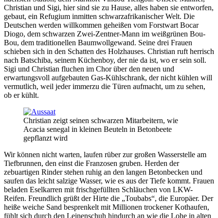
Christian und Sigi, hier sind sie zu Hause, alles haben sie entworfen,
gebaut, ein Refugium inmitten schwarzafrikanischer Welt. Die
Deutschen werden willkommen geheißen vom Forstwart Bocar
Diogo, dem schwarzen Zwei-Zentner-Mann im weißgrünen Bou-
Bou, dem traditionellen Baumwollgewand. Seine drei Frauen
schieben sich in den Schatten des Holzhauses. Christian ruft herrisch
nach Batschiba, seinem Küchenboy, der nie da ist, wo er sein soll.
Sigi und Christian fluchen im Chor über den neuen und
erwartungsvoll aufgebauten Gas-Kühlschrank, der nicht kühlen will
vermutlich, weil jeder immerzu die Türen aufmacht, um zu sehen,
ob er kühlt.
Christian zeigt seinen schwarzen Mitarbeitern, wie
Acacia senegal in kleinen Beuteln in Betonbeete
gepflanzt wird
Wir können nicht warten, laufen rüber zur großen Wasserstelle am
Tiefbrunnen, den einst die Franzosen gruben. Herden der
zebuartigen Rinder stehen ruhig an den langen Betonbecken und
saufen das leicht salzige Wasser, wie es aus der Tiefe kommt. Frauen
beladen Eselkarren mit frischgefüllten Schläuchen von LKW-
Reifen. Freundlich grüßt der Hirte die
Toubabs
, die Europäer. Der
heiße weiche Sand besprenkelt mit Millionen trockener Kothaufen,
fühlt sich durch den Leinenschuh hindurch an wie die Lohe in alten