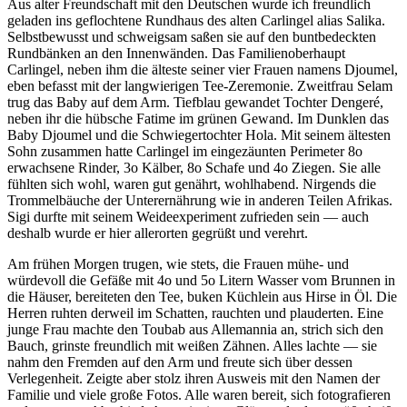
Aus alter Freundschaft mit den Deutschen wurde ich freundlich
geladen ins geflochtene Rundhaus des alten Carlingel alias Salika.
Selbstbewusst und schweigsam saßen sie auf den buntbedeckten
Rundbänken an den Innenwänden. Das Familienoberhaupt
Carlingel, neben ihm die älteste seiner vier Frauen namens Djoumel,
eben befasst mit der langwierigen Tee-Zeremonie. Zweitfrau Selam
trug das Baby auf dem Arm. Tiefblau gewandet Tochter Dengeré,
neben ihr die hübsche Fatime im grünen Gewand. Im Dunklen das
Baby Djoumel und die Schwiegertochter Hola. Mit seinem ältesten
Sohn zusammen hatte Carlingel im eingezäunten Perimeter 8o
erwachsene Rinder, 3o Kälber, 8o Schafe und 4o Ziegen. Sie alle
fühlten sich wohl, waren gut genährt, wohlhabend. Nirgends die
Trommelbäuche der Unterernährung wie in anderen Teilen Afrikas.
Sigi durfte mit seinem Weideexperiment zufrieden sein — auch
deshalb wurde er hier allerorten gegrüßt und verehrt.
Am frühen Morgen trugen, wie stets, die Frauen mühe- und
würdevoll die Gefäße mit 4o und 5o Litern Wasser vom Brunnen in
die Häuser, bereiteten den Tee, buken Küchlein aus Hirse in Öl. Die
Herren ruhten derweil im Schatten, rauchten und plauderten. Eine
junge Frau machte den Toubab aus Allemannia an, strich sich den
Bauch, grinste freundlich mit weißen Zähnen. Alles lachte — sie
nahm den Fremden auf den Arm und freute sich über dessen
Verlegenheit. Zeigte aber stolz ihren Ausweis mit den Namen der
Familie und viele große Fotos. Alle waren bereit, sich fotografieren