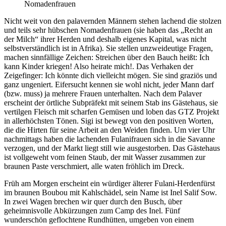
Nomadenfrauen
Nicht weit von den palavernden Männern stehen lachend die stolzen
und teils sehr hübschen Nomadenfrauen (sie haben das
Recht an
der Milch
ihrer Herden und deshalb eigenes Kapital, was nicht
selbstverständlich ist in Afrika). Sie stellen unzweideutige Fragen,
machen sinnfällige Zeichen: Streichen über den Bauch heißt: Ich
kann Kinder kriegen! Also heirate mich!. Das Verhaken der
Zeigefinger: Ich könnte dich vielleicht mögen. Sie sind graziös und
ganz ungeniert. Eifersucht kennen sie wohl nicht, jeder Mann darf
(bzw. muss) ja mehrere Frauen unterhalten. Nach dem Palaver
erscheint der örtliche Subpräfekt mit seinem Stab ins Gästehaus, sie
vertilgen Fleisch mit scharfen Gemüsen und loben das GTZ Projekt
in allerhöchsten Tönen. Sigi ist bewegt von den positiven Worten,
die die Hirten für seine Arbeit an den Weiden finden. Um vier Uhr
nachmittags haben die lachenden Fulanifrauen sich in die Savanne
verzogen, und der Markt liegt still wie ausgestorben. Das Gästehaus
ist vollgeweht vom feinen Staub, der mit Wasser zusammen zur
braunen Paste verschmiert, alle waten fröhlich im Dreck.
Früh am Morgen erscheint ein würdiger älterer Fulani-Herdenfürst
im braunen Boubou mit Kahlschädel, sein Name ist Inel Salif Sow.
In zwei Wagen brechen wir quer durch den Busch, über
geheimnisvolle Abkürzungen zum Camp des Inel. Fünf
wunderschön geflochtene Rundhütten, umgeben von einem