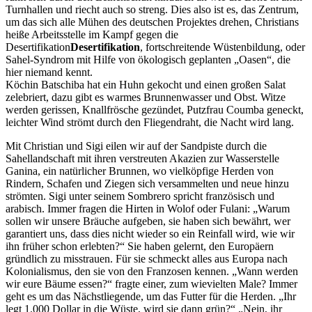
Turnhallen und riecht auch so streng. Dies also ist es, das Zentrum,
um das sich alle Mühen des deutschen Projektes drehen, Christians
heiße Arbeitsstelle im Kampf gegen die
Desertifikation
Desertifikation
, fortschreitende Wüstenbildung, oder
Sahel-Syndrom
mit Hilfe von ökologisch geplanten
Oasen
, die
hier niemand kennt.
Köchin Batschiba hat ein Huhn gekocht und einen großen Salat
zelebriert, dazu gibt es warmes Brunnenwasser und Obst. Witze
werden gerissen, Knallfrösche gezündet, Putzfrau Coumba geneckt,
leichter Wind strömt durch den Fliegendraht, die Nacht wird lang.
Mit Christian und Sigi eilen wir auf der Sandpiste durch die
Sahellandschaft mit ihren verstreuten Akazien zur Wasserstelle
Ganina, ein natürlicher Brunnen, wo vielköpfige Herden von
Rindern, Schafen und Ziegen sich versammelten und neue hinzu
strömten. Sigi unter seinem Sombrero spricht französisch und
arabisch. Immer fragen die Hirten in Wolof oder Fulani:
Warum
sollen wir unsere Bräuche aufgeben, sie haben sich bewährt, wer
garantiert uns, dass dies nicht wieder so ein Reinfall wird, wie wir
ihn früher schon erlebten?
Sie haben gelernt, den Europäern
gründlich zu misstrauen. Für sie schmeckt alles aus Europa nach
Kolonialismus, den sie von den Franzosen kennen.
Wann werden
wir eure Bäume essen?
fragte einer, zum wievielten Male? Immer
geht es um das Nächstliegende, um das Futter für die Herden.
Ihr
legt 1.000 Dollar in die Wüste, wird sie dann grün?
Nein, ihr