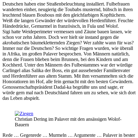
Deutschen haben eine Straßenbeleuchtung installiert. Fulbefrauen
wanderten einher, neugierig die Toubabs musternd, hübsch in ihren
leuchtend blauen Boubous mit den gleichfarbigen Kopftüchern.
Weiß die langen Gewänder der würdevollen Herdenführer. Feuchte
Händedrücke, Gemurmel in französisch, in Fula und Wolof.
Sigi hatte Weideperimeter vermessen und Zäune bauen lassen, wie
schon vor zehn Jahren. Doch wer hielt sie instand gegen die
akrobatischen bäumekletternden Ziegen? Wer zahlte wann für was?
Immer nur die Deutschen? So wichtige Fragen wurden, wie überall
in Afrika, im großen Palaver besprochen. Von Männern natürlich,
denn die Frauen blieben beim Brunnen, bei den Kindern und am
Kochherd. Unter den Männern des Fulbestammes war der würdige
Carlingel alias Salika der Boss, ein gut aussehender Familienvater
und Herdenführer aus altem Stamm. Mit ihm versammelten sich die
Honoratioren im Hof, alle fein gemacht mit den besten Gewändern.
Genossenschaftspräsident Dadal-ka begrüßte uns und sagte, er
würde gern mal nach Deutschland fahren um zu sehen, wie sich dort
das Leben abspielt.
Christian Dering im Palaver mit den ansässigen Wolof-
Bauern
Rede … Gegenrede … Murmeln … Argumente … Palaver in bester