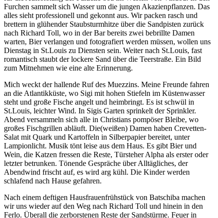
Furchen sammelt sich Wasser um die jungen Akazienpflanzen. Das
alles sieht professionell und gekonnt aus. Wir packen rasch und
brettern in glühender Staubsturmhitze über die Sandpisten zurück
nach Richard Toll, wo in der Bar bereits zwei bebrillte Damen
warten, Bier verlangen und fotografiert werden müssen, wollen uns
Dienstag in St.Louis zu Diensten sein. Weiter nach St.Louis, fast
romantisch staubt der lockere Sand über die Teerstraße. Ein Bild
zum Mitnehmen wie eine alte Erinnerung.
Mich weckt der hallende Ruf des Muezzins. Meine Freunde fahren
an die Atlantikküste, wo Sigi mit hohen Stiefeln im Küstenwasser
steht und große Fische angelt und heimbringt. Es ist schwül in
St.Louis, leichter Wind. In Sigis Garten sprinkelt der Sprinkler.
Abend versammeln sich alle in Christians pompöser Bleibe, wo
großes Fischgrillen abläuft. Die(weißen) Damen haben Crevetten-
Salat mit Quark und Kartoffeln in Silberpapier bereitet, unter
Lampionlicht. Musik tönt leise aus dem Haus. Es gibt Bier und
Wein, die Katzen fressen die Reste, Türsteher Alpha als erster oder
letzter betrunken. Tönende Gespräche über Alltägliches, der
Abendwind frischt auf, es wird arg kühl. Die Kinder werden
schlafend nach Hause gefahren.
Nach einem deftigen Hausfrauenfrühstück von Batschiba machen
wir uns wieder auf den Weg nach Richard Toll und hinein in den
Ferlo. Überall die zerborstenen Reste der Sandstürme. Feuer in