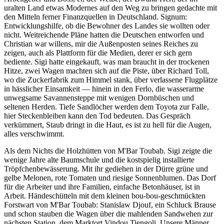
uralten Land etwas Modernes auf den Weg zu bringen gedachte mit
den Mitteln ferner Finanzquellen in Deutschland. Signum:
Entwicklungshilfe, ob die Bewohner des Landes sie wollten oder
nicht. Weitreichende Pläne hatten die Deutschen entworfen und
Christian war willens, mir die Außenposten seines Reiches zu
zeigen, auch als Plattform für die Medien, derer er sich gern
bediente. Sigi hatte eingekauft, was man braucht in der trockenen
Hitze, zwei Wagen machten sich auf die Piste, über Richard Toll,
wo die Zuckerfabrik zum Himmel stank, über verlassene Flugplätze
in hässlicher Einsamkeit — hinein in den Ferlo, die wasserarme
unwegsame Savannensteppe mit wenigen Dornbüschen und
seltenen Herden. Tiefe Sandlöcher werden dem Toyota zur Falle,
hier Steckenbleiben kann den Tod bedeuten. Das Gespräch
verkümmert, Staub dringt in die Haut, es ist zu hell für die Augen,
alles verschwimmt.
Als dem Nichts die Holzhütten von M'Bar Toubab. Sigi zeigte die
wenige Jahre alte Baumschule und die kostspielig installierte
Tröpfchenbewässerung. Mit ihr gediehen in der Dürre grüne und
gelbe Melonen, rote Tomaten und riesige Sonnenblumen. Das Dorf
für die Arbeiter und ihre Familien, einfache Betonhäuser, ist in
Arbeit. Händeschütteln mit dem kleinen bou-bou-geschmückten
Forstwart von M'Bar Toubab: Stanislaw Djouf, ein Schluck Brause
und schon stauben die Wagen über die mahlenden Sandwehen zur
nächsten Station, dem Marktort Vindou Tiengoli. Unsere Männer,