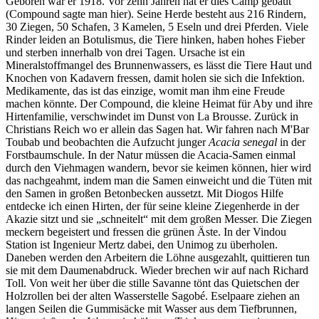
Geboren war er 1918. Vor zehn Jahren hat er dies Camp gebaut
(Compound sagte man hier). Seine Herde besteht aus 216 Rindern,
30 Ziegen, 50 Schafen, 3 Kamelen, 5 Eseln und drei Pferden. Viele
Rinder leiden an Botulismus, die Tiere hinken, haben hohes Fieber
und sterben innerhalb von drei Tagen. Ursache ist ein
Mineralstoffmangel des Brunnenwassers, es lässt die Tiere Haut und
Knochen von Kadavern fressen, damit holen sie sich die Infektion.
Medikamente, das ist das einzige, womit man ihm eine Freude
machen könnte. Der Compound, die kleine Heimat für Aby und ihre
Hirtenfamilie, verschwindet im Dunst von La Brousse. Zurück in
Christians Reich wo er allein das Sagen hat. Wir fahren nach M'Bar
Toubab und beobachten die Aufzucht junger
Acacia senegal
in der
Forstbaumschule. In der Natur müssen die Acacia-Samen einmal
durch den Viehmagen wandern, bevor sie keimen können, hier wird
das nachgeahmt, indem man die Samen einweicht und die Tüten mit
den Samen in großen Betonbecken aussetzt. Mit Diogos Hilfe
entdecke ich einen Hirten, der für seine kleine Ziegenherde in der
Akazie sitzt und sie
schneitelt
mit dem großen Messer. Die Ziegen
meckern begeistert und fressen die grünen Äste. In der Vindou
Station ist Ingenieur Mertz dabei, den Unimog zu überholen.
Daneben werden den Arbeitern die Löhne ausgezahlt, quittieren tun
sie mit dem Daumenabdruck. Wieder brechen wir auf nach Richard
Toll. Von weit her über die stille Savanne tönt das Quietschen der
Holzrollen bei der alten Wasserstelle Sagobé. Eselpaare ziehen an
langen Seilen die Gummisäcke mit Wasser aus dem Tiefbrunnen,