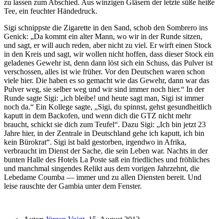
zu lassen zum Abschied. Aus winzigen Gläsern der letzte süße heiße
Tee, ein feuchter Händedruck.
Sigi schnippste die Zigarette in den Sand, schob den Sombrero ins
Genick:
Da kommt ein alter Mann, wo wir in der Runde sitzen,
und sagt, er will auch reden, aber nicht zu viel. Er wirft einen Stock
in den Kreis und sagt, wir wollen nicht hoffen, dass dieser Stock ein
geladenes Gewehr ist, denn dann löst sich ein Schuss, das Pulver ist
verschossen, alles ist wie früher. Vor den Deutschen waren schon
viele hier. Die haben es so gemacht wie das Gewehr, dann war das
Pulver weg, sie selber weg und wir sind immer noch hier.
In der
Runde sagte Sigi:
ich bleibe! und heute sagt man, Sigi ist immer
noch da.
Ein Kollege sagte,
Sigi, du spinnst, gehst gesundheitlich
kaputt in dem Backofen, und wenn dich die GTZ nicht mehr
braucht, schickt sie dich zum Teufel
. Dazu Sigi:
Ich bin jetzt 23
Jahre hier, in der Zentrale in Deutschland gehe ich kaputt, ich bin
kein Bürokrat
. Sigi ist bald gestorben, irgendwo in Afrika,
verbraucht im Dienst der Sache, die sein Leben war. Nachts in der
bunten Halle des Hotels La Poste saß ein friedliches und fröhliches
und manchmal singendes Relikt aus dem vorigen Jahrzehnt, die
Lebedame Coumba — immer und zu allen Diensten bereit. Und
leise rauschte der Gambia unter dem Fenster.