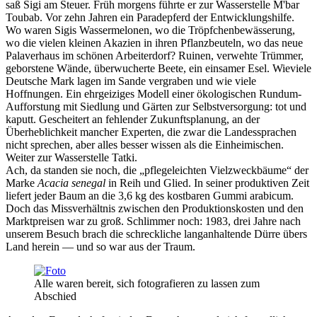
saß Sigi am Steuer. Früh morgens führte er zur Wasserstelle M'bar
Toubab. Vor zehn Jahren ein Paradepferd der Entwicklungshilfe.
Wo waren Sigis Wassermelonen, wo die Tröpfchenbewässerung,
wo die vielen kleinen Akazien in ihren Pflanzbeuteln, wo das neue
Palaverhaus im schönen Arbeiterdorf? Ruinen, verwehte Trümmer,
geborstene Wände, überwucherte Beete, ein einsamer Esel. Wieviele
Deutsche Mark lagen im Sande vergraben und wie viele
Hoffnungen. Ein ehrgeiziges Modell einer ökologischen Rundum-
Aufforstung mit Siedlung und Gärten zur Selbstversorgung: tot und
kaputt. Gescheitert an fehlender Zukunftsplanung, an der
Überheblichkeit mancher Experten, die zwar die Landessprachen
nicht sprechen, aber alles besser wissen als die Einheimischen.
Weiter zur Wasserstelle Tatki.
Ach, da standen sie noch, die
pflegeleichten Vielzweckbäume
der
Marke
Acacia senegal
in Reih und Glied. In seiner produktiven Zeit
liefert jeder Baum an die 3,6 kg des kostbaren Gummi arabicum.
Doch das Missverhältnis zwischen den Produktionskosten und den
Marktpreisen war zu groß. Schlimmer noch: 1983, drei Jahre nach
unserem Besuch brach die schreckliche langanhaltende Dürre übers
Land herein — und so war aus der Traum.
Alle waren bereit, sich fotografieren zu lassen zum
Abschied