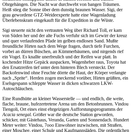
Ohrgehängen. Die Nacht war durchwebt von bangen Träumen.
Heiß stieg die Sonne über dem dunstig braunen Wasser. Sigi, der
grau gewordene GTZ-Weideexperte hatte eine Wagenladung
Überlebenskram eingekauft für die Expedition in die Wüste.
Sigi steuerte nicht den vertrauten Weg über Richard Toll, er kam
von Süden her und der alte Fuchs verfuhr sich im Gewirr der kreuz
und quer verlaufenden Pfade im gelben endlosen Sand. Mußte
freundliche Hirten nach dem Wege fragen, durch tiefe Furchen,
vorbei an dürren Büschen, an Kümmerbäumen, und nirgends rief
ein Vogel. Es knallte unerfreulich und der Reifen war platt. In
kochender Hitze Gepäck auspacken, Wagenheber raus, Toyota hat
den Ersatzreifen tief unter dem hinteren Blech versteckt. Der
Backofenwind ohne Feuchte dörrte die Haut, der Körper verlangte
nach
Sprite
. Herden zogen meckernd vorüber, Hirten grüßten, ein
Eselsgespann schleppte Wasser in dicken schwarzen LKW-
Autoschläuchen.
Eine Rundhütte an kleiner Wasserstelle — und endlich, die weite,
flache, braune, hufezertretene Arena um den Betonbrunnen. Vindou
Tiengoli, Ort eines einst ehrgeizigen Aufforstungsprogramms der
Acacia senegal.
Größer war die deutsche Station geworden,
schicker, mit Gästehaus, Veranda, Garten und Sonnendach. Hundert
Meter weiter: Vindou, 7ooo Einwohner inzwischen, mit Straßen,
einer Moschee, einer Schule und Kaufmannsläden. Die ordentlichen