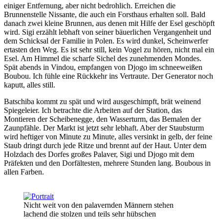
einiger Entfernung, aber nicht bedrohlich. Erreichen die
Brunnenstelle Nissante, die auch ein Forsthaus erhalten soll. Bald
danach zwei kleine Brunnen, aus denen mit Hilfe der Esel geschöpft
wird. Sigi erzählt lebhaft von seiner bäuerlichen Vergangenheit und
dem Schicksal der Familie in Polen. Es wird dunkel, Scheinwerfer
ertasten den Weg. Es ist sehr still, kein Vogel zu hören, nicht mal ein
Esel. Am Himmel die scharfe Sichel des zunehmenden Mondes.
Spät abends in Vindou, empfangen von Djogo im schneeweißen
Boubou. Ich fühle eine Rückkehr ins Vertraute. Der Generator noch
kaputt, alles still.
Batschiba kommt zu spät und wird ausgeschimpft, brät weinend
Spiegeleier. Ich betrachte die Arbeiten auf der Station, das
Montieren der Scheibenegge, den Wasserturm, das Bemalen der
Zaunpfähle. Der Markt ist jetzt sehr lebhaft. Aber der Staubsturm
wird heftiger von Minute zu Minute, alles versinkt in gelb, der feine
Staub dringt durch jede Ritze und brennt auf der Haut. Unter dem
Holzdach des Dorfes großes Palaver, Sigi und Djogo mit dem
Präfekten und den Dorfältesten, mehrere Stunden lang. Boubous in
allen Farben.
Nicht weit von den palavernden Männern stehen
lachend die stolzen und teils sehr hübschen