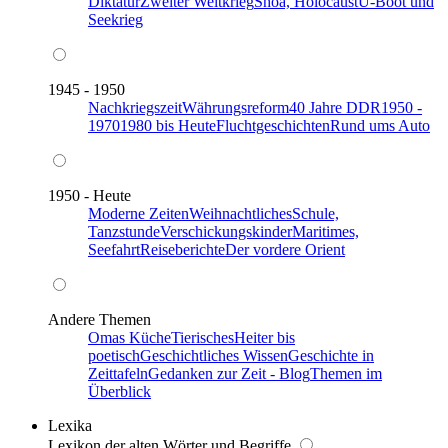
Diktatur
Zweiter Weltkrieg
Shoa, Holocaust
U-Boot und
Seekrieg
1945 - 1950
Nachkriegszeit
Währungsreform
40 Jahre DDR
1950 -
1970
1980 bis Heute
Fluchtgeschichten
Rund ums Auto
1950 - Heute
Moderne Zeiten
Weihnachtliches
Schule,
Tanzstunde
Verschickungskinder
Maritimes,
Seefahrt
Reiseberichte
Der vordere Orient
Andere Themen
Omas Küche
Tierisches
Heiter bis
poetisch
Geschichtliches Wissen
Geschichte in
Zeittafeln
Gedanken zur Zeit - Blog
Themen im
Überblick
Lexika
Lexikon der alten Wörter und Begriffe