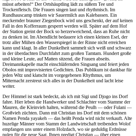
müsst arbeiten!
Der Ortshäuptling lädt zu süßem Tee und
Trockenfleisch. Die Frauen singen laut und rhythmisch. Im
Rundhauscamp trinken wir Sauermilch aus Kalebassen. Ein
meckernder brauner Ziegenbock wird uns geschenkt, der auf keinen
Fall in den Kofferraum gesperrt werden will. Später auf dem Hof
der Station greint der Bock so herzerweichend, dass an Ruhe nicht
zu denken ist. Im Abendlicht bedauere ich einen kleinen Esel, der
trotz aller Mühen den Wasserspiegel in der Rinne nicht erreichen
kann und klagt. In aller Dunkelheit sammelt sich weiß und schwarz
in der überdachten Durchfahrt zum großen Tamtam. Hundert große
und kleine Leute, auf Matten sitzend, die Frauen abseits.
Dreimannkapelle macht einschläfernden Singsang und feiert jeden
Obolos mit improvisierten Gedichten. Das Publikum ist dankbar für
jeden Witz und klatscht im vorgegebenen Rhythmus, um
Mitternacht zerstreut sich alles in der Dunkelheit und lacht leise
weiter.
Der Himmel ist stark bedeckt, als ich mit Sigi und Djogo ins Dorf
fahre. Hier leben die Handwerker und Schlachter vom Stamme der
Mauren, die Kleinvieh halten, während die Peulh — oder Fulani —
Großvieh züchten. Dann mit Christian ins Dorf mit dem schönen
Namen Penda yayakeh — das heißt Penda wird nicht verkauft. Alte
huzelige Männer vom Stamm der Landwirtschaft treibenden Wolof
empfangen uns unter einem Holzdach, wo sie geduldig Erdnüsse
pulen für die neue Saat. Ihnen predigt Christian — über einen