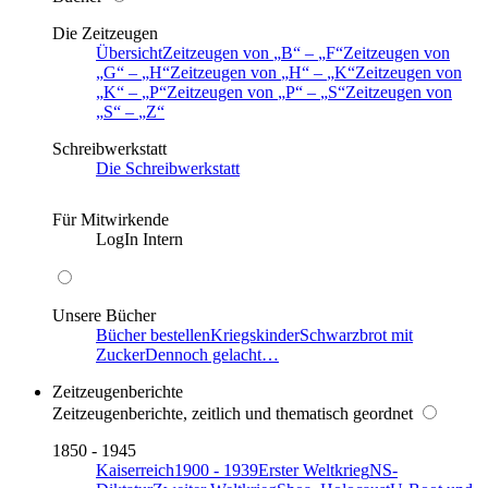
Die Zeitzeugen
Übersicht
Zeitzeugen von
B
–
F
Zeitzeugen von
G
–
H
Zeitzeugen von
H
–
K
Zeitzeugen von
K
–
P
Zeitzeugen von
P
–
S
Zeitzeugen von
S
–
Z
Schreibwerkstatt
Die Schreibwerkstatt
Für Mitwirkende
LogIn Intern
Unsere Bücher
Bücher bestellen
Kriegskinder
Schwarzbrot mit
Zucker
Dennoch gelacht…
Zeitzeugenberichte
Zeitzeugenberichte, zeitlich und thematisch geordnet
1850 - 1945
Kaiserreich
1900 - 1939
Erster Weltkrieg
NS-