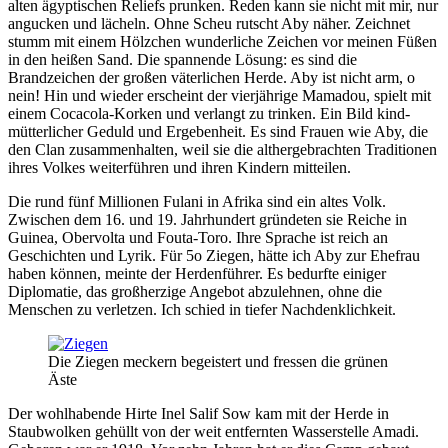
alten ägyptischen Reliefs prunken. Reden kann sie nicht mit mir, nur
angucken und lächeln. Ohne Scheu rutscht Aby näher. Zeichnet
stumm mit einem Hölzchen wunderliche Zeichen vor meinen Füßen
in den heißen Sand. Die spannende Lösung: es sind die
Brandzeichen der großen väterlichen Herde. Aby ist nicht arm, o
nein! Hin und wieder erscheint der vierjährige Mamadou, spielt mit
einem Cocacola-Korken und verlangt zu trinken. Ein Bild kind-
mütterlicher Geduld und Ergebenheit. Es sind Frauen wie Aby, die
den Clan zusammenhalten, weil sie die althergebrachten Traditionen
ihres Volkes weiterführen und ihren Kindern mitteilen.
Die rund fünf Millionen Fulani in Afrika sind ein altes Volk.
Zwischen dem 16. und 19. Jahrhundert gründeten sie Reiche in
Guinea, Obervolta und Fouta-Toro. Ihre Sprache ist reich an
Geschichten und Lyrik. Für 5o Ziegen, hätte ich Aby zur Ehefrau
haben können, meinte der Herdenführer. Es bedurfte einiger
Diplomatie, das großherzige Angebot abzulehnen, ohne die
Menschen zu verletzen. Ich schied in tiefer Nachdenklichkeit.
Die Ziegen meckern begeistert und fressen die grünen
Äste
Der wohlhabende Hirte Inel Salif Sow kam mit der Herde in
Staubwolken gehüllt von der weit entfernten Wasserstelle Amadi.