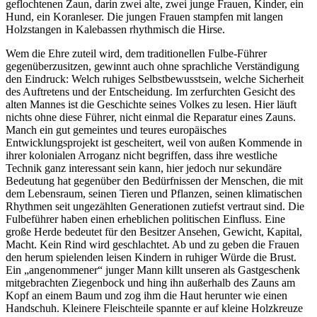
geflochtenen Zaun, darin zwei alte, zwei junge Frauen, Kinder, ein
Hund, ein Koranleser. Die jungen Frauen stampfen mit langen
Holzstangen in Kalebassen rhythmisch die Hirse.
Wem die Ehre zuteil wird, dem traditionellen Fulbe-Führer
gegenüberzusitzen, gewinnt auch ohne sprachliche Verständigung
den Eindruck: Welch ruhiges Selbstbewusstsein, welche Sicherheit
des Auftretens und der Entscheidung. Im zerfurchten Gesicht des
alten Mannes ist die Geschichte seines Volkes zu lesen. Hier läuft
nichts ohne diese Führer, nicht einmal die Reparatur eines Zauns.
Manch ein gut gemeintes und teures europäisches
Entwicklungsprojekt ist gescheitert, weil von außen Kommende in
ihrer kolonialen Arroganz nicht begriffen, dass ihre westliche
Technik ganz interessant sein kann, hier jedoch nur sekundäre
Bedeutung hat gegenüber den Bedürfnissen der Menschen, die mit
dem Lebensraum, seinen Tieren und Pflanzen, seinen klimatischen
Rhythmen seit ungezählten Generationen zutiefst vertraut sind. Die
Fulbeführer haben einen erheblichen politischen Einfluss. Eine
große Herde bedeutet für den Besitzer Ansehen, Gewicht, Kapital,
Macht. Kein Rind wird geschlachtet. Ab und zu geben die Frauen
den herum spielenden leisen Kindern in ruhiger Würde die Brust.
Ein
angenommener
junger Mann killt unseren als Gastgeschenk
mitgebrachten Ziegenbock und hing ihn außerhalb des Zauns am
Kopf an einem Baum und zog ihm die Haut herunter wie einen
Handschuh. Kleinere Fleischteile spannte er auf kleine Holzkreuze