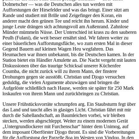
Dolmetscher — was die Deutschen alles tun werden mit
Aufforstungen der Hirsefelder und was das bringt. Einer sitzt am
Rande und studiert mit Brille und Zeigefinger den Koran, ein
anderer macht den grünen Tee und reicht ihn herum. Kinder und
junge Leute drängen sich achtungsvoll am Außenrand. Zahnlose
Münder mümmeln Nüsse. Der Unterschied ist krass zu den sauberen
Peulh (Fulani), die weit besser ernährt sind. Wir fahren weiter zu
einer bäuerlichen Aufforstungsfläche, wo zum ersten Mal in dieser
Gegend Bauern auf kleinen Wagen Heu wegfahren. Das
Heumachen war ihnen unbekannt, bis die Deutschen kamen. In der
Station bietet ein Händler Amulette an. Die Nacht vergeht mit lauten
Diskussionen über das traurige Schicksal unserer Küchenfee
Coumba, die nicht zurück will zu ihrem Mann, der finstere
Drohungen gegen sie ausstößt. Christian und Djogo versuchen
geduldig, die vielen Argumente abzuwägen und bringen die
Aufgelöste schließlich nach Hause, werden sie später für 250 Mark
loskaufen von ihrem Mann und zurückbringen zu Christian.
Unsere Frühstücksvorräte schrumpfen arg. Ein Staubsturm fegt über
das Land und taucht alles in glasiges Licht. Christian fährt mit mir
durch die Sahellandschaft, an Baumleichen vorbei, wir bleiben
stecken, werden abgeschleppt. Weiter zu einem modernen Gerät
Untergrundlockerer mit Furchenschar
hinter dem Unimog, auf
dem imposant Oberförster Djogo thront. Es sind die Vorbereitungen
für die Aufforstung der Parzelle 8oa im Westen von Vindou. In den