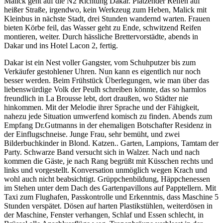
Malick geht auf die N2 Richtung Dakar. Platzender Reifen auf
heißer Straße, irgendwo, kein Werkzeug zum Heben, Malick mit
Kleinbus in nächste Stadt, drei Stunden wandernd warten. Frauen
bieten Körbe feil, das Wasser geht zu Ende, schwitzend Reifen
montieren, weiter. Durch hässliche Brettervorstädte, abends in
Dakar und ins Hotel Lacon 2, fertig.
Dakar ist ein Nest voller Gangster, vom Schuhputzer bis zum
Verkäufer gestohlener Uhren. Nun kann es eigentlich nur noch
besser werden. Beim Frühstück Überlegungen, wie man über das
liebenswürdige Volk der Peulh schreiben könnte, das so harmlos
freundlich in La Brousse lebt, dort draußen, wo Städter nie
hinkommen. Mit der Melodie ihrer Sprache und der Fähigkeit,
nahezu jede Situation umwerfend komisch zu finden. Abends zum
Empfang Dr.Gutmanns in der ehemaligen Botschafter Residenz in
der Einflugschneise. Junge Frau, sehr bemüht, und zwei
Bilderbuchkinder in Blond. Katzen.. Garten, Lampions, Tamtam der
Party. Schwarze Band versucht sich in Walzer. Nach und nach
kommen die Gäste, je nach Rang begrüßt mit Küsschen rechts und
links und vorgestellt. Konversation unmöglich wegen Krach und
wohl auch nicht beabsichtigt. Grüppchenbildung, Häppchenessen
im Stehen unter dem Dach des Gartenpavillons auf Papptellern. Mit
Taxi zum Flughafen, Passkontrolle und Erkenntnis, dass Maschine 5
Stunden verspätet. Dösen auf harten Plastikstühlen, weiterdösen in
der Maschine, Fenster verhangen, Schlaf und Essen schlecht, in