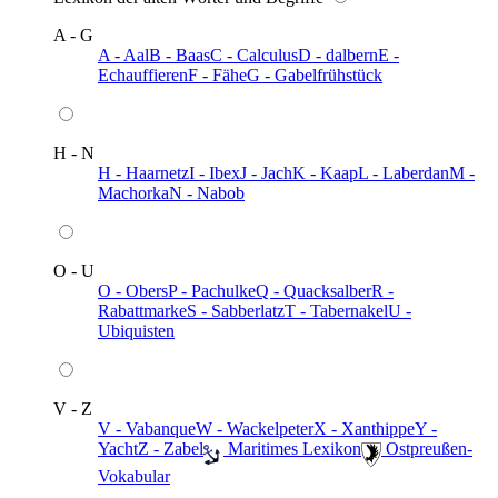
A - G
A - Aal
B - Baas
C - Calculus
D - dalbern
E -
Echauffieren
F - Fähe
G - Gabelfrühstück
H - N
H - Haarnetz
I - Ibex
J - Jach
K - Kaap
L - Laberdan
M -
Machorka
N - Nabob
O - U
O - Obers
P - Pachulke
Q - Quacksalber
R -
Rabattmarke
S - Sabberlatz
T - Tabernakel
U -
Ubiquisten
V - Z
V - Vabanque
W - Wackelpeter
X - Xanthippe
Y -
Yacht
Z - Zabel
️ Maritimes Lexikon
️ Ostpreußen-
Vokabular