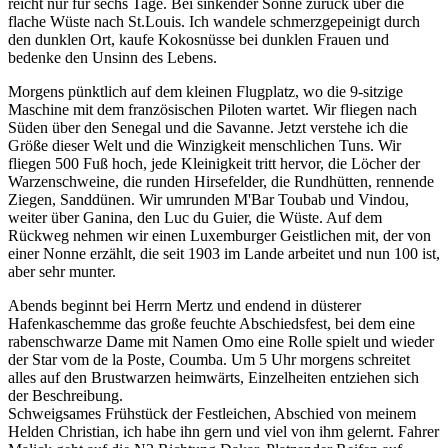
reicht nur für sechs Tage. Bei sinkender Sonne zurück über die
flache Wüste nach St.Louis. Ich wandele schmerzgepeinigt durch
den dunklen Ort, kaufe Kokosnüsse bei dunklen Frauen und
bedenke den Unsinn des Lebens.
Morgens pünktlich auf dem kleinen Flugplatz, wo die 9-sitzige
Maschine mit dem französischen Piloten wartet. Wir fliegen nach
Süden über den Senegal und die Savanne. Jetzt verstehe ich die
Größe dieser Welt und die Winzigkeit menschlichen Tuns. Wir
fliegen 500 Fuß hoch, jede Kleinigkeit tritt hervor, die Löcher der
Warzenschweine, die runden Hirsefelder, die Rundhütten, rennende
Ziegen, Sanddünen. Wir umrunden M'Bar Toubab und Vindou,
weiter über Ganina, den Luc du Guier, die Wüste. Auf dem
Rückweg nehmen wir einen Luxemburger Geistlichen mit, der von
einer Nonne erzählt, die seit 1903 im Lande arbeitet und nun 100 ist,
aber sehr munter.
Abends beginnt bei Herrn Mertz und endend in düsterer
Hafenkaschemme das große feuchte Abschiedsfest, bei dem eine
rabenschwarze Dame mit Namen Omo eine Rolle spielt und wieder
der Star vom de la Poste, Coumba. Um 5 Uhr morgens schreitet
alles auf den Brustwarzen heimwärts, Einzelheiten entziehen sich
der Beschreibung.
Schweigsames Frühstück der Festleichen, Abschied von meinem
Helden Christian, ich habe ihn gern und viel von ihm gelernt. Fahrer