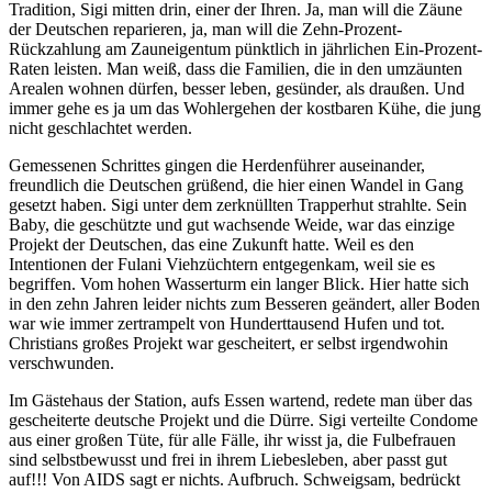
Tradition, Sigi mitten drin, einer der Ihren. Ja, man will die Zäune
der Deutschen reparieren, ja, man will die Zehn-Prozent-
Rückzahlung am Zauneigentum pünktlich in jährlichen Ein-Prozent-
Raten leisten. Man weiß, dass die Familien, die in den umzäunten
Arealen wohnen dürfen, besser leben, gesünder, als draußen. Und
immer gehe es ja um das Wohlergehen der kostbaren Kühe, die jung
nicht geschlachtet werden.
Gemessenen Schrittes gingen die Herdenführer auseinander,
freundlich die Deutschen grüßend, die hier einen Wandel in Gang
gesetzt haben. Sigi unter dem zerknüllten Trapperhut strahlte. Sein
Baby, die geschützte und gut wachsende Weide, war das einzige
Projekt der Deutschen, das eine Zukunft hatte. Weil es den
Intentionen der Fulani Viehzüchtern entgegenkam, weil sie es
begriffen. Vom hohen Wasserturm ein langer Blick. Hier hatte sich
in den zehn Jahren leider nichts zum Besseren geändert, aller Boden
war wie immer zertrampelt von Hunderttausend Hufen und tot.
Christians großes Projekt war gescheitert, er selbst irgendwohin
verschwunden.
Im Gästehaus der Station, aufs Essen wartend, redete man über das
gescheiterte deutsche Projekt und die Dürre. Sigi verteilte Condome
aus einer großen Tüte, für alle Fälle, ihr wisst ja, die Fulbefrauen
sind selbstbewusst und frei in ihrem Liebesleben, aber passt gut
auf!!! Von AIDS sagt er nichts. Aufbruch. Schweigsam, bedrückt