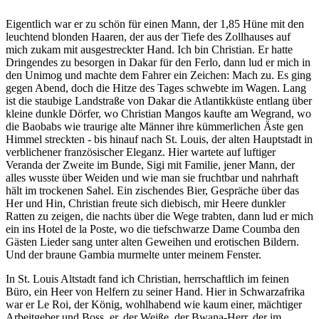
Eigentlich war er zu schön für einen Mann, der 1,85 Hüne mit den
leuchtend blonden Haaren, der aus der Tiefe des Zollhauses auf
mich zukam mit ausgestreckter Hand. Ich bin Christian. Er hatte
Dringendes zu besorgen in Dakar für den Ferlo, dann lud er mich in
den Unimog und machte dem Fahrer ein Zeichen: Mach zu. Es ging
gegen Abend, doch die Hitze des Tages schwebte im Wagen. Lang
ist die staubige Landstraße von Dakar die Atlantikküste entlang über
kleine dunkle Dörfer, wo Christian Mangos kaufte am Wegrand, wo
die Baobabs wie traurige alte Männer ihre kümmerlichen Äste gen
Himmel streckten - bis hinauf nach St. Louis, der alten Hauptstadt in
verblichener französischer Eleganz. Hier wartete auf luftiger
Veranda der Zweite im Bunde, Sigi mit Familie, jener Mann, der
alles wusste über Weiden und wie man sie fruchtbar und nahrhaft
hält im trockenen Sahel. Ein zischendes Bier, Gespräche über das
Her und Hin, Christian freute sich diebisch, mir Heere dunkler
Ratten zu zeigen, die nachts über die Wege trabten, dann lud er mich
ein ins Hotel de la Poste, wo die tiefschwarze Dame Coumba den
Gästen Lieder sang unter alten Geweihen und erotischen Bildern.
Und der braune Gambia murmelte unter meinem Fenster.
In St. Louis Altstadt fand ich Christian, herrschaftlich im feinen
Büro, ein Heer von Helfern zu seiner Hand. Hier in Schwarzafrika
war er Le Roi, der König, wohlhabend wie kaum einer, mächtiger
Arbeitgeber und Boss, er, der Weiße, der Bwana-Herr, der im