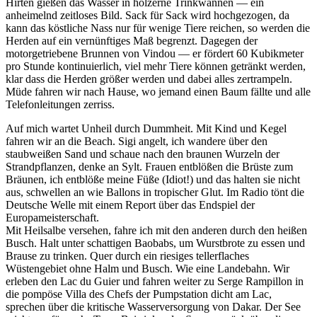
Hirten gießen das Wasser in hölzerne Trinkwannen — ein
anheimelnd zeitloses Bild. Sack für Sack wird hochgezogen, da
kann das köstliche Nass nur für wenige Tiere reichen, so werden die
Herden auf ein vernünftiges Maß begrenzt. Dagegen der
motorgetriebene Brunnen von Vindou — er fördert 60 Kubikmeter
pro Stunde kontinuierlich, viel mehr Tiere können getränkt werden,
klar dass die Herden größer werden und dabei alles zertrampeln.
Müde fahren wir nach Hause, wo jemand einen Baum fällte und alle
Telefonleitungen zerriss.
Auf mich wartet Unheil durch Dummheit. Mit Kind und Kegel
fahren wir an die Beach. Sigi angelt, ich wandere über den
staubweißen Sand und schaue nach den braunen Wurzeln der
Strandpflanzen, denke an Sylt. Frauen entblößen die Brüste zum
Bräunen, ich entblöße meine Füße (Idiot!) und das halten sie nicht
aus, schwellen an wie Ballons in tropischer Glut. Im Radio tönt die
Deutsche Welle mit einem Report über das Endspiel der
Europameisterschaft.
Mit Heilsalbe versehen, fahre ich mit den anderen durch den heißen
Busch. Halt unter schattigen Baobabs, um Wurstbrote zu essen und
Brause zu trinken. Quer durch ein riesiges tellerflaches
Wüstengebiet ohne Halm und Busch. Wie eine Landebahn. Wir
erleben den Lac du Guier und fahren weiter zu Serge Rampillon in
die pompöse Villa des Chefs der Pumpstation dicht am Lac,
sprechen über die kritische Wasserversorgung von Dakar. Der See