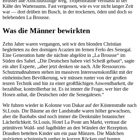
Brüssel alle Anschlussflüge weg, Tropenbräune verblasst in der
Kälte des Warteraums. Fast vergessen, wie es vor nicht langer Zeit
war — dort drüben im Busch, in der trockenen, öden und doch so
belebenden La Brousse.
Was die Männer bewirkten
Zehn Jahre waren vergangen, seit wir den blonden Christian
begleiteten zu den dornigen Acazien im fernen Ferlo des Senegal.
Eine Generation hatte die nächste abgelöst in
La Brousse
im
Süden des Sahel.
Die Deutschen haben viel Scheiß gebaut
, sagte
ein alter Experte,
aber jetzt denken sie nach. Alle Ressourcen-
Schutzmaßnahmen stehen im massiven Interessenskonflikt mit der
einheimischen Bevölkerung, wir müssen runter von der großen
teuren Technik und hin zu einer großflächigen Anwendbarkeit, die
bezahlbar, kontrollierbar ist. Es ist immer die Frage, wer hier die
Hosen anhat, die Deutschen oder die Senegalesen.
Wir fuhren wieder in Kolonne von Dakar auf der Küstenstraße nach
St.Louis. Die Bäume an der Landstraße waren höher gewachsen,
aber die Baobabs sind noch immer die Denkmäler botanischer
Lächerlichkeit. St.Louis, Hotel La Poste am Markt, vertraut die
primitiven Wald- und Jagdbilder an den Wänden der Rezeption.
Draußen bettelten Kinder um ein paar Münzen. Die Mädchen
stolzierten schnippisch umher in kurzen Röcken und bunten