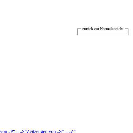
zurück zur Normalansicht
 von
P
–
S
Zeitzeugen von
S
–
Z