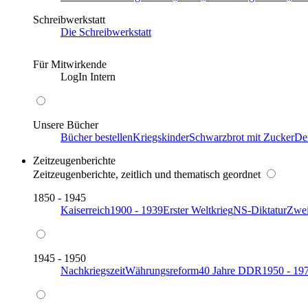
Schreibwerkstatt
Die Schreibwerkstatt
Für Mitwirkende
LogIn Intern
Unsere Bücher
Bücher bestellen
Kriegskinder
Schwarzbrot mit Zucker
De
Zeitzeugenberichte
Zeitzeugenberichte, zeitlich und thematisch geordnet
1850 - 1945
Kaiserreich
1900 - 1939
Erster Weltkrieg
NS-Diktatur
Zwei
1945 - 1950
Nachkriegszeit
Währungsreform
40 Jahre DDR
1950 - 19