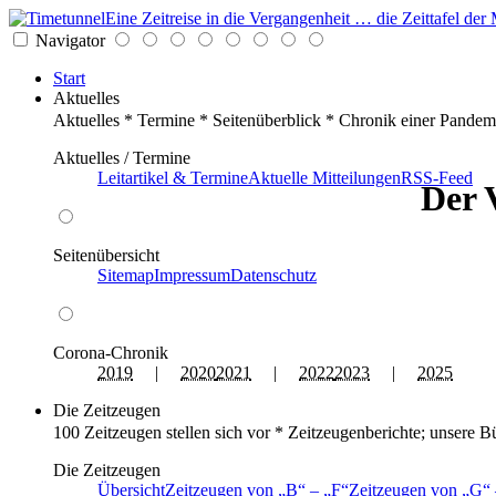
Eine Zeitreise in die Vergangenheit … die Zeittafel d
Navigator
Start
Aktuelles
Aktuelles * Termine * Seitenüberblick * Chronik einer Pandem
Aktuelles / Termine
Leitartikel & Termine
Aktuelle Mitteilungen
RSS-Feed
Der 
Seitenübersicht
Sitemap
Impressum
Datenschutz
Corona-Chronik
2019
|
2020
2021
|
2022
2023
|
2025
Die Zeitzeugen
100 Zeitzeugen stellen sich vor * Zeitzeugenberichte; unsere B
Die Zeitzeugen
Übersicht
Zeitzeugen von
B
–
F
Zeitzeugen von
G