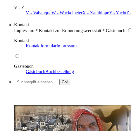
V - Z
V - Vabanque
W - Wackelpeter
X - Xanthippe
Y - Yacht
Z 
Kontakt
Impressum * Kontakt zur Erinnerungswerkstatt * Gästebuch
Kontakt
Kontaktformular
Impressum
Gästebuch
Gästebuch
Buchbestellung