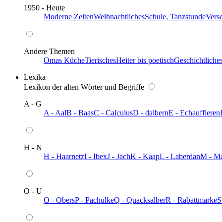
1950 - Heute
Moderne Zeiten
Weihnachtliches
Schule, Tanzstunde
Vers
Andere Themen
Omas Küche
Tierisches
Heiter bis poetisch
Geschichtliche
Lexika
Lexikon der alten Wörter und Begriffe
A - G
A - Aal
B - Baas
C - Calculus
D - dalbern
E - Echauffieren
H - N
H - Haarnetz
I - Ibex
J - Jach
K - Kaap
L - Laberdan
M - M
O - U
O - Obers
P - Pachulke
Q - Quacksalber
R - Rabattmarke
S