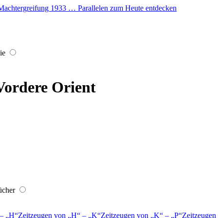
er Machtergreifung 1933 … Parallelen zum Heute entdecken
ie
Vordere Orient
ücher
–
H
Zeitzeugen von
H
–
K
Zeitzeugen von
K
–
P
Zeitzeugen