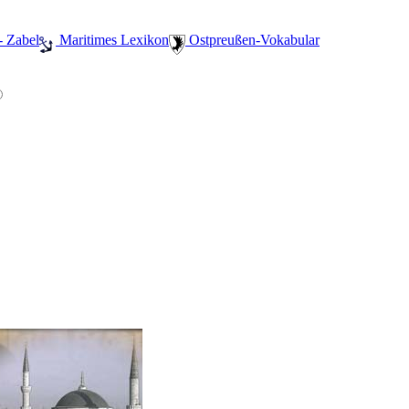
- Zabel
️ Maritimes Lexikon
️ Ostpreußen-Vokabular