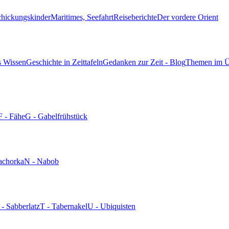
chickungskinder
Maritimes, Seefahrt
Reiseberichte
Der vordere Orient
s Wissen
Geschichte in Zeittafeln
Gedanken zur Zeit - Blog
Themen im Ü
F - Fähe
G - Gabelfrühstück
achorka
N - Nabob
 - Sabberlatz
T - Tabernakel
U - Ubiquisten