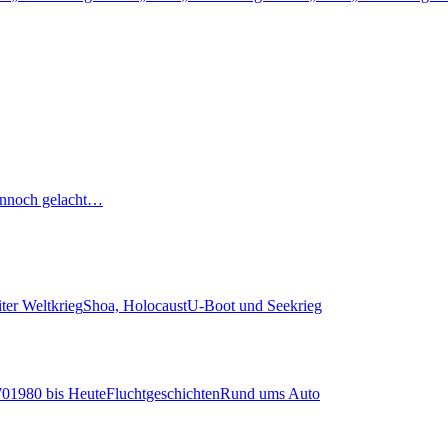
nnoch gelacht…
ter Weltkrieg
Shoa, Holocaust
U-Boot und Seekrieg
70
1980 bis Heute
Fluchtgeschichten
Rund ums Auto