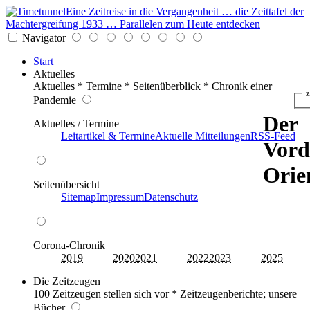
Eine Zeitreise in die Vergangenheit … die Zeittafel der
Machtergreifung 1933 … Parallelen zum Heute entdecken
Navigator
Start
Aktuelles
Aktuelles * Termine * Seitenüberblick * Chronik einer
z
Pandemie
Der
Aktuelles / Termine
Leitartikel & Termine
Aktuelle Mitteilungen
RSS-Feed
Vord
Orie
Seitenübersicht
Sitemap
Impressum
Datenschutz
Corona-Chronik
2019
|
2020
2021
|
2022
2023
|
2025
Die Zeitzeugen
100 Zeitzeugen stellen sich vor * Zeitzeugenberichte; unsere
Bücher