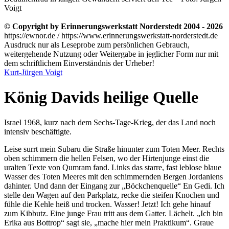
Voigt
© Copyright by Erinnerungswerkstatt Norderstedt 2004 - 2026
https://ewnor.de / https://www.erinnerungswerkstatt-norderstedt.de
Ausdruck nur als Leseprobe zum persönlichen Gebrauch,
weitergehende Nutzung oder Weitergabe in jeglicher Form nur mit
dem schriftlichem Einverständnis der Urheber!
Kurt-Jürgen Voigt
König Davids heilige Quelle
Israel 1968, kurz nach dem Sechs-Tage-Krieg, der das Land noch
intensiv beschäftigte.
Leise surrt mein Subaru die Straße hinunter zum Toten Meer. Rechts
oben schimmern die hellen Felsen, wo der Hirtenjunge einst die
uralten Texte von Qumram fand. Links das starre, fast leblose blaue
Wasser des Toten Meeres mit den schimmernden Bergen Jordaniens
dahinter. Und dann der Eingang zur
Böckchenquelle
En Gedi. Ich
stelle den Wagen auf den Parkplatz, recke die steifen Knochen und
fühle die Kehle heiß und trocken. Wasser! Jetzt! Ich gehe hinauf
zum Kibbutz. Eine junge Frau tritt aus dem Gatter. Lächelt.
Ich bin
Erika aus Bottrop
sagt sie,
mache hier mein Praktikum
. Graue