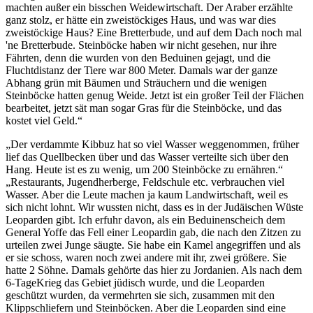
machten außer ein bisschen Weidewirtschaft. Der Araber erzählte
ganz stolz, er hätte ein zweistöckiges Haus, und was war dies
zweistöckige Haus? Eine Bretterbude, und auf dem Dach noch mal
'ne Bretterbude. Steinböcke haben wir nicht gesehen, nur ihre
Fährten, denn die wurden von den Beduinen gejagt, und die
Fluchtdistanz der Tiere war 800 Meter. Damals war der ganze
Abhang grün mit Bäumen und Sträuchern und die wenigen
Steinböcke hatten genug Weide. Jetzt ist ein großer Teil der Flächen
bearbeitet, jetzt sät man sogar Gras für die Steinböcke, und das
kostet viel Geld.
Der verdammte Kibbuz hat so viel Wasser weggenommen, früher
lief das Quellbecken über und das Wasser verteilte sich über den
Hang. Heute ist es zu wenig, um 200 Steinböcke zu ernähren.
Restaurants, Jugendherberge, Feldschule etc. verbrauchen viel
Wasser. Aber die Leute machen ja kaum Landwirtschaft, weil es
sich nicht lohnt. Wir wussten nicht, dass es in der Judäischen Wüste
Leoparden gibt. Ich erfuhr davon, als ein Beduinenscheich dem
General Yoffe das Fell einer Leopardin gab, die nach den Zitzen zu
urteilen zwei Junge säugte. Sie habe ein Kamel angegriffen und als
er sie schoss, waren noch zwei andere mit ihr, zwei größere. Sie
hatte 2 Söhne. Damals gehörte das hier zu Jordanien. Als nach dem
6-TageKrieg das Gebiet jüdisch wurde, und die Leoparden
geschützt wurden, da vermehrten sie sich, zusammen mit den
Klippschliefern und Steinböcken. Aber die Leoparden sind eine