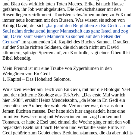
und Blau des wirklich toten Toten Meeres. Erika ist nach Hause
gefahren, ihr Job war abgelaufen. Die Gewächshäuser mit den
Rosen liegen zertrümmert. Touristen schwärmen umher, zu Fuß und
immer neue kommen mit den Bussen. Was wissen sie schon von
König David, der sich
barg auf den Berghöhen zu En Gedi … und
Saul nahm dreitausend junger Mannschaft aus ganz Israel und zog
hin, David samt seinen Männern zu suchen auf den Felsen der
Gemsen
im spannenden 24. Kapitel des Buches Samuel. Draußen
auf der Straße richten Soldaten, die sich auch nicht um David
kümmern, spitzige Sperren auf, zur Kontrolle, sagt einer. Überall ist
Bibel lebendig.
Mein Freund ist mir eine Traube von Zyperblumen in den
Weingärten von En Gedi.
1. Kapitel – Das Hohelied Salomos.
Wir sitzen wieder am Teich von En Gedi, mit mir die Biologin Yael
und der nüchterne Zoologe aus Tel-Aviv.
Das erste Mal war ich
hier 1938
, erzählt Heinz Mendelssohn,
da lebte in En Gedi ein
jemenitischer Araber, der wohl ein Verbrecher war, der aus dem
Jemen flüchten musste. Der hatte sich hier angesiedelt, hatte eine
primitive Bewässerung mit Wasserrinnen und zog Gurken und
Tomaten, er hatte 2 Esel und einmal die Woche ging er mit den voll
bepackten Eseln rauf nach Hebron und verkaufte seine Ernte. En
Gedi gehörte zum Gebiet eines Beduinenstammes, die da aber nichts