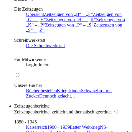
Die Zeitzeugen
Übersicht
Zeitzeugen von
B
–
F
Zeitzeugen von
G
–
H
Zeitzeugen von
H
–
K
Zeitzeugen von
K
–
P
Zeitzeugen von
P
–
S
Zeitzeugen von
S
–
Z
Schreibwerkstatt
Die Schreibwerkstatt
Für Mitwirkende
LogIn Intern
Unsere Bücher
Bücher bestellen
Kriegskinder
Schwarzbrot mit
Zucker
Dennoch gelacht…
Zeitzeugenberichte
Zeitzeugenberichte, zeitlich und thematisch geordnet
1850 - 1945
Kaiserreich
1900 - 1939
Erster Weltkrieg
NS-