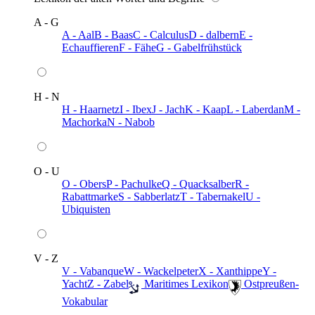
A - G
A - Aal
B - Baas
C - Calculus
D - dalbern
E -
Echauffieren
F - Fähe
G - Gabelfrühstück
H - N
H - Haarnetz
I - Ibex
J - Jach
K - Kaap
L - Laberdan
M -
Machorka
N - Nabob
O - U
O - Obers
P - Pachulke
Q - Quacksalber
R -
Rabattmarke
S - Sabberlatz
T - Tabernakel
U -
Ubiquisten
V - Z
V - Vabanque
W - Wackelpeter
X - Xanthippe
Y -
Yacht
Z - Zabel
️ Maritimes Lexikon
️ Ostpreußen-
Vokabular