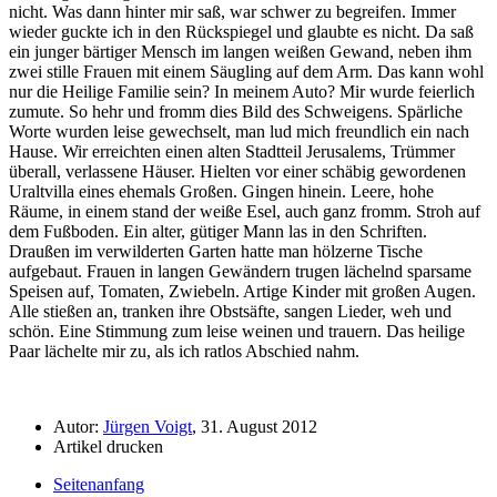
nicht. Was dann hinter mir saß, war schwer zu begreifen. Immer
wieder guckte ich in den Rückspiegel und glaubte es nicht. Da saß
ein junger bärtiger Mensch im langen weißen Gewand, neben ihm
zwei stille Frauen mit einem Säugling auf dem Arm. Das kann wohl
nur die Heilige Familie sein? In meinem Auto? Mir wurde feierlich
zumute. So hehr und fromm dies Bild des Schweigens. Spärliche
Worte wurden leise gewechselt, man lud mich freundlich ein nach
Hause. Wir erreichten einen alten Stadtteil Jerusalems, Trümmer
überall, verlassene Häuser. Hielten vor einer schäbig gewordenen
Uraltvilla eines ehemals Großen. Gingen hinein. Leere, hohe
Räume, in einem stand der weiße Esel, auch ganz fromm. Stroh auf
dem Fußboden. Ein alter, gütiger Mann las in den Schriften.
Draußen im verwilderten Garten hatte man hölzerne Tische
aufgebaut. Frauen in langen Gewändern trugen lächelnd sparsame
Speisen auf, Tomaten, Zwiebeln. Artige Kinder mit großen Augen.
Alle stießen an, tranken ihre Obstsäfte, sangen Lieder, weh und
schön. Eine Stimmung zum leise weinen und trauern. Das heilige
Paar lächelte mir zu, als ich ratlos Abschied nahm.
Autor:
Jürgen Voigt
, 31. August 2012
Artikel drucken
Seitenanfang