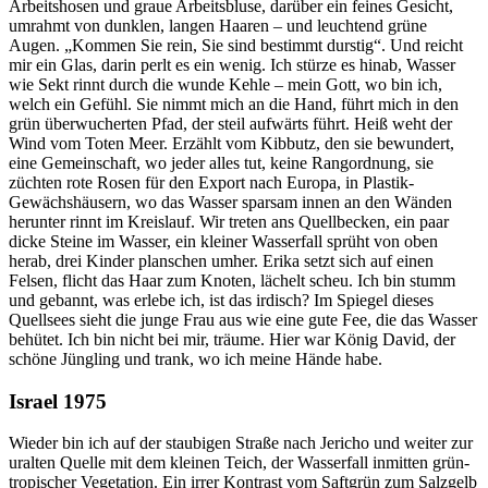
Arbeitshosen und graue Arbeitsbluse, darüber ein feines Gesicht,
umrahmt von dunklen, langen Haaren – und leuchtend grüne
Augen.
Kommen Sie rein, Sie sind bestimmt durstig
. Und reicht
mir ein Glas, darin perlt es ein wenig. Ich stürze es hinab, Wasser
wie Sekt rinnt durch die wunde Kehle – mein Gott, wo bin ich,
welch ein Gefühl. Sie nimmt mich an die Hand, führt mich in den
grün überwucherten Pfad, der steil aufwärts führt. Heiß weht der
Wind vom Toten Meer. Erzählt vom Kibbutz, den sie bewundert,
eine Gemeinschaft, wo jeder alles tut, keine Rangordnung, sie
züchten rote Rosen für den Export nach Europa, in Plastik-
Gewächshäusern, wo das Wasser sparsam innen an den Wänden
herunter rinnt im Kreislauf. Wir treten ans Quellbecken, ein paar
dicke Steine im Wasser, ein kleiner Wasserfall sprüht von oben
herab, drei Kinder planschen umher. Erika setzt sich auf einen
Felsen, flicht das Haar zum Knoten, lächelt scheu. Ich bin stumm
und gebannt, was erlebe ich, ist das irdisch? Im Spiegel dieses
Quellsees sieht die junge Frau aus wie eine gute Fee, die das Wasser
behütet. Ich bin nicht bei mir, träume. Hier war König David, der
schöne Jüngling und trank, wo ich meine Hände habe.
Israel 1975
Wieder bin ich auf der staubigen Straße nach Jericho und weiter zur
uralten Quelle mit dem kleinen Teich, der Wasserfall inmitten grün-
tropischer Vegetation. Ein irrer Kontrast vom Saftgrün zum Salzgelb