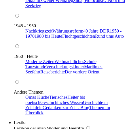
Diktatur
Zweiter Weltkrieg
Shoa, Holocaust
U-Boot und
Seekrieg
1945 - 1950
Nachkriegszeit
Währungsreform
40 Jahre DDR
1950 -
1970
1980 bis Heute
Fluchtgeschichten
Rund ums Auto
1950 - Heute
Moderne Zeiten
Weihnachtliches
Schule,
Tanzstunde
Verschickungskinder
Maritimes,
Seefahrt
Reiseberichte
Der vordere Orient
Andere Themen
Omas Küche
Tierisches
Heiter bis
poetisch
Geschichtliches Wissen
Geschichte in
Zeittafeln
Gedanken zur Zeit - Blog
Themen im
Überblick
Lexika
Lexikon der alten Wörter und Begriffe