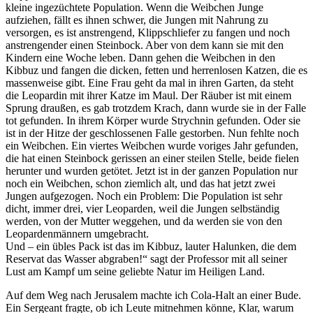
kleine ingezüchtete Population. Wenn die Weibchen Junge
aufziehen, fällt es ihnen schwer, die Jungen mit Nahrung zu
versorgen, es ist anstrengend, Klippschliefer zu fangen und noch
anstrengender einen Steinbock. Aber von dem kann sie mit den
Kindern eine Woche leben. Dann gehen die Weibchen in den
Kibbuz und fangen die dicken, fetten und herrenlosen Katzen, die es
massenweise gibt. Eine Frau geht da mal in ihren Garten, da steht
die Leopardin mit ihrer Katze im Maul. Der Räuber ist mit einem
Sprung draußen, es gab trotzdem Krach, dann wurde sie in der Falle
tot gefunden. In ihrem Körper wurde Strychnin gefunden. Oder sie
ist in der Hitze der geschlossenen Falle gestorben. Nun fehlte noch
ein Weibchen. Ein viertes Weibchen wurde voriges Jahr gefunden,
die hat einen Steinbock gerissen an einer steilen Stelle, beide fielen
herunter und wurden getötet. Jetzt ist in der ganzen Population nur
noch ein Weibchen, schon ziemlich alt, und das hat jetzt zwei
Jungen aufgezogen. Noch ein Problem: Die Population ist sehr
dicht, immer drei, vier Leoparden, weil die Jungen selbständig
werden, von der Mutter weggehen, und da werden sie von den
Leopardenmännern umgebracht.
Und – ein übles Pack ist das im Kibbuz, lauter Halunken, die dem
Reservat das Wasser abgraben!
sagt der Professor mit all seiner
Lust am Kampf um seine geliebte Natur im Heiligen Land.
Auf dem Weg nach Jerusalem machte ich Cola-Halt an einer Bude.
Ein Sergeant fragte, ob ich Leute mitnehmen könne, Klar, warum