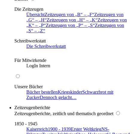
Die Zeitzeugen
Übersicht
Zeitzeugen von
B
–
F
Zeitzeugen von
G
–
H
Zeitzeugen von
H
–
K
Zeitzeugen von
K
–
P
Zeitzeugen von
P
–
S
Zeitzeugen von
S
–
Z
Schreibwerkstatt
Die Schreibwerkstatt
Für Mitwirkende
LogIn Intern
Unsere Bücher
Bücher bestellen
Kriegskinder
Schwarzbrot mit
Zucker
Dennoch gelacht…
Zeitzeugenberichte
Zeitzeugenberichte, zeitlich und thematisch geordnet
1850 - 1945
Kaiserreich
1900 - 1939
Erster Weltkrieg
NS-