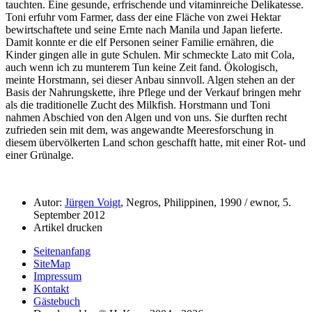
tauchten. Eine gesunde, erfrischende und vitaminreiche Delikatesse.
Toni erfuhr vom Farmer, dass der eine Fläche von zwei Hektar
bewirtschaftete und seine Ernte nach Manila und Japan lieferte.
Damit konnte er die elf Personen seiner Familie ernähren, die
Kinder gingen alle in gute Schulen. Mir schmeckte Lato mit Cola,
auch wenn ich zu munterem Tun keine Zeit fand. Ökologisch,
meinte Horstmann, sei dieser Anbau sinnvoll. Algen stehen an der
Basis der Nahrungskette, ihre Pflege und der Verkauf bringen mehr
als die traditionelle Zucht des Milkfish. Horstmann und Toni
nahmen Abschied von den Algen und von uns. Sie durften recht
zufrieden sein mit dem, was angewandte Meeresforschung in
diesem übervölkerten Land schon geschafft hatte, mit einer Rot- und
einer Grünalge.
Autor:
Jürgen Voigt
, Negros, Philippinen, 1990 / ewnor, 5.
September 2012
Artikel drucken
Seitenanfang
SiteMap
Impressum
Kontakt
Gästebuch