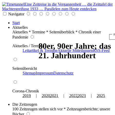
Eine Zeitreise in die Vergangenheit … die Zeittafel der
Machtergreifung 1933 … Parallelen zum Heute entdecken
Navigator
Start
Aktuelles
Aktuelles * Termine * Seitenüberblick * Chronik einer
z
Pandemie
80er, 90er Jahre; das
Aktuelles / Termine
Leitartikel & Termine
Aktuelle Mitteilungen
RSS-Feed
21. Jahrhundert
Seitenübersicht
Sitemap
Impressum
Datenschutz
Corona-Chronik
2019
|
2020
2021
|
2022
2023
|
2025
Die Zeitzeugen
100 Zeitzeugen stellen sich vor * Zeitzeugenberichte; unsere
Bücher