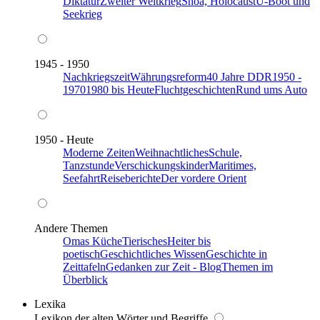
Diktatur
Zweiter Weltkrieg
Shoa, Holocaust
U-Boot und
Seekrieg
1945 - 1950
Nachkriegszeit
Währungsreform
40 Jahre DDR
1950 -
1970
1980 bis Heute
Fluchtgeschichten
Rund ums Auto
1950 - Heute
Moderne Zeiten
Weihnachtliches
Schule,
Tanzstunde
Verschickungskinder
Maritimes,
Seefahrt
Reiseberichte
Der vordere Orient
Andere Themen
Omas Küche
Tierisches
Heiter bis
poetisch
Geschichtliches Wissen
Geschichte in
Zeittafeln
Gedanken zur Zeit - Blog
Themen im
Überblick
Lexika
Lexikon der alten Wörter und Begriffe