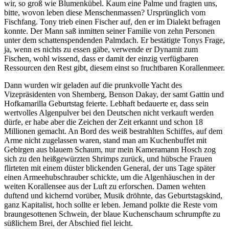
wir, so groß wie Blumenkübel. Kaum eine Palme und fragten uns,
bitte, wovon leben diese Menschenmassen? Ursprünglich vom
Fischfang. Tony trieb einen Fischer auf, den er im Dialekt befragen
konnte. Der Mann saß inmitten seiner Familie von zehn Personen
unter dem schattenspendenden Palmdach. Er bestätigte Tonys Frage,
ja, wenn es nichts zu essen gäbe, verwende er Dynamit zum
Fischen, wohl wissend, dass er damit der einzig verfügbaren
Ressourcen den Rest gibt, diesem einst so fruchtbaren Korallenmeer.
Dann wurden wir geladen auf die prunkvolle Yacht des
Vizepräsidenten von Shemberg, Benson Dakay, der samt Gattin und
Hofkamarilla Geburtstag feierte. Lebhaft bedauerte er, dass sein
wertvolles Algenpulver bei den Deutschen nicht verkauft werden
dürfe, er habe aber die Zeichen der Zeit erkannt und schon 18
Millionen gemacht. An Bord des weiß bestrahlten Schiffes, auf dem
Arme nicht zugelassen waren, stand man am Kuchenbuffet mit
Gebirgen aus blauem Schaum, nur mein Kameramann Hosch zog
sich zu den heißgewürzten Shrimps zurück, und hübsche Frauen
flirteten mit einem düster blickenden General, der uns Tage später
einen Armeehubschrauber schickte, um die Algenhäuschen in der
weiten Korallensee aus der Luft zu erforschen. Damen wehten
duftend und kichernd vorüber, Musik dröhnte, das Geburtstagskind,
ganz Kapitalist, hoch sollte er leben. Jemand polkte die Reste vom
braungesottenen Schwein, der blaue Kuchenschaum schrumpfte zu
süßlichem Brei, der Abschied fiel leicht.