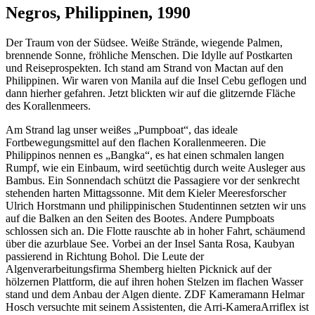
Negros, Philippinen, 1990
Der Traum von der Südsee. Weiße Strände, wiegende Palmen,
brennende Sonne, fröhliche Menschen. Die Idylle auf Postkarten
und Reiseprospekten. Ich stand am Strand von Mactan auf den
Philippinen. Wir waren von Manila auf die Insel Cebu geflogen und
dann hierher gefahren. Jetzt blickten wir auf die glitzernde Fläche
des Korallenmeers.
Am Strand lag unser weißes
Pumpboat
, das ideale
Fortbewegungsmittel auf den flachen Korallenmeeren. Die
Philippinos nennen es
Bangka
, es hat einen schmalen langen
Rumpf, wie ein Einbaum, wird seetüchtig durch weite Ausleger aus
Bambus. Ein Sonnendach schützt die Passagiere vor der senkrecht
stehenden harten Mittagssonne. Mit dem Kieler Meeresforscher
Ulrich Horstmann und philippinischen Studentinnen setzten wir uns
auf die Balken an den Seiten des Bootes. Andere Pumpboats
schlossen sich an. Die Flotte rauschte ab in hoher Fahrt, schäumend
über die azurblaue See. Vorbei an der Insel Santa Rosa, Kaubyan
passierend in Richtung Bohol. Die Leute der
Algenverarbeitungsfirma Shemberg hielten Picknick auf der
hölzernen Plattform, die auf ihren hohen Stelzen im flachen Wasser
stand und dem Anbau der Algen diente. ZDF Kameramann Helmar
Hosch versuchte mit seinem Assistenten, die
Arri-Kamera
Arriflex ist