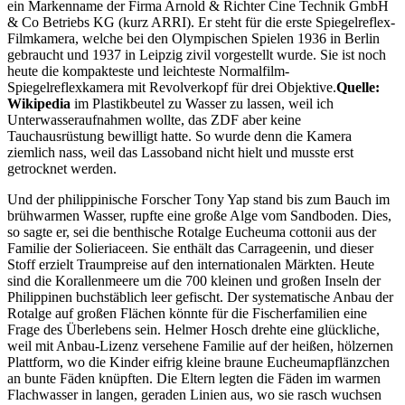
ein Markenname der Firma Arnold & Richter Cine Technik GmbH
& Co Betriebs KG (kurz ARRI). Er steht für die erste Spiegelreflex-
Filmkamera, welche bei den Olympischen Spielen 1936 in Berlin
gebraucht und 1937 in Leipzig zivil vorgestellt wurde. Sie ist noch
heute die kompakteste und leichteste Normalfilm-
Spiegelreflexkamera mit Revolverkopf für drei Objektive.
Quelle:
Wikipedia
im Plastikbeutel zu Wasser zu lassen, weil ich
Unterwasseraufnahmen wollte, das ZDF aber keine
Tauchausrüstung bewilligt hatte. So wurde denn die Kamera
ziemlich nass, weil das Lassoband nicht hielt und musste erst
getrocknet werden.
Und der philippinische Forscher Tony Yap stand bis zum Bauch im
brühwarmen Wasser, rupfte eine große Alge vom Sandboden. Dies,
so sagte er, sei die benthische Rotalge Eucheuma cottonii aus der
Familie der Solieriaceen. Sie enthält das Carrageenin, und dieser
Stoff erzielt Traumpreise auf den internationalen Märkten. Heute
sind die Korallenmeere um die 700 kleinen und großen Inseln der
Philippinen buchstäblich leer gefischt. Der systematische Anbau der
Rotalge auf großen Flächen könnte für die Fischerfamilien eine
Frage des Überlebens sein. Helmer Hosch drehte eine glückliche,
weil mit Anbau-Lizenz versehene Familie auf der heißen, hölzernen
Plattform, wo die Kinder eifrig kleine braune Eucheumapflänzchen
an bunte Fäden knüpften. Die Eltern legten die Fäden im warmen
Flachwasser in langen, geraden Linien aus, wo sie rasch wuchsen