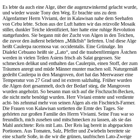
Es lebte da auch eine Alge, über die augenzwinkernd gelacht wurde,
und wieder wusste Tony den Weg. Er brachte uns zu dem
Algenfarmer Herrn Viviami, der in Kalawisan nahe dem Seehafen
von Cebu lebte. Schon aus der Luft hatten wir das reizvolle Mosaik
stiller, dunkler Teiche identifiziert, hier hatte eine ruhige Revolution
stattgefunden. Sie begann mit der Zucht von Algen in den Teichen,
die zuvor den äußerst beliebten
Milkfish
lieferten. Und diese Alge
heißt Caulerpa racemosa var. occidentalis. Eine Grünalge. Im
Dialekt Cebuano heißt sie
Lato
, und die traubenförmigen Ästchen
werden in vielen Teilen Asiens frisch als Salat gegessen. Sie
schmecken delikat und enthalten das Caulerpin, einen Stoff, der zum
Träumen anregt und müde Männer munter machen soll. Naturgemäß
gedeiht Caulerpa in den Mangroven, dort hat das Meerwasser eine
Temperatur von 27 Grad und ist extrem salzhaltig. Früher wurden
die Algen dort gesammelt, doch der Bedarf stieg, die Mangroven
wurden angeholzt. So besann man sich auf die Fischzucht-Becken,
die nicht mehr benötigt wurden. Herr Viviani erntete und verdiente
acht- bis zehnmal mehr von seinen Algen als ein Fischteich-Farmer.
Die Frauen von Kalawisan sortierten die Ernte des Tages. Sie
gehörten zur großen Familie des Herrn Viviami. Seine Frau war so
freundlich, mich zusehen und mitschmecken zu lassen, als sie das
Mahl anrichtete: Reis mit Lato. Der Reis lag bereit in abgepackten
Portionen. Aus Tomaten, Salz, Pfeffer und Zwiebeln bereitete sie
eine scharfe Soße, in die wir die grünen, taufrischen Lato-Zweige