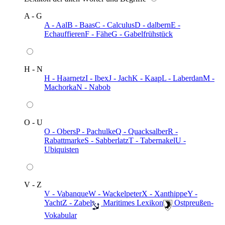
A - G
A - Aal
B - Baas
C - Calculus
D - dalbern
E -
Echauffieren
F - Fähe
G - Gabelfrühstück
H - N
H - Haarnetz
I - Ibex
J - Jach
K - Kaap
L - Laberdan
M -
Machorka
N - Nabob
O - U
O - Obers
P - Pachulke
Q - Quacksalber
R -
Rabattmarke
S - Sabberlatz
T - Tabernakel
U -
Ubiquisten
V - Z
V - Vabanque
W - Wackelpeter
X - Xanthippe
Y -
Yacht
Z - Zabel
️ Maritimes Lexikon
️ Ostpreußen-
Vokabular