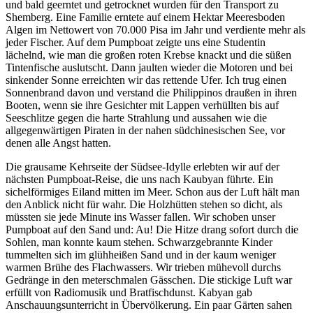
und bald geerntet und getrocknet wurden für den Transport zu
Shemberg. Eine Familie erntete auf einem Hektar Meeresboden
Algen im Nettowert von 70.000 Pisa im Jahr und verdiente mehr als
jeder Fischer. Auf dem Pumpboat zeigte uns eine Studentin
lächelnd, wie man die großen roten Krebse knackt und die süßen
Tintenfische auslutscht. Dann jaulten wieder die Motoren und bei
sinkender Sonne erreichten wir das rettende Ufer. Ich trug einen
Sonnenbrand davon und verstand die Philippinos draußen in ihren
Booten, wenn sie ihre Gesichter mit Lappen verhüllten bis auf
Seeschlitze gegen die harte Strahlung und aussahen wie die
allgegenwärtigen Piraten in der nahen südchinesischen See, vor
denen alle Angst hatten.
Die grausame Kehrseite der Südsee-Idylle erlebten wir auf der
nächsten Pumpboat-Reise, die uns nach Kaubyan führte. Ein
sichelförmiges Eiland mitten im Meer. Schon aus der Luft hält man
den Anblick nicht für wahr. Die Holzhütten stehen so dicht, als
müssten sie jede Minute ins Wasser fallen. Wir schoben unser
Pumpboat auf den Sand und: Au! Die Hitze drang sofort durch die
Sohlen, man konnte kaum stehen. Schwarzgebrannte Kinder
tummelten sich im glühheißen Sand und in der kaum weniger
warmen Brühe des Flachwassers. Wir trieben mühevoll durchs
Gedränge in den meterschmalen Gässchen. Die stickige Luft war
erfüllt von Radiomusik und Bratfischdunst. Kabyan gab
Anschauungsunterricht in Übervölkerung. Ein paar Gärten sahen