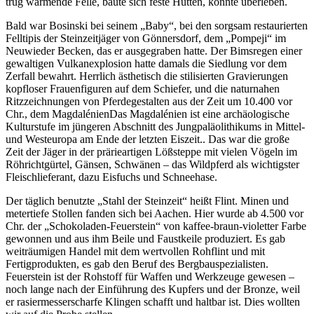
trug wärmende Felle, baute sich feste Hütten, konnte überleben.
Bald war Bosinski bei seinem
Baby
, bei den sorgsam restaurierten
Felltipis der Steinzeitjäger von Gönnersdorf, dem
Pompeji
im
Neuwieder Becken, das er ausgegraben hatte. Der Bimsregen einer
gewaltigen Vulkanexplosion hatte damals die Siedlung vor dem
Zerfall bewahrt. Herrlich ästhetisch die stilisierten Gravierungen
kopfloser Frauenfiguren auf dem Schiefer, und die naturnahen
Ritzzeichnungen von Pferdegestalten aus der Zeit um 10.400 vor
Chr., dem
Magdalénien
Das Magdalénien ist eine archäologische
Kulturstufe im jüngeren Abschnitt des Jungpaläolithikums in Mittel-
und Westeuropa am Ende der letzten Eiszeit.
. Das war die große
Zeit der Jäger in der prärieartigen Lößsteppe mit vielen Vögeln im
Röhrichtgürtel, Gänsen, Schwänen – das Wildpferd als wichtigster
Fleischlieferant, dazu Eisfuchs und Schneehase.
Der täglich benutzte
Stahl der Steinzeit
heißt Flint. Minen und
metertiefe Stollen fanden sich bei Aachen. Hier wurde ab 4.500 vor
Chr. der
Schokoladen-Feuerstein
von kaffee-braun-violetter Farbe
gewonnen und aus ihm Beile und Faustkeile produziert. Es gab
weiträumigen Handel mit dem wertvollen Rohflint und mit
Fertigprodukten, es gab den Beruf des Bergbauspezialisten.
Feuerstein ist der Rohstoff für Waffen und Werkzeuge gewesen –
noch lange nach der Einführung des Kupfers und der Bronze, weil
er rasiermesserscharfe Klingen schafft und haltbar ist. Dies wollten