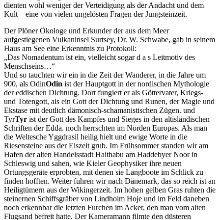
dienten wohl weniger der Verteidigung als der Andacht und dem
Kult – eine von vielen ungelösten Fragen der Jungsteinzeit.
Der Plöner Ökologe und Erkunder der aus dem Meer
aufgestiegenen Vulkaninsel Surtsey, Dr. W. Schwabe, gab in seinem
Haus am See eine Erkenntnis zu Protokoll:
Das Nomadentum ist ein, vielleicht sogar d a s Leitmotiv des
Menschseins…
Und so tauchten wir ein in die Zeit der Wanderer, in die Jahre um
900, als
Odin
Odin
ist der Hauptgott in der nordischen Mythologie
der eddischen Dichtung. Dort fungiert er als Göttervater, Kriegs-
und Totengott, als ein Gott der Dichtung und Runen, der Magie und
Ekstase mit deutlich dämonisch-schamanistischen Zügen.
und
Tyr
Tyr
ist der Gott des Kampfes und Sieges in den altisländischen
Schriften der Edda.
noch herrschten im Norden Europas. Als man
die Weltesche Yggdrasil heilig hielt und ewige Worte in die
Riesensteine aus der Eiszeit grub. Im Frühsommer standen wir am
Hafen der alten Handelsstadt Haithabu am Haddebyer Noor in
Schleswig und sahen, wie Kieler Geophysiker ihre neuen
Ortungsgeräte erprobten, mit denen sie Langboote im Schlick zu
finden hofften. Weiter fuhren wir nach Dänemark, das so reich ist an
Heiligtümern aus der Wikingerzeit. Im hohen gelben Gras ruhten die
steinernen Schiffsgräber von Lindholm Hoje und im Feld daneben
noch erkennbar die letzten Furchen im Acker, den man vom alten
Flugsand befreit hatte. Der Kameramann filmte den düsteren