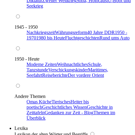
Diktatur
Zweiter Weltkrieg
Shoa, Holocaust
U-Boot und
Seekrieg
1945 - 1950
Nachkriegszeit
Währungsreform
40 Jahre DDR
1950 -
1970
1980 bis Heute
Fluchtgeschichten
Rund ums Auto
1950 - Heute
Moderne Zeiten
Weihnachtliches
Schule,
Tanzstunde
Verschickungskinder
Maritimes,
Seefahrt
Reiseberichte
Der vordere Orient
Andere Themen
Omas Küche
Tierisches
Heiter bis
poetisch
Geschichtliches Wissen
Geschichte in
Zeittafeln
Gedanken zur Zeit - Blog
Themen im
Überblick
Lexika
Lexikon der alten Wörter und Begriffe