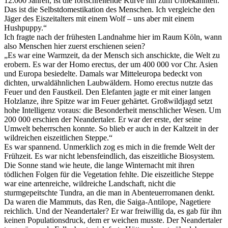
12.000 Jahren
, ist die fortschreitende Kurve hin zum Unbekannten.
Das ist die Selbstdomestikation des Menschen. Ich vergleiche den
Jäger des Eiszeitalters mit einem Wolf – uns aber mit einem
Hushpuppy.
Ich fragte nach der frühesten Landnahme hier im Raum Köln, wann
also Menschen hier zuerst erschienen seien?
Es war eine Warmzeit, da der Mensch sich anschickte, die Welt zu
erobern. Es war der Homo erectus, der um 400 000 vor Chr. Asien
und Europa besiedelte. Damals war Mitteleuropa bedeckt von
dichten, urwaldähnlichen Laubwäldern. Homo erectus nutzte das
Feuer und den Faustkeil. Den Elefanten jagte er mit einer langen
Holzlanze, ihre Spitze war im Feuer gehärtet. Großwildjagd setzt
hohe Intelligenz voraus: die Besonderheit menschlicher Wesen. Um
200 000 erschien der Neandertaler. Er war der erste, der seine
Umwelt beherrschen konnte. So blieb er auch in der Kaltzeit in der
wildreichen eiszeitlichen Steppe.
Es war spannend. Unmerklich zog es mich in die fremde Welt der
Frühzeit. Es war nicht lebensfeindlich, das eiszeitliche Biosystem.
Die Sonne stand wie heute, die lange Winternacht mit ihren
tödlichen Folgen für die Vegetation fehlte. Die eiszeitliche Steppe
war eine artenreiche, wildreiche Landschaft, nicht die
sturmgepeitschte Tundra, an die man in Abenteuerromanen denkt.
Da waren die Mammuts, das Ren, die Saiga-Antilope, Nagetiere
reichlich. Und der Neandertaler? Er war freiwillig da, es gab für ihn
keinen Populationsdruck, dem er weichen musste. Der Neandertaler