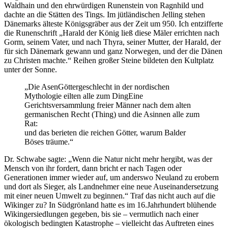
Waldhain und den ehrwürdigen Runenstein von Ragnhild und
dachte an die Stätten des Tings. Im jütländischen Jelling stehen
Dänemarks älteste Königsgräber aus der Zeit um 950. Ich entzifferte
die Runenschrift
Harald der König ließ diese Mäler errichten nach
Gorm, seinem Vater, und nach Thyra, seiner Mutter, der Harald, der
für sich Dänemark gewann und ganz Norwegen, und der die Dänen
zu Christen machte.
Reihen großer Steine bildeten den Kultplatz
unter der Sonne.
Die
Asen
Göttergeschlecht in der nordischen
Mythologie
eilten alle zum
Ding
Eine
Gerichtsversammlung freier Männer nach dem alten
germanischen Recht (Thing)
und die Asinnen alle zum
Rat:
und das berieten die reichen Götter, warum Balder
Böses träume.
Dr. Schwabe sagte:
Wenn die Natur nicht mehr hergibt, was der
Mensch von ihr fordert, dann bricht er nach Tagen oder
Generationen immer wieder auf, um anderswo Neuland zu erobern
und dort als Sieger, als Landnehmer eine neue Auseinandersetzung
mit einer neuen Umwelt zu beginnen.
Traf das nicht auch auf die
Wikinger zu? In Südgrönland hatte es im 16.Jahrhundert blühende
Wikingersiedlungen gegeben, bis sie – vermutlich nach einer
ökologisch bedingten Katastrophe – vielleicht das Auftreten eines