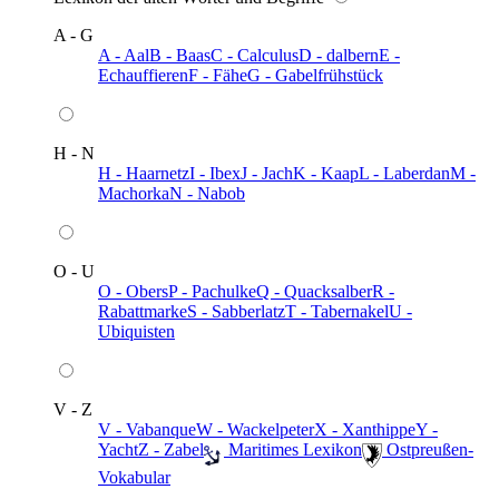
A - G
A - Aal
B - Baas
C - Calculus
D - dalbern
E -
Echauffieren
F - Fähe
G - Gabelfrühstück
H - N
H - Haarnetz
I - Ibex
J - Jach
K - Kaap
L - Laberdan
M -
Machorka
N - Nabob
O - U
O - Obers
P - Pachulke
Q - Quacksalber
R -
Rabattmarke
S - Sabberlatz
T - Tabernakel
U -
Ubiquisten
V - Z
V - Vabanque
W - Wackelpeter
X - Xanthippe
Y -
Yacht
Z - Zabel
️ Maritimes Lexikon
️ Ostpreußen-
Vokabular