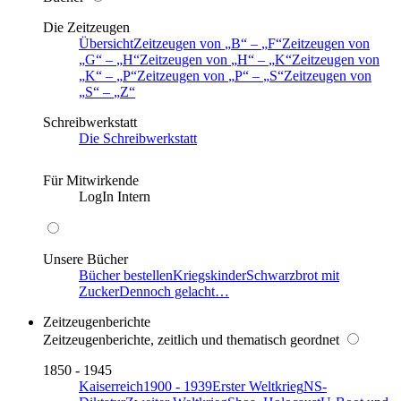
Die Zeitzeugen
Übersicht
Zeitzeugen von
B
–
F
Zeitzeugen von
G
–
H
Zeitzeugen von
H
–
K
Zeitzeugen von
K
–
P
Zeitzeugen von
P
–
S
Zeitzeugen von
S
–
Z
Schreibwerkstatt
Die Schreibwerkstatt
Für Mitwirkende
LogIn Intern
Unsere Bücher
Bücher bestellen
Kriegskinder
Schwarzbrot mit
Zucker
Dennoch gelacht…
Zeitzeugenberichte
Zeitzeugenberichte, zeitlich und thematisch geordnet
1850 - 1945
Kaiserreich
1900 - 1939
Erster Weltkrieg
NS-