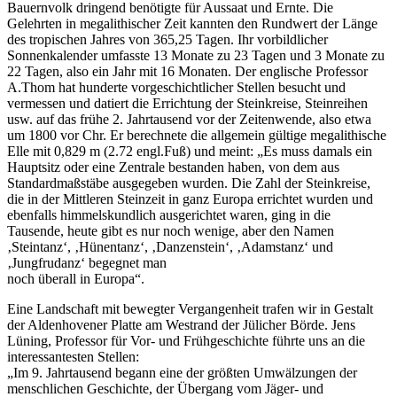
Bauernvolk dringend benötigte für Aussaat und Ernte. Die
Gelehrten in megalithischer Zeit kannten den Rundwert der Länge
des tropischen Jahres von 365,25 Tagen. Ihr vorbildlicher
Sonnenkalender umfasste 13 Monate zu 23 Tagen und 3 Monate zu
22 Tagen, also ein Jahr mit 16 Monaten. Der englische Professor
A.Thom hat hunderte vorgeschichtlicher Stellen besucht und
vermessen und datiert die Errichtung der Steinkreise, Steinreihen
usw. auf das frühe 2. Jahrtausend vor der Zeitenwende, also etwa
um 1800 vor Chr. Er berechnete die allgemein gültige megalithische
Elle mit 0,829 m (2.72 engl.Fuß) und meint:
Es muss damals ein
Hauptsitz oder eine Zentrale bestanden haben, von dem aus
Standardmaßstäbe ausgegeben wurden. Die Zahl der Steinkreise,
die in der Mittleren Steinzeit in ganz Europa errichtet wurden und
ebenfalls himmelskundlich ausgerichtet waren, ging in die
Tausende, heute gibt es nur noch wenige, aber den Namen
Steintanz
,
Hünentanz
,
Danzenstein
,
Adamstanz
und
Jungfrudanz
begegnet man
noch überall in Europa
.
Eine Landschaft mit bewegter Vergangenheit trafen wir in Gestalt
der Aldenhovener Platte am Westrand der Jülicher Börde. Jens
Lüning, Professor für Vor- und Frühgeschichte führte uns an die
interessantesten Stellen:
Im 9. Jahrtausend begann eine der größten Umwälzungen der
menschlichen Geschichte, der Übergang vom Jäger- und