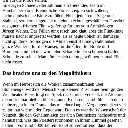
wir auf die Probe stellen.
Im eisigen Schneewetter sah man ein frierendes Team im
Hambacher Forst. Freundliche Förster zeigten sich willens,
fachmännisch eine Birke zu fällen. Nicht jedoch mit Säge und
Stahlaxt, sondern stilgerecht mit einem echten geschäfteten Faustbeil
aus gutem, frischen Flint – gefertigt für uns vom Archäologen
Jürgen Weiner. Das Fällen ging rasch und glatt, aber die Flintklinge
musste flacher angesetzt werden, als es heute üblich ist, damit sie
nicht splitterte. So mögen die Ahnen einst Bäume gefällt haben,
ganze Wälder – für die Häuser, für die Öfen, für Boote und
Brunnen. Und bei uns war keine Scharte in der schönen scharfen
Schneide zu sehen. Man könnte sich daran gewöhnen, zumal Flint
nicht rostet.
Das brachte uns zu den Megalithikern
Wenn im Herbst sich die Wolken zusammenbrauen über
Stonehenge, wird der Mensch zum kleinen Zuschauer beim großen
Welttheater. Er verfolgt ein Spiel, das er nicht versteht, mit Akteuren,
die unsichtbar bleiben hinter grauen Kulissen, - und fühlt sich doch
einbezogen in ein Drama, das mit einer langen Vergangenheit so viel
zu tun hat wie mit der Gegenwart. Denn es war die Wissenschaft der
Neuzeit, die den Geheimnissen der alten Baumeister nachspürte und
herausfand, was die Priesterastronomen an ihrem Himmel gesehen
hatten – vor rund 4000 Jahren. Es ist so verblüffend, dass der