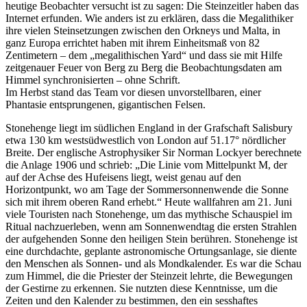
heutige Beobachter versucht ist zu sagen: Die Steinzeitler haben das
Internet erfunden. Wie anders ist zu erklären, dass die Megalithiker
ihre vielen Steinsetzungen zwischen den Orkneys und Malta, in
ganz Europa errichtet haben mit ihrem Einheitsmaß von 82
Zentimetern – dem
megalithischen Yard
und dass sie mit Hilfe
zeitgenauer Feuer von Berg zu Berg die Beobachtungsdaten am
Himmel synchronisierten – ohne Schrift.
Im Herbst stand das Team vor diesen unvorstellbaren, einer
Phantasie entsprungenen, gigantischen Felsen.
Stonehenge liegt im südlichen England in der Grafschaft Salisbury
etwa 130 km westsüdwestlich von London auf 51.17° nördlicher
Breite. Der englische Astrophysiker Sir Norman Lockyer berechnete
die Anlage 1906 und schrieb:
Die Linie vom Mittelpunkt M, der
auf der Achse des Hufeisens liegt, weist genau auf den
Horizontpunkt, wo am Tage der Sommersonnenwende die Sonne
sich mit ihrem oberen Rand erhebt.
Heute wallfahren am 21. Juni
viele Touristen nach Stonehenge, um das mythische Schauspiel im
Ritual nachzuerleben, wenn am Sonnenwendtag die ersten Strahlen
der aufgehenden Sonne den heiligen Stein berühren. Stonehenge ist
eine durchdachte, geplante astronomische Ortungsanlage, sie diente
den Menschen als Sonnen- und als Mondkalender. Es war die Schau
zum Himmel, die die Priester der Steinzeit lehrte, die Bewegungen
der Gestirne zu erkennen. Sie nutzten diese Kenntnisse, um die
Zeiten und den Kalender zu bestimmen, den ein sesshaftes