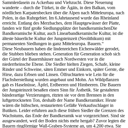
Sammlerdasein zu Ackerbau und Viehzucht. Diese Neuerung
wanderte – durch die Türkei, in die Ägäis, in den Balkan, vom
nördlichen Karpatenbecken über die Alpen nach Mitteleuropa, nach
Polen, in das Ruhrgebiet. Im 6.Jahrtausend wurde das Rheinland
erreicht. Entlang des Merzbaches, dem Hauptgewässer der Platte,
fanden wir fünf große Siedlungsplätze der
bandkeramischen
Die
Bandkeramische Kultur, auch Linearbandkeramische Kultur, ist die
älteste bäuerliche Kultur der Jungsteinzeit (Neolithikum) mit
permanenten Siedlungen in ganz Mitteleuropa.
Bauern.
Diese Neubauern haben die lindenreichen Eichenwälder gerodet,
die Stubben blieben stehen. Generation für Generation schob sich
der Gürtel der Bauernhäuser nach Nordwesten vor in die
niederrheinsche Ebene. Die Siedler hielten Ziegen, Schafe, kleine
Rinder und Schweine, säten Emmer und Einkorn, später Gerste, die
Hirse, dazu Erbsen und Linsen. Ölfruchtarten wie Lein für die
Flachsherstellung wurden angebaut und Mohn. An Wildpflanzen
gab es Haselnüsse, Äpfel, Erdbeeren und Himbeeren. Die Bauern
der Jungsteinzeit besaßen einen Sinn für Ästhetik. Sie gestalteten
bänderartige Verzierungen, ritzten sie vor dem Brennen in den
luftgetrockneten Ton, deshalb der Name Bandkeramiker. Heute
wären die hübschen, restaurierten Gefäße Verkaufsschlager in
Butiken. Leider erfuhren auch diese frühen Siedler die Grenzen des
Wachstums, das Ende der Bandkeramik war vorgezeichnet. Sind sie
ausgewandert, weil der Boden nichts mehr hergab? Zuvor legten die
Bauern ringförmige Wall-Graben-Systeme an, um 4.200 etwa. Sie