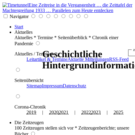
Eine Zeitreise in die Vergangenheit … die Zeittafel der
Machtergreifung 1933 … Parallelen zum Heute entdecken
Navigator
Start
Aktuelles
Aktuelles * Termine * Seitenüberblick * Chronik einer
Pandemie
z
Geschichtliche
Aktuelles / Termine
Leitartikel & Termine
Aktuelle Mitteilungen
RSS-Feed
Hintergrundinformat
Seitenübersicht
Sitemap
Impressum
Datenschutz
Corona-Chronik
2019
|
2020
2021
|
2022
2023
|
2025
Die Zeitzeugen
100 Zeitzeugen stellen sich vor * Zeitzeugenberichte; unsere
Bücher