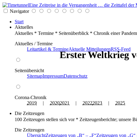
Eine Zeitreise in die Vergangenheit … die Zeittafel d
Navigator
Start
Aktuelles
Aktuelles * Termine * Seitenüberblick * Chronik einer Pandem
Aktuelles / Termine
Leitartikel & Termine
Aktuelle Mitteilungen
RSS-Feed
Erster Weltkrieg v
Seitenübersicht
Sitemap
Impressum
Datenschutz
Corona-Chronik
2019
|
2020
2021
|
2022
2023
|
2025
Die Zeitzeugen
100 Zeitzeugen stellen sich vor * Zeitzeugenberichte; unsere B
Die Zeitzeugen
Übersicht
Zeitzeugen von
B
–
F
Zeitzeugen von
G