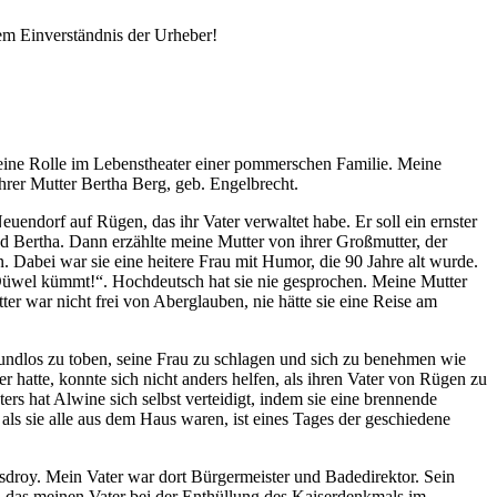
em Einverständnis der Urheber!
 eine Rolle im Lebenstheater einer pommerschen Familie. Meine
rer Mutter Bertha Berg, geb. Engelbrecht.
uendorf auf Rügen, das ihr Vater verwaltet habe. Er soll ein ernster
nd Bertha. Dann erzählte meine Mutter von ihrer Großmutter, der
. Dabei war sie eine heitere Frau mit Humor, die 90 Jahre alt wurde.
e Düwel kümmt!
. Hochdeutsch hat sie nie gesprochen. Meine Mutter
r war nicht frei von Aberglauben, nie hätte sie eine Reise am
grundlos zu toben, seine Frau zu schlagen und sich zu benehmen wie
r hatte, konnte sich nicht anders helfen, als ihren Vater von Rügen zu
rs hat Alwine sich selbst verteidigt, indem sie eine brennende
als sie alle aus dem Haus waren, ist eines Tages der geschiedene
droy. Mein Vater war dort Bürgermeister und Badedirektor. Sein
 das meinen Vater bei der Enthüllung des Kaiserdenkmals im