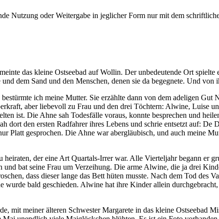
e Nutzung oder Weitergabe in jeglicher Form nur mit dem schriftlich
meinte das kleine Ostseebad auf Wollin. Der unbedeutende Ort spielte
ee und dem Sand und den Menschen, denen sie da begegnete. Und von ih
 bestürmte ich meine Mutter. Sie erzählte dann von dem adeligen Gut Ne
rkraft, aber liebevoll zu Frau und den drei Töchtern: Alwine, Luise u
lten ist. Die Ahne sah Todesfälle voraus, konnte besprechen und heilen
sah dort den ersten Radfahrer ihres Lebens und schrie entsetzt auf: D
nur Platt gesprochen. Die Ahne war abergläubisch, und auch meine Mutte
heiraten, der eine Art Quartals-Irrer war. Alle Vierteljahr begann er 
ch und bat seine Frau um Verzeihung. Die arme Alwine, die ja drei Kinde
schen, dass dieser lange das Bett hüten musste. Nach dem Tod des Vate
 wurde bald geschieden. Alwine hat ihre Kinder allein durchgebracht, 
, mit meiner älteren Schwester Margarete in das kleine Ostseebad Mis
ai unendlich viele Maiglöckchen blühten. Es ist ein Foto vorhanden,