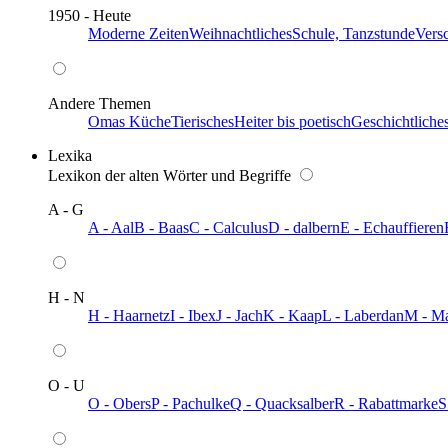
1950 - Heute
Moderne Zeiten
Weihnachtliches
Schule, Tanzstunde
Vers
Andere Themen
Omas Küche
Tierisches
Heiter bis poetisch
Geschichtliche
Lexika
Lexikon der alten Wörter und Begriffe
A - G
A - Aal
B - Baas
C - Calculus
D - dalbern
E - Echauffieren
H - N
H - Haarnetz
I - Ibex
J - Jach
K - Kaap
L - Laberdan
M - M
O - U
O - Obers
P - Pachulke
Q - Quacksalber
R - Rabattmarke
S