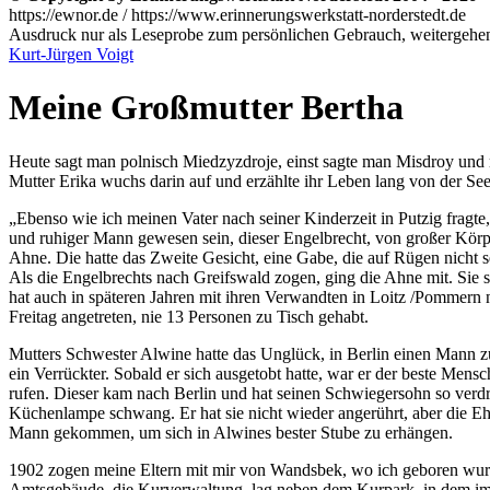
https://ewnor.de / https://www.erinnerungswerkstatt-norderstedt.de
Ausdruck nur als Leseprobe zum persönlichen Gebrauch, weitergehend
Kurt-Jürgen Voigt
Meine Großmutter Bertha
Heute sagt man polnisch Miedzyzdroje, einst sagte man Misdroy und 
Mutter Erika wuchs darin auf und erzählte ihr Leben lang von der S
Ebenso wie ich meinen Vater nach seiner Kinderzeit in Putzig fragte,
und ruhiger Mann gewesen sein, dieser Engelbrecht, von großer Körpe
Ahne. Die hatte das Zweite Gesicht, eine Gabe, die auf Rügen nicht se
Als die Engelbrechts nach Greifswald zogen, ging die Ahne mit. Sie 
hat auch in späteren Jahren mit ihren Verwandten in Loitz /Pommern 
Freitag angetreten, nie 13 Personen zu Tisch gehabt.
Mutters Schwester Alwine hatte das Unglück, in Berlin einen Mann zu 
ein Verrückter. Sobald er sich ausgetobt hatte, war er der beste Mens
rufen. Dieser kam nach Berlin und hat seinen Schwiegersohn so verdro
Küchenlampe schwang. Er hat sie nicht wieder angerührt, aber die Ehe
Mann gekommen, um sich in Alwines bester Stube zu erhängen.
1902 zogen meine Eltern mit mir von Wandsbek, wo ich geboren wurde
Amtsgebäude, die Kurverwaltung, lag neben dem Kurpark, in dem im M