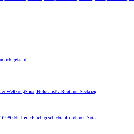
nnoch gelacht…
ter Weltkrieg
Shoa, Holocaust
U-Boot und Seekrieg
70
1980 bis Heute
Fluchtgeschichten
Rund ums Auto