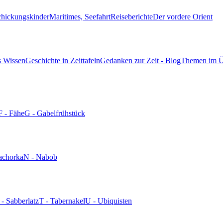
chickungskinder
Maritimes, Seefahrt
Reiseberichte
Der vordere Orient
s Wissen
Geschichte in Zeittafeln
Gedanken zur Zeit - Blog
Themen im Ü
F - Fähe
G - Gabelfrühstück
achorka
N - Nabob
 - Sabberlatz
T - Tabernakel
U - Ubiquisten