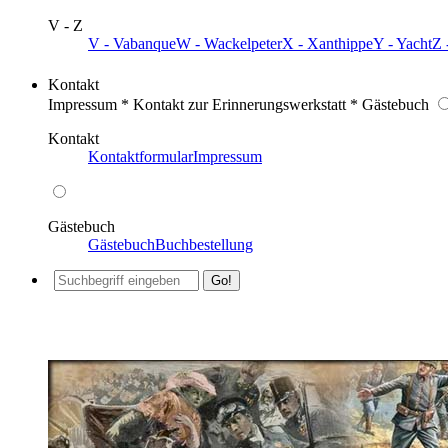
V - Z
V - Vabanque
W - Wackelpeter
X - Xanthippe
Y - Yacht
Z 
Kontakt
Impressum * Kontakt zur Erinnerungswerkstatt * Gästebuch
Kontakt
Kontaktformular
Impressum
Gästebuch
Gästebuch
Buchbestellung