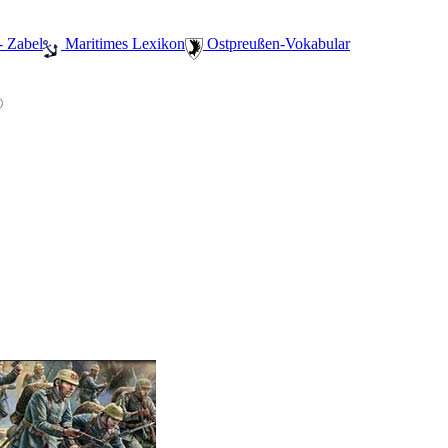
- Zabel
️ Maritimes Lexikon
️ Ostpreußen-Vokabular