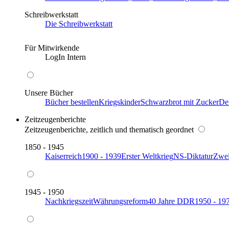
Schreibwerkstatt
Die Schreibwerkstatt
Für Mitwirkende
LogIn Intern
Unsere Bücher
Bücher bestellen
Kriegskinder
Schwarzbrot mit Zucker
De
Zeitzeugenberichte
Zeitzeugenberichte, zeitlich und thematisch geordnet
1850 - 1945
Kaiserreich
1900 - 1939
Erster Weltkrieg
NS-Diktatur
Zwei
1945 - 1950
Nachkriegszeit
Währungsreform
40 Jahre DDR
1950 - 19