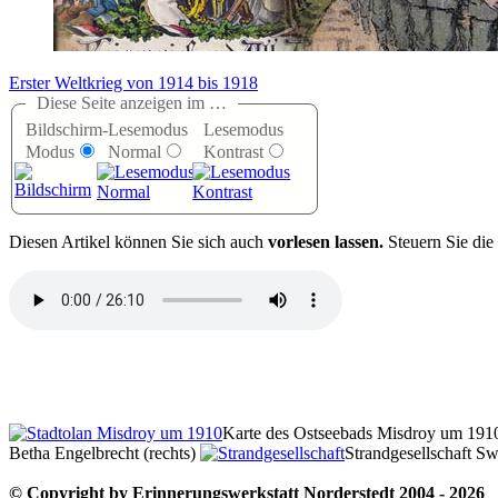
Erster Weltkrieg von 1914 bis 1918
Diese Seite anzeigen im …
Bildschirm-
Lesemodus
Lesemodus
Modus
Normal
Kontrast
D
iesen Artikel können Sie sich auch
vorlesen lassen.
Steuern Sie die
Karte des Ostseebads Misdroy um 1910
Betha Engelbrecht (rechts)
Strandgesellschaft 
© Copyright by Erinnerungswerkstatt Norderstedt 2004 - 2026