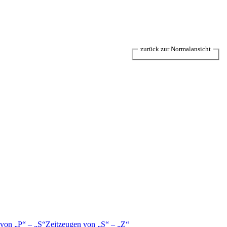
zurück zur Normalansicht
 von
P
–
S
Zeitzeugen von
S
–
Z