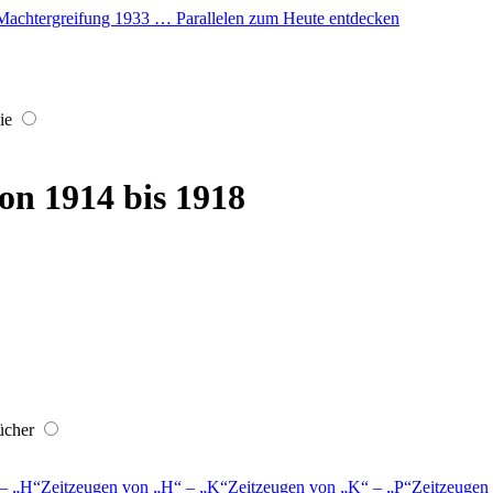
er Machtergreifung 1933 … Parallelen zum Heute entdecken
ie
on 1914 bis 1918
ücher
–
H
Zeitzeugen von
H
–
K
Zeitzeugen von
K
–
P
Zeitzeugen