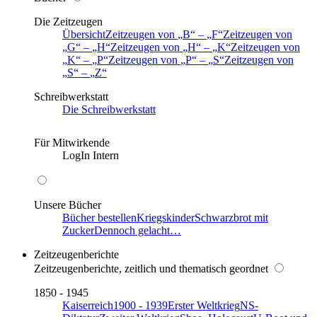
Die Zeitzeugen
Übersicht
Zeitzeugen von
B
–
F
Zeitzeugen von
G
–
H
Zeitzeugen von
H
–
K
Zeitzeugen von
K
–
P
Zeitzeugen von
P
–
S
Zeitzeugen von
S
–
Z
Schreibwerkstatt
Die Schreibwerkstatt
Für Mitwirkende
LogIn Intern
Unsere Bücher
Bücher bestellen
Kriegskinder
Schwarzbrot mit
Zucker
Dennoch gelacht…
Zeitzeugenberichte
Zeitzeugenberichte, zeitlich und thematisch geordnet
1850 - 1945
Kaiserreich
1900 - 1939
Erster Weltkrieg
NS-