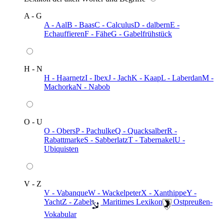
A - G
A - Aal
B - Baas
C - Calculus
D - dalbern
E -
Echauffieren
F - Fähe
G - Gabelfrühstück
H - N
H - Haarnetz
I - Ibex
J - Jach
K - Kaap
L - Laberdan
M -
Machorka
N - Nabob
O - U
O - Obers
P - Pachulke
Q - Quacksalber
R -
Rabattmarke
S - Sabberlatz
T - Tabernakel
U -
Ubiquisten
V - Z
V - Vabanque
W - Wackelpeter
X - Xanthippe
Y -
Yacht
Z - Zabel
️ Maritimes Lexikon
️ Ostpreußen-
Vokabular