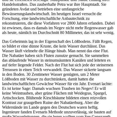
Handelsstraßen. Das zauberhafte Petra war ihre Hauptstadt. Sie
gründeten Avdat und betrieben eine umfangreiche
Bewässerungslandwirtschaft. Im heutigen Israel versucht die
Forschung, eine landwirtschaftliche Anbautechnik zu
rekonstruieren, die diese Vorfahren vor 2800 Jahren erfanden. Dabei
ist erwiesen, dass es damals im Negev nicht mehr Regenwasser gab
als heute, nämlich im Durchschnitt 80 Millimeter, das ist sehr wenig.
Das Geheimnis lag in der Eigenschaft des Lößbodens. Fällt Regen,
so bildet er eine dünne Kruste, die kein Wasser durchlässt. Das
Wasser läuft vielmehr die Hänge hinab. Man nennt das eine Flut.
Die Nabatäer haben sich Fluten zunutze gemacht. Sie sammelten
das ablaufende Wasser in steinumsäumten Kanälen und leiteten es
auf tiefer liegende Felder. Nach der Flut hat sich jede der steinernen
Terrassen in einen Teich verwandelt. Das Wasser sickerte langsam
in den Boden. 30 Zentimeter Wasser genügten, um 2 Meter
Lößboden mit Wasser zu durchtränken, damit hatten die
landwirtschaftlichen Gewächse Wasser für ein Jahr. Evenari lachte:
Es ist keine Sage: Damals wuchsen Trauben im Negev! Er will
keine Weintrauben, aber grüne Flächen mit Weidegras, Spargel,
Artischocken. Blühende Kirschbäume bildeten einen reizvollen
Kontrast zur graugelben Ruine der Nabatäerburg. Aber die
Widerstände im Lande gegen den Deutschen waren heftig.
Ingenieure fanden Evenaris Methode unzuverlässig, sie bauten auf
große Wasserleitungen, die sie legen wollten vom See Genezareth