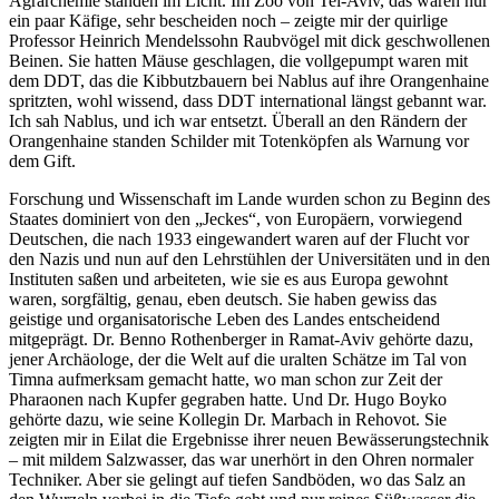
Agrarchemie standen im Licht. Im Zoo von Tel-Aviv, das waren nur
ein paar Käfige, sehr bescheiden noch – zeigte mir der quirlige
Professor Heinrich Mendelssohn Raubvögel mit dick geschwollenen
Beinen. Sie hatten Mäuse geschlagen, die vollgepumpt waren mit
dem DDT, das die Kibbutzbauern bei Nablus auf ihre Orangenhaine
spritzten, wohl wissend, dass DDT international längst gebannt war.
Ich sah Nablus, und ich war entsetzt. Überall an den Rändern der
Orangenhaine standen Schilder mit Totenköpfen als Warnung vor
dem Gift.
Forschung und Wissenschaft im Lande wurden schon zu Beginn des
Staates dominiert von den
Jeckes
, von Europäern, vorwiegend
Deutschen, die nach 1933 eingewandert waren auf der Flucht vor
den Nazis und nun auf den Lehrstühlen der Universitäten und in den
Instituten saßen und arbeiteten, wie sie es aus Europa gewohnt
waren, sorgfältig, genau, eben deutsch. Sie haben gewiss das
geistige und organisatorische Leben des Landes entscheidend
mitgeprägt. Dr. Benno Rothenberger in Ramat-Aviv gehörte dazu,
jener Archäologe, der die Welt auf die uralten Schätze im Tal von
Timna aufmerksam gemacht hatte, wo man schon zur Zeit der
Pharaonen nach Kupfer gegraben hatte. Und Dr. Hugo Boyko
gehörte dazu, wie seine Kollegin Dr. Marbach in Rehovot. Sie
zeigten mir in Eilat die Ergebnisse ihrer neuen Bewässerungstechnik
– mit mildem Salzwasser, das war unerhört in den Ohren normaler
Techniker. Aber sie gelingt auf tiefen Sandböden, wo das Salz an