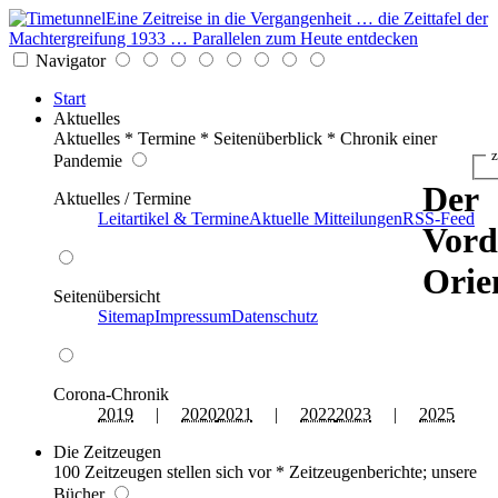
Eine Zeitreise in die Vergangenheit … die Zeittafel der
Machtergreifung 1933 … Parallelen zum Heute entdecken
Navigator
Start
Aktuelles
Aktuelles * Termine * Seitenüberblick * Chronik einer
z
Pandemie
Der
Aktuelles / Termine
Leitartikel & Termine
Aktuelle Mitteilungen
RSS-Feed
Vord
Orie
Seitenübersicht
Sitemap
Impressum
Datenschutz
Corona-Chronik
2019
|
2020
2021
|
2022
2023
|
2025
Die Zeitzeugen
100 Zeitzeugen stellen sich vor * Zeitzeugenberichte; unsere
Bücher