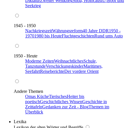
Diktatur
Zweiter Weltkrieg
Shoa, Holocaust
U-Boot und
Seekrieg
1945 - 1950
Nachkriegszeit
Währungsreform
40 Jahre DDR
1950 -
1970
1980 bis Heute
Fluchtgeschichten
Rund ums Auto
1950 - Heute
Moderne Zeiten
Weihnachtliches
Schule,
Tanzstunde
Verschickungskinder
Maritimes,
Seefahrt
Reiseberichte
Der vordere Orient
Andere Themen
Omas Küche
Tierisches
Heiter bis
poetisch
Geschichtliches Wissen
Geschichte in
Zeittafeln
Gedanken zur Zeit - Blog
Themen im
Überblick
Lexika
Lexikon der alten Wörter und Begriffe