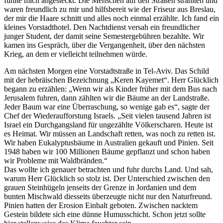
fühlte mich angesteckt. Die Menschen auf den Straßen strahlten und
waren freundlich zu mir und hilfsbereit wie der Friseur aus Breslau,
der mir die Haare schnitt und alles noch einmal erzählte. Ich fand ein
kleines Vorstadthotel. Den Nachtdienst versah ein freundlicher
junger Student, der damit seine Semestergebühren bezahlte. Wir
kamen ins Gespräch, über die Vergangenheit, über den nächsten
Krieg, an dem er vielleicht teilnehmen würde.
Am nächsten Morgen eine Vorstadtstraße in Tel-Aviv. Das Schild
mit der hebräischen Bezeichnung
Keren Kayemet
. Herr Glücklich
begann zu erzählen:
Wenn wir als Kinder früher mit dem Bus nach
Jerusalem fuhren, dann zählten wir die Bäume an der Landstraße.
Jeder Baum war eine Überraschung, so wenige gab es
, sagte der
Chef der Wiederaufforstung Israels.
Seit vielen tausend Jahren ist
Israel ein Durchgangsland für ungezählte Völkerscharen. Heute ist
es Heimat. Wir müssen an Landschaft retten, was noch zu retten ist.
Wir haben Eukalyptusbäume in Australien gekauft und Pinien. Seit
1948 haben wir 100 Millionen Bäume gepflanzt und schon haben
wir Probleme mit Waldbränden.
Das wollte ich genauer betrachten und fuhr durchs Land. Und sah,
warum Herr Glücklich so stolz ist. Der Unterschied zwischen den
grauen Steinhügeln jenseits der Grenze in Jordanien und dem
bunten Mischwald diesseits überzeugte nicht nur den Naturfreund.
Pinien hatten der Erosion Einhalt geboten. Zwischen nacktem
Gestein bildete sich eine dünne Humusschicht. Schon jetzt sollte