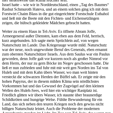
hier stellenweise das Klima feuchter sein.
Israel hatte – wie wir in Norddeutschland, einen
Tag des Baumes
Rashut Schmuroth Hateva, und an einem solchen ging ich mit dem
Forstwirt Chaim Blass in die gut eingerichtete Forstschule Esthahol
und ließ mir die Beete mit den Fichten- und Eichensetzlingen
zeigen, die hübsch gekleidete Mädchen gebracht hatten.
Weiter zu einem Haus in Tel-Aviv. Es öffnete Abram Joffe,
Armeegeneral außer Diensten, kam eben aus dem Feld, herrisch,
kurz angebunden. Ich sagte mein Sprüchlein auf, von wegen
Naturschutz im Lande. Das Kriegerauge wurde mild. Naturschutz
war der neue, noch ungewohnte Beruf des Generals, eben ernannt
zum obersten Naturschützer Israels. Aus dem Saulus war ein Paulus
geworden, denn Joffe galt vor kurzem noch als großer Nimrod vor
dem Herrn, der nur zu gern Böcke im Negev geschossen hatte. Die
ließ er nun zufrieden und fuhr mit mir weit gen Norden ins Tal von
Huleh und mit dem Kahn übers Wasser, wo man weit hinten
versteckt die schwarzen Herden der Büffel sah. Er zeigte mir den
hohen Papyrus, der in diesem milden Klima sein nördlichstes
Vorkommen hat und das Gewusel der Zugvögel auf den kleinen
Wellen des Huleh-Sees, weil hier ein wichtiger Rastplatz ist.
Friedlich glitten wir übers Wasser, ich staunte über braunerdige
Schildkröten und hungrige Welse. Fühlte Bewunderung für ein
Land, das sich neben den teuren Kriegen noch den gewiss nicht
billigen Naturschutz leistet. Auch die Probleme der modernen