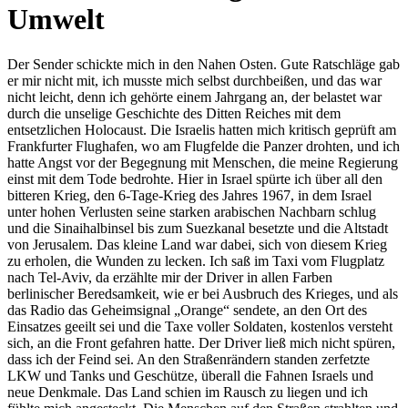
Umwelt
Der Sender schickte mich in den Nahen Osten. Gute Ratschläge gab
er mir nicht mit, ich musste mich selbst durchbeißen, und das war
nicht leicht, denn ich gehörte einem Jahrgang an, der belastet war
durch die unselige Geschichte des Ditten Reiches mit dem
entsetzlichen Holocaust. Die Israelis hatten mich kritisch geprüft am
Frankfurter Flughafen, wo am Flugfelde die Panzer drohten, und ich
hatte Angst vor der Begegnung mit Menschen, die meine Regierung
einst mit dem Tode bedrohte. Hier in Israel spürte ich über all den
bitteren Krieg, den 6-Tage-Krieg des Jahres 1967, in dem Israel
unter hohen Verlusten seine starken arabischen Nachbarn schlug
und die Sinaihalbinsel bis zum Suezkanal besetzte und die Altstadt
von Jerusalem. Das kleine Land war dabei, sich von diesem Krieg
zu erholen, die Wunden zu lecken. Ich saß im Taxi vom Flugplatz
nach Tel-Aviv, da erzählte mir der Driver in allen Farben
berlinischer Beredsamkeit, wie er bei Ausbruch des Krieges, und als
das Radio das Geheimsignal
Orange
sendete, an den Ort des
Einsatzes geeilt sei und die Taxe voller Soldaten, kostenlos versteht
sich, an die Front gefahren hatte. Der Driver ließ mich nicht spüren,
dass ich der Feind sei. An den Straßenrändern standen zerfetzte
LKW und Tanks und Geschütze, überall die Fahnen Israels und
neue Denkmale. Das Land schien im Rausch zu liegen und ich