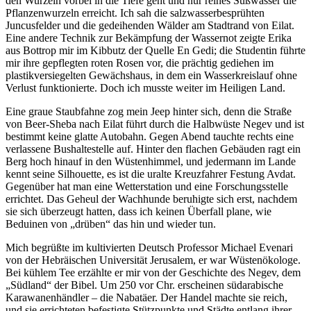
den Wurzeln vorbei in die Tiefe geht und nur reines Süßwasser die
Pflanzenwurzeln erreicht. Ich sah die salzwasserbesprühten
Juncusfelder und die gedeihenden Wälder am Stadtrand von Eilat.
Eine andere Technik zur Bekämpfung der Wassernot zeigte Erika
aus Bottrop mir im Kibbutz der Quelle En Gedi; die Studentin führte
mir ihre gepflegten roten Rosen vor, die prächtig gediehen im
plastikversiegelten Gewächshaus, in dem ein Wasserkreislauf ohne
Verlust funktionierte. Doch ich musste weiter im Heiligen Land.
Eine graue Staubfahne zog mein Jeep hinter sich, denn die Straße
von Beer-Sheba nach Eilat führt durch die Halbwüste Negev und ist
bestimmt keine glatte Autobahn. Gegen Abend tauchte rechts eine
verlassene Bushaltestelle auf. Hinter den flachen Gebäuden ragt ein
Berg hoch hinauf in den Wüstenhimmel, und jedermann im Lande
kennt seine Silhouette, es ist die uralte Kreuzfahrer Festung Avdat.
Gegenüber hat man eine Wetterstation und eine Forschungsstelle
errichtet. Das Geheul der Wachhunde beruhigte sich erst, nachdem
sie sich überzeugt hatten, dass ich keinen Überfall plane, wie
Beduinen von
drüben
das hin und wieder tun.
Mich begrüßte im kultivierten Deutsch Professor Michael Evenari
von der Hebräischen Universität Jerusalem, er war Wüstenökologe.
Bei kühlem Tee erzählte er mir von der Geschichte des Negev, dem
Südland
der Bibel. Um 250 vor Chr. erscheinen südarabische
Karawanenhändler – die Nabatäer. Der Handel machte sie reich,
und sie errichteten befestigte Stützpunkte und Städte entlang ihrer