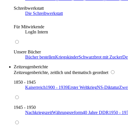
Schreibwerkstatt
Die Schreibwerkstatt
Für Mitwirkende
LogIn Intern
Unsere Bücher
Bücher bestellen
Kriegskinder
Schwarzbrot mit Zucker
De
Zeitzeugenberichte
Zeitzeugenberichte, zeitlich und thematisch geordnet
1850 - 1945
Kaiserreich
1900 - 1939
Erster Weltkrieg
NS-Diktatur
Zwei
1945 - 1950
Nachkriegszeit
Währungsreform
40 Jahre DDR
1950 - 19