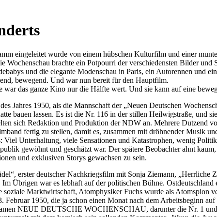
nderts
amm eingeleitet wurde von einem hübschen Kulturfilm und einer munt
Die Wochenschau brachte ein Potpourri der verschiedensten Bilder und 
ebabys und die elegante Modenschau in Paris, ein Autorennen und ein
annend, bewegend. Und war nun bereit für den Hauptfilm.
r das ganze Kino nur die Hälfte wert. Und sie kann auf eine bewegte
 des Jahres 1950, als die Mannschaft der
Neuen Deutschen Wochensc
te bauen lassen. Es ist die Nr. 116 in der stillen Heilwigstraße, und 
edelten sich Redaktion und Produktion der NDW an. Mehrere Dutzend v
Filmband fertig zu stellen, damit es, zusammen mit dröhnender Musik
Viel Unterhaltung, viele Sensationen und Katastrophen, wenig Politi
publik gewöhnt und geschätzt war. Der spätere Beobachter ahnt kaum,
ionen und exklusiven Storys gewachsen zu sein.
del
, erster deutscher Nachkriegsfilm mit Sonja Ziemann,
Herrliche Z
. Im Übrigen war es lebhaft auf der politischen Bühne. Ostdeutschland
die soziale Marktwirtschaft, Atomphysiker Fuchs wurde als Atomspion ver
 Februar 1950, die ja schon einen Monat nach dem Arbeitsbeginn auf
m Namen NEUE DEUTSCHE WOCHENSCHAU, darunter die Nr. 1 und das 