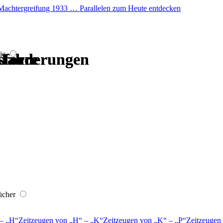
er Machtergreifung 1933 … Parallelen zum Heute entdecken
ie
usforderungen
usforderungen
 Jahre
 Jahre
 Jahre
 Jahre
ücher
–
H
Zeitzeugen von
H
–
K
Zeitzeugen von
K
–
P
Zeitzeugen