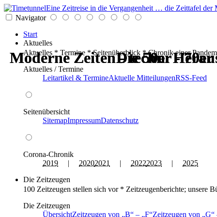
Eine Zeitreise in die Vergangenheit … die Zeittafel d
Navigator
Start
Aktuelles
Aktuelles * Termine * Seitenüberblick * Chronik einer Pandem
Moderne Zeiten - techn. Hera
Moderne Zeiten - techn. Hera
Die 50er - 70er
Die 50er - 70er
Die 50er - 70er
Die 50er - 70er
Aktuelles / Termine
Leitartikel & Termine
Aktuelle Mitteilungen
RSS-Feed
Seitenübersicht
Sitemap
Impressum
Datenschutz
Corona-Chronik
2019
|
2020
2021
|
2022
2023
|
2025
Die Zeitzeugen
100 Zeitzeugen stellen sich vor * Zeitzeugenberichte; unsere B
Die Zeitzeugen
Übersicht
Zeitzeugen von
B
–
F
Zeitzeugen von
G