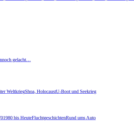
nnoch gelacht…
ter Weltkrieg
Shoa, Holocaust
U-Boot und Seekrieg
70
1980 bis Heute
Fluchtgeschichten
Rund ums Auto