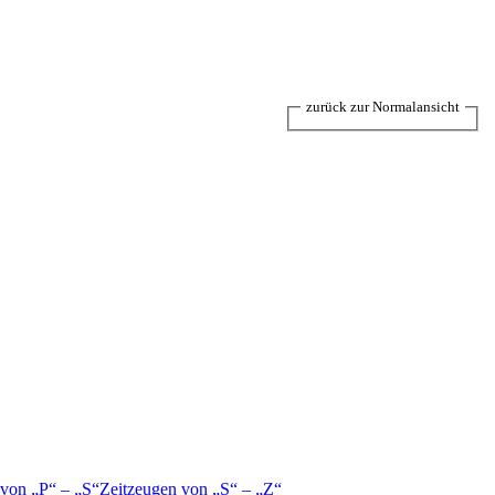
zurück zur Normalansicht
 von
P
–
S
Zeitzeugen von
S
–
Z