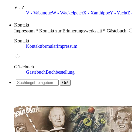
V - Z
V - Vabanque
W - Wackelpeter
X - Xanthippe
Y - Yacht
Z 
Kontakt
Impressum * Kontakt zur Erinnerungswerkstatt * Gästebuch
Kontakt
Kontaktformular
Impressum
Gästebuch
Gästebuch
Buchbestellung