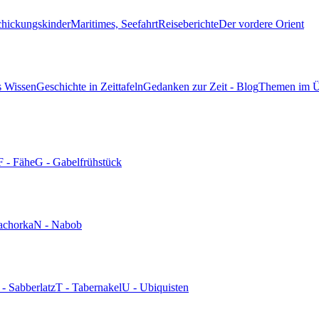
chickungskinder
Maritimes, Seefahrt
Reiseberichte
Der vordere Orient
s Wissen
Geschichte in Zeittafeln
Gedanken zur Zeit - Blog
Themen im Ü
F - Fähe
G - Gabelfrühstück
achorka
N - Nabob
 - Sabberlatz
T - Tabernakel
U - Ubiquisten