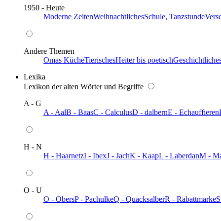
1950 - Heute
Moderne Zeiten
Weihnachtliches
Schule, Tanzstunde
Vers
Andere Themen
Omas Küche
Tierisches
Heiter bis poetisch
Geschichtliche
Lexika
Lexikon der alten Wörter und Begriffe
A - G
A - Aal
B - Baas
C - Calculus
D - dalbern
E - Echauffieren
H - N
H - Haarnetz
I - Ibex
J - Jach
K - Kaap
L - Laberdan
M - M
O - U
O - Obers
P - Pachulke
Q - Quacksalber
R - Rabattmarke
S