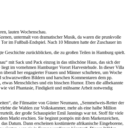
eren, lauten Wochenschau.
Szenen, untermalt von dramatischer Musik, da waren die prunkvolle
 Tor im Fußball-Endspiel. Nach 10 Minuten hatte der Zuschauer im
 Geschichte zurückblicken, die zu großen Teilen in Hamburg spielt.
hau
mit Sack und Pack einzog in das stilschöne Haus, das sich der
sie liegt im vornehmen Hamburger Vorort Harvestehude. In dieser Villa
on überall her engagierter Frauen und Männer schufteten, um Woche
 und schwarzweißen Bildern und harschen Kommentaren dem pp.
k, etwas Menschliches und ein bisschen Humor. Eben die allbekannte
 wie viel Phantasie, Findigkeit und mühsame Arbeit notwendig
eiten
, die Filmsatire von Günter Neumann,
Semmelweis-Retter der
 erlebte die Wahlen zur Volkskammer, mehr als eine halbe Million
urteilt, der große Schauspieler Emil Jannings war tot. Stoff für viele
 dem Markt erschien. Sie beginnt pompös mit dem Markenzeichen,
Datum. Dann erscheinen kostümierte afrikanische Eingeborene,