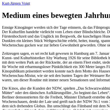
Kurt-Jürgen Voigt
Medium eines bewegten Jahrhu
Emsige Kinogänger werden sich der Tage erinnern, da das Filmprogr
Der Kulturfilm handelte vielleicht vom Leben einer Blindschleiche. 
Fürstenhochzeit und das Unglück im Bergwerk, die kuscheligen Hund
Dunklen ein kleines Stück Weltgeschichte erlebt, heiter, traurig, sp
Wochenschau gucken war zur lieben Gewohnheit geworden. Ohne sie wa
Zeitzeugen sagen, es sei recht kalt gewesen in Hamburg am 7. Januar
Kunst- und Kulturhistoriker Aby Warburg 1926 für seine Bibliothek hat
mit dem weiten Park an der Rückseite, der an einem Fleet endet, si
für Woche mit erbarmungsloser Pünktlichkeit ein 300 Meter langes 
Kinopublikum präsentiert werden konnte nach dem Motto des Hauses: 
Wochenschau-Mixtur, wie sie seit den bunten Tagen der Weimarer Re
waren, um dieser Routine mit immer neuen Sensationen und Informat
Die Kinos, also die Kunden der NDW, spielten
Das Schwarzwaldmä
Mütter
oder den dänischen Aufklärungsfilm
So beginnt das Leben
Berliner demonstrierten für die Freiheit, Minister Ehrhardt erstrebte 
Wochenschauen, denkt der Laie und greift nach der NDW Nr.1 vom 3.
dem sich drehenden Globus. Ihn umschlingt das Filmband mit de