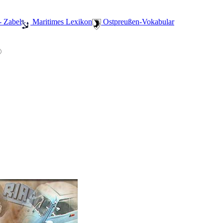
- Zabel
️ Maritimes Lexikon
️ Ostpreußen-Vokabular