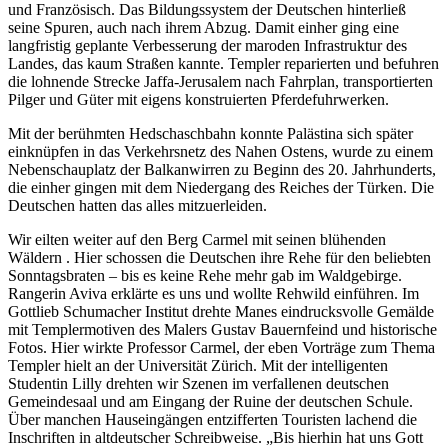
und Französisch. Das Bildungssystem der Deutschen hinterließ
seine Spuren, auch nach ihrem Abzug. Damit einher ging eine
langfristig geplante Verbesserung der maroden Infrastruktur des
Landes, das kaum Straßen kannte. Templer reparierten und befuhren
die lohnende Strecke Jaffa-Jerusalem nach Fahrplan, transportierten
Pilger und Güter mit eigens konstruierten Pferdefuhrwerken.
Mit der berühmten Hedschaschbahn konnte Palästina sich später
einknüpfen in das Verkehrsnetz des Nahen Ostens, wurde zu einem
Nebenschauplatz der Balkanwirren zu Beginn des 20. Jahrhunderts,
die einher gingen mit dem Niedergang des Reiches der Türken. Die
Deutschen hatten das alles mitzuerleiden.
Wir eilten weiter auf den Berg Carmel mit seinen blühenden
Wäldern . Hier schossen die Deutschen ihre Rehe für den beliebten
Sonntagsbraten – bis es keine Rehe mehr gab im Waldgebirge.
Rangerin Aviva erklärte es uns und wollte Rehwild einführen. Im
Gottlieb Schumacher Institut drehte Manes eindrucksvolle Gemälde
mit Templermotiven des Malers Gustav Bauernfeind und historische
Fotos. Hier wirkte Professor Carmel, der eben Vorträge zum Thema
Templer hielt an der Universität Zürich. Mit der intelligenten
Studentin Lilly drehten wir Szenen im verfallenen deutschen
Gemeindesaal und am Eingang der Ruine der deutschen Schule.
Über manchen Hauseingängen entzifferten Touristen lachend die
Inschriften in altdeutscher Schreibweise.
Bis hierhin hat uns Gott