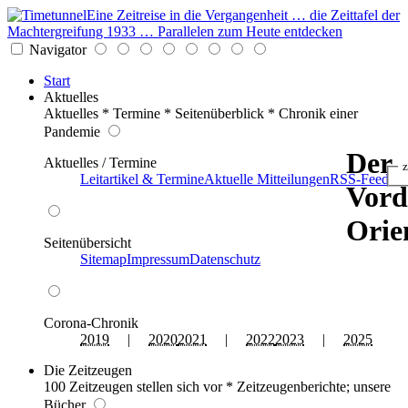
Eine Zeitreise in die Vergangenheit … die Zeittafel der
Machtergreifung 1933 … Parallelen zum Heute entdecken
Navigator
Start
Aktuelles
Aktuelles * Termine * Seitenüberblick * Chronik einer
Pandemie
Der
Aktuelles / Termine
z
Leitartikel & Termine
Aktuelle Mitteilungen
RSS-Feed
Vord
Orie
Seitenübersicht
Sitemap
Impressum
Datenschutz
Corona-Chronik
2019
|
2020
2021
|
2022
2023
|
2025
Die Zeitzeugen
100 Zeitzeugen stellen sich vor * Zeitzeugenberichte; unsere
Bücher