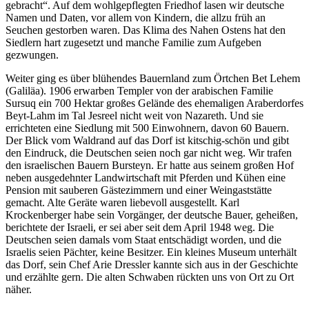
gebracht
. Auf dem wohlgepflegten Friedhof lasen wir deutsche
Namen und Daten, vor allem von Kindern, die allzu früh an
Seuchen gestorben waren. Das Klima des Nahen Ostens hat den
Siedlern hart zugesetzt und manche Familie zum Aufgeben
gezwungen.
Weiter ging es über blühendes Bauernland zum Örtchen Bet Lehem
(Galiläa). 1906 erwarben Templer von der arabischen Familie
Sursuq ein 700 Hektar großes Gelände des ehemaligen Araberdorfes
Beyt-Lahm im Tal Jesreel nicht weit von Nazareth. Und sie
errichteten eine Siedlung mit 500 Einwohnern, davon 60 Bauern.
Der Blick vom Waldrand auf das Dorf ist kitschig-schön und gibt
den Eindruck, die Deutschen seien noch gar nicht weg. Wir trafen
den israelischen Bauern Bursteyn. Er hatte aus seinem großen Hof
neben ausgedehnter Landwirtschaft mit Pferden und Kühen eine
Pension mit sauberen Gästezimmern und einer Weingaststätte
gemacht. Alte Geräte waren liebevoll ausgestellt. Karl
Krockenberger habe sein Vorgänger, der deutsche Bauer, geheißen,
berichtete der Israeli, er sei aber seit dem April 1948 weg. Die
Deutschen seien damals vom Staat entschädigt worden, und die
Israelis seien Pächter, keine Besitzer. Ein kleines Museum unterhält
das Dorf, sein Chef Arie Dressler kannte sich aus in der Geschichte
und erzählte gern. Die alten Schwaben rückten uns von Ort zu Ort
näher.