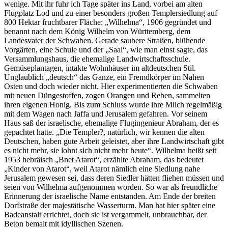
wenige. Mit ihr fuhr ich Tage später ins Land, vorbei am alten
Flugplatz Lod und zu einer besonders großen Templersiedlung auf
800 Hektar fruchtbarer Fläche:
Wilhelma
, 1906 gegründet und
benannt nach dem König Wilhelm von Württemberg, dem
Landesvater der Schwaben. Gerade saubere Straßen, blühende
Vorgärten, eine Schule und der
Saal
, wie man einst sagte, das
Versammlungshaus, die ehemalige Landwirtschaftsschule.
Gemüseplantagen, intakte Wohnhäuser im altdeutschen Stil.
Unglaublich
deutsch
das Ganze, ein Fremdkörper im Nahen
Osten und doch wieder nicht. Hier experimentierten die Schwaben
mit neuen Düngestoffen, zogen Orangen und Reben, sammelten
ihren eigenen Honig. Bis zum Schluss wurde ihre Milch regelmäßig
mit dem Wagen nach Jaffa und Jerusalem gefahren. Vor seinem
Haus saß der israelische, ehemalige Flugingenieur Abraham, der es
gepachtet hatte.
Die Templer?, natürlich, wir kennen die alten
Deutschen, haben gute Arbeit geleistet, aber ihre Landwirtschaft gibt
es nicht mehr, sie lohnt sich nicht mehr heute
. Wilhelma heißt seit
1953 hebräisch
Bnet Atarot
, erzählte Abraham, das bedeutet
Kinder von Atarot
, weil Atarot nämlich eine Siedlung nahe
Jerusalem gewesen sei, dass deren Siedler hätten fliehen müssen und
seien von Wilhelma aufgenommen worden. So war als freundliche
Erinnerung der israelische Name entstanden. Am Ende der breiten
Dorfstraße der majestätische Wasserturm. Man hat hier später eine
Badeanstalt errichtet, doch sie ist vergammelt, unbrauchbar, der
Beton bemalt mit idyllischen Szenen.