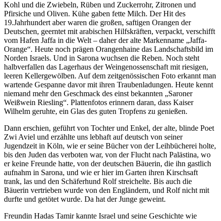
Kohl und die Zwiebeln, Rüben und Zuckerrohr, Zitronen und
Pfirsiche und Oliven. Kühe gaben fette Milch. Der Hit des
19.Jahrhundert aber waren die großen, saftigen Orangen der
Deutschen, geerntet mit arabischen Hilfskräften, verpackt, verschifft
vom Hafen Jaffa in die Welt – daher der alte Markenname
Jaffa-
Orange
. Heute noch prägen Orangenhaine das Landschaftsbild im
Norden Israels. Und in Sarona wuchsen die Reben. Noch steht
halbverfallen das Lagerhaus der Weingenossenschaft mit riesigen,
leeren Kellergewölben. Auf dem zeitgenössischen Foto erkannt man
wartende Gespanne davor mit ihren Traubenladungen. Heute kennt
niemand mehr den Geschmack des einst bekannten
Saroner
Weißwein Riesling
. Plattenfotos erinnern daran, dass Kaiser
Wilhelm geruhte, ein Glas des guten Tropfens zu genießen.
Dann erschien, geführt von Tochter und Enkel, der alte, blinde Poet
Zwi Aviel und erzählte uns lebhaft auf deutsch von seiner
Jugendzeit in Köln, wie er seine Bücher von der Leihbücherei holte,
bis den Juden das verboten war, von der Flucht nach Palästina, wo
er keine Freunde hatte, von der deutschen Bäuerin, die ihn gastlich
aufnahm in Sarona, und wie er hier im Garten ihren Kirschsaft
trank, las und den Schäferhund Rolf streichelte. Bis auch die
Bäuerin vertrieben wurde von den Engländern, und Rolf nicht mit
durfte und getötet wurde. Da hat der Junge geweint.
Freundin Hadas Tamir kannte Israel und seine Geschichte wie