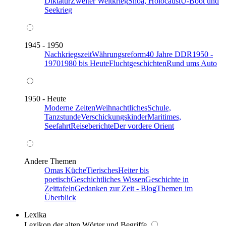
Diktatur
Zweiter Weltkrieg
Shoa, Holocaust
U-Boot und
Seekrieg
1945 - 1950
Nachkriegszeit
Währungsreform
40 Jahre DDR
1950 -
1970
1980 bis Heute
Fluchtgeschichten
Rund ums Auto
1950 - Heute
Moderne Zeiten
Weihnachtliches
Schule,
Tanzstunde
Verschickungskinder
Maritimes,
Seefahrt
Reiseberichte
Der vordere Orient
Andere Themen
Omas Küche
Tierisches
Heiter bis
poetisch
Geschichtliches Wissen
Geschichte in
Zeittafeln
Gedanken zur Zeit - Blog
Themen im
Überblick
Lexika
Lexikon der alten Wörter und Begriffe