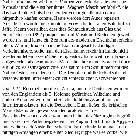
Nahe Jaffa fanden wir hinter Bäumen versteckt das alte deutsche
Konsulat und die einst berühmte
Wagners Maschinenfabrik
, die
das Land mit technischen Geräten versorgte, die man damals
nirgendwo kaufen konnte. Heute werden dort Autos repariert.
Nostalgisch wurde uns zumute im verwucherten, alten Bahnhof zu
Jaffa. Kaum vorstellbar, dass dies Schmuckstück aus Glas und
Schmiedeeisen 1892 pompös und mit Musik und Reden eingeweiht
worden ist und lange ein Zentrum des modernen Eisenbahnverkehrs
blieb. Warum, fragten manche Israelis angesichts ständiger
Verkehrsmisere, sollte man den Eisenbahnverkehr im Lande nicht
wieder aufleben lassen? Die Templerstory hatte weit mehr Fragen
aufgeworfen als beantwortet. Man hatte aber manches gelernt über
ein Stück Palästinageschichte, das kaum je im Schulunterricht des
Nahen Ostens erschienen ist. Die Templer und ihr Schicksal sind
verschwunden unter einer Schicht schrecklicher Naziverbrechen.
Juli 1941
. Rommel kämpfte in Afrika, und die Deutschen wurden
von den Engländern als 5. Kolonne gefürchtet. Wilhelma und
andere Kolonien wurden mit Stacheldraht eingezäunt und zu
Internierungslagern für die Deutschen. Dann ließen die britischen
Mandatsbehörden gewaltsam den größten Teil der
Palästinadeutschen - viele von ihnen hatten das Naziregime begrüßt
und waren der Partei beigetreten - per Zug und Schiff nach Ägypten
und weiter nach Australien schaffen. Fast achtzig Jahre nach den
mutigen Anfängen einer kleinen Siedlergruppe war es vorbei wie