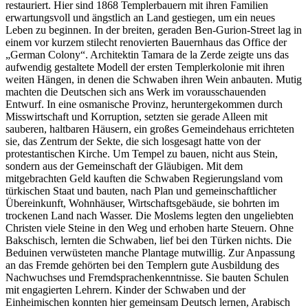
restauriert. Hier sind 1868 Templerbauern mit ihren Familien
erwartungsvoll und ängstlich an Land gestiegen, um ein neues
Leben zu beginnen. In der breiten, geraden Ben-Gurion-Street lag in
einem vor kurzem stilecht renovierten Bauernhaus das Office der
German Colony
. Architektin Tamara de la Zerde zeigte uns das
aufwendig gestaltete Modell der ersten Templerkolonie mit ihren
weiten Hängen, in denen die Schwaben ihren Wein anbauten. Mutig
machten die Deutschen sich ans Werk im vorausschauenden
Entwurf. In eine osmanische Provinz, heruntergekommen durch
Misswirtschaft und Korruption, setzten sie gerade Alleen mit
sauberen, haltbaren Häusern, ein großes Gemeindehaus errichteten
sie, das Zentrum der Sekte, die sich losgesagt hatte von der
protestantischen Kirche. Um Tempel zu bauen, nicht aus Stein,
sondern aus der Gemeinschaft der Gläubigen. Mit dem
mitgebrachten Geld kauften die Schwaben Regierungsland vom
türkischen Staat und bauten, nach Plan und gemeinschaftlicher
Übereinkunft, Wohnhäuser, Wirtschaftsgebäude, sie bohrten im
trockenen Land nach Wasser. Die Moslems legten den ungeliebten
Christen viele Steine in den Weg und erhoben harte Steuern. Ohne
Bakschisch, lernten die Schwaben, lief bei den Türken nichts. Die
Beduinen verwüsteten manche Plantage mutwillig. Zur Anpassung
an das Fremde gehörten bei den Templern gute Ausbildung des
Nachwuchses und Fremdsprachenkenntnisse. Sie bauten Schulen
mit engagierten Lehrern. Kinder der Schwaben und der
Einheimischen konnten hier gemeinsam Deutsch lernen, Arabisch