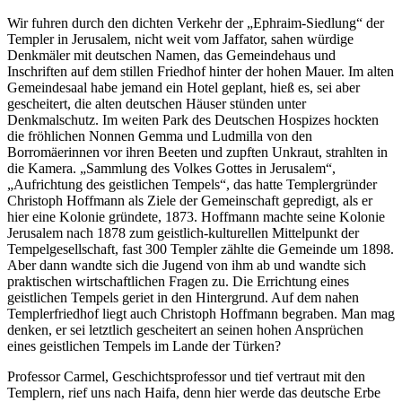
Wir fuhren durch den dichten Verkehr der
Ephraim-Siedlung
der
Templer in Jerusalem, nicht weit vom Jaffator, sahen würdige
Denkmäler mit deutschen Namen, das Gemeindehaus und
Inschriften auf dem stillen Friedhof hinter der hohen Mauer. Im alten
Gemeindesaal habe jemand ein Hotel geplant, hieß es, sei aber
gescheitert, die alten deutschen Häuser stünden unter
Denkmalschutz. Im weiten Park des Deutschen Hospizes hockten
die fröhlichen Nonnen Gemma und Ludmilla von den
Borromäerinnen vor ihren Beeten und zupften Unkraut, strahlten in
die Kamera.
Sammlung des Volkes Gottes in Jerusalem
,
Aufrichtung des geistlichen Tempels
, das hatte Templergründer
Christoph Hoffmann als Ziele der Gemeinschaft gepredigt, als er
hier eine Kolonie gründete, 1873. Hoffmann machte seine Kolonie
Jerusalem nach 1878 zum geistlich-kulturellen Mittelpunkt der
Tempelgesellschaft, fast 300 Templer zählte die Gemeinde um 1898.
Aber dann wandte sich die Jugend von ihm ab und wandte sich
praktischen wirtschaftlichen Fragen zu. Die Errichtung eines
geistlichen Tempels geriet in den Hintergrund. Auf dem nahen
Templerfriedhof liegt auch Christoph Hoffmann begraben. Man mag
denken, er sei letztlich gescheitert an seinen hohen Ansprüchen
eines geistlichen Tempels im Lande der Türken?
Professor Carmel, Geschichtsprofessor und tief vertraut mit den
Templern, rief uns nach Haifa, denn hier werde das deutsche Erbe