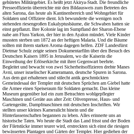
gehütetes Militärgebiet. Es heißt jetzt Akirya-Stadt. Die freundliche
Presseoffizierin überreichte mir den Bildausweis zum Betreten des
alten Sarona, das heute als Kantinenbereich und Wohngebiet für
Soldaten und Offiziere dient. Ich bewunderte die wenigen noch
stehenden riesengroßen Eukalyptusbäume, die Schwaben hatten sie
einst gepflanzt. Ihre Kolonie lag im Sumpfland der Sharon-Ebene
nahe am Fluss Yarkon, der hier in den Ayalon mündet. Viele Kinder
mussten sterben um 1872 an der heftigen Malaria. Und die Bäume
sollten mit ihrem starken Aroma dagegen helfen. ZDF Landesfürst
Dietmar Schulz zeigte seinen Dokumentarfilm über den Besuch des
Deutschen Kaisers 1895 in Jerusalem, wo die Kaiserin die
Einweihung der Erlöserkirche mit ihrer Gegenwart beehrte.
Begleitet und bewacht von zwei Sicherheitsoffizieren drehte Manes
Avni, unser israelischer Kameramann, deutsche Spuren in Sarona.
Aus dem gut erhaltenen und stilecht antik geschmückten
Gemeindesaal der Templer mit deutschen Sprüchen am Giebel hatte
die Armee einen Speiseraum für Soldaten gemacht. Das kleine
Museum gegenüber lud ein zum Betrachten wohlgepflegter
Maschinen und Geräte aus alter Zeit: Olivenpresse, Haus- und
Gartengeräte, Dampfmaschinen mit deutschen Inschriften. Wir
stellten unser kleines Kameralicht hinein und die
Hinterlassenschaften begannen zu leben. Alles erinnerte uns an
historische Taten. Wo heute die Stadt das Land frisst und der Boden
der Filetstücke immer teurer wird, erstreckten sich einst die riesigen
bewässerten Plantagen und Gärten der Templer. Hier gediehen der