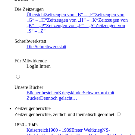
Die Zeitzeugen
Übersicht
Zeitzeugen von
B
–
F
Zeitzeugen von
G
–
H
Zeitzeugen von
H
–
K
Zeitzeugen von
K
–
P
Zeitzeugen von
P
–
S
Zeitzeugen von
S
–
Z
Schreibwerkstatt
Die Schreibwerkstatt
Für Mitwirkende
LogIn Intern
Unsere Bücher
Bücher bestellen
Kriegskinder
Schwarzbrot mit
Zucker
Dennoch gelacht…
Zeitzeugenberichte
Zeitzeugenberichte, zeitlich und thematisch geordnet
1850 - 1945
Kaiserreich
1900 - 1939
Erster Weltkrieg
NS-