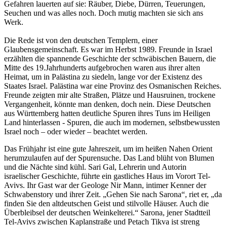
Gefahren lauerten auf sie: Räuber, Diebe, Dürren, Teuerungen,
Seuchen und was alles noch. Doch mutig machten sie sich ans
Werk.
Die Rede ist von den deutschen Templern, einer
Glaubensgemeinschaft. Es war im Herbst 1989. Freunde in Israel
erzählten die spannende Geschichte der schwäbischen Bauern, die
Mitte des 19.Jahrhunderts aufgebrochen waren aus ihrer alten
Heimat, um in Palästina zu siedeln, lange vor der Existenz des
Staates Israel. Palästina war eine Provinz des Osmanischen Reiches.
Freunde zeigten mir alte Straßen, Plätze und Hausruinen, trockene
Vergangenheit, könnte man denken, doch nein. Diese Deutschen
aus Württemberg hatten deutliche Spuren ihres Tuns im Heiligen
Land hinterlassen - Spuren, die auch im modernen, selbstbewussten
Israel noch – oder wieder – beachtet werden.
Das Frühjahr ist eine gute Jahreszeit, um im heißen Nahen Orient
herumzulaufen auf der Spurensuche. Das Land blüht von Blumen
und die Nächte sind kühl. Sari Gal, Lehrerin und Autorin
israelischer Geschichte, führte ein gastliches Haus im Vorort Tel-
Avivs. Ihr Gast war der Geologe Nir Mann, intimer Kenner der
Schwabenstory und ihrer Zeit.
Gehen Sie nach Sarona
, riet er,
da
finden Sie den altdeutschen Geist und stilvolle Häuser. Auch die
Überbleibsel der deutschen Weinkelterei.
Sarona, jener Stadtteil
Tel-Avivs zwischen Kaplanstraße und Petach Tikva ist streng