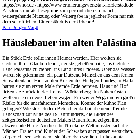
https://ewnor.de / https://www.erinnerungswerkstatt-norderstedt.de
Ausdruck nur als Leseprobe zum persönlichen Gebrauch,
weitergehende Nutzung oder Weitergabe in jeglicher Form nur mit
dem schriftlichem Einverständnis der Urheber!
Kurt-Jürgen Voigt
Häuslebauer im alten Palästina
Ein Stück Erde sollte ihnen Heimat werden. Hier wollten sie
siedeln, ihren Glauben leben, der sie geheißen hatte, ins Gelobte
Land Palästina zu ziehen, ins Land ihres Erlösers. Über das Wasser
waren sie gekommen, ein paar Dutzend Menschen aus dem fernen
Schwabenland. Hier, an den Küsten des Heiligen Landes, in Haifa
hatten sie zum ersten Male fremde Erde betreten. Haus und Hof
ließen sie zurück in der Heimat Württemberg. Im Nahen Osten
wollten sie ein neues Leben wagen. Ein
weiter Weg, und ein großes
Risiko für die unerfahrenen Menschen. Konnte der kühne Plan
gelingen? Wie sie sich dem Betrachter darbot, die neue, fremde
Landschaft zur Mitte des 19.Jahrhunderts, die Bilder des
zeitgenössischen deutschen Malers Bauernfeind zeigen ihre
abweisende Härte. An diese heißtrockene Welt mussten sich die
Männer, Frauen und Kinder der Schwaben anzupassen versuchen,
körperlich, seelisch, wenn sie überleben wollten. Unbekannte