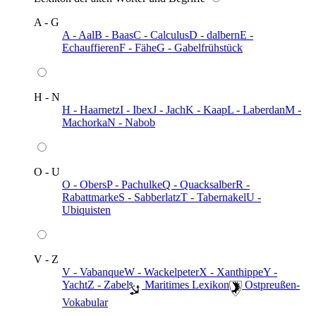
A - G
A - Aal
B - Baas
C - Calculus
D - dalbern
E -
Echauffieren
F - Fähe
G - Gabelfrühstück
H - N
H - Haarnetz
I - Ibex
J - Jach
K - Kaap
L - Laberdan
M -
Machorka
N - Nabob
O - U
O - Obers
P - Pachulke
Q - Quacksalber
R -
Rabattmarke
S - Sabberlatz
T - Tabernakel
U -
Ubiquisten
V - Z
V - Vabanque
W - Wackelpeter
X - Xanthippe
Y -
Yacht
Z - Zabel
️ Maritimes Lexikon
️ Ostpreußen-
Vokabular