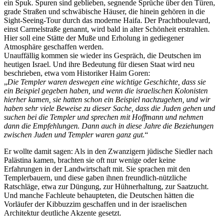
ein Spuk. Spuren sind geblieben, segnende Sprüche über den Türen,
grade Straßen und schwäbische Häuser, die hinein gehören in die
Sight-Seeing-Tour durch das moderne Haifa. Der Prachtboulevard,
einst Carmelstraße genannt, wird bald in alter Schönheit erstrahlen.
Hier soll eine Stätte der Muße und Erholung in gediegener
Atmosphäre geschaffen werden.
Unauffällig kommen sie wieder ins Gespräch, die Deutschen im
heutigen Israel. Und ihre Bedeutung für diesen Staat wird neu
beschrieben, etwa vom Historiker Haim Goren:
Die Templer waren deswegen eine wichtige Geschichte, dass sie
ein Beispiel gegeben haben, und wenn die israelischen Kolonisten
hierher kamen, sie hatten schon ein Beispiel nachzugehen, und wir
haben sehr viele Beweise zu dieser Sache, dass die Juden gehen und
suchen bei die Templer und sprechen mit Hoffmann und nehmen
dann die Empfehlungen. Dann auch in diese Jahre die Beziehungen
zwischen Juden und Templer waren ganz gut.
Er wollte damit sagen: Als in den Zwanzigern jüdische Siedler nach
Palästina kamen, brachten sie oft nur wenige oder keine
Erfahrungen in der Landwirtschaft mit. Sie sprachen mit den
Templerbauern, und diese gaben ihnen freundlich-nützliche
Ratschläge, etwa zur Düngung, zur Hühnerhaltung, zur Saatzucht.
Und manche Fachleute behaupteten, die Deutschen hätten die
Vorläufer der Kibbuzzim geschaffen und in der israelischen
Architektur deutliche Akzente gesetzt.