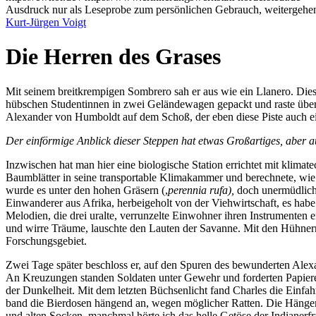
Ausdruck nur als Leseprobe zum persönlichen Gebrauch, weitergehend
Kurt-Jürgen Voigt
Die Herren des Grases
Mit seinem breitkrempigen Sombrero sah er aus wie ein Llanero. Die
hübschen Studentinnen in zwei Geländewagen gepackt und raste über 
Alexander von Humboldt auf dem Schoß, der eben diese Piste auch ein
Der einförmige Anblick dieser Steppen hat etwas Großartiges, aber a
Inzwischen hat man hier eine biologische Station errichtet mit klima
Baumblätter in seine transportable Klimakammer und berechnete, wie 
wurde es unter den hohen Gräsern (,
perennia rufa),
doch unermüdlich 
Einwanderer aus Afrika, herbeigeholt von der Viehwirtschaft, es hab
Melodien, die drei uralte, verrunzelte Einwohner ihren Instrumenten 
und wirre Träume, lauschte den Lauten der Savanne. Mit den Hühne
Forschungsgebiet.
Zwei Tage später beschloss er, auf den Spuren des bewunderten Ale
An Kreuzungen standen Soldaten unter Gewehr und forderten Papiere. 
der Dunkelheit. Mit dem letzten Büchsenlicht fand Charles die Einfa
band die Bierdosen hängend an, wegen möglicher Ratten. Die Hängem
und alten Socken, manchmal hörte ich das helle Getöse der Indianerf