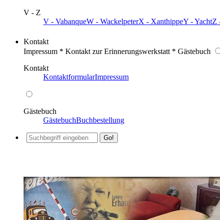
V - Z
V - Vabanque
W - Wackelpeter
X - Xanthippe
Y - Yacht
Z 
Kontakt
Impressum * Kontakt zur Erinnerungswerkstatt * Gästebuch
Kontakt
Kontaktformular
Impressum
Gästebuch
Gästebuch
Buchbestellung