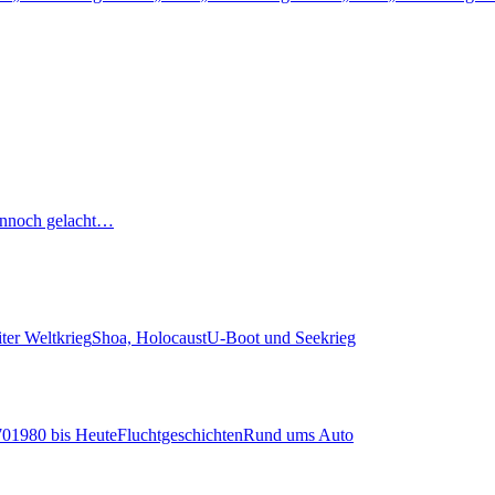
nnoch gelacht…
ter Weltkrieg
Shoa, Holocaust
U-Boot und Seekrieg
70
1980 bis Heute
Fluchtgeschichten
Rund ums Auto