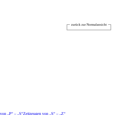
zurück zur Normalansicht
 von
P
–
S
Zeitzeugen von
S
–
Z