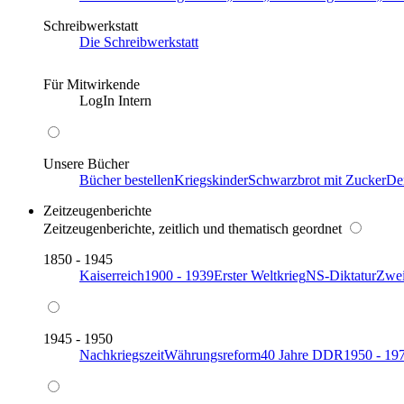
Schreibwerkstatt
Die Schreibwerkstatt
Für Mitwirkende
LogIn Intern
Unsere Bücher
Bücher bestellen
Kriegskinder
Schwarzbrot mit Zucker
De
Zeitzeugenberichte
Zeitzeugenberichte, zeitlich und thematisch geordnet
1850 - 1945
Kaiserreich
1900 - 1939
Erster Weltkrieg
NS-Diktatur
Zwei
1945 - 1950
Nachkriegszeit
Währungsreform
40 Jahre DDR
1950 - 19