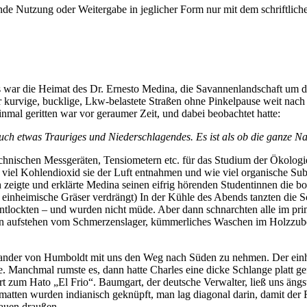
e Nutzung oder Weitergabe in jeglicher Form nur mit dem schriftlich
s war die Heimat des Dr. Ernesto Medina, die Savannenlandschaft um d
kurvige, bucklige, Lkw-belastete Straßen ohne Pinkelpause weit nach 
mal geritten war vor geraumer Zeit, und dabei beobachtet hatte:
uch etwas Trauriges und Niederschlagendes. Es ist als ob die ganze Nat
technischen Messgeräten, Tensiometern etc. für das Studium der Ökologi
viel Kohlendioxid sie der Luft entnahmen und wie viel organische Sub
zeigte und erklärte Medina seinen eifrig hörenden Studentinnen die b
e einheimische Gräser verdrängt) In der Kühle des Abends tanzten die
entlockten – und wurden nicht müde. Aber dann schnarchten alle im pri
rn aufstehen vom Schmerzenslager, kümmerliches Waschen im Holzzube
xander von Humboldt mit uns den Weg nach Süden zu nehmen. Der einh
Manchmal rumste es, dann hatte Charles eine dicke Schlange platt gef
hrt zum Hato
El Frio
. Baumgart, der deutsche Verwalter, ließ uns än
atten wurden indianisch geknüpft, man lag diagonal darin, damit der
rauen draußen.