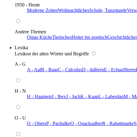
1950 - Heute
Moderne Zeiten
Weihnachtliches
Schule, Tanzstunde
Vers
Andere Themen
Omas Küche
Tierisches
Heiter bis poetisch
Geschichtliche
Lexika
Lexikon der alten Wörter und Begriffe
A - G
A - Aal
B - Baas
C - Calculus
D - dalbern
E - Echauffieren
H - N
H - Haarnetz
I - Ibex
J - Jach
K - Kaap
L - Laberdan
M - M
O - U
O - Obers
P - Pachulke
Q - Quacksalber
R - Rabattmarke
S