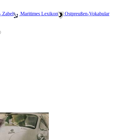
- Zabel
️ Maritimes Lexikon
️ Ostpreußen-Vokabular