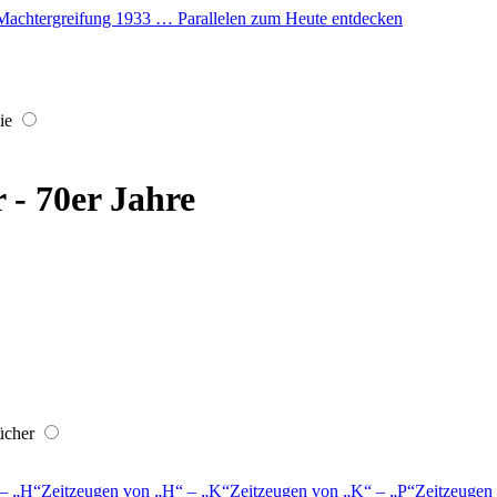
er Machtergreifung 1933 … Parallelen zum Heute entdecken
ie
r - 70er Jahre
ücher
–
H
Zeitzeugen von
H
–
K
Zeitzeugen von
K
–
P
Zeitzeugen