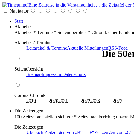
Eine Zeitreise in die Vergangenheit … die Zeittafel d
Navigator
Start
Aktuelles
Aktuelles * Termine * Seitenüberblick * Chronik einer Pandem
Aktuelles / Termine
Leitartikel & Termine
Aktuelle Mitteilungen
RSS-Feed
Die 50e
Seitenübersicht
Sitemap
Impressum
Datenschutz
Corona-Chronik
2019
|
2020
2021
|
2022
2023
|
2025
Die Zeitzeugen
100 Zeitzeugen stellen sich vor * Zeitzeugenberichte; unsere B
Die Zeitzeugen
Übersicht
Zeitzeugen von
B
–
F
Zeitzeugen von
G