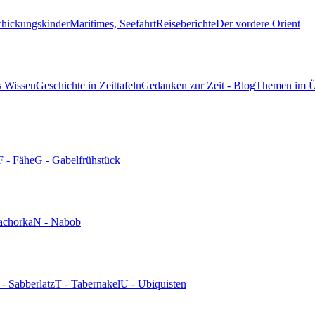
chickungskinder
Maritimes, Seefahrt
Reiseberichte
Der vordere Orient
s Wissen
Geschichte in Zeittafeln
Gedanken zur Zeit - Blog
Themen im Ü
F - Fähe
G - Gabelfrühstück
achorka
N - Nabob
 - Sabberlatz
T - Tabernakel
U - Ubiquisten