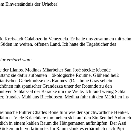
em Einverständnis der Urheber!
ie Kreisstadt Calabozo in Venezuela. Er hatte uns zusammen mit zehn
Süden im weiten, offenen Land. Ich hatte die Tagebücher des
ur erstarrt wäre.
e der Llanos. Medinas Mitarbeiter San José steckte lebende
stanz sie dafür aufbauten – ökologische Routine. Glühend heiß
otanischen Geheimnisse des Raumes. (Das hohe Gras sei ein
 Schönen mit spanischer Grandezza unter der Rotunde zu den
mitiven Schlafsaal der Baracke um die Wette. Ich fand wenig Schlaf
r, frugales Mahl aus Blechdosen. Medina fuhr mit den Mädchen ins
eimische Führer Charles Bone fuhr wie der sprichwörtliche Henker.
ahren. Viele Kriechtiere tummelten sich auf den Straßen bei Anbruch
gstlich in einem kahlen Raum die Hängematten aufknüpfen. Der Assi
 Rücken nicht verkrümmte. Im Raum stank es erbärmlich nach Pipi