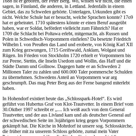
1688 ist er geboren, der Peter Berg. Wo, wissen wir nicht, die einen
sagen, in Finnland, die anderen, in Lettland. Jedenfalls in einem
Gebiet, das zu Schweden gehörte. Unterlagen, Urkunden gibt es
nicht. Welche Schule hat er besucht, welche Sprachen konnte? 17o9
hat er geheiratet. 1710 spätestens könnte er einen Beruf ausgeübt
haben, war er Soldat, befördert vielleicht zum Fähnrich? Hat er
1709 die Schlacht bei Poltawa erlebt, mitgemacht, als Russen und
Polen in Schwedisch-Vorpommern einfielen? Da besetzte Friedrich
Wilhelm I. von Preußen das Land und eroberte, von König Karl XII
zum Krieg gezwungen, 1715 Greifswald, Anklam, Wolgast und
Rügen. Im Frieden von Stockholm 1720 erhielt er Vorpommern bis
zur Peene, Stettin, die Inseln Usedom und Wollin, das Haff und die
Städte Damm und Gollnow. Dagegen hatte er an Schweden 2
Millionen Taler zu zahlen und 600.000 Taler pommersche Schulden
zu übernehmen. Schwedens Anteil an Vorpommern war arg
geschrumpft. Das mag Peter Berg aus der Ferne bangend miterlebt
haben.
In Hohendorf existiert heute das
Schlosspark-Hotel
. Es wird
geführt von Hubertus Graf von Klot-Trautvetter. In einem Brief vom
30.Oktber 1997 schreibt er
.... Ich weiß auch von dem General
Trautvetter, und der aus Livland kam und als deutscher General auf
der schwedischen Seite im 3ojährigen krieg gegen Vorpommern
gekämpft hat. Die Kirche in Mohrdorf ist unsere sog. Schlosskirche,
die früher mit zu unserem Schloss gehörte, zumal mein Vater