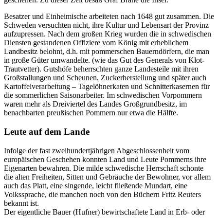
Besatzer und Einheimische arbeiteten nach 1648 gut zusammen. Die
Schweden versuchten nicht, ihre Kultur und Lebensart der Provinz
aufzupressen. Nach dem großen Krieg wurden die in schwedischen
Diensten gestandenen Offiziere vom König mit erheblichem
Landbesitz belohnt, d.h. mit pommerschen Bauerndörfern, die man
in große Güter umwandelte. (wie das Gut des Generals von Klot-
Trautvetter). Gutshöfe beherrschten ganze Landesteile mit ihren
Großstallungen und Scheunen, Zuckerherstellung und später auch
Kartoffelverarbeitung – Tagelöhnerkaten und Schnitterkasernen für
die sommerlichen Saisonarbeiter. Im schwedischen Vorpommern
waren mehr als Dreiviertel des Landes Großgrundbesitz, im
benachbarten preußischen Pommern nur etwa die Hälfte.
Leute auf dem Lande
Infolge der fast zweihundertjährigen Abgeschlossenheit vom
europäischen Geschehen konnten Land und Leute Pommerns ihre
Eigenarten bewahren. Die milde schwedische Herrschaft schonte
die alten Freiheiten, Sitten und Gebräuche der Bewohner, vor allem
auch das Platt, eine singende, leicht fließende Mundart, eine
Volkssprache, die manchen noch von den Büchern Fritz Reuters
bekannt ist.
Der eigentliche Bauer (Hufner) bewirtschaftete Land in Erb- oder