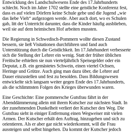
Entwicklung des Landschulwesens Ende des 17.Jahrhunderts
schlecht. Noch im Jahre 1702 stellte eine geistliche Konferenz fest,
dass es auf vielen Dörfern keine Schule gebe und die Jugend
wie
das liebe Vieh
aufgezogen werde. Aber auch dort, wo es Schulen
gab, litt der Unterricht darunter, dass die Kinder häufig ausblieben,
weil sie auf dem heimischen Hof arbeiten mussten.
Die Regierung in Schwedisch-Pommern wollte diesen Zustand
bessern, sie ließ Visitationen durchführen und fand auch
Unterstützung durch die Geistlichkeit. Im 17.Jahrhundert verbesserte
sich die Stellung der Lehrer ein wenig. Statt der früher üblichen
Freitische erhielten sie nun vierteljährlich Speisegelder oder ein
Deputat, z.B. ein gemästetes Schwein, einen viertel Ochsen,
Heringe und Grütze. Auch ging man dazu über, die Lehrer auf
Dauer einzustellen und fest zu besolden. Dass Bildungswesen
entwickelte sich langsam weiter gegen Ende des 17.Jahrhunderts,
als die schlimmsten Folgen des Krieges überwunden waren.
Eine Geschichte: Eine pommersche Gutsfrau fährt in der
Abenddämmerung allein mit ihrem Kutscher zur nächsten Stadt. In
der zunehmenden Dunkelheit verliert der Kutscher den Weg. Die
Gutsfrau sieht in einiger Entfernung einen Wegweiser mit vielen
Armen. Der Kutscher erhält den Auftrag, hinzugehen und sich zu
orientieren. Als er aber gar nicht wiederkommt, will die Frau
aussteigen und selbst hingehen. Da kommt der Kutscher jedoch