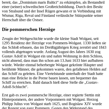
bereit, das
Dominium maris Baltici
zu erkämpfen, als Bestandteil
einer (seiner) schwedischen Großreichsbildung. Durch den Besitz
von Stralsund und der Insel Rügen gewann er in Verbindung mit
Wismar, Riga, Reval und Finnland verlässliche Stützpunkte seiner
Herrschaft über die Ostsee.
Die pommerschen Herzöge
Zeugin der Weltgeschichte wurde die kleine Stadt Wolgast, seit
1295 Residenz der Herzöge von Pommern-Wolgast. 1330 ließen sie
das Schloß erbauen, das im Dreißigjährigen Krieg zerstört und 1843
vollends abgetragen wurde. Anfang August des Jahres 1630 zog
Gustav Adolf in Wolgast ein und nahm Wohnung in dem Schloss,
nicht ahnend, dass man ihn schon am 13.Juni 1633 hier aufbahren
würde. Wieder einmal beherbergte Wolgast gekrönte Häupter und
berühmte Männer, die gekommen waren, den gefallenen Helden auf
das Schiff zu geleiten. Eine Viertelstunde unterhalb der Stadt hatte
man eine Brücke in die Peene bauen lassen, um bequemer das
Schiff zu erreichen. Bald danach hieß diese Stelle die
Gustav-
Adolf-Schlucht
.
Erst gab es zwei pommersche Herzöge, einer regierte Stettin mit
Hinterpommern, der andere Vorpommern mit Wolgast. Herzog
Philipp Julius von Wolgast starb 1625, und Bogislaw XIV wurde
der Regent von ganz Pommern. Gegen den Widerstand des