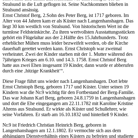
Stralsund in die Luft geflogen ist. Seine Nachkommen blieben in
Stralsund ansässig.
Ernst Christof Berg, 2.Sohn des Peter Berg, ist 1717 geboren. Im
Alter von 44 Jahren kam er als Küster nach Langenhanshagen. Das
liegt 30 km westlich von Stralsund. Von historischem Wert ist die
turmlose Feldsteinkirche. Zu ihren wertvollsten Ausstattungsstücken
gehört ein Flügelaltar aus der 2.Hälfte des 15.Jahrhunderts. Trotz
erheblicher Mühen muss leider bezweifelt werden, ob die Kirche
dauerhaft gerettet werden kann. Ernst Christoph war zweimal
verheiratet. Zwei der Kinder starben mit der 1. Mutter während des
7jährigen Krieges am 6.10. und 14.3. 1758. Ernst Christof Berg
hatte aus zwei Ehen insgesamt 19 Kinder, dann wurde er abberufen
durch eine
hitzige Krankheit
.
Diese Frage führt uns wieder nach Langenhanshagen. Dort lebte
Ernst Christoph Berg, geboren 1717 und Küster. Unter seinen 19
Kindern war die Nr.9 wichtig für den Fortbestand der Berg-Familie.
Das war Johann Karl Berg, geboren 24.8.1759 in Langenhanshagen
und dort die Ehe eingegangen am 22.11.1782 mit Karoline Kristine
Ahrens aus Stralsund. Er wirkte als Küster und Schullehrer, wie
seine Vorfahren. Er starb am 16.10.1832 und hinterließ 9 Kinder.
Nr.9 ist Friedrich Christian Heinrich Berg, geboren in
Langenhanshagen am 12.1.1802. Er vermochte sich aus dem
abhängigen Dienstverhältnis eines Küsters zu befreien und studierte