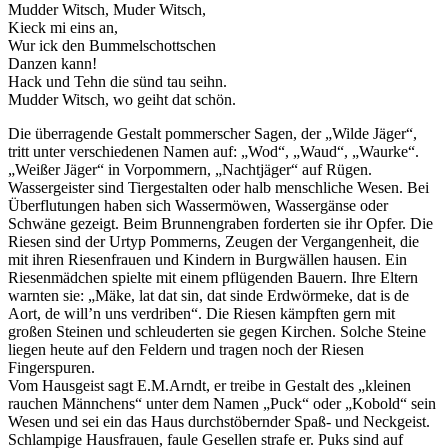
Mudder Witsch, Muder Witsch,
Kieck mi eins an,
Wur ick den Bummelschottschen
Danzen kann!
Hack und Tehn die sünd tau seihn.
Mudder Witsch, wo geiht dat schön.
Die überragende Gestalt pommerscher Sagen, der
Wilde Jäger
,
tritt unter verschiedenen Namen auf:
Wod
,
Waud
,
Waurke
.
Weißer Jäger
in Vorpommern,
Nachtjäger
auf Rügen.
Wassergeister sind Tiergestalten oder halb menschliche Wesen. Bei
Überflutungen haben sich Wassermöwen, Wassergänse oder
Schwäne gezeigt. Beim Brunnengraben forderten sie ihr Opfer. Die
Riesen sind der Urtyp Pommerns, Zeugen der Vergangenheit, die
mit ihren Riesenfrauen und Kindern in Burgwällen hausen. Ein
Riesenmädchen spielte mit einem pflügenden Bauern. Ihre Eltern
warnten sie:
Mäke, lat dat sin, dat sinde Erdwörmeke, dat is de
Aort, de will’n uns verdriben
. Die Riesen kämpften gern mit
großen Steinen und schleuderten sie gegen Kirchen. Solche Steine
liegen heute auf den Feldern und tragen noch der Riesen
Fingerspuren.
Vom Hausgeist sagt E.M.Arndt, er treibe in Gestalt des
kleinen
rauchen Männchens
unter dem Namen
Puck
oder
Kobold
sein
Wesen und sei ein das Haus durchstöbernder Spaß- und Neckgeist.
Schlampige Hausfrauen, faule Gesellen strafe er. Puks sind auf