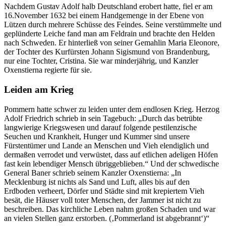
Nachdem Gustav Adolf halb Deutschland erobert hatte, fiel er am
16.November 1632 bei einem Handgemenge in der Ebene von
Lützen durch mehrere Schüsse des Feindes. Seine verstümmelte und
geplünderte Leiche fand man am Feldrain und brachte den Helden
nach Schweden. Er hinterließ von seiner Gemahlin Maria Eleonore,
der Tochter des Kurfürsten Johann Sigismund von Brandenburg,
nur eine Tochter, Cristina. Sie war minderjährig, und Kanzler
Oxenstierna regierte für sie.
Leiden am Krieg
Pommern hatte schwer zu leiden unter dem endlosen Krieg. Herzog
Adolf Friedrich schrieb in sein Tagebuch:
Durch das betrübte
langwierige Kriegswesen und darauf folgende pestilenzische
Seuchen und Krankheit, Hunger und Kummer sind unsere
Fürstentümer und Lande an Menschen und Vieh elendiglich und
dermaßen verrodet und verwüstet, dass auf etlichen adeligen Höfen
fast kein lebendiger Mensch übriggeblieben.
Und der schwedische
General Baner schrieb seinem Kanzler Oxenstierna:
In
Mecklenburg ist nichts als Sand und Luft, alles bis auf den
Erdboden verheert, Dörfer und Städte sind mit krepiertem Vieh
besät, die Häuser voll toter Menschen, der Jammer ist nicht zu
beschreiben. Das kirchliche Leben nahm großen Schaden und war
an vielen Stellen ganz erstorben. (
Pommerland ist abgebrannt
)