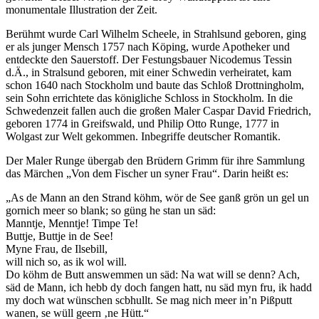
monumentale Illustration der Zeit.
Berühmt wurde Carl Wilhelm Scheele, in Strahlsund geboren, ging
er als junger Mensch 1757 nach Köping, wurde Apotheker und
entdeckte den Sauerstoff. Der Festungsbauer Nicodemus Tessin
d.Ä., in Stralsund geboren, mit einer Schwedin verheiratet, kam
schon 1640 nach Stockholm und baute das Schloß Drottningholm,
sein Sohn errichtete das königliche Schloss in Stockholm. In die
Schwedenzeit fallen auch die großen Maler Caspar David Friedrich,
geboren 1774 in Greifswald, und Philip Otto Runge, 1777 in
Wolgast zur Welt gekommen. Inbegriffe deutscher Romantik.
Der Maler Runge übergab den Brüdern Grimm für ihre Sammlung
das Märchen
Von dem Fischer un syner Frau
. Darin heißt es:
As de Mann an den Strand köhm, wör de See ganß grön un gel un
gornich meer so blank; so güng he stan un säd:
Manntje, Menntje! Timpe Te!
Buttje, Buttje in de See!
Myne Frau, de Ilsebill,
will nich so, as ik wol will.
Do köhm de Butt answemmen un säd: Na wat will se denn? Ach,
säd de Mann, ich hebb dy doch fangen hatt, nu säd myn fru, ik hadd
my doch wat wünschen scbhullt. Se mag nich meer in’n Pißputt
wanen, se wüll geern ‚ne Hütt.