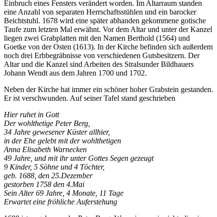
Einbruch eines Fensters verändert worden. Im Altarraum standen
eine Anzahl von separaten Herrschaftsstühlen und ein barocker
Beichtstuhl. 1678 wird eine später abhanden gekommene gotische
Taufe zum letzten Mal erwähnt. Vor dem Altar und unter der Kanzel
liegen zwei Grabplatten mit den Namen Berthold (1564) und
Goetke von der Osten (1613). In der Kirche befinden sich außerdem
noch drei Erbbegräbnisse von verschiedenen Gutsbesitzern. Der
Altar und die Kanzel sind Arbeiten des Stralsunder Bildhauers
Johann Wendt aus dem Jahren 1700 und 1702.
Neben der Kirche hat immer ein schöner hoher Grabstein gestanden.
Er ist verschwunden. Auf seiner Tafel stand geschrieben
Hier ruhet in Gott
Der wohlthetige Peter Berg,
34 Jahre gewesener Küster allhier,
in der Ehe gelebt mit der wohlthetigen
Anna Elisabeth Warnecken
49 Jahre, und mit ihr unter Gottes Segen gezeugt
9 Kinder, 5 Söhne und 4 Töchter,
geb. 1688, den 25.Dezember
gestorben 1758 den 4.Mai
Sein Alter 69 Jahre, 4 Monate, 11 Tage
Erwartet eine fröhliche Auferstehung