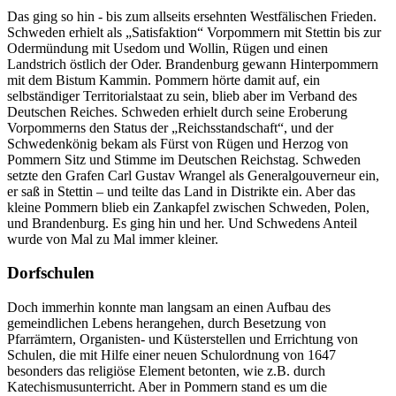
Das ging so hin - bis zum allseits ersehnten Westfälischen Frieden.
Schweden erhielt als
Satisfaktion
Vorpommern mit Stettin bis zur
Odermündung mit Usedom und Wollin, Rügen und einen
Landstrich östlich der Oder. Brandenburg gewann Hinterpommern
mit dem Bistum Kammin. Pommern hörte damit auf, ein
selbständiger Territorialstaat zu sein, blieb aber im Verband des
Deutschen Reiches. Schweden erhielt durch seine Eroberung
Vorpommerns den Status der
Reichsstandschaft
, und der
Schwedenkönig bekam als Fürst von Rügen und Herzog von
Pommern Sitz und Stimme im Deutschen Reichstag. Schweden
setzte den Grafen Carl Gustav Wrangel als Generalgouverneur ein,
er saß in Stettin – und teilte das Land in Distrikte ein. Aber das
kleine Pommern blieb ein Zankapfel zwischen Schweden, Polen,
und Brandenburg. Es ging hin und her. Und Schwedens Anteil
wurde von Mal zu Mal immer kleiner.
Dorfschulen
Doch immerhin konnte man langsam an einen Aufbau des
gemeindlichen Lebens herangehen, durch Besetzung von
Pfarrämtern, Organisten- und Küsterstellen und Errichtung von
Schulen, die mit Hilfe einer neuen Schulordnung von 1647
besonders das religiöse Element betonten, wie z.B. durch
Katechismusunterricht. Aber in Pommern stand es um die