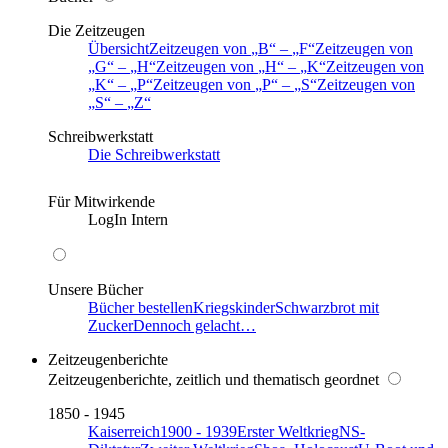
Die Zeitzeugen
Übersicht
Zeitzeugen von
B
–
F
Zeitzeugen von
G
–
H
Zeitzeugen von
H
–
K
Zeitzeugen von
K
–
P
Zeitzeugen von
P
–
S
Zeitzeugen von
S
–
Z
Schreibwerkstatt
Die Schreibwerkstatt
Für Mitwirkende
LogIn Intern
Unsere Bücher
Bücher bestellen
Kriegskinder
Schwarzbrot mit
Zucker
Dennoch gelacht…
Zeitzeugenberichte
Zeitzeugenberichte, zeitlich und thematisch geordnet
1850 - 1945
Kaiserreich
1900 - 1939
Erster Weltkrieg
NS-