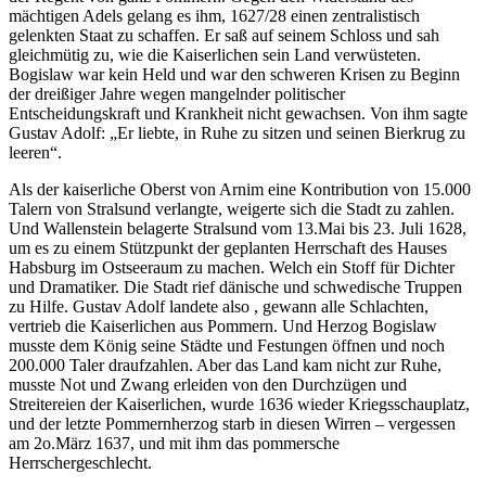
mächtigen Adels gelang es ihm, 1627/28 einen zentralistisch
gelenkten Staat zu schaffen. Er saß auf seinem Schloss und sah
gleichmütig zu, wie die Kaiserlichen sein Land verwüsteten.
Bogislaw war kein Held und war den schweren Krisen zu Beginn
der dreißiger Jahre wegen mangelnder politischer
Entscheidungskraft und Krankheit nicht gewachsen. Von ihm sagte
Gustav Adolf:
Er liebte, in Ruhe zu sitzen und seinen Bierkrug zu
leeren
.
Als der kaiserliche Oberst von Arnim eine Kontribution von 15.000
Talern von Stralsund verlangte, weigerte sich die Stadt zu zahlen.
Und Wallenstein belagerte Stralsund vom 13.Mai bis 23. Juli 1628,
um es zu einem Stützpunkt der geplanten Herrschaft des Hauses
Habsburg im Ostseeraum zu machen. Welch ein Stoff für Dichter
und Dramatiker. Die Stadt rief dänische und schwedische Truppen
zu Hilfe. Gustav Adolf landete also , gewann alle Schlachten,
vertrieb die Kaiserlichen aus Pommern. Und Herzog Bogislaw
musste dem König seine Städte und Festungen öffnen und noch
200.000 Taler draufzahlen. Aber das Land kam nicht zur Ruhe,
musste Not und Zwang erleiden von den Durchzügen und
Streitereien der Kaiserlichen, wurde 1636 wieder Kriegsschauplatz,
und der letzte Pommernherzog starb in diesen Wirren – vergessen
am 2o.März 1637, und mit ihm das pommersche
Herrschergeschlecht.