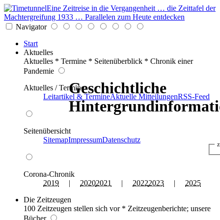
Eine Zeitreise in die Vergangenheit … die Zeittafel der
Machtergreifung 1933 … Parallelen zum Heute entdecken
Navigator
Start
Aktuelles
Aktuelles * Termine * Seitenüberblick * Chronik einer
Pandemie
Geschichtliche
Aktuelles / Termine
Leitartikel & Termine
Aktuelle Mitteilungen
RSS-Feed
Hintergrundinformat
Seitenübersicht
Sitemap
Impressum
Datenschutz
z
Corona-Chronik
2019
|
2020
2021
|
2022
2023
|
2025
Die Zeitzeugen
100 Zeitzeugen stellen sich vor * Zeitzeugenberichte; unsere
Bücher