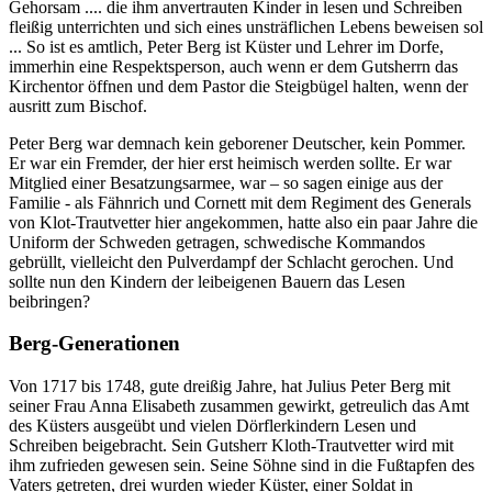
Gehorsam .... die ihm anvertrauten Kinder in lesen und Schreiben
fleißig unterrichten und sich eines unsträflichen Lebens beweisen sol
... So ist es amtlich, Peter Berg ist Küster und Lehrer im Dorfe,
immerhin eine Respektsperson, auch wenn er dem Gutsherrn das
Kirchentor öffnen und dem Pastor die Steigbügel halten, wenn der
ausritt zum Bischof.
Peter Berg war demnach kein geborener Deutscher, kein Pommer.
Er war ein Fremder, der hier erst heimisch werden sollte. Er war
Mitglied einer Besatzungsarmee, war – so sagen einige aus der
Familie - als Fähnrich und Cornett mit dem Regiment des Generals
von Klot-Trautvetter hier angekommen, hatte also ein paar Jahre die
Uniform der Schweden getragen, schwedische Kommandos
gebrüllt, vielleicht den Pulverdampf der Schlacht gerochen. Und
sollte nun den Kindern der leibeigenen Bauern das Lesen
beibringen?
Berg-Generationen
Von 1717 bis 1748, gute dreißig Jahre, hat Julius Peter Berg mit
seiner Frau Anna Elisabeth zusammen gewirkt, getreulich das Amt
des Küsters ausgeübt und vielen Dörflerkindern Lesen und
Schreiben beigebracht. Sein Gutsherr Kloth-Trautvetter wird mit
ihm zufrieden gewesen sein. Seine Söhne sind in die Fußtapfen des
Vaters getreten, drei wurden wieder Küster, einer Soldat in