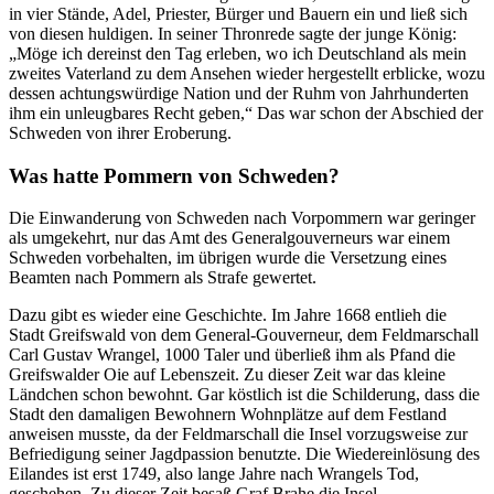
in vier Stände, Adel, Priester, Bürger und Bauern ein und ließ sich
von diesen huldigen. In seiner Thronrede sagte der junge König:
Möge ich dereinst den Tag erleben, wo ich Deutschland als mein
zweites Vaterland zu dem Ansehen wieder hergestellt erblicke, wozu
dessen achtungswürdige Nation und der Ruhm von Jahrhunderten
ihm ein unleugbares Recht geben,
Das war schon der Abschied der
Schweden von ihrer Eroberung.
Was hatte Pommern von Schweden?
Die Einwanderung von Schweden nach Vorpommern war geringer
als umgekehrt, nur das Amt des Generalgouverneurs war einem
Schweden vorbehalten, im übrigen wurde die Versetzung eines
Beamten nach Pommern als Strafe gewertet.
Dazu gibt es wieder eine Geschichte. Im Jahre 1668 entlieh die
Stadt Greifswald von dem General-Gouverneur, dem Feldmarschall
Carl Gustav Wrangel, 1000 Taler und überließ ihm als Pfand die
Greifswalder Oie auf Lebenszeit. Zu dieser Zeit war das kleine
Ländchen schon bewohnt. Gar köstlich ist die Schilderung, dass die
Stadt den damaligen Bewohnern Wohnplätze auf dem Festland
anweisen musste, da der Feldmarschall die Insel vorzugsweise zur
Befriedigung seiner Jagdpassion benutzte. Die Wiedereinlösung des
Eilandes ist erst 1749, also lange Jahre nach Wrangels Tod,
geschehen. Zu dieser Zeit besaß Graf Brahe die Insel.