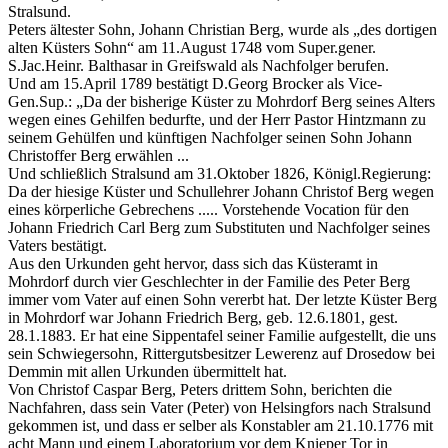
Stralsund.
Peters ältester Sohn, Johann Christian Berg, wurde als
des dortigen
alten Küsters Sohn
am 11.August 1748 vom Super.gener.
S.Jac.Heinr. Balthasar in Greifswald als Nachfolger berufen.
Und am 15.April 1789 bestätigt D.Georg Brocker als Vice-
Gen.Sup.:
Da der bisherige Küster zu Mohrdorf Berg seines Alters
wegen eines Gehilfen bedurfte, und der Herr Pastor Hintzmann zu
seinem Gehülfen und künftigen Nachfolger seinen Sohn Johann
Christoffer Berg erwählen ...
Und schließlich Stralsund am 31.Oktober 1826, Königl.Regierung:
Da der hiesige Küster und Schullehrer Johann Christof Berg wegen
eines körperliche Gebrechens ..... Vorstehende Vocation für den
Johann Friedrich Carl Berg zum Substituten und Nachfolger seines
Vaters bestätigt.
Aus den Urkunden geht hervor, dass sich das Küsteramt in
Mohrdorf durch vier Geschlechter in der Familie des Peter Berg
immer vom Vater auf einen Sohn vererbt hat. Der letzte Küster Berg
in Mohrdorf war Johann Friedrich Berg, geb. 12.6.1801, gest.
28.1.1883. Er hat eine Sippentafel seiner Familie aufgestellt, die uns
sein Schwiegersohn, Rittergutsbesitzer Lewerenz auf Drosedow bei
Demmin mit allen Urkunden übermittelt hat.
Von Christof Caspar Berg, Peters drittem Sohn, berichten die
Nachfahren, dass sein Vater (Peter) von Helsingfors nach Stralsund
gekommen ist, und dass er selber als Konstabler am 21.10.1776 mit
acht Mann und einem Laboratorium vor dem Knieper Tor in