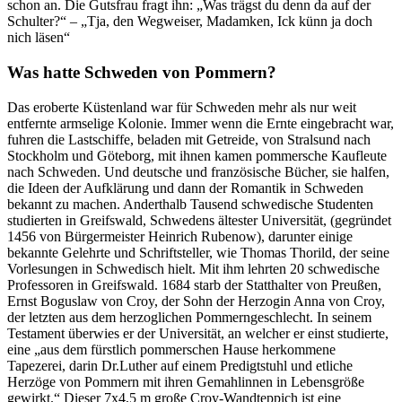
schon an. Die Gutsfrau fragt ihn:
Was trägst du denn da auf der
Schulter?
–
Tja, den Wegweiser, Madamken, Ick künn ja doch
nich läsen
Was hatte Schweden von Pommern?
Das eroberte Küstenland war für Schweden mehr als nur weit
entfernte armselige Kolonie. Immer wenn die Ernte eingebracht war,
fuhren die Lastschiffe, beladen mit Getreide, von Stralsund nach
Stockholm und Göteborg, mit ihnen kamen pommersche Kaufleute
nach Schweden. Und deutsche und französische Bücher, sie halfen,
die Ideen der Aufklärung und dann der Romantik in Schweden
bekannt zu machen. Anderthalb Tausend schwedische Studenten
studierten in Greifswald, Schwedens ältester Universität, (gegründet
1456 von Bürgermeister Heinrich Rubenow), darunter einige
bekannte Gelehrte und Schriftsteller, wie Thomas Thorild, der seine
Vorlesungen in Schwedisch hielt. Mit ihm lehrten 20 schwedische
Professoren in Greifswald. 1684 starb der Statthalter von Preußen,
Ernst Boguslaw von Croy, der Sohn der Herzogin Anna von Croy,
der letzten aus dem herzoglichen Pommerngeschlecht. In seinem
Testament überwies er der Universität, an welcher er einst studierte,
eine
aus dem fürstlich pommerschen Hause herkommene
Tapezerei, darin Dr.Luther auf einem Predigtstuhl und etliche
Herzöge von Pommern mit ihren Gemahlinnen in Lebensgröße
gewirkt.
Dieser 7x4,5 m große Croy-Wandteppich ist eine