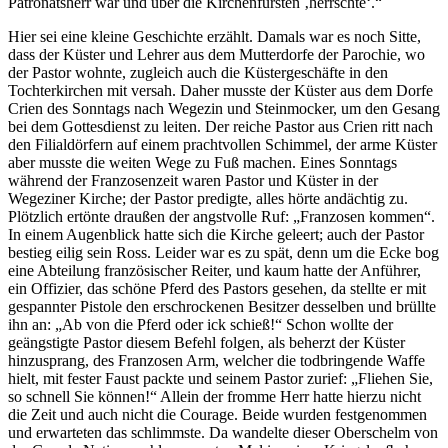
Patronatsherr war und über die Kirchenfürsten
herrschte
.
Hier sei eine kleine Geschichte erzählt. Damals war es noch Sitte,
dass der Küster und Lehrer aus dem Mutterdorfe der Parochie, wo
der Pastor wohnte, zugleich auch die Küstergeschäfte in den
Tochterkirchen mit versah. Daher musste der Küster aus dem Dorfe
Crien des Sonntags nach Wegezin und Steinmocker, um den Gesang
bei dem Gottesdienst zu leiten. Der reiche Pastor aus Crien ritt nach
den Filialdörfern auf einem prachtvollen Schimmel, der arme Küster
aber musste die weiten Wege zu Fuß machen. Eines Sonntags
während der Franzosenzeit waren Pastor und Küster in der
Wegeziner Kirche; der Pastor predigte, alles hörte andächtig zu.
Plötzlich ertönte draußen der angstvolle Ruf:
Franzosen kommen
.
In einem Augenblick hatte sich die Kirche geleert; auch der Pastor
bestieg eilig sein Ross. Leider war es zu spät, denn um die Ecke bog
eine Abteilung französischer Reiter, und kaum hatte der Anführer,
ein Offizier, das schöne Pferd des Pastors gesehen, da stellte er mit
gespannter Pistole den erschrockenen Besitzer desselben und brüllte
ihn an:
Ab von die Pferd oder ick schieß!
Schon wollte der
geängstigte Pastor diesem Befehl folgen, als beherzt der Küster
hinzusprang, des Franzosen Arm, welcher die todbringende Waffe
hielt, mit fester Faust packte und seinem Pastor zurief:
Fliehen Sie,
so schnell Sie können!
Allein der fromme Herr hatte hierzu nicht
die Zeit und auch nicht die Courage. Beide wurden festgenommen
und erwarteten das schlimmste. Da wandelte dieser Oberschelm von