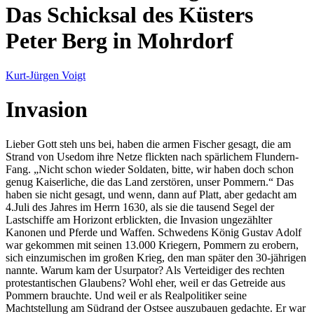
Das Schicksal des Küsters
Peter Berg in Mohrdorf
Kurt-Jürgen Voigt
Invasion
Lieber Gott steh uns bei, haben die armen Fischer gesagt, die am
Strand von Usedom ihre Netze flickten nach spärlichem Flundern-
Fang.
Nicht schon wieder Soldaten, bitte, wir haben doch schon
genug Kaiserliche, die das Land zerstören, unser Pommern.
Das
haben sie nicht gesagt, und wenn, dann auf Platt, aber gedacht am
4.Juli des Jahres im Herrn 1630, als sie die tausend Segel der
Lastschiffe am Horizont erblickten, die Invasion ungezählter
Kanonen und Pferde und Waffen. Schwedens König Gustav Adolf
war gekommen mit seinen 13.000 Kriegern, Pommern zu erobern,
sich einzumischen im großen Krieg, den man später den 30-jährigen
nannte. Warum kam der Usurpator? Als Verteidiger des rechten
protestantischen Glaubens? Wohl eher, weil er das Getreide aus
Pommern brauchte. Und weil er als Realpolitiker seine
Machtstellung am Südrand der Ostsee auszubauen gedachte. Er war