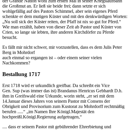
der Grande Nation wohl zum ersten Mal in seiner Kriegslaufbahn
die Großmut an. Er ließ sie beide frei; dann setzte er sich
wohlgefällig auf des Pastors Schimmel, aber sein eigenes Pferd
schenkte er dem mutigen Küster und mit den denkwürdigen Worten:
Nu soll sick der Küster reiten, der Pfaff ist nix so gut for Pferd.
Wie man erzählt, haben von dieser Zeit ab Pastor und Küster von
Crien, so lange sie lebten, ihre anderen Kirchdörfer zu Pferde
besucht.
Es fällt mir nicht schwer, mir vorzustellen, dass es dem Julis Peter
Berg in Mohrdorf
auch einmal so ergangen ist – oder einem seiner vielen
Nachkommen?
Bestallung 1717
Erst 1718 wird er urkundlich greifbar. Da schreibt ein Vice
Gen. Sup (was immer das ist) Brandanus Henricus Gebhardt D.h.
ihm in Greifswald eine Urkunde, worin steht,
er sei mit dem
14.Januar dieses Jahres von seinem Pastor mit Consens der
Obrigkeit und Provisorium zum Kustorat zu Mohrdorff rechtmäßig
berufen .....
im Namen Ihre Königl.Majestät den
hochpreißl.Königl.Regierung aufgetragen,
.... dass er seinem Pastor mit gebührender Ehrerbietung und