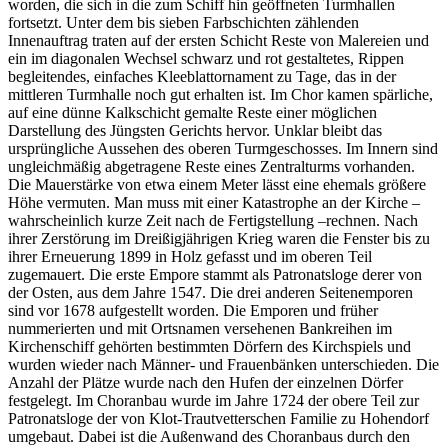
worden, die sich in die zum Schiff hin geöffneten Turmhallen
fortsetzt. Unter dem bis sieben Farbschichten zählenden
Innenauftrag traten auf der ersten Schicht Reste von Malereien und
ein im diagonalen Wechsel schwarz und rot gestaltetes, Rippen
begleitendes, einfaches Kleeblattornament zu Tage, das in der
mittleren Turmhalle noch gut erhalten ist. Im Chor kamen spärliche,
auf eine dünne Kalkschicht gemalte Reste einer möglichen
Darstellung des Jüngsten Gerichts hervor. Unklar bleibt das
ursprüngliche Aussehen des oberen Turmgeschosses. Im Innern sind
ungleichmäßig abgetragene Reste eines Zentralturms vorhanden.
Die Mauerstärke von etwa einem Meter lässt eine ehemals größere
Höhe vermuten. Man muss mit einer Katastrophe an der Kirche –
wahrscheinlich kurze Zeit nach de Fertigstellung –rechnen. Nach
ihrer Zerstörung im Dreißigjährigen Krieg waren die Fenster bis zu
ihrer Erneuerung 1899 in Holz gefasst und im oberen Teil
zugemauert. Die erste Empore stammt als Patronatsloge derer von
der Osten, aus dem Jahre 1547. Die drei anderen Seitenemporen
sind vor 1678 aufgestellt worden. Die Emporen und früher
nummerierten und mit Ortsnamen versehenen Bankreihen im
Kirchenschiff gehörten bestimmten Dörfern des Kirchspiels und
wurden wieder nach Männer- und Frauenbänken unterschieden. Die
Anzahl der Plätze wurde nach den Hufen der einzelnen Dörfer
festgelegt. Im Choranbau wurde im Jahre 1724 der obere Teil zur
Patronatsloge der von Klot-Trautvetterschen Familie zu Hohendorf
umgebaut. Dabei ist die Außenwand des Choranbaus durch den