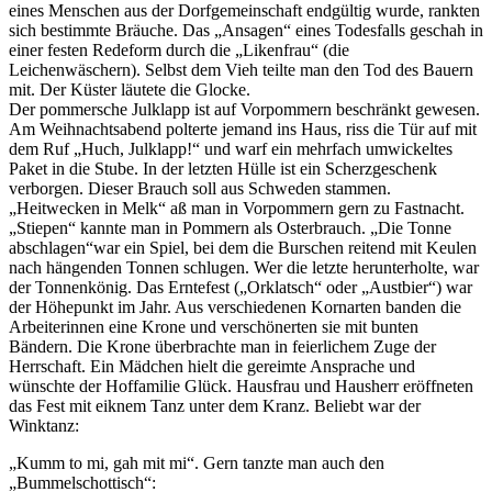
eines Menschen aus der Dorfgemeinschaft endgültig wurde, rankten
sich bestimmte Bräuche. Das
Ansagen
eines Todesfalls geschah in
einer festen Redeform durch die
Likenfrau
(die
Leichenwäschern). Selbst dem Vieh teilte man den Tod des Bauern
mit. Der Küster läutete die Glocke.
Der pommersche Julklapp ist auf Vorpommern beschränkt gewesen.
Am Weihnachtsabend polterte jemand ins Haus, riss die Tür auf mit
dem Ruf
Huch, Julklapp!
und warf ein mehrfach umwickeltes
Paket in die Stube. In der letzten Hülle ist ein Scherzgeschenk
verborgen. Dieser Brauch soll aus Schweden stammen.
Heitwecken in Melk
aß man in Vorpommern gern zu Fastnacht.
Stiepen
kannte man in Pommern als Osterbrauch.
Die Tonne
abschlagen
war ein Spiel, bei dem die Burschen reitend mit Keulen
nach hängenden Tonnen schlugen. Wer die letzte herunterholte, war
der Tonnenkönig. Das Erntefest (
Orklatsch
oder
Austbier
) war
der Höhepunkt im Jahr. Aus verschiedenen Kornarten banden die
Arbeiterinnen eine Krone und verschönerten sie mit bunten
Bändern. Die Krone überbrachte man in feierlichem Zuge der
Herrschaft. Ein Mädchen hielt die gereimte Ansprache und
wünschte der Hoffamilie Glück. Hausfrau und Hausherr eröffneten
das Fest mit eiknem Tanz unter dem Kranz. Beliebt war der
Winktanz:
Kumm to mi, gah mit mi
. Gern tanzte man auch den
Bummelschottisch
: