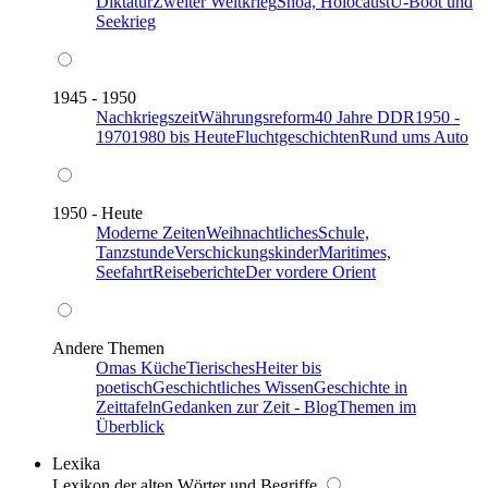
Diktatur
Zweiter Weltkrieg
Shoa, Holocaust
U-Boot und
Seekrieg
1945 - 1950
Nachkriegszeit
Währungsreform
40 Jahre DDR
1950 -
1970
1980 bis Heute
Fluchtgeschichten
Rund ums Auto
1950 - Heute
Moderne Zeiten
Weihnachtliches
Schule,
Tanzstunde
Verschickungskinder
Maritimes,
Seefahrt
Reiseberichte
Der vordere Orient
Andere Themen
Omas Küche
Tierisches
Heiter bis
poetisch
Geschichtliches Wissen
Geschichte in
Zeittafeln
Gedanken zur Zeit - Blog
Themen im
Überblick
Lexika
Lexikon der alten Wörter und Begriffe