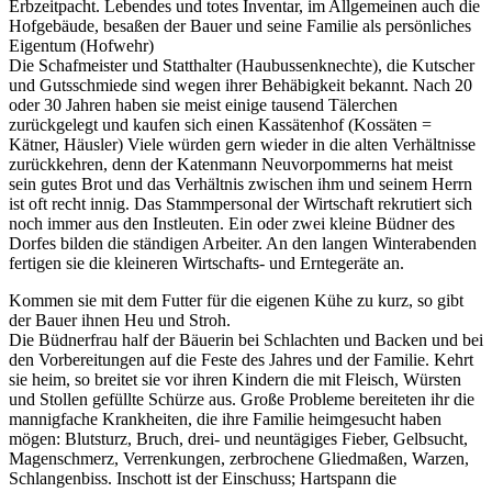
Erbzeitpacht. Lebendes und totes Inventar, im Allgemeinen auch die
Hofgebäude, besaßen der Bauer und seine Familie als persönliches
Eigentum (Hofwehr)
Die Schafmeister und Statthalter (Haubussenknechte), die Kutscher
und Gutsschmiede sind wegen ihrer Behäbigkeit bekannt. Nach 20
oder 30 Jahren haben sie meist einige tausend Tälerchen
zurückgelegt und kaufen sich einen Kassätenhof (Kossäten =
Kätner, Häusler) Viele würden gern wieder in die alten Verhältnisse
zurückkehren, denn der Katenmann Neuvorpommerns hat meist
sein gutes Brot und das Verhältnis zwischen ihm und seinem Herrn
ist oft recht innig. Das Stammpersonal der Wirtschaft rekrutiert sich
noch immer aus den Instleuten. Ein oder zwei kleine Büdner des
Dorfes bilden die ständigen Arbeiter. An den langen Winterabenden
fertigen sie die kleineren Wirtschafts- und Erntegeräte an.
Kommen sie mit dem Futter für die eigenen Kühe zu kurz, so gibt
der Bauer ihnen Heu und Stroh.
Die Büdnerfrau half der Bäuerin bei Schlachten und Backen und bei
den Vorbereitungen auf die Feste des Jahres und der Familie. Kehrt
sie heim, so breitet sie vor ihren Kindern die mit Fleisch, Würsten
und Stollen gefüllte Schürze aus. Große Probleme bereiteten ihr die
mannigfache Krankheiten, die ihre Familie heimgesucht haben
mögen: Blutsturz, Bruch, drei- und neuntägiges Fieber, Gelbsucht,
Magenschmerz, Verrenkungen, zerbrochene Gliedmaßen, Warzen,
Schlangenbiss. Inschott ist der Einschuss; Hartspann die