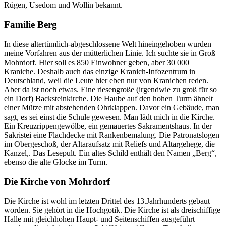
Rügen, Usedom und Wollin bekannt.
Familie Berg
In diese altertümlich-abgeschlossene Welt hineingehoben wurden
meine Vorfahren aus der mütterlichen Linie. Ich suchte sie in Groß
Mohrdorf. Hier soll es 850 Einwohner geben, aber 30 000
Kraniche. Deshalb auch das einzige Kranich-Infozentrum in
Deutschland, weil die Leute hier eben nur von Kranichen reden.
Aber da ist noch etwas. Eine riesengroße (irgendwie zu groß für so
ein Dorf) Backsteinkirche. Die Haube auf den hohen Turm ähnelt
einer Mütze mit abstehenden Ohrklappen. Davor ein Gebäude, man
sagt, es sei einst die Schule gewesen. Man lädt mich in die Kirche.
Ein Kreuzrippengewölbe, ein gemauertes Sakramentshaus. In der
Sakristei eine Flachdecke mit Rankenbemalung. Die Patronatslogen
im Obergeschoß, der Altaraufsatz mit Reliefs und Altargehege, die
Kanzel,. Das Lesepult. Ein altes Schild enthält den Namen
Berg
,
ebenso die alte Glocke im Turm.
Die Kirche von Mohrdorf
Die Kirche ist wohl im letzten Drittel des 13.Jahrhunderts gebaut
worden. Sie gehört in die Hochgotik. Die Kirche ist als dreischiffige
Halle mit gleichhohen Haupt- und Seitenschiffen ausgeführt