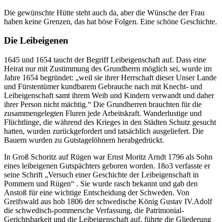
Die gewünschte Hütte steht auch da, aber die Wünsche der Frau
haben keine Grenzen, das hat böse Folgen. Eine schöne Geschichte.
Die Leibeigenen
1645 und 1654 taucht der Begriff Leibeigenschaft auf. Dass eine
Heirat nur mit Zustimmung des Grundherrn möglich sei, wurde im
Jahre 1654 begründet:
weil sie ihrer Herrschaft dieser Unser Lande
und Fürstentümer kundbarem Gebrauche nach mit Knecht- und
Leibeigenschaft samt ihrem Weib und Kindern verwandt und daher
ihrer Person nicht mächtig.
Die Grundherren brauchten für die
zusammengelegten Fluren jede Arbeitskraft. Wanderlustige und
Flüchtlinge, die während des Krieges in den Städten Schutz gesucht
hatten, wurden zurückgefordert und tatsächlich ausgeliefert. Die
Bauern wurden zu Gutstagelöhnern herabgedrückt.
In Groß Schoritz auf Rügen war Ernst Moritz Arndt 1796 als Sohn
eines leibeigenen Gutspächters geboren worden. 18o3 verfasste er
seine Schrift
Versuch einer Geschichte der Leibeigenschaft in
Pommern und Rügen
. Sie wurde rasch bekannt und gab den
Anstoß für eine wichtige Entscheidung der Schweden. Von
Greifswald aus hob 1806 der schwedische König Gustav IV.Adolf
die schwedisch-pommersche Verfassung, die Patrimonial-
Gerichtsbarkeit und die Leibeigenschaft auf, führte die Gliederung