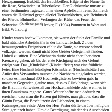
Herzspannung; Bukbitt, das Bauchbeißen; Hilge ist der Name für
die Rose, Schwinden ist Tuberkulose. Der Gichtkranke musste zu
einer bestimmten Tageszeit unter einen Apfelbaum treten. Zahlreich
waren die Heilmittel gegen allerlei Tierkrankheiten, wie Beinbruch
der Pferde, Blutmelken, Verfangen der Kühe, das Feuer der
(Quellenangabe)
Schweine.
Uecker, F. (1904) Pommern in Wort und
Bild. Würzburg
Kinder waren hochwillkommen, sie waren der Stolz der Familie und
bald nützliche Arbeitskräfte in der Landwirtschaft. Zu den
herausragenden Ereignissen zählte die Taufe, sie musste schnell
vollzogen werden, damit nicht böse Geister Gelegenheit fänden,
Unheil zu stiften. Eine Wöchnerin durfte nicht eher über einen
Kreuzweg gehen, als bis der erste Kirchgang nach der Geburt
erfolgt war. Das
Kindelbier
(Kindtauffeier) war eine fröhliche
Feier. Eine Hochzeit kündigten Köstenbirrer (Hochzeitsbitter) an.
Außer den Verwandten mussten die Nachbarn eingeladen werden,
so dass es manchmal 300 Hochzeitsgäste zu bewirten gab. In
manchen Gegenden glaubte man, dass es Glück bringe, wenn sich
die Braut im Schweinestall zur Hochzeit ankleide oder wenn es in
ihren Brautkranz regnete. Gutes Wetter hoffte man dadurch zu
erreichen, dass man die Katzen gut fütterte, man glaubte, dass die
Göttin Freya, die Beschützerin der Liebenden, in einem
Katzengespann reiste. Aber der Herr Pastor dürfte darüber heftig die
Stirn gerunzelt haben. Um die Beerdigung, mit der das Ausscheiden