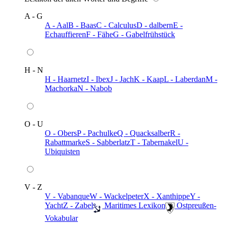
A - G
A - Aal
B - Baas
C - Calculus
D - dalbern
E -
Echauffieren
F - Fähe
G - Gabelfrühstück
H - N
H - Haarnetz
I - Ibex
J - Jach
K - Kaap
L - Laberdan
M -
Machorka
N - Nabob
O - U
O - Obers
P - Pachulke
Q - Quacksalber
R -
Rabattmarke
S - Sabberlatz
T - Tabernakel
U -
Ubiquisten
V - Z
V - Vabanque
W - Wackelpeter
X - Xanthippe
Y -
Yacht
Z - Zabel
️ Maritimes Lexikon
️ Ostpreußen-
Vokabular