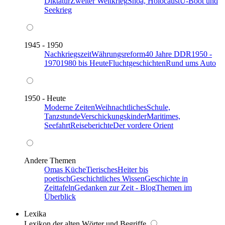
Diktatur
Zweiter Weltkrieg
Shoa, Holocaust
U-Boot und
Seekrieg
1945 - 1950
Nachkriegszeit
Währungsreform
40 Jahre DDR
1950 -
1970
1980 bis Heute
Fluchtgeschichten
Rund ums Auto
1950 - Heute
Moderne Zeiten
Weihnachtliches
Schule,
Tanzstunde
Verschickungskinder
Maritimes,
Seefahrt
Reiseberichte
Der vordere Orient
Andere Themen
Omas Küche
Tierisches
Heiter bis
poetisch
Geschichtliches Wissen
Geschichte in
Zeittafeln
Gedanken zur Zeit - Blog
Themen im
Überblick
Lexika
Lexikon der alten Wörter und Begriffe