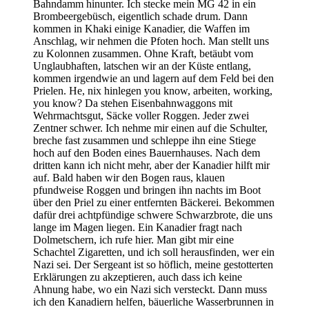
Bahndamm hinunter. Ich stecke mein MG 42 in ein
Brombeergebüsch, eigentlich schade drum. Dann
kommen in Khaki einige Kanadier, die Waffen im
Anschlag, wir nehmen die Pfoten hoch. Man stellt uns
zu Kolonnen zusammen. Ohne Kraft, betäubt vom
Unglaubhaften, latschen wir an der Küste entlang,
kommen irgendwie an und lagern auf dem Feld bei den
Prielen. He, nix hinlegen you know, arbeiten, working,
you know? Da stehen Eisenbahnwaggons mit
Wehrmachtsgut, Säcke voller Roggen. Jeder zwei
Zentner schwer. Ich nehme mir einen auf die Schulter,
breche fast zusammen und schleppe ihn eine Stiege
hoch auf den Boden eines Bauernhauses. Nach dem
dritten kann ich nicht mehr, aber der Kanadier hilft mir
auf. Bald haben wir den Bogen raus, klauen
pfundweise Roggen und bringen ihn nachts im Boot
über den Priel zu einer entfernten Bäckerei. Bekommen
dafür drei achtpfündige schwere Schwarzbrote, die uns
lange im Magen liegen. Ein Kanadier fragt nach
Dolmetschern, ich rufe hier. Man gibt mir eine
Schachtel Zigaretten, und ich soll herausfinden, wer ein
Nazi sei. Der Sergeant ist so höflich, meine gestotterten
Erklärungen zu akzeptieren, auch dass ich keine
Ahnung habe, wo ein Nazi sich versteckt. Dann muss
ich den Kanadiern helfen, bäuerliche Wasserbrunnen in