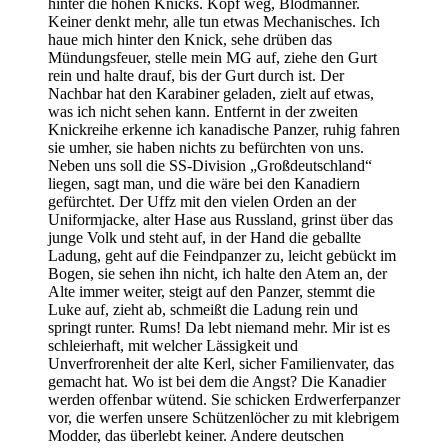
hinter die hohen Knicks. Kopf weg, Blödmänner.
Keiner denkt mehr, alle tun etwas Mechanisches. Ich
haue mich hinter den Knick, sehe drüben das
Mündungsfeuer, stelle mein MG auf, ziehe den Gurt
rein und halte drauf, bis der Gurt durch ist. Der
Nachbar hat den Karabiner geladen, zielt auf etwas,
was ich nicht sehen kann. Entfernt in der zweiten
Knickreihe erkenne ich kanadische Panzer, ruhig fahren
sie umher, sie haben nichts zu befürchten von uns.
Neben uns soll die SS-Division
Großdeutschland
liegen, sagt man, und die wäre bei den Kanadiern
gefürchtet. Der Uffz mit den vielen Orden an der
Uniformjacke, alter Hase aus Russland, grinst über das
junge Volk und steht auf, in der Hand die geballte
Ladung, geht auf die Feindpanzer zu, leicht gebückt im
Bogen, sie sehen ihn nicht, ich halte den Atem an, der
Alte immer weiter, steigt auf den Panzer, stemmt die
Luke auf, zieht ab, schmeißt die Ladung rein und
springt runter. Rums! Da lebt niemand mehr. Mir ist es
schleierhaft, mit welcher Lässigkeit und
Unverfrorenheit der alte Kerl, sicher Familienvater, das
gemacht hat. Wo ist bei dem die Angst? Die Kanadier
werden offenbar wütend. Sie schicken Erdwerferpanzer
vor, die werfen unsere Schützenlöcher zu mit klebrigem
Modder, das überlebt keiner. Andere deutschen