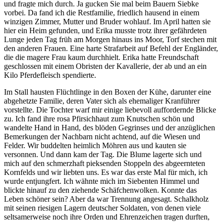
und fragte mich durch. Ja gucken Sie mal beim Bauern Siebke
vorbei. Da fand ich die Restfamilie, friedlich hausend in einem
winzigen Zimmer, Mutter und Bruder wohlauf. Im April hatten sie
hier ein Heim gefunden, und Erika musste trotz ihrer gefährdeten
Lunge jeden Tag früh am Morgen hinaus ins Moor, Torf stechen mit
den anderen Frauen. Eine harte Strafarbeit auf Befehl der Engländer,
die die magere Frau kaum durchhielt. Erika hatte Freundschaft
geschlossen mit einem Obristen der Kavallerie, der ab und an ein
Kilo Pferdefleisch spendierte.
Im Stall hausten Flüchtlinge in den Boxen der Kühe, darunter eine
abgehetzte Familie, deren Vater sich als ehemaliger Kranführer
vorstellte. Die Tochter warf mir einige liebevoll auffordernde Blicke
zu. Ich fand ihre rosa Pfirsichhaut zum Knutschen schön und
wandelte Hand in Hand, des blöden Gegrinses und der anzüglichen
Bemerkungen der Nachbarn nicht achtend, auf die Wiesen und
Felder. Wir buddelten heimlich Möhren aus und kauten sie
versonnen. Und dann kam der Tag. Die Blume lagerte sich und
mich auf den schmerzhaft pieksenden Stoppeln des abgeernteten
Kornfelds und wir liebten uns. Es war das erste Mal für mich, ich
wurde entjungfert. Ich wähnte mich im Siebenten Himmel und
blickte hinauf zu den ziehende Schäfchenwolken. Konnte das
Leben schöner sein? Aber da war Trennung angesagt. Schalkholz
mit seinen riesigen Lagern deutscher Soldaten, von denen viele
seltsamerweise noch ihre Orden und Ehrenzeichen tragen durften,