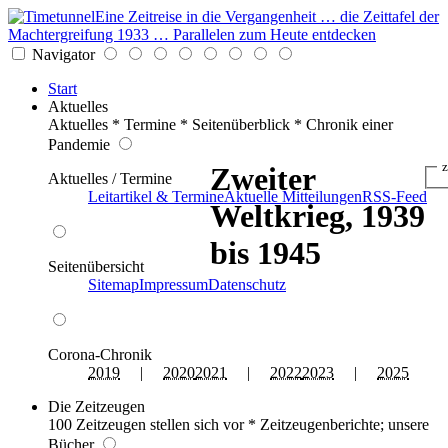
Eine Zeitreise in die Vergangenheit … die Zeittafel der
Machtergreifung 1933 … Parallelen zum Heute entdecken
Navigator
Start
Aktuelles
Aktuelles * Termine * Seitenüberblick * Chronik einer
Pandemie
z
Zweiter
Aktuelles / Termine
Leitartikel & Termine
Aktuelle Mitteilungen
RSS-Feed
Weltkrieg, 1939
bis 1945
Seitenübersicht
Sitemap
Impressum
Datenschutz
Corona-Chronik
2019
|
2020
2021
|
2022
2023
|
2025
Die Zeitzeugen
100 Zeitzeugen stellen sich vor * Zeitzeugenberichte; unsere
Bücher