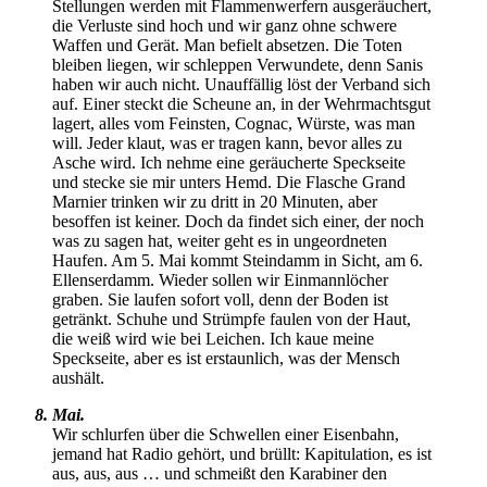
Stellungen werden mit Flammenwerfern ausgeräuchert,
die Verluste sind hoch und wir ganz ohne schwere
Waffen und Gerät. Man befielt absetzen. Die Toten
bleiben liegen, wir schleppen Verwundete, denn Sanis
haben wir auch nicht. Unauffällig löst der Verband sich
auf. Einer steckt die Scheune an, in der Wehrmachtsgut
lagert, alles vom Feinsten, Cognac, Würste, was man
will. Jeder klaut, was er tragen kann, bevor alles zu
Asche wird. Ich nehme eine geräucherte Speckseite
und stecke sie mir unters Hemd. Die Flasche Grand
Marnier trinken wir zu dritt in 20 Minuten, aber
besoffen ist keiner. Doch da findet sich einer, der noch
was zu sagen hat, weiter geht es in ungeordneten
Haufen. Am 5. Mai kommt Steindamm in Sicht, am 6.
Ellenserdamm. Wieder sollen wir Einmannlöcher
graben. Sie laufen sofort voll, denn der Boden ist
getränkt. Schuhe und Strümpfe faulen von der Haut,
die weiß wird wie bei Leichen. Ich kaue meine
Speckseite, aber es ist erstaunlich, was der Mensch
aushält.
8. Mai.
Wir schlurfen über die Schwellen einer Eisenbahn,
jemand hat Radio gehört, und brüllt: Kapitulation, es ist
aus, aus, aus … und schmeißt den Karabiner den