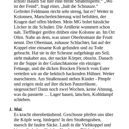
schon! Bauen Sie hier eine breite Straßensperre.
Wo
ist der Feind
, fragt einer,
halt die Schnauze.
Gefreiter Feldmann riecht sehr streng, hat er? Weiter in
Kolonnen, Marscherleichterung wird befohlen, der
Kragen darf offen bleiben. Mein MG bohrt hässliche
Löcher in die Schulter. Die Artillerie wummert schon
nah. Tiefflieger greifen drüben eine Kolonne an. Im Ort
Ofen. Nahe an dem, was unser Oberleutnant die Front
nennt. Der Obermaat, zuhause Schlachter, hat auf der
Koppel eine einsame Kuh gefunden und zu Tode
gebracht. Hat sie in der Scheune aufgehängt am Seil,
sieht makaber aus, der nackte Körper, obszön. Danach
ist die Suppe in der Gulaschkanone ein einziges
Fettauge, und die dicken Brocken Fleisch vom Euter
verteilen wir an die hektisch hackenden Hühner. Weiter
marschieren. Am Straßenrand stehen Kinder - Pimpfe
und zeigen stolz auf ihre dicken Panzerfäuste,
siegessicher! Dann noch zwei Wochen, keine Ahnung,
was da passierte … Lager bauen, latschen, Kohldampf
schieben.
1. Mai.
Es kracht ohrenbetäubend. Geschosse pfeifen uns über
die Köpfe weg, hinlegen! In den Straßengraben,
marsch ihr faulen Säcke. Lauft in die Viehkoppel und