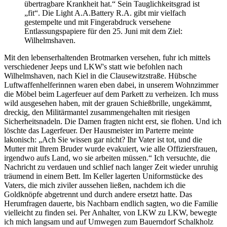
übertragbare Krankheit hat.
Sein Tauglichkeitsgrad ist
fit
. Die Light A.A.Battery R.A. gibt mir vielfach
gestempelte und mit Fingerabdruck versehene
Entlassungspapiere für den 25. Juni mit dem Ziel:
Wilhelmshaven.
Mit den lebenserhaltenden Brotmarken versehen, fuhr ich mittels
verschiedener Jeeps und LKW's statt wie befohlen nach
Wilhelmshaven, nach Kiel in die Clausewitzstraße. Hübsche
Luftwaffenhelferinnen waren eben dabei, in unserem Wohnzimmer
die Möbel beim Lagerfeuer auf dem Parkett zu verheizen. Ich muss
wild ausgesehen haben, mit der grauen Schießbrille, ungekämmt,
dreckig, den Militärmantel zusammengehalten mit riesigen
Sicherheitsnadeln. Die Damen fragten nicht erst, sie flohen. Und ich
löschte das Lagerfeuer. Der Hausmeister im Parterre meinte
lakonisch:
Ach Sie wissen gar nicht? Ihr Vater ist tot, und die
Mutter mit Ihrem Bruder wurde evakuiert, wie alle Offiziersfrauen,
irgendwo aufs Land, wo sie arbeiten müssen.
Ich versuchte, die
Nachricht zu verdauen und schlief nach langer Zeit wieder unruhig
träumend in einem Bett. Im Keller lagerten Uniformstücke des
Vaters, die mich ziviler aussehen ließen, nachdem ich die
Goldknöpfe abgetrennt und durch andere ersetzt hatte. Das
Herumfragen dauerte, bis Nachbarn endlich sagten, wo die Familie
vielleicht zu finden sei. Per Anhalter, von LKW zu LKW, bewegte
ich mich langsam und auf Umwegen zum Bauerndorf Schalkholz