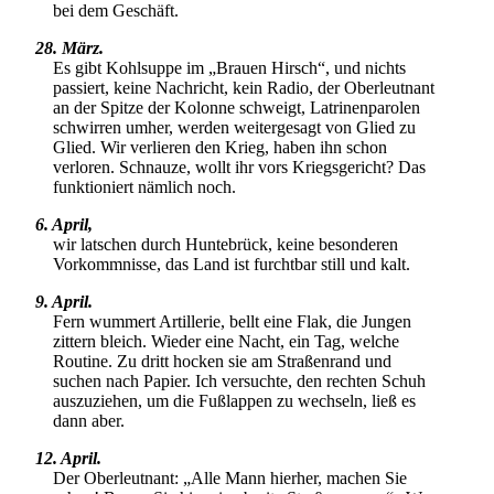
bei dem Geschäft.
28. März.
Es gibt Kohlsuppe im
Brauen Hirsch
, und nichts
passiert, keine Nachricht, kein Radio, der Oberleutnant
an der Spitze der Kolonne schweigt, Latrinenparolen
schwirren umher, werden weitergesagt von Glied zu
Glied. Wir verlieren den Krieg, haben ihn schon
verloren. Schnauze, wollt ihr vors Kriegsgericht? Das
funktioniert nämlich noch.
6. April,
wir latschen durch Huntebrück, keine besonderen
Vorkommnisse, das Land ist furchtbar still und kalt.
9. April.
Fern wummert Artillerie, bellt eine Flak, die Jungen
zittern bleich. Wieder eine Nacht, ein Tag, welche
Routine. Zu dritt hocken sie am Straßenrand und
suchen nach Papier. Ich versuchte, den rechten Schuh
auszuziehen, um die Fußlappen zu wechseln, ließ es
dann aber.
12. April.
Der Oberleutnant:
Alle Mann hierher, machen Sie