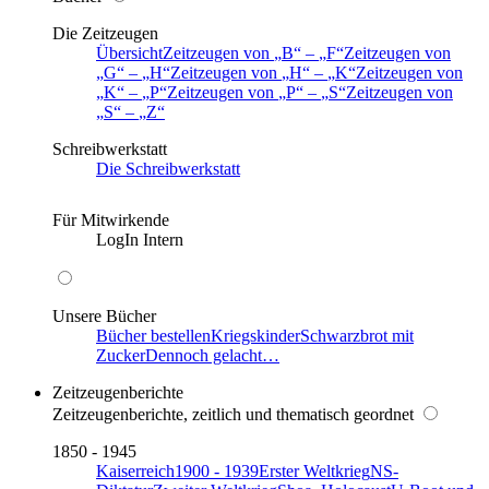
Die Zeitzeugen
Übersicht
Zeitzeugen von
B
–
F
Zeitzeugen von
G
–
H
Zeitzeugen von
H
–
K
Zeitzeugen von
K
–
P
Zeitzeugen von
P
–
S
Zeitzeugen von
S
–
Z
Schreibwerkstatt
Die Schreibwerkstatt
Für Mitwirkende
LogIn Intern
Unsere Bücher
Bücher bestellen
Kriegskinder
Schwarzbrot mit
Zucker
Dennoch gelacht…
Zeitzeugenberichte
Zeitzeugenberichte, zeitlich und thematisch geordnet
1850 - 1945
Kaiserreich
1900 - 1939
Erster Weltkrieg
NS-