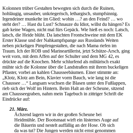
Kolonnen trüber Gestalten bewegten sich durch die Ruinen,
hohläugig, unsauber, unkriegerisch, lethargisch, stumpfsinnig.
Irgendeiner munkelte im Glied: wohin …? an den Feind? … wo
steht der? … Hast du Lust? Schnauze du Idiot, willst du hängen? Es
gab keine Wagen, nicht mal fürs Gepäck. Wie hieß es noch: Latsch,
latsch, die Heide blüht. Da latschten Frontschweine mit dem EK
Erster Klasse und der Nahkampfspange aus Russlands Weiten
neben pickeligen Pimpfengestalten, die nach Mama riefen im
Traum. Ich der ROB und Marineartillerist, jetzt Schütze-Arsch, ging
weit vorn, mit dem Affen auf der Schulter und dem MG 42, es
drückte auf die Knochen. Mehr schlurfend als militärisch exakt
mühte sich die Kolonne über die Landstraßen mit ihrem buckeligen
Pflaster, vorbei an kahlen Chausseebäumen. Einer stimmte an:
Klotz, Klotz am Bein, Klavier vorm Bauch, wie lang ist die
Chaussee …
Langsam wuchsen die Blasen unter den Fußlappen,
rieb sich der Wolf im Hintern. Beim Halt an der Scheune, sitzend
am Chausseegraben, nahm mein Tagebuch in zittriger Schrift die
Eindrücke auf:
21. März.
Ächzend lagern wir in der großen Scheune bei
Heidmühle. Der Bootsmaat wirft ein lüsternes Auge auf
die Bäuerin und nestelt auffällig an der Hose. Ob sich
da was tut? Die Jungen werden nicht ernst genommen