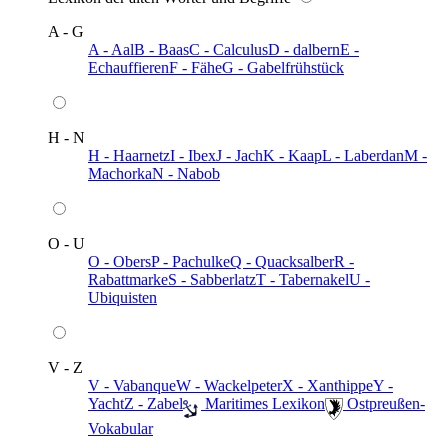
A - G
A - Aal
B - Baas
C - Calculus
D - dalbern
E -
Echauffieren
F - Fähe
G - Gabelfrühstück
H - N
H - Haarnetz
I - Ibex
J - Jach
K - Kaap
L - Laberdan
M -
Machorka
N - Nabob
O - U
O - Obers
P - Pachulke
Q - Quacksalber
R -
Rabattmarke
S - Sabberlatz
T - Tabernakel
U -
Ubiquisten
V - Z
V - Vabanque
W - Wackelpeter
X - Xanthippe
Y -
Yacht
Z - Zabel
️ Maritimes Lexikon
️ Ostpreußen-
Vokabular