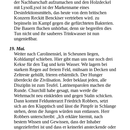
der Nachbarschaft aufzumachen und den Holzdeckel
mit
Lysol
Lysol ist der Markenname eines
Desinfektionsmittels, das heute von dem britischen
Konzern Reckitt Benckiser vertrieben wird.
zu
bepinseln im Kampf gegen die gefürchteten Bakterien.
Die Bauern fluchen unhörbar, denn sie begreifen dies
Tun nicht und ihr sauberes Trinkwasser ist nun
ungenießbar.
19. Mai.
Weiter nach Carolinensiel, in Scheunen liegen,
Kohldampf schieben. Hier gibt man uns nur noch drei
Kekse für den Tag und kein Wasser. Wir lagern bei
starkem Regen auf freiem Feld, mühsam in Decken und
Zeltreste gehüllt, frieren erbärmlich. Der Hunger
überdeckt die Zivilisation. Jeder beklaut jeden, alle
Disziplin ist zum Teufel. Latrinenparolen machen die
Runde. Churchill habe gesagt, man werde die
Wehrmacht neu einkleiden und gegen Stalin schicken.
Dann kommt Feldunterarzt Friedrich Robbers, setzt
sich an den Klapptisch und lässt die Pimpfe in Schlange
stehen, denn die Jungen würden nun entlassen. Herr
Robbers unterschreibt:
Ich erkläre hiermit, nach
bestem Wissen und Gewissen, dass der Inhaber
ungezieferfrei ist und dass er keinerlei ansteckende oder