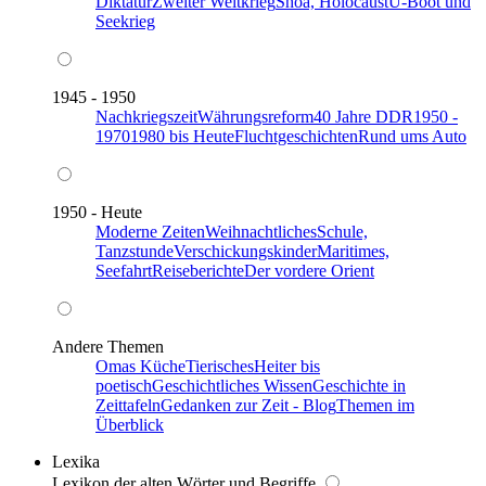
Diktatur
Zweiter Weltkrieg
Shoa, Holocaust
U-Boot und
Seekrieg
1945 - 1950
Nachkriegszeit
Währungsreform
40 Jahre DDR
1950 -
1970
1980 bis Heute
Fluchtgeschichten
Rund ums Auto
1950 - Heute
Moderne Zeiten
Weihnachtliches
Schule,
Tanzstunde
Verschickungskinder
Maritimes,
Seefahrt
Reiseberichte
Der vordere Orient
Andere Themen
Omas Küche
Tierisches
Heiter bis
poetisch
Geschichtliches Wissen
Geschichte in
Zeittafeln
Gedanken zur Zeit - Blog
Themen im
Überblick
Lexika
Lexikon der alten Wörter und Begriffe