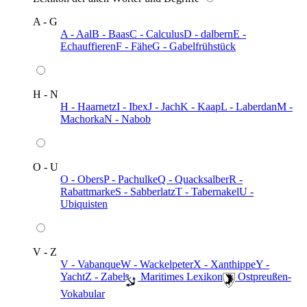
A - G
A - Aal
B - Baas
C - Calculus
D - dalbern
E -
Echauffieren
F - Fähe
G - Gabelfrühstück
H - N
H - Haarnetz
I - Ibex
J - Jach
K - Kaap
L - Laberdan
M -
Machorka
N - Nabob
O - U
O - Obers
P - Pachulke
Q - Quacksalber
R -
Rabattmarke
S - Sabberlatz
T - Tabernakel
U -
Ubiquisten
V - Z
V - Vabanque
W - Wackelpeter
X - Xanthippe
Y -
Yacht
Z - Zabel
️ Maritimes Lexikon
️ Ostpreußen-
Vokabular