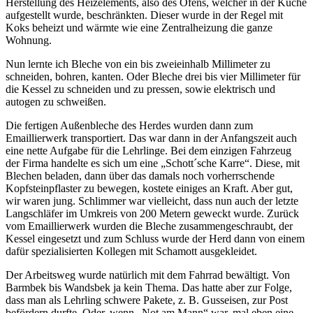
Herstellung des Heizelements, also des Ofens, welcher in der Küche
aufgestellt wurde, beschränkten. Dieser wurde in der Regel mit
Koks beheizt und wärmte wie eine Zentralheizung die ganze
Wohnung.
Nun lernte ich Bleche von ein bis zweieinhalb Millimeter zu
schneiden, bohren, kanten. Oder Bleche drei bis vier Millimeter für
die Kessel zu schneiden und zu pressen, sowie elektrisch und
autogen zu schweißen.
Die fertigen Außenbleche des Herdes wurden dann zum
Emaillierwerk transportiert. Das war dann in der Anfangszeit auch
eine nette Aufgabe für die Lehrlinge. Bei dem einzigen Fahrzeug
der Firma handelte es sich um eine
Schott´sche Karre
. Diese, mit
Blechen beladen, dann über das damals noch vorherrschende
Kopfsteinpflaster zu bewegen, kostete einiges an Kraft. Aber gut,
wir waren jung. Schlimmer war vielleicht, dass nun auch der letzte
Langschläfer im Umkreis von 200 Metern geweckt wurde. Zurück
vom Emaillierwerk wurden die Bleche zusammengeschraubt, der
Kessel eingesetzt und zum Schluss wurde der Herd dann von einem
dafür spezialisierten Kollegen mit Schamott ausgekleidet.
Der Arbeitsweg wurde natürlich mit dem Fahrrad bewältigt. Von
Barmbek bis Wandsbek ja kein Thema. Das hatte aber zur Folge,
dass man als Lehrling schwere Pakete, z. B. Gusseisen, zur Post
befördern durfte. Oder, wenn
Not am Mann
war, mal eben eine