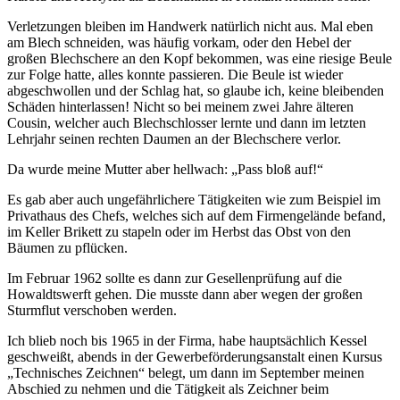
Verletzungen bleiben im Handwerk natürlich nicht aus. Mal eben
am Blech schneiden, was häufig vorkam, oder den Hebel der
großen Blechschere an den Kopf bekommen, was eine riesige Beule
zur Folge hatte, alles konnte passieren. Die Beule ist wieder
abgeschwollen und der Schlag hat, so glaube ich, keine bleibenden
Schäden hinterlassen! Nicht so bei meinem zwei Jahre älteren
Cousin, welcher auch Blechschlosser lernte und dann im letzten
Lehrjahr seinen rechten Daumen an der Blechschere verlor.
Da wurde meine Mutter aber hellwach:
Pass bloß auf!
Es gab aber auch ungefährlichere Tätigkeiten wie zum Beispiel im
Privathaus des Chefs, welches sich auf dem Firmengelände befand,
im Keller Brikett zu stapeln oder im Herbst das Obst von den
Bäumen zu pflücken.
Im Februar 1962 sollte es dann zur Gesellenprüfung auf die
Howaldtswerft gehen. Die musste dann aber wegen der großen
Sturmflut verschoben werden.
Ich blieb noch bis 1965 in der Firma, habe hauptsächlich Kessel
geschweißt, abends in der Gewerbeförderungsanstalt einen Kursus
Technisches Zeichnen
belegt, um dann im September meinen
Abschied zu nehmen und die Tätigkeit als Zeichner beim