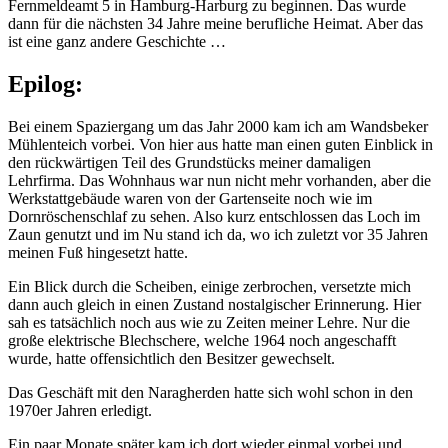
Fernmeldeamt 5 in Hamburg-Harburg zu beginnen. Das wurde
dann für die nächsten 34 Jahre meine berufliche Heimat. Aber das
ist eine ganz andere Geschichte …
Epilog:
Bei einem Spaziergang um das Jahr 2000 kam ich am Wandsbeker
Mühlenteich vorbei. Von hier aus hatte man einen guten Einblick in
den rückwärtigen Teil des Grundstücks meiner damaligen
Lehrfirma. Das Wohnhaus war nun nicht mehr vorhanden, aber die
Werkstattgebäude waren von der Gartenseite noch wie im
Dornröschenschlaf zu sehen. Also kurz entschlossen das Loch im
Zaun genutzt und im Nu stand ich da, wo ich zuletzt vor 35 Jahren
meinen Fuß hingesetzt hatte.
Ein Blick durch die Scheiben, einige zerbrochen, versetzte mich
dann auch gleich in einen Zustand nostalgischer Erinnerung. Hier
sah es tatsächlich noch aus wie zu Zeiten meiner Lehre. Nur die
große elektrische Blechschere, welche 1964 noch angeschafft
wurde, hatte offensichtlich den Besitzer gewechselt.
Das Geschäft mit den Naragherden hatte sich wohl schon in den
1970er Jahren erledigt.
Ein paar Monate später kam ich dort wieder einmal vorbei und