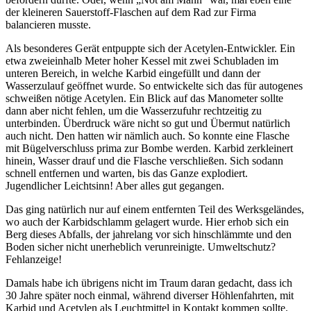
der kleineren Sauerstoff-Flaschen auf dem Rad zur Firma
balancieren musste.
Als besonderes Gerät entpuppte sich der Acetylen-Entwickler. Ein
etwa zweieinhalb Meter hoher Kessel mit zwei Schubladen im
unteren Bereich, in welche Karbid eingefüllt und dann der
Wasserzulauf geöffnet wurde. So entwickelte sich das für autogenes
schweißen nötige Acetylen. Ein Blick auf das Manometer sollte
dann aber nicht fehlen, um die Wasserzufuhr rechtzeitig zu
unterbinden. Überdruck wäre nicht so gut und Übermut natürlich
auch nicht. Den hatten wir nämlich auch. So konnte eine Flasche
mit Bügelverschluss prima zur Bombe werden. Karbid zerkleinert
hinein, Wasser drauf und die Flasche verschließen. Sich sodann
schnell entfernen und warten, bis das Ganze explodiert.
Jugendlicher Leichtsinn! Aber alles gut gegangen.
Das ging natürlich nur auf einem entfernten Teil des Werksgeländes,
wo auch der Karbidschlamm gelagert wurde. Hier erhob sich ein
Berg dieses Abfalls, der jahrelang vor sich hinschlämmte und den
Boden sicher nicht unerheblich verunreinigte. Umweltschutz?
Fehlanzeige!
Damals habe ich übrigens nicht im Traum daran gedacht, dass ich
30 Jahre später noch einmal, während diverser Höhlenfahrten, mit
Karbid und Acetylen als Leuchtmittel in Kontakt kommen sollte.