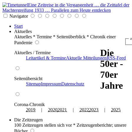
Eine Zeitreise in die Vergangenheit … die Zeittafel der
Machtergreifung 1933 … Parallelen zum Heute entdecken
Navigator
Start
Aktuelles
Aktuelles * Termine * Seitenüberblick * Chronik einer
z
Pandemie
Die
Aktuelles / Termine
Leitartikel & Termine
Aktuelle Mitteilungen
RSS-Feed
50er -
70er
Seitenübersicht
Jahre
Sitemap
Impressum
Datenschutz
Corona-Chronik
2019
|
2020
2021
|
2022
2023
|
2025
Die Zeitzeugen
100 Zeitzeugen stellen sich vor * Zeitzeugenberichte; unsere
Bücher