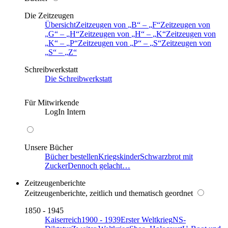
Die Zeitzeugen
Übersicht
Zeitzeugen von
B
–
F
Zeitzeugen von
G
–
H
Zeitzeugen von
H
–
K
Zeitzeugen von
K
–
P
Zeitzeugen von
P
–
S
Zeitzeugen von
S
–
Z
Schreibwerkstatt
Die Schreibwerkstatt
Für Mitwirkende
LogIn Intern
Unsere Bücher
Bücher bestellen
Kriegskinder
Schwarzbrot mit
Zucker
Dennoch gelacht…
Zeitzeugenberichte
Zeitzeugenberichte, zeitlich und thematisch geordnet
1850 - 1945
Kaiserreich
1900 - 1939
Erster Weltkrieg
NS-