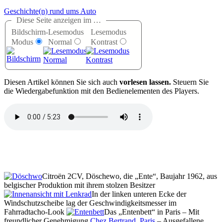
Geschichte(n) rund ums Auto
Diese Seite anzeigen im …
Bildschirm-
Lesemodus
Lesemodus
Modus
Normal
Kontrast
D
iesen Artikel können Sie sich auch
vorlesen lassen.
Steuern Sie
die Wiedergabefunktion mit den Bedienelementen des Players.
Citroën 2CV, Döschewo, die „Ente“, Baujahr 1962, aus
belgischer Produktion mit ihrem stolzen Besitzer
In der linken unteren Ecke der
Windschutzscheibe lag der Geschwindigkeitsmesser im
Fahrradtacho-Look
Das
Entenbett
in Paris – Mit
freundlicher Genehmigung
Chez Bertrand, Paris
– Ausgefallene