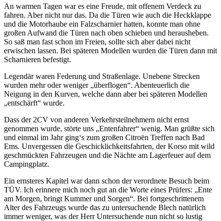
An warmen Tagen war es eine Freude, mit offenem Verdeck zu
fahren. Aber nicht nur das. Da die Türen wie auch die Heckklappe
und die Motorhaube ein Falzscharnier hatten, konnte man ohne
großen Aufwand die Türen nach oben schieben und herausheben.
So saß man fast schon im Freien, sollte sich aber dabei nicht
erwischen lassen. Bei späteren Modellen wurden die Türen dann mit
Scharnieren befestigt.
Legendär waren Federung und Straßenlage. Unebene Strecken
wurden mehr oder weniger
überflogen
. Abenteuerlich die
Neigung in den Kurven, welche dann aber bei späteren Modellen
entschärft
wurde.
Dass der 2CV von anderen Verkehrsteilnehmern nicht ernst
genommen wurde, störte uns
Entenfahrer
wenig. Man grüßte sich
und einmal im Jahr ging‘s zum großen Citroën Treffen nach Bad
Ems. Unvergessen die Geschicklichkeitsfahrten, der Korso mit wild
geschmückten Fahrzeugen und die Nächte am Lagerfeuer auf dem
Campingplatz.
Ein ernsteres Kapitel war dann schon der verordnete Besuch beim
TÜV. Ich erinnere mich noch gut an die Worte eines Prüfers:
Ente
am Morgen, bringt Kummer und Sorgen
. Bei fortgeschrittenem
Alter des Fahrzeugs wurde das zu untersuchende Blech natürlich
immer weniger, was der Herr Untersuchende nun nicht so lustig