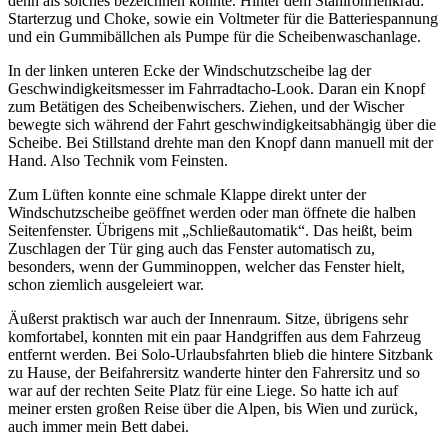
denn als solches bezeichnen konnte. Hinter dem Stahlrohrlenkrad:
Starterzug und Choke, sowie ein Voltmeter für die Batteriespannung
und ein Gummibällchen als Pumpe für die Scheibenwaschanlage.
In der linken unteren Ecke der Windschutzscheibe lag der
Geschwindigkeitsmesser im Fahrradtacho-Look. Daran ein Knopf
zum Betätigen des Scheibenwischers. Ziehen, und der Wischer
bewegte sich während der Fahrt geschwindigkeitsabhängig über die
Scheibe. Bei Stillstand drehte man den Knopf dann manuell mit der
Hand. Also Technik vom Feinsten.
Zum Lüften konnte eine schmale Klappe direkt unter der
Windschutzscheibe geöffnet werden oder man öffnete die halben
Seitenfenster. Übrigens mit
Schließautomatik
. Das heißt, beim
Zuschlagen der Tür ging auch das Fenster automatisch zu,
besonders, wenn der Gumminoppen, welcher das Fenster hielt,
schon ziemlich ausgeleiert war.
Äußerst praktisch war auch der Innenraum. Sitze, übrigens sehr
komfortabel, konnten mit ein paar Handgriffen aus dem Fahrzeug
entfernt werden. Bei Solo-Urlaubsfahrten blieb die hintere Sitzbank
zu Hause, der Beifahrersitz wanderte hinter den Fahrersitz und so
war auf der rechten Seite Platz für eine Liege. So hatte ich auf
meiner ersten großen Reise über die Alpen, bis Wien und zurück,
auch immer mein Bett dabei.