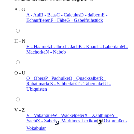
A - G
A - Aal
B - Baas
C - Calculus
D - dalbern
E -
Echauffieren
F - Fähe
G - Gabelfrühstück
H - N
H - Haarnetz
I - Ibex
J - Jach
K - Kaap
L - Laberdan
M -
Machorka
N - Nabob
O - U
O - Obers
P - Pachulke
Q - Quacksalber
R -
Rabattmarke
S - Sabberlatz
T - Tabernakel
U -
Ubiquisten
V - Z
V - Vabanque
W - Wackelpeter
X - Xanthippe
Y -
Yacht
Z - Zabel
️ Maritimes Lexikon
️ Ostpreußen-
Vokabular