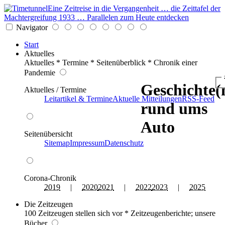
Eine Zeitreise in die Vergangenheit … die Zeittafel der
Machtergreifung 1933 … Parallelen zum Heute entdecken
Navigator
Start
Aktuelles
Aktuelles * Termine * Seitenüberblick * Chronik einer
Pandemie
Geschichte(
Aktuelles / Termine
Leitartikel & Termine
Aktuelle Mitteilungen
RSS-Feed
rund ums
Auto
Seitenübersicht
Sitemap
Impressum
Datenschutz
Corona-Chronik
2019
|
2020
2021
|
2022
2023
|
2025
Die Zeitzeugen
100 Zeitzeugen stellen sich vor * Zeitzeugenberichte; unsere
Bücher