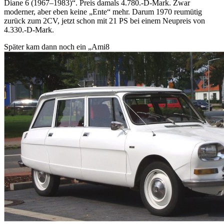
Diane 6 (1967–1983)
. Preis damals 4.780.-D-Mark. Zwar
moderner, aber eben keine
Ente
mehr. Darum 1970 reumütig
zurück zum 2CV, jetzt schon mit 21 PS bei einem Neupreis von
4.330.-D-Mark.
Später kam dann noch ein
Ami8