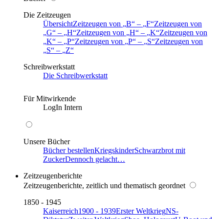
Die Zeitzeugen
Übersicht
Zeitzeugen von
B
–
F
Zeitzeugen von
G
–
H
Zeitzeugen von
H
–
K
Zeitzeugen von
K
–
P
Zeitzeugen von
P
–
S
Zeitzeugen von
S
–
Z
Schreibwerkstatt
Die Schreibwerkstatt
Für Mitwirkende
LogIn Intern
Unsere Bücher
Bücher bestellen
Kriegskinder
Schwarzbrot mit
Zucker
Dennoch gelacht…
Zeitzeugenberichte
Zeitzeugenberichte, zeitlich und thematisch geordnet
1850 - 1945
Kaiserreich
1900 - 1939
Erster Weltkrieg
NS-