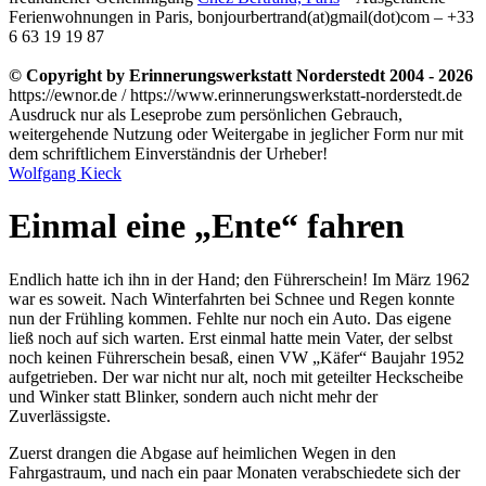
Ferienwohnungen in Paris, bonjourbertrand(at)gmail(dot)com – +33
6 63 19 19 87
© Copyright by Erinnerungswerkstatt Norderstedt 2004 - 2026
https://ewnor.de / https://www.erinnerungswerkstatt-norderstedt.de
Ausdruck nur als Leseprobe zum persönlichen Gebrauch,
weitergehende Nutzung oder Weitergabe in jeglicher Form nur mit
dem schriftlichem Einverständnis der Urheber!
Wolfgang Kieck
Einmal eine
Ente
fahren
Endlich hatte ich ihn in der Hand; den Führerschein! Im März 1962
war es soweit. Nach Winterfahrten bei Schnee und Regen konnte
nun der Frühling kommen. Fehlte nur noch ein Auto. Das eigene
ließ noch auf sich warten. Erst einmal hatte mein Vater, der selbst
noch keinen Führerschein besaß, einen VW
Käfer
Baujahr 1952
aufgetrieben. Der war nicht nur alt, noch mit geteilter Heckscheibe
und Winker statt Blinker, sondern auch nicht mehr der
Zuverlässigste.
Zuerst drangen die Abgase auf heimlichen Wegen in den
Fahrgastraum, und nach ein paar Monaten verabschiedete sich der