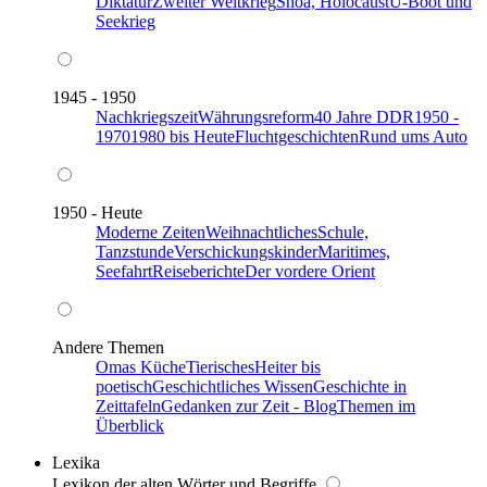
Diktatur
Zweiter Weltkrieg
Shoa, Holocaust
U-Boot und
Seekrieg
1945 - 1950
Nachkriegszeit
Währungsreform
40 Jahre DDR
1950 -
1970
1980 bis Heute
Fluchtgeschichten
Rund ums Auto
1950 - Heute
Moderne Zeiten
Weihnachtliches
Schule,
Tanzstunde
Verschickungskinder
Maritimes,
Seefahrt
Reiseberichte
Der vordere Orient
Andere Themen
Omas Küche
Tierisches
Heiter bis
poetisch
Geschichtliches Wissen
Geschichte in
Zeittafeln
Gedanken zur Zeit - Blog
Themen im
Überblick
Lexika
Lexikon der alten Wörter und Begriffe