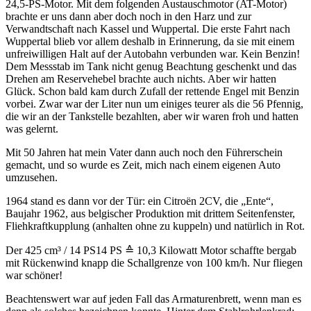
24,5-PS-Motor. Mit dem folgenden Austauschmotor (AT-Motor)
brachte er uns dann aber doch noch in den Harz und zur
Verwandtschaft nach Kassel und Wuppertal. Die erste Fahrt nach
Wuppertal blieb vor allem deshalb in Erinnerung, da sie mit einem
unfreiwilligen Halt auf der Autobahn verbunden war. Kein Benzin!
Dem Messstab im Tank nicht genug Beachtung geschenkt und das
Drehen am Reservehebel brachte auch nichts. Aber wir hatten
Glück. Schon bald kam durch Zufall der rettende Engel mit Benzin
vorbei. Zwar war der Liter nun um einiges teurer als die 56 Pfennig,
die wir an der Tankstelle bezahlten, aber wir waren froh und hatten
was gelernt.
Mit 50 Jahren hat mein Vater dann auch noch den Führerschein
gemacht, und so wurde es Zeit, mich nach einem eigenen Auto
umzusehen.
1964 stand es dann vor der Tür: ein Citroën 2CV, die
Ente
,
Baujahr 1962, aus belgischer Produktion mit drittem Seitenfenster,
Fliehkraftkupplung (anhalten ohne zu kuppeln) und natürlich in Rot.
Der 425 cm³ /
14 PS
14 PS ≙ 10,3 Kilowatt
Motor schaffte bergab
mit Rückenwind knapp die Schallgrenze von 100 km/h. Nur fliegen
war schöner!
Beachtenswert war auf jeden Fall das Armaturenbrett, wenn man es