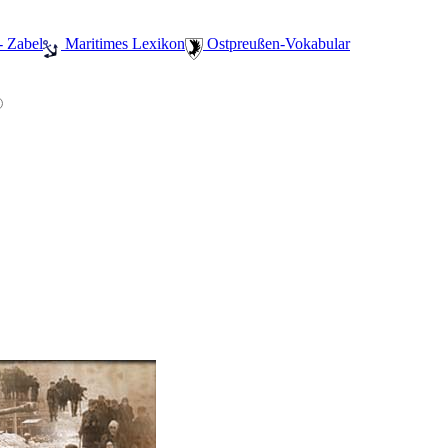
- Zabel
️ Maritimes Lexikon
️ Ostpreußen-Vokabular