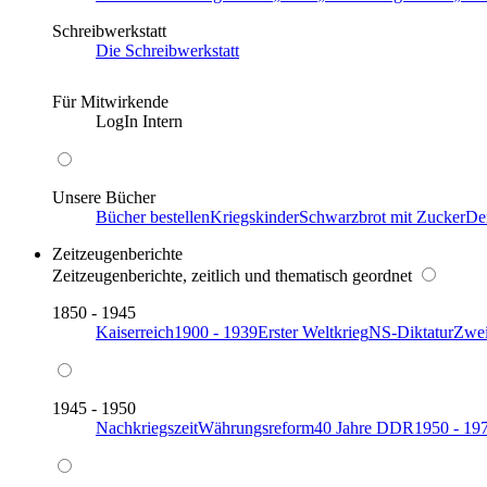
Schreibwerkstatt
Die Schreibwerkstatt
Für Mitwirkende
LogIn Intern
Unsere Bücher
Bücher bestellen
Kriegskinder
Schwarzbrot mit Zucker
De
Zeitzeugenberichte
Zeitzeugenberichte, zeitlich und thematisch geordnet
1850 - 1945
Kaiserreich
1900 - 1939
Erster Weltkrieg
NS-Diktatur
Zwei
1945 - 1950
Nachkriegszeit
Währungsreform
40 Jahre DDR
1950 - 19