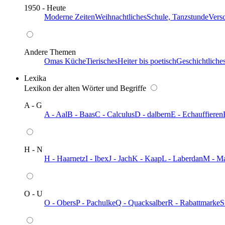
1950 - Heute
Moderne Zeiten
Weihnachtliches
Schule, Tanzstunde
Vers
Andere Themen
Omas Küche
Tierisches
Heiter bis poetisch
Geschichtliche
Lexika
Lexikon der alten Wörter und Begriffe
A - G
A - Aal
B - Baas
C - Calculus
D - dalbern
E - Echauffieren
H - N
H - Haarnetz
I - Ibex
J - Jach
K - Kaap
L - Laberdan
M - M
O - U
O - Obers
P - Pachulke
Q - Quacksalber
R - Rabattmarke
S