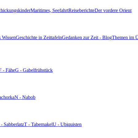
chickungskinder
Maritimes, Seefahrt
Reiseberichte
Der vordere Orient
s Wissen
Geschichte in Zeittafeln
Gedanken zur Zeit - Blog
Themen im Ü
F - Fähe
G - Gabelfrühstück
achorka
N - Nabob
 - Sabberlatz
T - Tabernakel
U - Ubiquisten