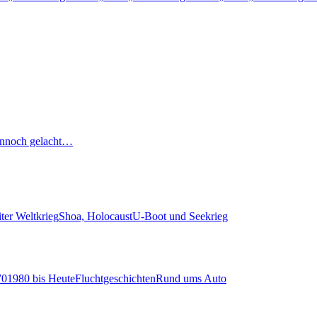
nnoch gelacht…
ter Weltkrieg
Shoa, Holocaust
U-Boot und Seekrieg
70
1980 bis Heute
Fluchtgeschichten
Rund ums Auto