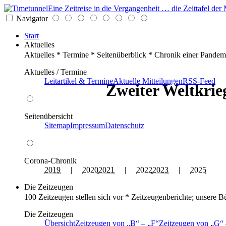
Eine Zeitreise in die Vergangenheit … die Zeittafel d
Navigator
Start
Aktuelles
Aktuelles * Termine * Seitenüberblick * Chronik einer Pandem
Aktuelles / Termine
Leitartikel & Termine
Aktuelle Mitteilungen
RSS-Feed
Zweiter Weltkrieg
Seitenübersicht
Sitemap
Impressum
Datenschutz
Corona-Chronik
2019
|
2020
2021
|
2022
2023
|
2025
Die Zeitzeugen
100 Zeitzeugen stellen sich vor * Zeitzeugenberichte; unsere B
Die Zeitzeugen
Übersicht
Zeitzeugen von
B
–
F
Zeitzeugen von
G