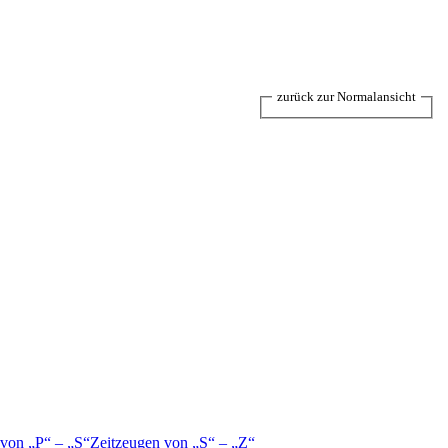
zurück zur Normalansicht
 von
P
–
S
Zeitzeugen von
S
–
Z