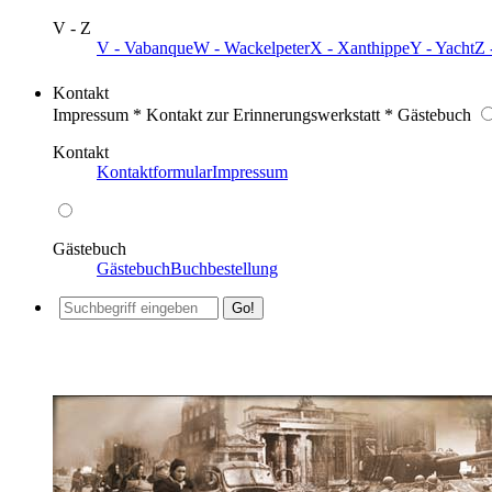
V - Z
V - Vabanque
W - Wackelpeter
X - Xanthippe
Y - Yacht
Z 
Kontakt
Impressum * Kontakt zur Erinnerungswerkstatt * Gästebuch
Kontakt
Kontaktformular
Impressum
Gästebuch
Gästebuch
Buchbestellung