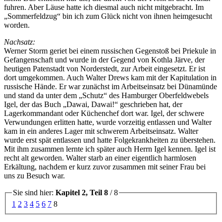
fuhren. Aber Läuse hatte ich diesmal auch nicht mitgebracht. Im
Sommerfeldzug
bin ich zum Glück nicht von ihnen heimgesucht
worden.
Nachsatz:
Werner Storm geriet bei einem russischen Gegenstoß bei Priekule in
Gefangenschaft und wurde in der Gegend von Kothla Järve, der
heutigen Patenstadt von Norderstedt, zur Arbeit eingesetzt. Er ist
dort umgekommen. Auch Walter Drews kam mit der Kapitulation in
russische Hände. Er war zunächst im Arbeitseinsatz bei Dünamünde
und stand da unter dem
Schutz
des Hamburger Oberfeldwebels
Igel, der das Buch
Dawai, Dawai!
geschrieben hat, der
Lagerkommandant oder Küchenchef dort war. Igel, der schwere
Verwundungen erlitten hatte, wurde vorzeitig entlassen und Walter
kam in ein anderes Lager mit schwerem Arbeitseinsatz. Walter
wurde erst spät entlassen und hatte Folgekrankheiten zu überstehen.
Mit ihm zusammen lernte ich später auch Herrn Igel kennen. Igel ist
recht alt geworden. Walter starb an einer eigentlich harmlosen
Erkältung, nachdem er kurz zuvor zusammen mit seiner Frau bei
uns zu Besuch war.
Sie sind hier:
Kapitel 2, Teil 8
/ 8
1
2
3
4
5
6
7
8