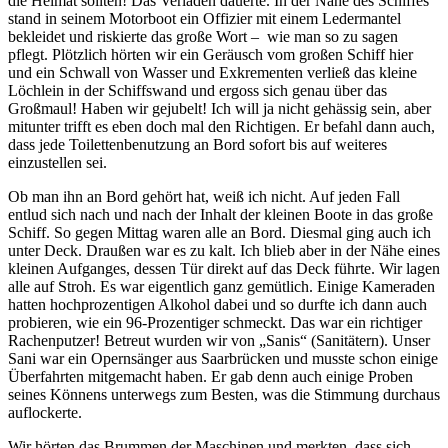
die Heimat sollten! Das Verladen dauerte. In der Nähe des Schiffes
stand in seinem Motorboot ein Offizier mit einem Ledermantel
bekleidet und riskierte das große Wort – wie man so zu sagen
pflegt. Plötzlich hörten wir ein Geräusch vom großen Schiff hier
und ein Schwall von Wasser und Exkrementen verließ das kleine
Löchlein in der Schiffswand und ergoss sich genau über das
Großmaul! Haben wir gejubelt! Ich will ja nicht gehässig sein, aber
mitunter trifft es eben doch mal den Richtigen. Er befahl dann auch,
dass jede Toilettenbenutzung an Bord sofort bis auf weiteres
einzustellen sei.
Ob man ihn an Bord gehört hat, weiß ich nicht. Auf jeden Fall
entlud sich nach und nach der Inhalt der kleinen Boote in das große
Schiff. So gegen Mittag waren alle an Bord. Diesmal ging auch ich
unter Deck. Draußen war es zu kalt. Ich blieb aber in der Nähe eines
kleinen Aufganges, dessen Tür direkt auf das Deck führte. Wir lagen
alle auf Stroh. Es war eigentlich ganz gemütlich. Einige Kameraden
hatten hochprozentigen Alkohol dabei und so durfte ich dann auch
probieren, wie ein 96-Prozentiger schmeckt. Das war ein richtiger
Rachenputzer! Betreut wurden wir von
Sanis
(Sanitätern). Unser
Sani war ein Opernsänger aus Saarbrücken und musste schon einige
Überfahrten mitgemacht haben. Er gab denn auch einige Proben
seines Könnens unterwegs zum Besten, was die Stimmung durchaus
auflockerte.
Wir hörten das Brummen der Maschinen und merkten, dass sich