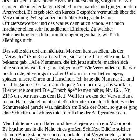
des nächsten Tages einem Arzt zur Untersuchung vorgeführt. Wir
standen alle in einer langen Reihe hintereinander und gingen an dem
Arzt vorbei. Es ergab sich ein kurzes Gespräch; vermutlich über die
Verwundung. Wir sprachen auch über Kriegsschule und
Offiziersbewerber und das war es dann auch schon. Auf mich
machte er einen sehr freundlichen Eindruck. Zu welcher
Entscheidung er sich bei mir durchgerungen hatte, weiß ich
allerdings nicht.
Das sollte sich erst am nächsten Morgen herausstellen, als der
Verwalter
(Spieß o.ä.) erschien, sich an die Tür stellte und laut
bekannt gab:
Alle Nummern, die ich jetzt aufrufe, machen sich
bitte sofort marschfertig und folgen mir!
Wir Verwundeten, die wir
noch müde, allerdings in voller Uniform, in den Betten lagen,
spitzten unsere Ohren und lauschten. Ich hatte die Nummer 21 und
mit 1 begann er. Es kam ja nicht jede Nummer dran, das war klar.
Hier wurde sortiert! Die
Einschläge
kamen näher, Nr. 16… Nr.
21! Nun aber raus aus dem Bett! Weil ich wegen der Verwundung
meine Hakenstiefel nicht schließen konnte, machte ich dort, wo der
Schnürsenkel gerade war, nämlich am Ende der Ösen, so gut es ging
eine Schleife und schloss mich der Reihe der Aufgerufenen an.
Man führte uns zum Hafen und hier stiegen wir in ein Motorboot.
Es brachte uns in die Nähe eines großen Schiffes. Etliche solcher
kleinen Boote standen schon da, beladen mit Verwundeten, die in