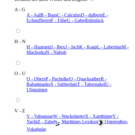
A - G
A - Aal
B - Baas
C - Calculus
D - dalbern
E -
Echauffieren
F - Fähe
G - Gabelfrühstück
H - N
H - Haarnetz
I - Ibex
J - Jach
K - Kaap
L - Laberdan
M -
Machorka
N - Nabob
O - U
O - Obers
P - Pachulke
Q - Quacksalber
R -
Rabattmarke
S - Sabberlatz
T - Tabernakel
U -
Ubiquisten
V - Z
V - Vabanque
W - Wackelpeter
X - Xanthippe
Y -
Yacht
Z - Zabel
️ Maritimes Lexikon
️ Ostpreußen-
Vokabular