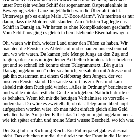
unser Pott (ein weißes Schiff der sogenannten Ostpreußenlinie in
Bewegung setzte. Ganz ungefährlich war die Überfahrt nicht.
Unterwegs gab es einige Male
U-Boot-Alarm
. Wir merkten es nur
daran, dass die Motoren still standen. Am nächsten Tag legte das
Schiff in Danzig an. Wir hatten es ohne Komplikationen geschafft!
Vom Schiff aus ging es gleich in bereitstehende Eisenbahnwagen.
Oh, waren wir froh, wieder Land unter den Füßen zu haben. Wir
machten die Fenster des Abteils auf und schauten uns erst einmal
um, wo wir waren. Da kamen jede Menge Jungs an den Zug und
fragten, ob sie uns in irgendeiner Art helfen könnten. Ich schrieb so
gut und so schnell ich konnte einen Telegrammtext
Bin gut in
Danzig angekommen
oder so ähnlich, versah ihn mit Adresse und
gab ihn zusammen mit einem Geldbetrag dem Jungen, der vor
unserem Fenster stand. Der sauste sofort los zur Post und kam
alsbald mit dem Rückgeld wieder.
Alles in Ordnung
berichtete er
und wollte mir das restliche Geld zurückgeben. Natürlich durfte er
es behalten. Wenn ich mir die heutigen Verhältnisse so vorstelle –
undenkbar. Da wäre es zweifelhaft, ob das Telegramm überhaupt
aufgegeben worden wäre; ob man nicht einfach gleich alles Geld
behalten hätte. Auf jeden Fall ist das Telegramm gut angekommen -
wie ich später erfuhr, und meine Mutti wusste Bescheid, wo ich war.
Der Zug fuhr in Richtung Reich. Ein Führerpaket gab es diesmal
nicht. Das erhielten nur die, die direkt von der Front in die Heimat