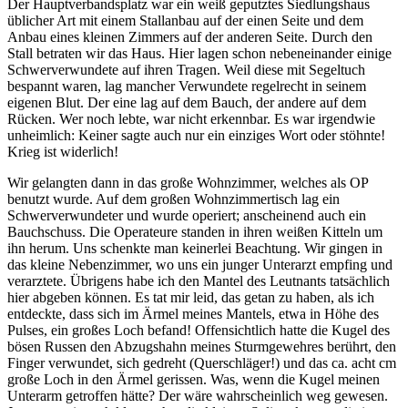
Der Hauptverbandsplatz war ein weiß geputztes Siedlungshaus
üblicher Art mit einem Stallanbau auf der einen Seite und dem
Anbau eines kleinen Zimmers auf der anderen Seite. Durch den
Stall betraten wir das Haus. Hier lagen schon nebeneinander einige
Schwerverwundete auf ihren Tragen. Weil diese mit Segeltuch
bespannt waren, lag mancher Verwundete regelrecht in seinem
eigenen Blut. Der eine lag auf dem Bauch, der andere auf dem
Rücken. Wer noch lebte, war nicht erkennbar. Es war irgendwie
unheimlich: Keiner sagte auch nur ein einziges Wort oder stöhnte!
Krieg ist widerlich!
Wir gelangten dann in das große Wohnzimmer, welches als OP
benutzt wurde. Auf dem großen Wohnzimmertisch lag ein
Schwerverwundeter und wurde operiert; anscheinend auch ein
Bauchschuss. Die Operateure standen in ihren weißen Kitteln um
ihn herum. Uns schenkte man keinerlei Beachtung. Wir gingen in
das kleine Nebenzimmer, wo uns ein junger Unterarzt empfing und
verarztete. Übrigens habe ich den Mantel des Leutnants tatsächlich
hier abgeben können. Es tat mir leid, das getan zu haben, als ich
entdeckte, dass sich im Ärmel meines Mantels, etwa in Höhe des
Pulses, ein großes Loch befand! Offensichtlich hatte die Kugel des
bösen Russen den Abzugshahn meines Sturmgewehres berührt, den
Finger verwundet, sich gedreht (Querschläger!) und das ca. acht cm
große Loch in den Ärmel gerissen. Was, wenn die Kugel meinen
Unterarm getroffen hätte? Der wäre wahrscheinlich weg gewesen.