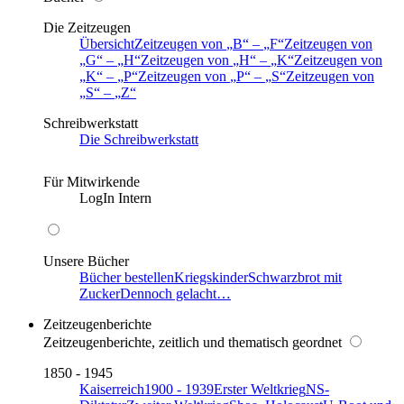
Die Zeitzeugen
Übersicht
Zeitzeugen von
B
–
F
Zeitzeugen von
G
–
H
Zeitzeugen von
H
–
K
Zeitzeugen von
K
–
P
Zeitzeugen von
P
–
S
Zeitzeugen von
S
–
Z
Schreibwerkstatt
Die Schreibwerkstatt
Für Mitwirkende
LogIn Intern
Unsere Bücher
Bücher bestellen
Kriegskinder
Schwarzbrot mit
Zucker
Dennoch gelacht…
Zeitzeugenberichte
Zeitzeugenberichte, zeitlich und thematisch geordnet
1850 - 1945
Kaiserreich
1900 - 1939
Erster Weltkrieg
NS-