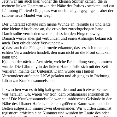
Jetzt war mir auch klar, woher die kleinen Splitter kamen, die in
meinem linken Unterarm - in der Nähe des Pulses - steckten und zur
Lähmung führten! Oh je, das war noch mal gut gegangen - aber der
schöne neue Mantel war weg!
Der Unterarzt schaute sich meine Wunde an, reinigte sie und legte
eine kleine Aluschiene an, die er vorher zurechtgebogen hatte.
Damit sollte vermieden werden, dass ich den Finger bewege.
Danach wurde alles gut verbunden und einen Anhänger bekam ich
auch. Den erhielt jeder Verwundete -
a) dass auch die Feldgendarmerie erkannte, dass es sich um einen
echten Verwundeten handelt, den man nicht an die Front schicken
kann und
b) damit der nächste Arzt sieht, welche Behandlung vorgenommen
wurde. Die Lähmung in der linken Hand dürfte sich mit der Zeit
verlieren, meinte der Unterarzt. Dann wurde ein Haufen
Verwundeter auf einen LKW geladen und ab ging es in Richtung
Libau zur Krankensammelstelle.
Inzwischen war es richtig kalt geworden und auch etwas Schnee
war gefallen. Oh, waren wir froh, dem Schlamassel entronnen zu
sein! Die Krankensammelstelle war ein städtisches Gebäude in der
Nähe des Libauer Hafens. In einem größeren Raum waren etliche
Betten aufgestellt, immer zwei übereinander. Wir wurden zunächst
registriert, erhielten eine Nummer und wurden im Laufe des oder