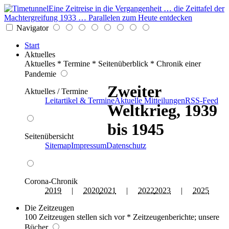
Eine Zeitreise in die Vergangenheit … die Zeittafel der
Machtergreifung 1933 … Parallelen zum Heute entdecken
Navigator
Start
Aktuelles
Aktuelles * Termine * Seitenüberblick * Chronik einer
Pandemie
Zweiter
Aktuelles / Termine
Leitartikel & Termine
Aktuelle Mitteilungen
RSS-Feed
Weltkrieg, 1939
bis 1945
Seitenübersicht
Sitemap
Impressum
Datenschutz
Corona-Chronik
2019
|
2020
2021
|
2022
2023
|
2025
Die Zeitzeugen
100 Zeitzeugen stellen sich vor * Zeitzeugenberichte; unsere
Bücher