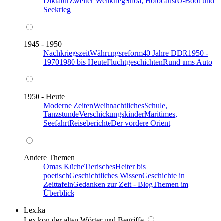
Diktatur
Zweiter Weltkrieg
Shoa, Holocaust
U-Boot und
Seekrieg
1945 - 1950
Nachkriegszeit
Währungsreform
40 Jahre DDR
1950 -
1970
1980 bis Heute
Fluchtgeschichten
Rund ums Auto
1950 - Heute
Moderne Zeiten
Weihnachtliches
Schule,
Tanzstunde
Verschickungskinder
Maritimes,
Seefahrt
Reiseberichte
Der vordere Orient
Andere Themen
Omas Küche
Tierisches
Heiter bis
poetisch
Geschichtliches Wissen
Geschichte in
Zeittafeln
Gedanken zur Zeit - Blog
Themen im
Überblick
Lexika
Lexikon der alten Wörter und Begriffe