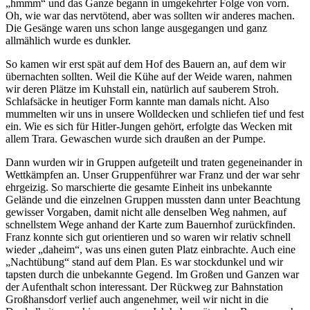
hmmm
und das Ganze begann in umgekehrter Folge von vorn.
Oh, wie war das nervtötend, aber was sollten wir anderes machen.
Die Gesänge waren uns schon lange ausgegangen und ganz
allmählich wurde es dunkler.
So kamen wir erst spät auf dem Hof des Bauern an, auf dem wir
übernachten sollten. Weil die Kühe auf der Weide waren, nahmen
wir deren Plätze im Kuhstall ein, natürlich auf sauberem Stroh.
Schlafsäcke in heutiger Form kannte man damals nicht. Also
mummelten wir uns in unsere Wolldecken und schliefen tief und fest
ein. Wie es sich für Hitler-Jungen gehört, erfolgte das Wecken mit
allem Trara. Gewaschen wurde sich draußen an der Pumpe.
Dann wurden wir in Gruppen aufgeteilt und traten gegeneinander in
Wettkämpfen an. Unser Gruppenführer war Franz und der war sehr
ehrgeizig. So marschierte die gesamte Einheit ins unbekannte
Gelände und die einzelnen Gruppen mussten dann unter Beachtung
gewisser Vorgaben, damit nicht alle denselben Weg nahmen, auf
schnellstem Wege anhand der Karte zum Bauernhof zurückfinden.
Franz konnte sich gut orientieren und so waren wir relativ schnell
wieder
daheim
, was uns einen guten Platz einbrachte. Auch eine
Nachtübung
stand auf dem Plan. Es war stockdunkel und wir
tapsten durch die unbekannte Gegend. Im Großen und Ganzen war
der Aufenthalt schon interessant. Der Rückweg zur Bahnstation
Großhansdorf verlief auch angenehmer, weil wir nicht in die