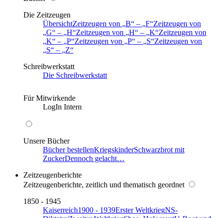
Die Zeitzeugen
Übersicht
Zeitzeugen von
B
–
F
Zeitzeugen von
G
–
H
Zeitzeugen von
H
–
K
Zeitzeugen von
K
–
P
Zeitzeugen von
P
–
S
Zeitzeugen von
S
–
Z
Schreibwerkstatt
Die Schreibwerkstatt
Für Mitwirkende
LogIn Intern
Unsere Bücher
Bücher bestellen
Kriegskinder
Schwarzbrot mit
Zucker
Dennoch gelacht…
Zeitzeugenberichte
Zeitzeugenberichte, zeitlich und thematisch geordnet
1850 - 1945
Kaiserreich
1900 - 1939
Erster Weltkrieg
NS-