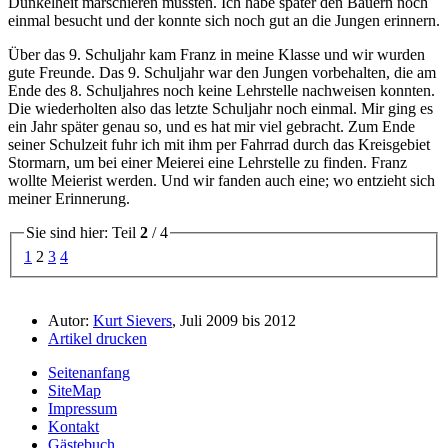
Dunkelheit marschieren mussten. Ich habe später den Bauern noch
einmal besucht und der konnte sich noch gut an die Jungen erinnern.
Über das 9. Schuljahr kam Franz in meine Klasse und wir wurden
gute Freunde. Das 9. Schuljahr war den Jungen vorbehalten, die am
Ende des 8. Schuljahres noch keine Lehrstelle nachweisen konnten.
Die wiederholten also das letzte Schuljahr noch einmal. Mir ging es
ein Jahr später genau so, und es hat mir viel gebracht. Zum Ende
seiner Schulzeit fuhr ich mit ihm per Fahrrad durch das Kreisgebiet
Stormarn, um bei einer Meierei eine Lehrstelle zu finden. Franz
wollte Meierist werden. Und wir fanden auch eine; wo entzieht sich
meiner Erinnerung.
Sie sind hier: Teil
2
/ 4
1
2
3
4
Autor:
Kurt Sievers
, Juli 2009 bis 2012
Artikel drucken
Seitenanfang
SiteMap
Impressum
Kontakt
Gästebuch