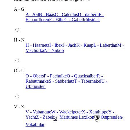
A - G
A - Aal
B - Baas
C - Calculus
D - dalbern
E -
Echauffieren
F - Fähe
G - Gabelfrühstück
H - N
H - Haarnetz
I - Ibex
J - Jach
K - Kaap
L - Laberdan
M -
Machorka
N - Nabob
O - U
O - Obers
P - Pachulke
Q - Quacksalber
R -
Rabattmarke
S - Sabberlatz
T - Tabernakel
U -
Ubiquisten
V - Z
V - Vabanque
W - Wackelpeter
X - Xanthippe
Y -
Yacht
Z - Zabel
️ Maritimes Lexikon
️ Ostpreußen-
Vokabular