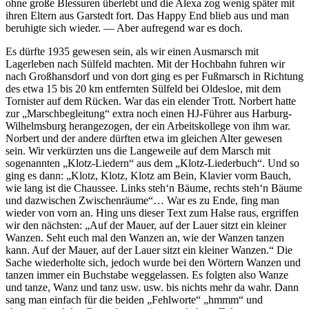
ohne große Blessuren überlebt und die Alexa zog wenig später mit
ihren Eltern aus Garstedt fort. Das Happy End blieb aus und man
beruhigte sich wieder. — Aber aufregend war es doch.
Es dürfte 1935 gewesen sein, als wir einen Ausmarsch mit
Lagerleben nach Sülfeld machten. Mit der Hochbahn fuhren wir
nach Großhansdorf und von dort ging es per Fußmarsch in Richtung
des etwa 15 bis 20 km entfernten Sülfeld bei Oldesloe, mit dem
Tornister auf dem Rücken. War das ein elender Trott. Norbert hatte
zur
Marschbegleitung
extra noch einen HJ-Führer aus Harburg-
Wilhelmsburg herangezogen, der ein Arbeitskollege von ihm war.
Norbert und der andere dürften etwa im gleichen Alter gewesen
sein. Wir verkürzten uns die Langeweile auf dem Marsch mit
sogenannten
Klotz-Liedern
aus dem
Klotz-Liederbuch
. Und so
ging es dann:
Klotz, Klotz, Klotz am Bein, Klavier vorm Bauch,
wie lang ist die Chaussee. Links steh‘n Bäume, rechts steh‘n Bäume
und dazwischen Zwischenräume
… War es zu Ende, fing man
wieder von vorn an. Hing uns dieser Text zum Halse raus, ergriffen
wir den nächsten:
Auf der Mauer, auf der Lauer sitzt ein kleiner
Wanzen. Seht euch mal den Wanzen an, wie der Wanzen tanzen
kann. Auf der Mauer, auf der Lauer sitzt ein kleiner Wanzen.
Die
Sache wiederholte sich, jedoch wurde bei den Wörtern Wanzen und
tanzen immer ein Buchstabe weggelassen. Es folgten also Wanze
und tanze, Wanz und tanz usw. usw. bis nichts mehr da wahr. Dann
sang man einfach für die beiden
Fehlworte
hmmm
und