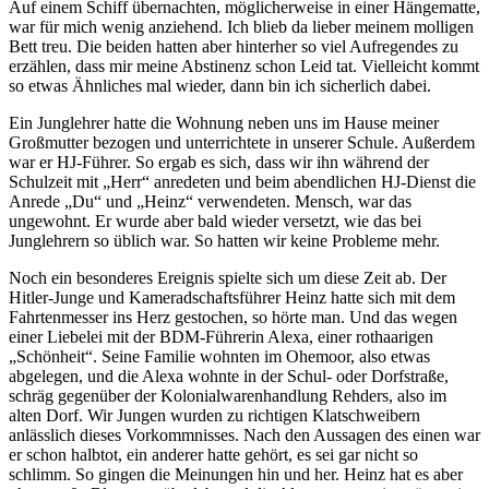
Auf einem Schiff übernachten, möglicherweise in einer Hängematte,
war für mich wenig anziehend. Ich blieb da lieber meinem molligen
Bett treu. Die beiden hatten aber hinterher so viel Aufregendes zu
erzählen, dass mir meine Abstinenz schon Leid tat. Vielleicht kommt
so etwas Ähnliches mal wieder, dann bin ich sicherlich dabei.
Ein Junglehrer hatte die Wohnung neben uns im Hause meiner
Großmutter bezogen und unterrichtete in unserer Schule. Außerdem
war er HJ-Führer. So ergab es sich, dass wir ihn während der
Schulzeit mit
Herr
anredeten und beim abendlichen HJ-Dienst die
Anrede
Du
und
Heinz
verwendeten. Mensch, war das
ungewohnt. Er wurde aber bald wieder versetzt, wie das bei
Junglehrern so üblich war. So hatten wir keine Probleme mehr.
Noch ein besonderes Ereignis spielte sich um diese Zeit ab. Der
Hitler-Junge und Kameradschaftsführer Heinz hatte sich mit dem
Fahrtenmesser ins Herz gestochen, so hörte man. Und das wegen
einer Liebelei mit der BDM-Führerin Alexa, einer rothaarigen
Schönheit
. Seine Familie wohnten im Ohemoor, also etwas
abgelegen, und die Alexa wohnte in der Schul- oder Dorfstraße,
schräg gegenüber der Kolonialwarenhandlung Rehders, also im
alten Dorf. Wir Jungen wurden zu richtigen Klatschweibern
anlässlich dieses Vorkommnisses. Nach den Aussagen des einen war
er schon halbtot, ein anderer hatte gehört, es sei gar nicht so
schlimm. So gingen die Meinungen hin und her. Heinz hat es aber