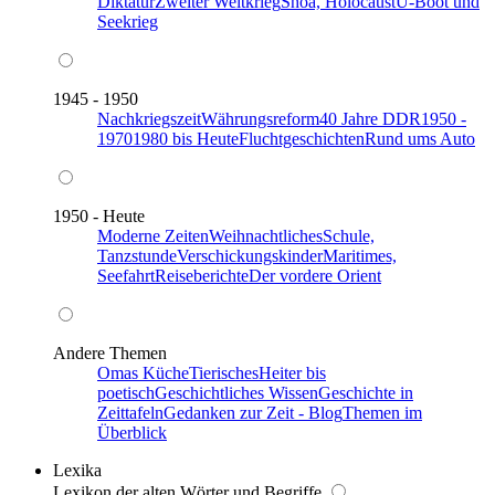
Diktatur
Zweiter Weltkrieg
Shoa, Holocaust
U-Boot und
Seekrieg
1945 - 1950
Nachkriegszeit
Währungsreform
40 Jahre DDR
1950 -
1970
1980 bis Heute
Fluchtgeschichten
Rund ums Auto
1950 - Heute
Moderne Zeiten
Weihnachtliches
Schule,
Tanzstunde
Verschickungskinder
Maritimes,
Seefahrt
Reiseberichte
Der vordere Orient
Andere Themen
Omas Küche
Tierisches
Heiter bis
poetisch
Geschichtliches Wissen
Geschichte in
Zeittafeln
Gedanken zur Zeit - Blog
Themen im
Überblick
Lexika
Lexikon der alten Wörter und Begriffe