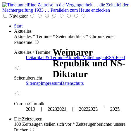
Eine Zeitreise in die Vergangenheit … die Zeittafel der
Machtergreifung 1933 … Parallelen zum Heute entdecken
Navigator
Start
Aktuelles
Aktuelles * Termine * Seitenüberblick * Chronik einer
Pandemie
Weimarer
Aktuelles / Termine
Leitartikel & Termine
Aktuelle Mitteilungen
RSS-Feed
Republik und NS-
Diktatur
Seitenübersicht
Sitemap
Impressum
Datenschutz
Corona-Chronik
2019
|
2020
2021
|
2022
2023
|
2025
Die Zeitzeugen
100 Zeitzeugen stellen sich vor * Zeitzeugenberichte; unsere
Bücher