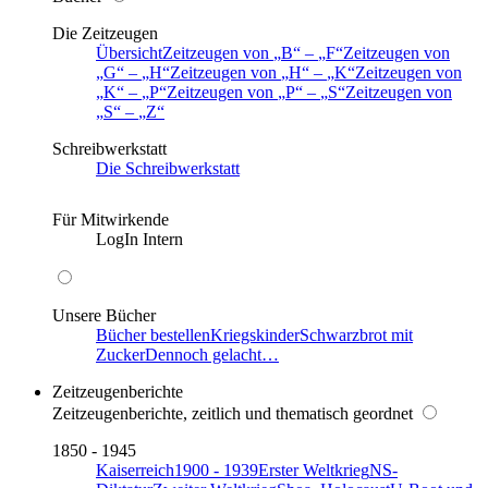
Die Zeitzeugen
Übersicht
Zeitzeugen von
B
–
F
Zeitzeugen von
G
–
H
Zeitzeugen von
H
–
K
Zeitzeugen von
K
–
P
Zeitzeugen von
P
–
S
Zeitzeugen von
S
–
Z
Schreibwerkstatt
Die Schreibwerkstatt
Für Mitwirkende
LogIn Intern
Unsere Bücher
Bücher bestellen
Kriegskinder
Schwarzbrot mit
Zucker
Dennoch gelacht…
Zeitzeugenberichte
Zeitzeugenberichte, zeitlich und thematisch geordnet
1850 - 1945
Kaiserreich
1900 - 1939
Erster Weltkrieg
NS-