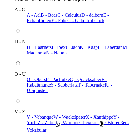
A - G
A - Aal
B - Baas
C - Calculus
D - dalbern
E -
Echauffieren
F - Fähe
G - Gabelfrühstück
H - N
H - Haarnetz
I - Ibex
J - Jach
K - Kaap
L - Laberdan
M -
Machorka
N - Nabob
O - U
O - Obers
P - Pachulke
Q - Quacksalber
R -
Rabattmarke
S - Sabberlatz
T - Tabernakel
U -
Ubiquisten
V - Z
V - Vabanque
W - Wackelpeter
X - Xanthippe
Y -
Yacht
Z - Zabel
️ Maritimes Lexikon
️ Ostpreußen-
Vokabular