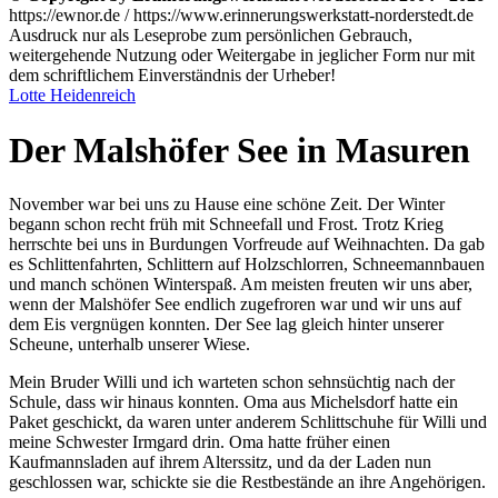
https://ewnor.de / https://www.erinnerungswerkstatt-norderstedt.de
Ausdruck nur als Leseprobe zum persönlichen Gebrauch,
weitergehende Nutzung oder Weitergabe in jeglicher Form nur mit
dem schriftlichem Einverständnis der Urheber!
Lotte Heidenreich
Der Malshöfer See in Masuren
November war bei uns zu Hause eine schöne Zeit. Der Winter
begann schon recht früh mit Schneefall und Frost. Trotz Krieg
herrschte bei uns in Burdungen Vorfreude auf Weihnachten. Da gab
es Schlittenfahrten, Schlittern auf Holzschlorren, Schneemannbauen
und manch schönen Winterspaß. Am meisten freuten wir uns aber,
wenn der Malshöfer See endlich zugefroren war und wir uns auf
dem Eis vergnügen konnten. Der See lag gleich hinter unserer
Scheune, unterhalb unserer Wiese.
Mein Bruder Willi und ich warteten schon sehnsüchtig nach der
Schule, dass wir hinaus konnten. Oma aus Michelsdorf hatte ein
Paket geschickt, da waren unter anderem Schlittschuhe für Willi und
meine Schwester Irmgard drin. Oma hatte früher einen
Kaufmannsladen auf ihrem Alterssitz, und da der Laden nun
geschlossen war, schickte sie die Restbestände an ihre Angehörigen.