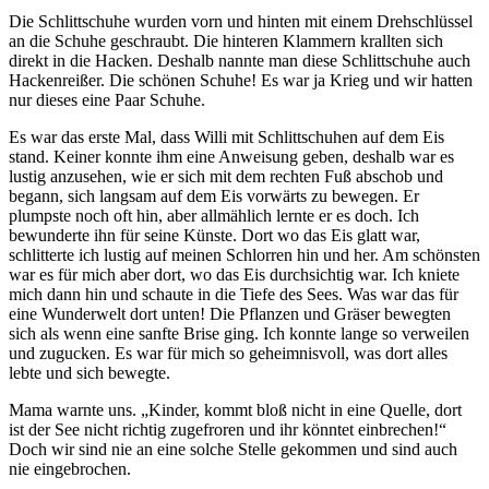
Die Schlittschuhe wurden vorn und hinten mit einem Drehschlüssel
an die Schuhe geschraubt. Die hinteren Klammern krallten sich
direkt in die Hacken. Deshalb nannte man diese Schlittschuhe auch
Hackenreißer. Die schönen Schuhe! Es war ja Krieg und wir hatten
nur dieses eine Paar Schuhe.
Es war das erste Mal, dass Willi mit Schlittschuhen auf dem Eis
stand. Keiner konnte ihm eine Anweisung geben, deshalb war es
lustig anzusehen, wie er sich mit dem rechten Fuß abschob und
begann, sich langsam auf dem Eis vorwärts zu bewegen. Er
plumpste noch oft hin, aber allmählich lernte er es doch. Ich
bewunderte ihn für seine Künste. Dort wo das Eis glatt war,
schlitterte ich lustig auf meinen Schlorren hin und her. Am schönsten
war es für mich aber dort, wo das Eis durchsichtig war. Ich kniete
mich dann hin und schaute in die Tiefe des Sees. Was war das für
eine Wunderwelt dort unten! Die Pflanzen und Gräser bewegten
sich als wenn eine sanfte Brise ging. Ich konnte lange so verweilen
und zugucken. Es war für mich so geheimnisvoll, was dort alles
lebte und sich bewegte.
Mama warnte uns.
Kinder, kommt bloß nicht in eine Quelle, dort
ist der See nicht richtig zugefroren und ihr könntet einbrechen!
Doch wir sind nie an eine solche Stelle gekommen und sind auch
nie eingebrochen.