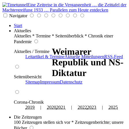
Eine Zeitreise in die Vergangenheit … die Zeittafel der
Machtergreifung 1933 … Parallelen zum Heute entdecken
Navigator
Start
Aktuelles
Aktuelles * Termine * Seitenüberblick * Chronik einer
Pandemie
Weimarer
Aktuelles / Termine
Leitartikel & Termine
Aktuelle Mitteilungen
RSS-Feed
Republik und NS-
Diktatur
Seitenübersicht
Sitemap
Impressum
Datenschutz
Corona-Chronik
2019
|
2020
2021
|
2022
2023
|
2025
Die Zeitzeugen
100 Zeitzeugen stellen sich vor * Zeitzeugenberichte; unsere
Bücher