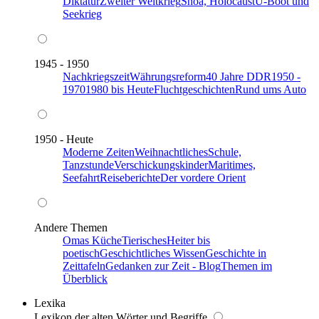
Diktatur
Zweiter Weltkrieg
Shoa, Holocaust
U-Boot und
Seekrieg
1945 - 1950
Nachkriegszeit
Währungsreform
40 Jahre DDR
1950 -
1970
1980 bis Heute
Fluchtgeschichten
Rund ums Auto
1950 - Heute
Moderne Zeiten
Weihnachtliches
Schule,
Tanzstunde
Verschickungskinder
Maritimes,
Seefahrt
Reiseberichte
Der vordere Orient
Andere Themen
Omas Küche
Tierisches
Heiter bis
poetisch
Geschichtliches Wissen
Geschichte in
Zeittafeln
Gedanken zur Zeit - Blog
Themen im
Überblick
Lexika
Lexikon der alten Wörter und Begriffe