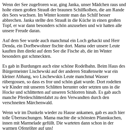
Wenn der See zugefroren war, ging Janka, unser Mädchen raus und
holte einen großen Strauß der braunen Schilfkolben, die am Rande
des Sees wuchsen. Im Winter konnte man das Schilf besser
abbrechen. Janka stellte den Strauß in die Küche in einen großen
Topf, er war dann besonders schön anzusehen und wir hatten alle
unsere Freude daran.
Auf dem See wurde auch manchmal ein Loch gehackt und Herr
Denda, ein Dorfbewohner fischte dort. Mama oder unsere Leute
kauften ihm direkt auf dem See die Fische ab, die im Winter
besonders gut schmeckten.
Es gab in Burdungen auch eine schöne Rodelbahn. Beim Haus des
Bürgermeister Lischewski auf der anderen Straßenseite war ein
kleiner Abhang, wo Lischewskis Leute manchmal Wasser
rübergossen, so dass es fror und schön glatt wurde. Dort rodelten
wir Kinder mit unseren Schlitten herunter oder setzten uns in die
Hocke und schlitterten auf unseren Schlorren hinab. Es gab auch
manche Pferdeschlittenfahrt zu den Verwandten durch den
verschneiten Märchenwald.
Wenn wir im Dunkeln wieder zu Hause ankamen, gab es auch hier
tolle Überraschungen. Mama machte die schönsten Pfannkuchen,
innen mit Marmelade gefüllt. Die warteten dann schon in der
warmen Ofenröhre auf uns!