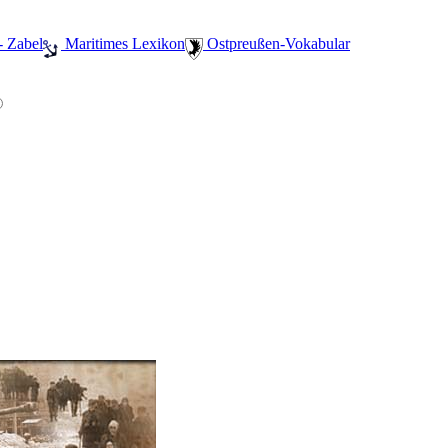
- Zabel
️ Maritimes Lexikon
️ Ostpreußen-Vokabular