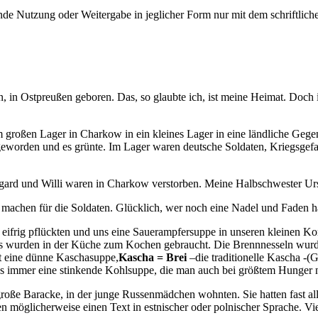
e Nutzung oder Weitergabe in jeglicher Form nur mit dem schriftlich
n, in Ostpreußen geboren. Das, so glaubte ich, ist meine Heimat. Doch i
 großen Lager in Charkow in ein kleines Lager in eine ländliche Gegen
eworden und es grünte. Im Lager waren deutsche Soldaten, Kriegsgefa
gard und Willi waren in Charkow verstorben. Meine Halbschwester Urs
achen für die Soldaten. Glücklich, wer noch eine Nadel und Faden hatt
eifrig pflückten und uns eine Sauerampfersuppe in unseren kleinen Ko
rs wurden in der Küche zum Kochen gebraucht. Die Brennnesseln wurd
t eine dünne
Kaschasuppe,
Kascha = Brei
–die traditionelle Kascha -(
 immer eine stinkende Kohlsuppe, die man auch bei größtem Hunger n
roße Baracke, in der junge Russenmädchen wohnten. Sie hatten fast al
n möglicherweise einen Text in estnischer oder polnischer Sprache. Vie