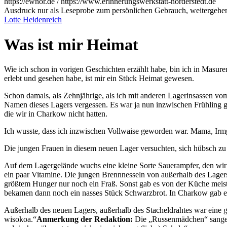
https://ewnor.de / https://www.erinnerungswerkstatt-norderstedt.de
Ausdruck nur als Leseprobe zum persönlichen Gebrauch, weitergehend
Lotte Heidenreich
Was ist mir Heimat
Wie ich schon in vorigen Geschichten erzählt habe, bin ich in Masure
erlebt und gesehen habe, ist mir ein Stück Heimat gewesen.
Schon damals, als Zehnjährige, als ich mit anderen Lagerinsassen vom
Namen dieses Lagers vergessen. Es war ja nun inzwischen Frühling g
die wir in Charkow nicht hatten.
Ich wusste, dass ich inzwischen Vollwaise geworden war. Mama, Irm
Die jungen Frauen in diesem neuen Lager versuchten, sich hübsch zu m
Auf dem Lagergelände wuchs eine kleine Sorte Sauerampfer, den wir 
ein paar Vitamine. Die jungen Brennnesseln von außerhalb des Lage
größtem Hunger nur noch ein Fraß. Sonst gab es von der Küche meis
bekamen dann noch ein nasses Stück Schwarzbrot. In Charkow gab es
Außerhalb des neuen Lagers, außerhalb des Stacheldrahtes war eine g
wisokoa.
Anmerkung der Redaktion:
Die
Russenmädchen
sange