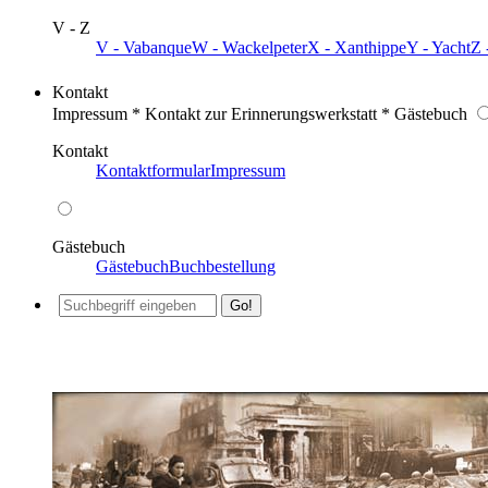
V - Z
V - Vabanque
W - Wackelpeter
X - Xanthippe
Y - Yacht
Z 
Kontakt
Impressum * Kontakt zur Erinnerungswerkstatt * Gästebuch
Kontakt
Kontaktformular
Impressum
Gästebuch
Gästebuch
Buchbestellung