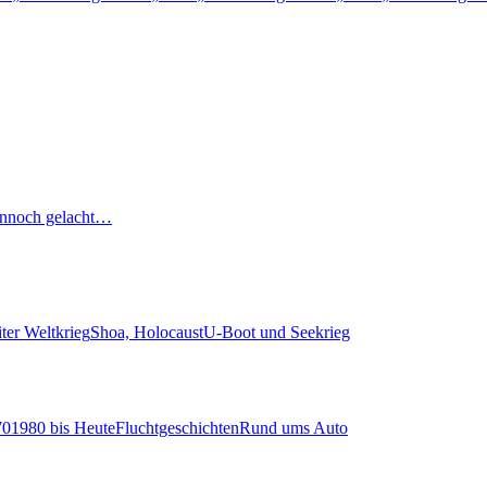
nnoch gelacht…
ter Weltkrieg
Shoa, Holocaust
U-Boot und Seekrieg
70
1980 bis Heute
Fluchtgeschichten
Rund ums Auto