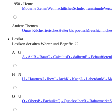
1950 - Heute
Moderne Zeiten
Weihnachtliches
Schule, Tanzstunde
Vers
Andere Themen
Omas Küche
Tierisches
Heiter bis poetisch
Geschichtliche
Lexika
Lexikon der alten Wörter und Begriffe
A - G
A - Aal
B - Baas
C - Calculus
D - dalbern
E - Echauffieren
H - N
H - Haarnetz
I - Ibex
J - Jach
K - Kaap
L - Laberdan
M - M
O - U
O - Obers
P - Pachulke
Q - Quacksalber
R - Rabattmarke
S