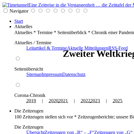
Eine Zeitreise in die Vergangenheit … die Zeittafel d
Navigator
Start
Aktuelles
Aktuelles * Termine * Seitenüberblick * Chronik einer Pandem
Aktuelles / Termine
Leitartikel & Termine
Aktuelle Mitteilungen
RSS-Feed
Zweiter Weltkrieg
Seitenübersicht
Sitemap
Impressum
Datenschutz
Corona-Chronik
2019
|
2020
2021
|
2022
2023
|
2025
Die Zeitzeugen
100 Zeitzeugen stellen sich vor * Zeitzeugenberichte; unsere B
Die Zeitzeugen
Übersicht
Zeitzeugen von
B
–
F
Zeitzeugen von
G