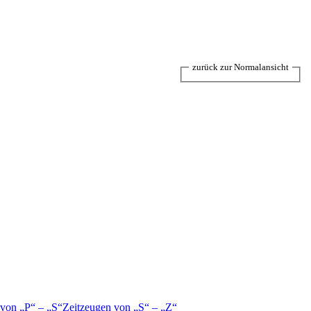
zurück zur Normalansicht
 von
P
–
S
Zeitzeugen von
S
–
Z