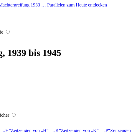
er Machtergreifung 1933 … Parallelen zum Heute entdecken
ie
, 1939 bis 1945
ücher
–
H
Zeitzeugen von
H
–
K
Zeitzeugen von
K
–
P
Zeitzeugen