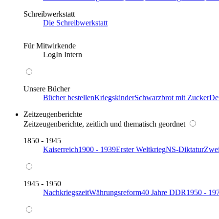
Schreibwerkstatt
Die Schreibwerkstatt
Für Mitwirkende
LogIn Intern
Unsere Bücher
Bücher bestellen
Kriegskinder
Schwarzbrot mit Zucker
De
Zeitzeugenberichte
Zeitzeugenberichte, zeitlich und thematisch geordnet
1850 - 1945
Kaiserreich
1900 - 1939
Erster Weltkrieg
NS-Diktatur
Zwei
1945 - 1950
Nachkriegszeit
Währungsreform
40 Jahre DDR
1950 - 19