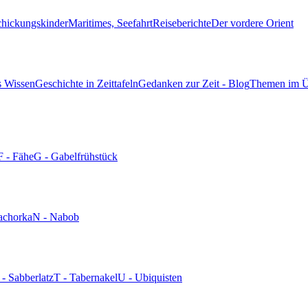
chickungskinder
Maritimes, Seefahrt
Reiseberichte
Der vordere Orient
s Wissen
Geschichte in Zeittafeln
Gedanken zur Zeit - Blog
Themen im Ü
F - Fähe
G - Gabelfrühstück
achorka
N - Nabob
 - Sabberlatz
T - Tabernakel
U - Ubiquisten