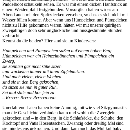
Paddelboot schaukeln sehen. Es war mit einem dicken Hanfstrick an
einem Weidenpfahl festgebunden. Vorsorglich hatten wir es am
Abend auch mit den Spritzdecken versehen, so dass es sich nicht mit
Wasser füllen konnte. Aber wenn uns Hümpelchen und Pümpelchen
nicht zu Hilfe gekommen wären, hätten wir mit unserer quirligen
Zweijährigen doch sehr unglückliche und missgestimmte Stunden
verbracht.
Kennst du die beiden? Hier sind sie im Kindervers:
Hümpelchen und Pümpelchen saßen auf einem hohen Berg.
Hümpelchen war ein Heinzelmännchen und Pümpelchen ein
Zwerg,
sie konnten gar nicht stille sitzen
und wackelten immer mit ihren Zipfelmützen.
Und nach vielen, vielen Wochen
sind sie in den Berg gekrochen,
da sitzen sie nun in guter Ruh.
Sei mal stille und hör fein zu
– Rrrrrrr Rrrrrr Rrrrrrroooo.
Unerfahrene Laien haben keine Ahnung, mit wie viel Sitzgymnastik
man die Geschichte verbinden kann und wohin die Zwerglein
gekrochen sind – in den Berg, in die Schlafsäcke, die Schuhe, den
Kochtopf und Vatis Hosentaschen. Zwanzig oder dreißig Mal sind
sie mindestens gekrochen. Und dann kam auch das Muhkuhbaby