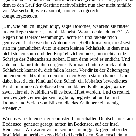
dem es den Lauf der Gestirne nachvollzieht, nun aber nicht mithilfe
von Wasserkraft, wie dazumal, sondern zeitgerecht
computergesteuert.
Oh, wie bin ich ungeduldig
, sagte Dorothee, während sie finster
in den Regen starrte.
Und du lächelst! Woran denkst du nur?
An
Regen und Überschwemmung
, lachte ich und räkelte mich
genussvoll in die weichen Autopolster.
Stell dir mal vor, du säßest
statt im gemütlichen Auto in einem kleinen Schlafzelt, in dem man
nicht stehen kann und den Kopf einziehen muss, um nicht an die
Schräge des Zeltdachs zu stoßen. Denn dann wird es undicht. Und
anlehnen kannst du dich nirgends. Nur nach hinten zurück auf den
Schlafsack kannst du dich fallen lassen. Vor dir ist der Zelteingang
mit einem Schlitz, durch den du in den Regen starren kannst. Und
dabei hast du ein Kind auf dem Schoß, ein lebhaftes bewegliches
Kind mit runden Apfelbäckchen und blauen Kulleraugen, ganze
zwei Jahre alt. Natürlich will es beschäftigt werden. Und es regnet,
nein, es gießt, einen ganzen Tag lang, begleitet ab und an mit
Donner und Serien von Blitzen, die das Zeltinnere ein wenig
erhellen.
Wo das war? In einer der schönsten Landschaften Deutschlands, am
Bodensee, genauer gesagt: mitten im Bodensee, auf der Insel
Reichenau. Wir waren von unserem Campingplatz gegenüber der
Insel Mainau herüber gepaddelt bei herrlichstem Sonnenschein in