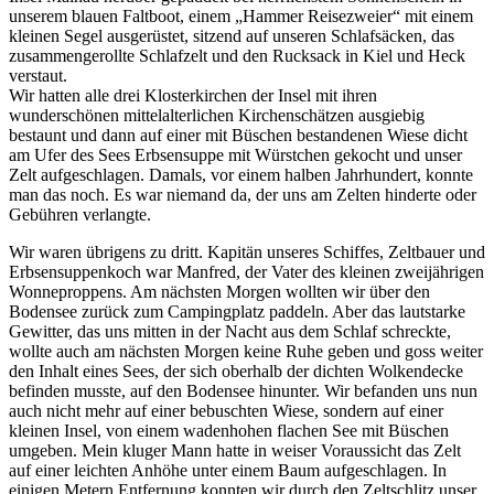
unserem blauen Faltboot, einem
Hammer Reisezweier
mit einem
kleinen Segel ausgerüstet, sitzend auf unseren Schlafsäcken, das
zusammengerollte Schlafzelt und den Rucksack in Kiel und Heck
verstaut.
Wir hatten alle drei Klosterkirchen der Insel mit ihren
wunderschönen mittelalterlichen Kirchenschätzen ausgiebig
bestaunt und dann auf einer mit Büschen bestandenen Wiese dicht
am Ufer des Sees Erbsensuppe mit Würstchen gekocht und unser
Zelt aufgeschlagen. Damals, vor einem halben Jahrhundert, konnte
man das noch. Es war niemand da, der uns am Zelten hinderte oder
Gebühren verlangte.
Wir waren übrigens zu dritt. Kapitän unseres Schiffes, Zeltbauer und
Erbsensuppenkoch war Manfred, der Vater des kleinen zweijährigen
Wonneproppens. Am nächsten Morgen wollten wir über den
Bodensee zurück zum Campingplatz paddeln. Aber das lautstarke
Gewitter, das uns mitten in der Nacht aus dem Schlaf schreckte,
wollte auch am nächsten Morgen keine Ruhe geben und goss weiter
den Inhalt eines Sees, der sich oberhalb der dichten Wolkendecke
befinden musste, auf den Bodensee hinunter. Wir befanden uns nun
auch nicht mehr auf einer bebuschten Wiese, sondern auf einer
kleinen Insel, von einem wadenhohen flachen See mit Büschen
umgeben. Mein kluger Mann hatte in weiser Voraussicht das Zelt
auf einer leichten Anhöhe unter einem Baum aufgeschlagen. In
einigen Metern Entfernung konnten wir durch den Zeltschlitz unser