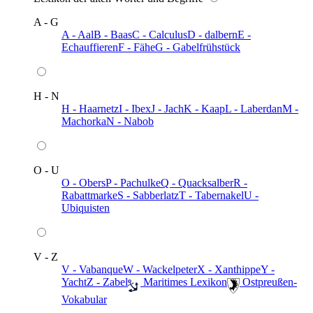
A - G
A - Aal
B - Baas
C - Calculus
D - dalbern
E -
Echauffieren
F - Fähe
G - Gabelfrühstück
H - N
H - Haarnetz
I - Ibex
J - Jach
K - Kaap
L - Laberdan
M -
Machorka
N - Nabob
O - U
O - Obers
P - Pachulke
Q - Quacksalber
R -
Rabattmarke
S - Sabberlatz
T - Tabernakel
U -
Ubiquisten
V - Z
V - Vabanque
W - Wackelpeter
X - Xanthippe
Y -
Yacht
Z - Zabel
️ Maritimes Lexikon
️ Ostpreußen-
Vokabular