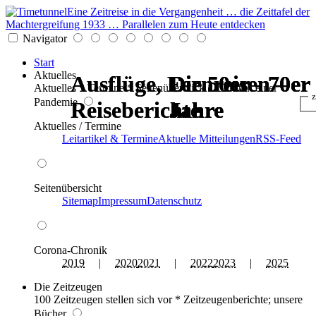
Eine Zeitreise in die Vergangenheit … die Zeittafel der
Machtergreifung 1933 … Parallelen zum Heute entdecken
Navigator
Start
Aktuelles
Ausflüge, Fernreisen –
Ausflüge, Fernreisen –
Die 50er - 70er
Die 50er - 70er
Die 50er - 70er
Die 50er - 70er
Aktuelles * Termine * Seitenüberblick * Chronik einer
z
Pandemie
Reiseberichte
Reiseberichte
Jahre
Jahre
Jahre
Jahre
Aktuelles / Termine
Leitartikel & Termine
Aktuelle Mitteilungen
RSS-Feed
Seitenübersicht
Sitemap
Impressum
Datenschutz
Corona-Chronik
2019
|
2020
2021
|
2022
2023
|
2025
Die Zeitzeugen
100 Zeitzeugen stellen sich vor * Zeitzeugenberichte; unsere
Bücher