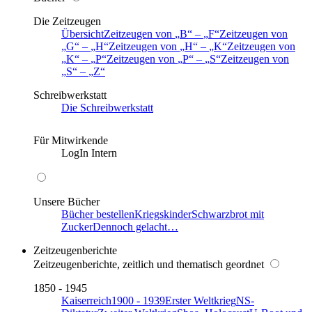
Die Zeitzeugen
Übersicht
Zeitzeugen von
B
–
F
Zeitzeugen von
G
–
H
Zeitzeugen von
H
–
K
Zeitzeugen von
K
–
P
Zeitzeugen von
P
–
S
Zeitzeugen von
S
–
Z
Schreibwerkstatt
Die Schreibwerkstatt
Für Mitwirkende
LogIn Intern
Unsere Bücher
Bücher bestellen
Kriegskinder
Schwarzbrot mit
Zucker
Dennoch gelacht…
Zeitzeugenberichte
Zeitzeugenberichte, zeitlich und thematisch geordnet
1850 - 1945
Kaiserreich
1900 - 1939
Erster Weltkrieg
NS-