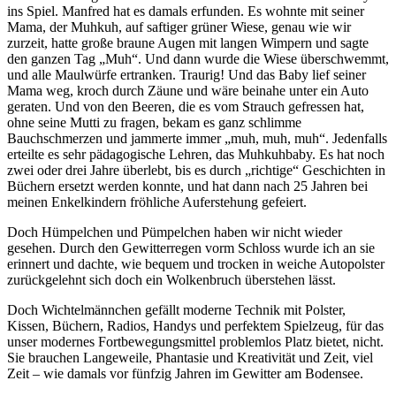
ins Spiel. Manfred hat es damals erfunden. Es wohnte mit seiner
Mama, der Muhkuh, auf saftiger grüner Wiese, genau wie wir
zurzeit, hatte große braune Augen mit langen Wimpern und sagte
den ganzen Tag
Muh
. Und dann wurde die Wiese überschwemmt,
und alle Maulwürfe ertranken. Traurig! Und das Baby lief seiner
Mama weg, kroch durch Zäune und wäre beinahe unter ein Auto
geraten. Und von den Beeren, die es vom Strauch gefressen hat,
ohne seine Mutti zu fragen, bekam es ganz schlimme
Bauchschmerzen und jammerte immer
muh, muh, muh
. Jedenfalls
erteilte es sehr pädagogische Lehren, das Muhkuhbaby. Es hat noch
zwei oder drei Jahre überlebt, bis es durch
richtige
Geschichten in
Büchern ersetzt werden konnte, und hat dann nach 25 Jahren bei
meinen Enkelkindern fröhliche Auferstehung gefeiert.
Doch Hümpelchen und Pümpelchen haben wir nicht wieder
gesehen. Durch den Gewitterregen vorm Schloss wurde ich an sie
erinnert und dachte, wie bequem und trocken in weiche Autopolster
zurückgelehnt sich doch ein Wolkenbruch überstehen lässt.
Doch Wichtelmännchen gefällt moderne Technik mit Polster,
Kissen, Büchern, Radios, Handys und perfektem Spielzeug, für das
unser modernes Fortbewegungsmittel problemlos Platz bietet, nicht.
Sie brauchen Langeweile, Phantasie und Kreativität und Zeit, viel
Zeit – wie damals vor fünfzig Jahren im Gewitter am Bodensee.