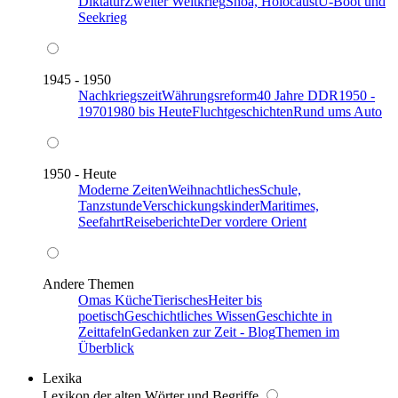
Diktatur
Zweiter Weltkrieg
Shoa, Holocaust
U-Boot und
Seekrieg
1945 - 1950
Nachkriegszeit
Währungsreform
40 Jahre DDR
1950 -
1970
1980 bis Heute
Fluchtgeschichten
Rund ums Auto
1950 - Heute
Moderne Zeiten
Weihnachtliches
Schule,
Tanzstunde
Verschickungskinder
Maritimes,
Seefahrt
Reiseberichte
Der vordere Orient
Andere Themen
Omas Küche
Tierisches
Heiter bis
poetisch
Geschichtliches Wissen
Geschichte in
Zeittafeln
Gedanken zur Zeit - Blog
Themen im
Überblick
Lexika
Lexikon der alten Wörter und Begriffe