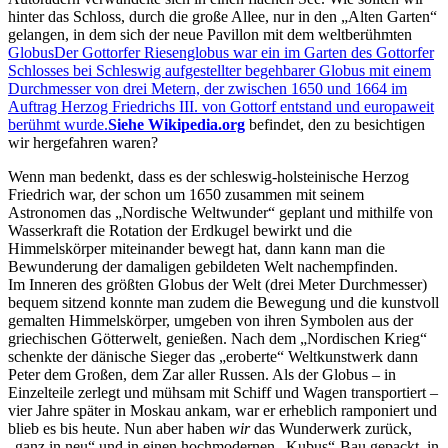
hinter das Schloss, durch die große Allee, nur in den
Alten Garten
gelangen, in dem sich der neue Pavillon mit dem weltberühmten
Globus
Der Gottorfer Riesenglobus war ein im Garten des Gottorfer
Schlosses bei Schleswig aufgestellter begehbarer Globus mit einem
Durchmesser von drei Metern, der zwischen 1650 und 1664 im
Auftrag Herzog Friedrichs III. von Gottorf entstand und europaweit
berühmt wurde.
Siehe Wikipedia.org
befindet, den zu besichtigen
wir hergefahren waren?
Wenn man bedenkt, dass es der schleswig-holsteinische Herzog
Friedrich war, der schon um 1650 zusammen mit seinem
Astronomen das
Nordische Weltwunder
geplant und mithilfe von
Wasserkraft die Rotation der Erdkugel bewirkt und die
Himmelskörper miteinander bewegt hat, dann kann man die
Bewunderung der damaligen gebildeten Welt nachempfinden.
Im Inneren des größten Globus der Welt (drei Meter Durchmesser)
bequem sitzend konnte man zudem die Bewegung und die kunstvoll
gemalten Himmelskörper, umgeben von ihren Symbolen aus der
griechischen Götterwelt, genießen. Nach dem
Nordischen Krieg
schenkte der dänische Sieger das
eroberte
Weltkunstwerk dann
Peter dem Großen, dem Zar aller Russen. Als der Globus – in
Einzelteile zerlegt und mühsam mit Schiff und Wagen transportiert –
vier Jahre später in Moskau ankam, war er erheblich ramponiert und
blieb es bis heute. Nun aber haben
wir
das Wunderwerk zurück,
ganz in neu
und in einen hochmodernen
Kubus
-Bau gepackt, in