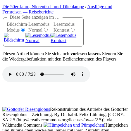
Die 50er Jahre, Nierentisch und Tütenlampe
/
Ausflüge und
Fernreisen — Reiseberichte
Diese Seite anzeigen im …
Bildschirm-
Lesemodus
Lesemodus
Modus
Normal
Kontrast
D
iesen Artikel können Sie sich auch
vorlesen lassen.
Steuern Sie
die Wiedergabefunktion mit den Bedienelementen des Players.
Rekonstruktion des Antriebs des Gottorfer
Riesenglobus – Zeichnung: By Dr. habil. Felix Lühning, [CC BY-
SA 2.5 (http://creativecommons.org/licenses/by-sa/2.5)], via
Wikimedia Commons
Hümpelchen
und Pümpelchen wackelten immer mit ihren Zipfelmützen –