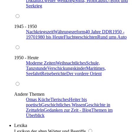
Diktatur
Zweiter Weltkrieg
Shoa, Holocaust
U-Boot und
Seekrieg
1945 - 1950
Nachkriegszeit
Währungsreform
40 Jahre DDR
1950 -
1970
1980 bis Heute
Fluchtgeschichten
Rund ums Auto
1950 - Heute
Moderne Zeiten
Weihnachtliches
Schule,
Tanzstunde
Verschickungskinder
Maritimes,
Seefahrt
Reiseberichte
Der vordere Orient
Andere Themen
Omas Küche
Tierisches
Heiter bis
poetisch
Geschichtliches Wissen
Geschichte in
Zeittafeln
Gedanken zur Zeit - Blog
Themen im
Überblick
Lexika
Lexikon der alten Wörter und Begriffe