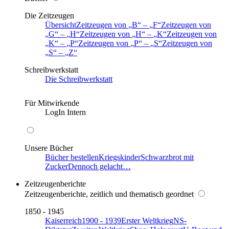
Die Zeitzeugen
Übersicht
Zeitzeugen von
B
–
F
Zeitzeugen von
G
–
H
Zeitzeugen von
H
–
K
Zeitzeugen von
K
–
P
Zeitzeugen von
P
–
S
Zeitzeugen von
S
–
Z
Schreibwerkstatt
Die Schreibwerkstatt
Für Mitwirkende
LogIn Intern
Unsere Bücher
Bücher bestellen
Kriegskinder
Schwarzbrot mit
Zucker
Dennoch gelacht…
Zeitzeugenberichte
Zeitzeugenberichte, zeitlich und thematisch geordnet
1850 - 1945
Kaiserreich
1900 - 1939
Erster Weltkrieg
NS-