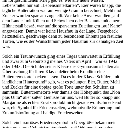
Im fortgeschrittenen Krieg gab es, wie alle heute wissen,
Lebensmittel nur auf
Lebensmittelkarten
. Eier waren knapp, die
tägliche Butterration war auf wenige Gramm berechnet, Mehl und
Zucker wurden sparsam zugeteilt. Wer keine Anverwandten
auf
dem Lande
mit Kühen und Schweinen oder Bekannte mit einem
Hühnerstall besaß, war auf die sparsamen Zuteilungen
auf Karte
angewiesen. Damit war keine Hausfrau in der Lage, Festgebäck
herzustellen, geschweige denn zu besonderen Ehrentagen festliche
Torten, wie es der Wunschtraum jeder Hausfrau zur damaligen Zeit
war.
Solch ein Traumwunsch ging eines Tages unerwartet in Erfüllung
und zwar zum Geburtstag meines Vaters im April – war es 1942
oder 1943. Die Schüler seiner Klasse des Gymnasiums hatten als
Überraschung für ihren Klassenleiter beim Konditor eine
Buttercremetorte backen lassen. Da es in der Klasse Schüler
mit
ländlichem Hintergrund
gab, war es gelungen Eier, Butter, Mehl
und Zucker für eine üppige große Torte unter den Schülern zu
sammeln. Buttercremetorte war damals der Höhepunkt, das
Non
plus Ultra
aller süßen Genüsse für uns, weil Butter so knapp und
Margarine als echtes Ersatzprodukt nicht gerade wohlschmeckend
war, ein Symbol für Friedenszeiten, wehmutvolle Erinnerung und
Zukunftshoffnung auf baldige Friedenszeiten.
Solch ein luxuriöses Friedenssymbol in Übergröße bekam mein
Vater nun zum Geburtstag geschenkt‚ mit Widmung
von den