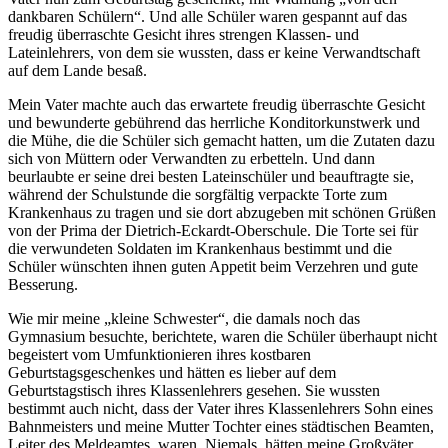
dankbaren Schülern
. Und alle Schüler waren gespannt auf das
freudig überraschte Gesicht ihres strengen Klassen- und
Lateinlehrers, von dem sie wussten, dass er keine Verwandtschaft
auf dem Lande besaß.
Mein Vater machte auch das erwartete freudig überraschte Gesicht
und bewunderte gebührend das herrliche Konditorkunstwerk und
die Mühe, die die Schüler sich gemacht hatten, um die Zutaten dazu
sich von Müttern oder Verwandten zu erbetteln. Und dann
beurlaubte er seine drei besten Lateinschüler und beauftragte sie,
während der Schulstunde die sorgfältig verpackte Torte zum
Krankenhaus zu tragen und sie dort abzugeben mit schönen Grüßen
von der Prima der Dietrich-Eckardt-Oberschule. Die Torte sei für
die verwundeten Soldaten im Krankenhaus bestimmt und die
Schüler wünschten ihnen guten Appetit beim Verzehren und gute
Besserung.
Wie mir meine
kleine Schwester
, die damals noch das
Gymnasium besuchte, berichtete, waren die Schüler überhaupt nicht
begeistert vom Umfunktionieren ihres kostbaren
Geburtstagsgeschenkes und hätten es lieber auf dem
Geburtstagstisch ihres Klassenlehrers gesehen. Sie wussten
bestimmt auch nicht, dass der Vater ihres Klassenlehrers Sohn eines
Bahnmeisters und meine Mutter Tochter eines städtischen Beamten,
Leiter des Meldeamtes, waren. Niemals, hätten meine Großväter