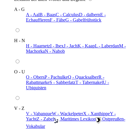
A - G
A - Aal
B - Baas
C - Calculus
D - dalbern
E -
Echauffieren
F - Fähe
G - Gabelfrühstück
H - N
H - Haarnetz
I - Ibex
J - Jach
K - Kaap
L - Laberdan
M -
Machorka
N - Nabob
O - U
O - Obers
P - Pachulke
Q - Quacksalber
R -
Rabattmarke
S - Sabberlatz
T - Tabernakel
U -
Ubiquisten
V - Z
V - Vabanque
W - Wackelpeter
X - Xanthippe
Y -
Yacht
Z - Zabel
️ Maritimes Lexikon
️ Ostpreußen-
Vokabular