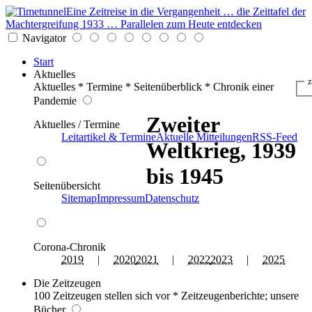
Eine Zeitreise in die Vergangenheit … die Zeittafel der
Machtergreifung 1933 … Parallelen zum Heute entdecken
Navigator
Start
Aktuelles
z
Aktuelles * Termine * Seitenüberblick * Chronik einer
Pandemie
Zweiter
Aktuelles / Termine
Leitartikel & Termine
Aktuelle Mitteilungen
RSS-Feed
Weltkrieg, 1939
bis 1945
Seitenübersicht
Sitemap
Impressum
Datenschutz
Corona-Chronik
2019
|
2020
2021
|
2022
2023
|
2025
Die Zeitzeugen
100 Zeitzeugen stellen sich vor * Zeitzeugenberichte; unsere
Bücher