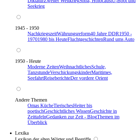
Diktatur
Zweiter Weltkrieg
Shoa, Holocaust
U-Boot und
Seekrieg
1945 - 1950
Nachkriegszeit
Währungsreform
40 Jahre DDR
1950 -
1970
1980 bis Heute
Fluchtgeschichten
Rund ums Auto
1950 - Heute
Moderne Zeiten
Weihnachtliches
Schule,
Tanzstunde
Verschickungskinder
Maritimes,
Seefahrt
Reiseberichte
Der vordere Orient
Andere Themen
Omas Küche
Tierisches
Heiter bis
poetisch
Geschichtliches Wissen
Geschichte in
Zeittafeln
Gedanken zur Zeit - Blog
Themen im
Überblick
Lexika
Lexikon der alten Wörter und Begriffe