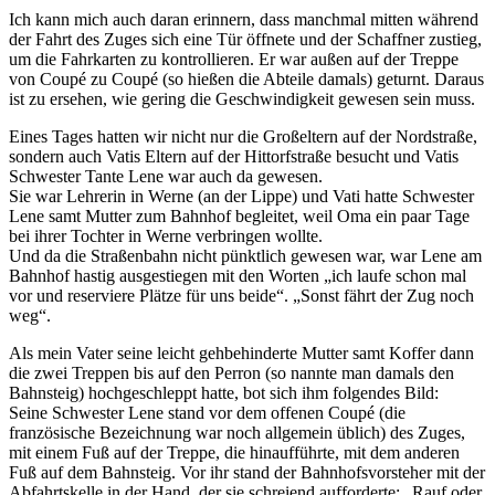
Ich kann mich auch daran erinnern, dass manchmal mitten während
der Fahrt des Zuges sich eine Tür öffnete und der Schaffner zustieg,
um die Fahrkarten zu kontrollieren. Er war außen auf der Treppe
von Coupé zu Coupé (so hießen die Abteile damals) geturnt. Daraus
ist zu ersehen, wie gering die Geschwindigkeit gewesen sein muss.
Eines Tages hatten wir nicht nur die Großeltern auf der Nordstraße,
sondern auch Vatis Eltern auf der Hittorfstraße besucht und Vatis
Schwester Tante Lene war auch da gewesen.
Sie war Lehrerin in Werne (an der Lippe) und Vati hatte Schwester
Lene samt Mutter zum Bahnhof begleitet, weil Oma ein paar Tage
bei ihrer Tochter in Werne verbringen wollte.
Und da die Straßenbahn nicht pünktlich gewesen war, war Lene am
Bahnhof hastig ausgestiegen mit den Worten
ich laufe schon mal
vor und reserviere Plätze für uns beide
.
Sonst fährt der Zug noch
weg
.
Als mein Vater seine leicht gehbehinderte Mutter samt Koffer dann
die zwei Treppen bis auf den Perron (so nannte man damals den
Bahnsteig) hochgeschleppt hatte, bot sich ihm folgendes Bild:
Seine Schwester Lene stand vor dem offenen Coupé (die
französische Bezeichnung war noch allgemein üblich) des Zuges,
mit einem Fuß auf der Treppe, die hinaufführte, mit dem anderen
Fuß auf dem Bahnsteig. Vor ihr stand der Bahnhofsvorsteher mit der
Abfahrtskelle in der Hand, der sie schreiend aufforderte:
Rauf oder