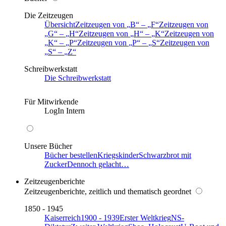
Die Zeitzeugen
Übersicht
Zeitzeugen von
B
–
F
Zeitzeugen von
G
–
H
Zeitzeugen von
H
–
K
Zeitzeugen von
K
–
P
Zeitzeugen von
P
–
S
Zeitzeugen von
S
–
Z
Schreibwerkstatt
Die Schreibwerkstatt
Für Mitwirkende
LogIn Intern
Unsere Bücher
Bücher bestellen
Kriegskinder
Schwarzbrot mit
Zucker
Dennoch gelacht…
Zeitzeugenberichte
Zeitzeugenberichte, zeitlich und thematisch geordnet
1850 - 1945
Kaiserreich
1900 - 1939
Erster Weltkrieg
NS-