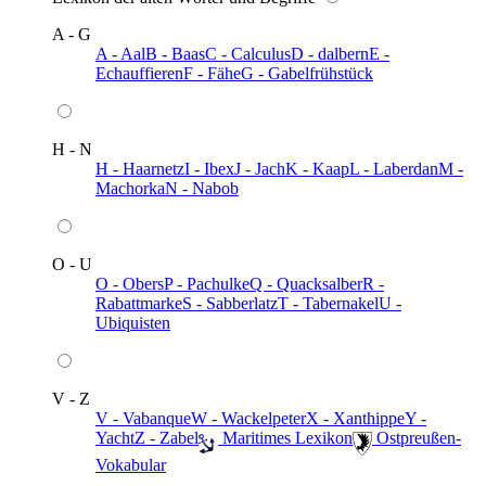
A - G
A - Aal
B - Baas
C - Calculus
D - dalbern
E -
Echauffieren
F - Fähe
G - Gabelfrühstück
H - N
H - Haarnetz
I - Ibex
J - Jach
K - Kaap
L - Laberdan
M -
Machorka
N - Nabob
O - U
O - Obers
P - Pachulke
Q - Quacksalber
R -
Rabattmarke
S - Sabberlatz
T - Tabernakel
U -
Ubiquisten
V - Z
V - Vabanque
W - Wackelpeter
X - Xanthippe
Y -
Yacht
Z - Zabel
️ Maritimes Lexikon
️ Ostpreußen-
Vokabular