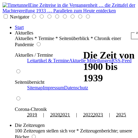
Eine Zeitreise in die Vergangenheit … die Zeittafel der
Machtergreifung 1933 … Parallelen zum Heute entdecken
Navigator
Start
Aktuelles
z
Aktuelles * Termine * Seitenüberblick * Chronik einer
Pandemie
Die Zeit von
Aktuelles / Termine
Leitartikel & Termine
Aktuelle Mitteilungen
RSS-Feed
1900 bis
1939
Seitenübersicht
Sitemap
Impressum
Datenschutz
Corona-Chronik
2019
|
2020
2021
|
2022
2023
|
2025
Die Zeitzeugen
100 Zeitzeugen stellen sich vor * Zeitzeugenberichte; unsere
Bücher